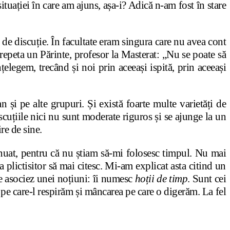
situației în care am ajuns, așa-i? Adică n-am fost în stare
 de discuție. În facultate eram singura care nu avea cont
repeta un Părinte, profesor la Masterat: „Nu se poate să
țelegem, trecând și noi prin aceeași ispită, prin aceeași
și pe alte grupuri. Și există foarte multe varietăți de
iscuțiile nici nu sunt moderate riguros și se ajunge la un
re de sine.
inuat, pentru că nu știam să-mi folosesc timpul. Nu mai
 plictisitor să mai citesc. Mi-am explicat asta citind un
le asociez unei noțiuni: îi numesc
hoții de timp
. Sunt cei
l pe care-l respirăm și mâncarea pe care o digerăm. La fel