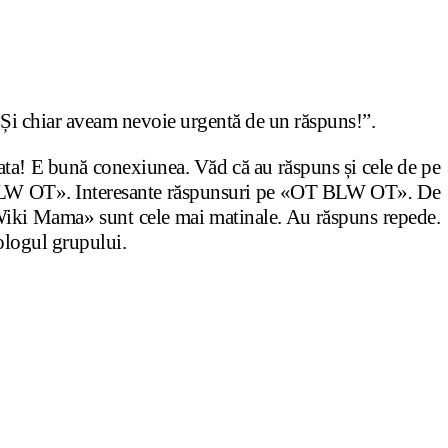
Și chiar aveam nevoie urgentă de un răspuns!”.
Gata! E bună conexiunea. Văd că au răspuns și cele de pe
T BLW OT». Interesante răspunsuri pe «OT BLW OT»
.
De
Wiki Mama» sunt cele mai matinale. Au răspuns repede.
ologul grupului.