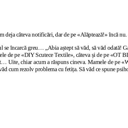
eja câteva notificări, dar de pe «Alăptează!» încă nu. 
tul se încarcă greu… „Abia aștept să văd, să văd odată! 
 cele de pe «DIY Scutece Textile», câteva și de pe «O
ept… Uite, chiar acum a răspuns cineva. Mamele de pe «
 văd cum rezolv problema cu fetița. Să văd ce spune psih