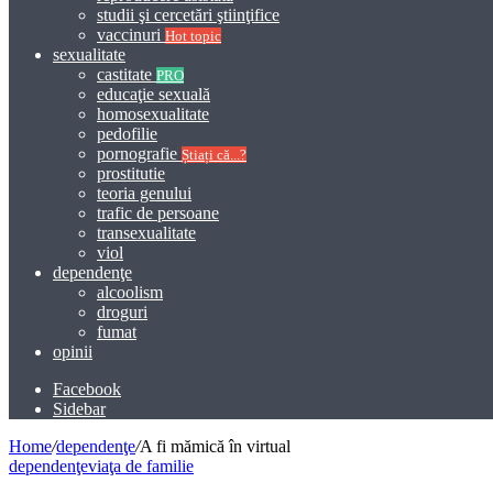
studii şi cercetări ştiinţifice
vaccinuri
Hot topic
sexualitate
castitate
PRO
educaţie sexuală
homosexualitate
pedofilie
pornografie
Știați că...?
prostitutie
teoria genului
trafic de persoane
transexualitate
viol
dependenţe
alcoolism
droguri
fumat
opinii
Facebook
Sidebar
Home
/
dependenţe
/
A fi mămică în virtual
dependenţe
viaţa de familie