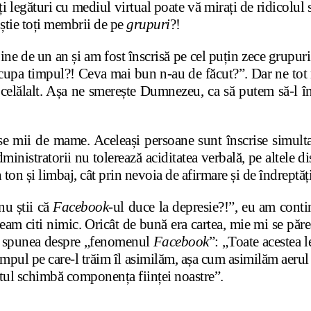
eți legături cu mediul virtual poate vă mirați de ridicolul 
 știe toți membrii de pe
grupuri
?!
ine de un an și am fost înscrisă pe cel puțin zece grupuri
ocupa timpul?! Ceva mai bun n-au de făcut?”. Dar ne tot 
la celălalt. Așa ne smerește Dumnezeu, ca să putem să-l în
e mii de mame. Aceleași persoane sunt înscrise simultan 
ministratorii nu tolerează aciditatea verbală, pe altele d
 ton și limbaj, cât prin nevoia de afirmare și de îndreptăți
nu știi că
Facebook
-ul duce la depresie?!”, eu am cont
am citi nimic. Oricât de bună era cartea, mie mi se părea
șa spunea despre „fenomenul
Facebook
”: „Toate acestea 
ă timpul pe care-l trăim îl asimilăm, așa cum asimilăm aeru
ltul schimbă componența ființei noastre”.