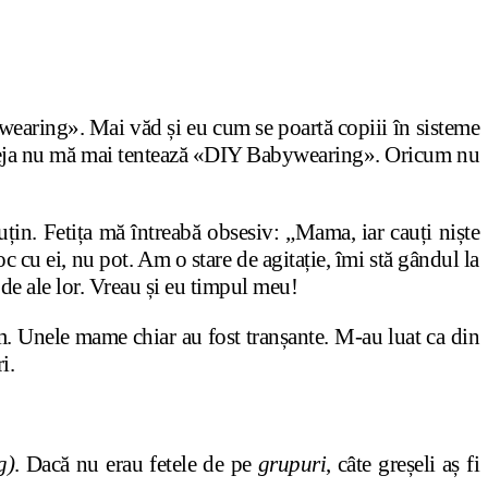
wearing». Mai văd și eu cum se poartă copiii în sisteme
 Deja nu mă mai tentează «DIY Babywearing». Oricum nu
uțin. Fetița mă întreabă obsesiv: „Mama, iar cauți niște
c cu ei, nu pot. Am o stare de agitație, îmi stă gândul la
 de ale lor. Vreau și eu timpul meu!
em. Unele mame chiar au fost tranșante. M-au luat ca din
i.
g)
. Dacă nu erau fetele de pe
grupuri
, câte greșeli aș fi