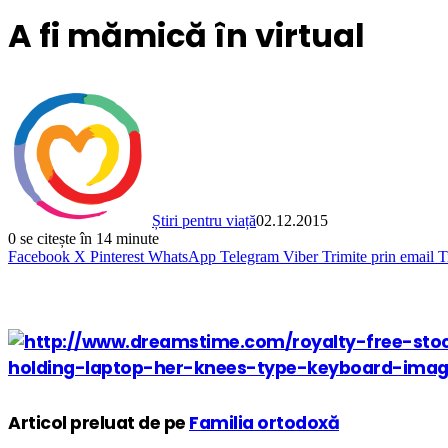
A fi mămică în virtual
Știri pentru viață
02.12.2015
0
se citește în 14 minute
Facebook
X
Pinterest
WhatsApp
Telegram
Viber
Trimite prin email
T
Articol preluat de pe
Familia ortodoxă