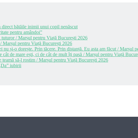
 direct bătăile inimii unui copil nenăscut
itate pentru amândoi”
 tuturor / Marșul pentru Viață București 2026
 / Marșul pentru Viață București 2026
i nu și-o dorește. Prin tăcere. Prin distanță. Eu asta am făcut / Marșul
cât de mare ești, ci de cât de mult îți pasă / Marșul pentru Viață Bucur
e teamă să-l rostim / Marșul pentru Viață București 2026
Da” iubirii