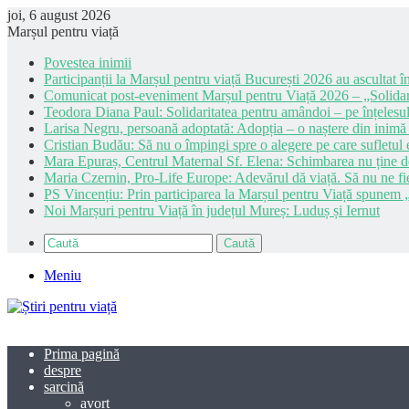
joi, 6 august 2026
Marșul pentru viață
Povestea inimii
Participanții la Marșul pentru viață București 2026 au ascultat în
Comunicat post-eveniment Marșul pentru Viață 2026 – „Solidar
Teodora Diana Paul: Solidaritatea pentru amândoi – pe înțelesul
Larisa Negru, persoană adoptată: Adopția – o naștere din inimă
Cristian Budău: Să nu o împingi spre o alegere pe care sufletul e
Mara Epuraș, Centrul Maternal Sf. Elena: Schimbarea nu ține de 
Maria Czernin, Pro-Life Europe: Adevărul dă viață. Să nu ne fi
PS Vincențiu: Prin participarea la Marșul pentru Viață spunem „
Noi Marșuri pentru Viață în județul Mureș: Luduș și Iernut
Caută
Meniu
Prima pagină
despre
sarcină
avort