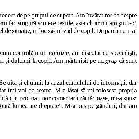
credere de pe grupul de suport. Am învățat multe despre
mi fac singură scutece textile, asta chiar nu am știut-o!
l de situație, în loc să-mi văd de copil. De parcă nu mai
re cum controlăm un
tantrum
, am discutat cu specialiști,
ri și dulciuri la copii. Am mărturisit pe un
grup
că sunt
 Se uita și el uimit la auzul cumulului de informații, dar
dat îmi voi da seama. M-a lăsat să-mi folosesc propria
jită din pricina unor comentarii răutăcioase, mi-a spus:
 Toată lumea are dreptate”. M-a pus pe gânduri, dar am