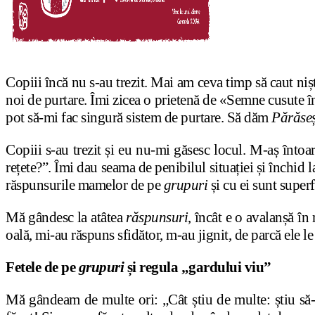
Copiii încă nu s-au trezit. Mai am ceva timp să caut n
noi de purtare. Îmi zicea o prietenă de «Semne cusute î
pot să-mi fac singură sistem de purtare. Să dăm
Părăseș
Copiii s-au trezit și eu nu-mi găsesc locul. M-aș întoa
rețete?”. Îmi dau seama de penibilul situației și închid 
răspunsurile mamelor de pe
grupuri
și cu ei sunt superf
Mă gândesc la atâtea
răspunsuri
, încât e o avalanșă î
oală, mi-au răspuns sfidător, m-au jignit, de parcă ele le
Fetele de pe
grupuri
și regula „gardului viu”
Mă gândeam de multe ori: „Cât știu de multe: știu să-