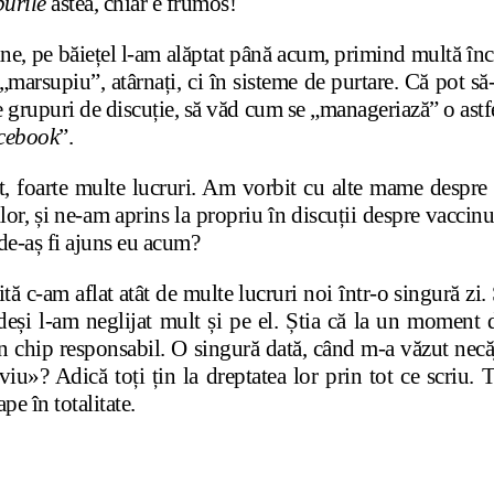
urile
astea, chiar e frumos!
ine, pe băiețel l-am alăptat până acum, primind multă în
„marsupiu”, atârnați, ci în sisteme de purtare. Că pot să-
 grupuri de discuție, să văd cum se „manageriază” o astfe
cebook
”.
it, foarte multe lucruri. Am vorbit cu alte mame desp
or, și ne-am aprins la propriu în discuții despre vaccinu
nde-aș fi ajuns eu acum?
ită c-am aflat atât de multe lucruri noi într-o singură zi.
deși l-am neglijat mult și pe el. Știa că la un moment 
 în chip responsabil. O singură dată, când m-a văzut necă
iu»? Adică toți țin la dreptatea lor prin tot ce scriu.
pe în totalitate.