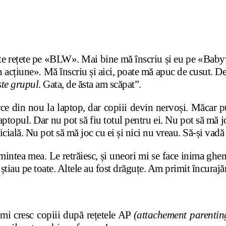
iște rețete pe «BLW». Mai bine mă înscriu și eu pe «Baby
n acțiune»
.
Mă înscriu și aici, poate mă apuc de cusut.
te grupul
. Gata, de ăsta am scăpat”.
rce din nou la laptop, dar copiii devin nervoși. Măcar p
laptopul. Dar nu pot să fiu totul pentru ei. Nu pot să mă jo
icială. Nu pot să mă joc cu ei și nici nu vreau. Să-și vadă
n mintea mea. Le retrăiesc, și uneori mi se face inima gh
 știau pe toate. Altele au fost drăguțe. Am primit încurajăr
mi cresc copiii după rețetele AP
(attachement parentin