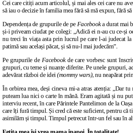
Cei care citiți acum articolul, și mai ales cei care nu av
să iau o decizie în familia mea fără să mă expun, fără să
Dependența de grupurile de pe
Facebook
a durat mai b
și-i priveam ciudat pe colegi: „Adică ei n-au cu ce-și 
nu treci în viața asta prin lucrul pe care l-ai judecat 
patimă sau același păcat, și să nu-l mai judecăm”.
Pe grupurile de
Facebook
de care vorbesc sunt înscris
grupuri, cu teme și nuanțe diferite. Pe unele grupuri, ad
adevărat război de idei
(mommy wars)
, nu neapărat prin
În orbirea mea, deși cineva mi-a atras atenția: „Dar tu 
puteam lua nici o carte în mână. Eram agitată și nu pute
interviu recent, în care Părintele Pantelimon de la Oa
care îți fură timpul. Și cred că este suficient, pentru c
asimilăm și timpul. Timpul petrecut într-un fel sau în a
Fetița mea își vrea mama înapoi. În totalitate!