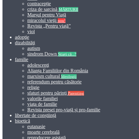
contracepție
criza de sarcină
MĂRTURII
Marșul pentru Viață
miracolul vieţii
nou!
Revista „Pentru viață”
viol
adopţie
dizabilităţi
autism
sindrom Down
Știați că...?
familie
adolescenţi
Alianța Familiilor din România
marxism cultural
Ideologii
referendum pentru căsătorie
religie
sfaturi pentru părinţi
Parenting
valorile familiei
viaţa de familie
Revista presei pro-viață și pro-familie
libertate de conștiință
bioetică
eutanasie
moarte cerebrală
reproducere asistată