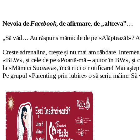
Nevoia de
Facebook
, de afirmare, de „altceva”…
„Să văd… Au răspuns mămicile de pe «Alăptează!»? Am d
Crește adrenalina, crește și nu mai am răbdare. Interne
«BLW», și cele de pe «Poartă-mă – ajutor în BW», și
la «Mămici Suceava», încă nici o notificare! Mai așt
Pe grupul «Parenting prin iubire» o să scriu mâine. Să