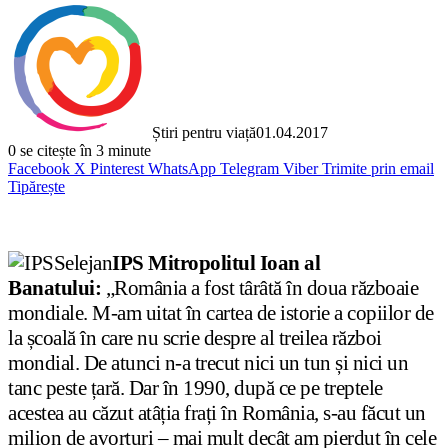
Știri pentru viață
01.04.2017
0
se citește în 3 minute
Facebook
X
Pinterest
WhatsApp
Telegram
Viber
Trimite prin email
Tipărește
IPS Mitropolitul Ioan al
Banatului:
„România a fost târâtă în doua războaie
mondiale. M-am uitat în cartea de istorie a copiilor de
la școală în care nu scrie despre al treilea război
mondial. De atunci n-a trecut nici un tun și nici un
tanc peste țară. Dar în 1990, după ce pe treptele
acestea au căzut atâția frați în România, s-au făcut un
milion de avorturi – mai mult decât am pierdut în cele