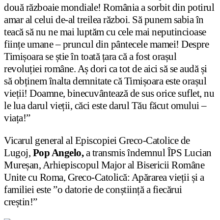
două războaie mondiale! România a sorbit din potirul
amar al celui de-al treilea război. Să punem sabia în
teacă să nu ne mai luptăm cu cele mai neputincioase
ființe umane – pruncul din pântecele mamei! Despre
Timișoara se știe în toată țara că a fost orașul
revoluției române. Aș dori ca tot de aici să se audă și
să obținem înalta demnitate că Timișoara este orașul
vieții! Doamne, binecuvântează de sus orice suflet, nu
le lua darul vieții, căci este darul Tău făcut omului –
viața!”
Vicarul general al Episcopiei Greco-Catolice de
Lugoj,
Pop Angelo,
a transmis îndemnul ÎPS Lucian
Mureșan, Arhiepiscopul Major al Bisericii Române
Unite cu Roma, Greco-Catolică: Apărarea vieții și a
familiei este ”o datorie de conștiință a fiecărui
creștin!”