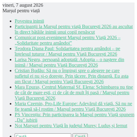
vineri, 7 august 2026
Marșul pentru viață
Povestea inimii
Participanții la Marșul pentru viață București 2026 au ascultat
în direct bătăile inimii unui copil nenăscut
Comunicat post-eveniment Marșul pentru Viață 2026 –
„Solidaritate pentru amândoi”
Teodora Diana Paul: Solidaritatea pentru amândoi – pe
înțelesul tuturor / Marșul pentru Viață București 2026
Larisa Negru, persoană adoptată: Adopția – o naștere din
inimă / Marșul pentru Viață București 2026
Cristian Budău: Să nu o împingi spre o alegere pe care
sufletul ei nu și-o dorește. Prin tăcere. Prin distanță. Eu asta
am făcut / Marșul pentru Viață București 2026
Mara Epuraș, Centrul Maternal Sf. Elena: Schimbarea nu ține
de cât de mare ești, ci de cât de mult îți pasă / Marșul pentru
Viață București 2026
Maria Czernin, Pro-Life Europe: Adevărul dă viață. Să nu ne
fie teamă să-l rostim / Marșul pentru Viață București 2026
PS Vincențiu: Prin participarea la Marșul pentru Viață spunem
„Da” iubirii
Noi Marșuri pentru Viață în județul Mureș: Luduș și Iernut
Caută