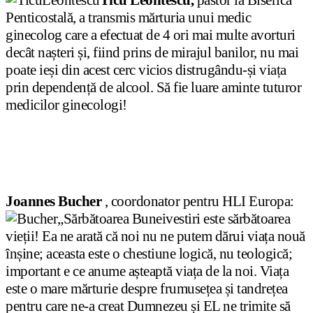
Ticu Leontescu,
pastor la Biserica
Penticostală, a transmis mărturia unui medic
ginecolog care a efectuat de 4 ori mai multe avorturi
decât nașteri și, fiind prins de mirajul banilor, nu mai
poate ieși din acest cerc vicios distrugându-și viața
prin dependență de alcool. Să fie luare aminte tuturor
medicilor ginecologi!
Joannes Bucher
, coordonator pentru HLI Europa:
„Sărbătoarea Buneivestiri este sărbătoarea
vieții! Ea ne arată că noi nu ne putem dărui viața nouă
înșine; aceasta este o chestiune logică, nu teologică;
important e ce anume așteaptă viața de la noi. Viața
este o mare mărturie despre frumusețea și tandrețea
pentru care ne-a creat Dumnezeu și EL ne trimite să