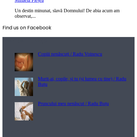
Mihaela Pleșea
Un destin minunat, slavă Domnului! De abia acum am
observat,...
Find us on Facebook
Poezii pentru viață
Copiii nenăscuți / Radu Voinescu
Murit-ai, copile, și tu (și lumea cu tine) / Radu
Buțu
Pruncului meu nenăscut / Radu Buțu
Melodii pentru viață