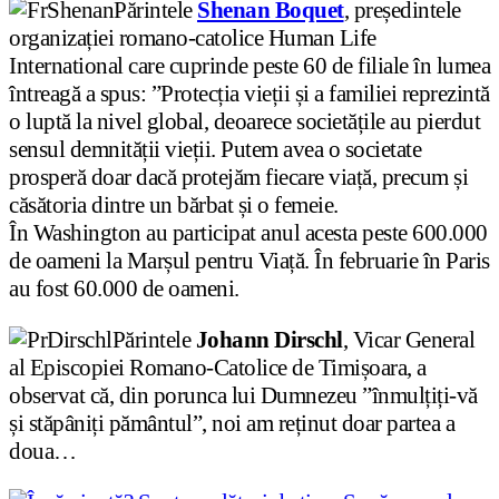
Părintele
Shenan Boquet
, președintele
organizației romano-catolice Human Life
International care cuprinde peste 60 de filiale în lumea
întreagă a spus: ”Protecția vieții și a familiei reprezintă
o luptă la nivel global, deoarece societățile au pierdut
sensul demnității vieții. Putem avea o societate
prosperă doar dacă protejăm fiecare viață, precum și
căsătoria dintre un bărbat și o femeie.
În Washington au participat anul acesta peste 600.000
de oameni la Marșul pentru Viață. În februarie în Paris
au fost 60.000 de oameni.
Părintele
Johann Dirschl
, Vicar General
al Episcopiei Romano-Catolice de Timișoara, a
observat că, din porunca lui Dumnezeu ”înmulțiți-vă
și stăpâniți pământul”, noi am reținut doar partea a
doua…