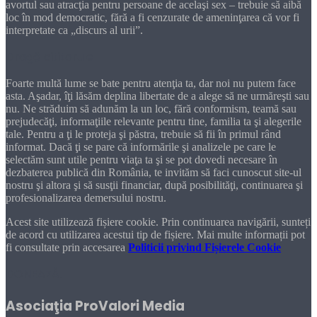
avortul sau atracţia pentru persoane de acelaşi sex – trebuie să aibă
loc în mod democratic, fără a fi cenzurate de ameninţarea că vor fi
interpretate ca „discurs al urii”.
Dragă cititorule
Foarte multă lume se bate pentru atenţia ta, dar noi nu putem face
asta. Aşadar, îţi lăsăm deplina libertate de a alege să ne urmăreşti sau
nu. Ne străduim să adunăm la un loc, fără conformism, teamă sau
prejudecăţi, informaţiile relevante pentru tine, familia ta şi alegerile
tale. Pentru a ţi le proteja şi păstra, trebuie să fii în primul rând
informat. Dacă ţi se pare că informările şi analizele pe care le
selectăm sunt utile pentru viaţa ta şi se pot dovedi necesare în
dezbaterea publică din România, te invităm să faci cunoscut site-ul
nostru şi altora şi să susţii financiar, după posibilităţi, continuarea şi
profesionalizarea demersului nostru.
Acest site utilizează fișiere cookie. Prin continuarea navigării, sunteți
de acord cu utilizarea acestui tip de fișiere. Mai multe informații pot
fi consultate prin accesarea
Politicii privind Fișierele Cookie
DONEAZĂ!
Asociaţia ProValori Media