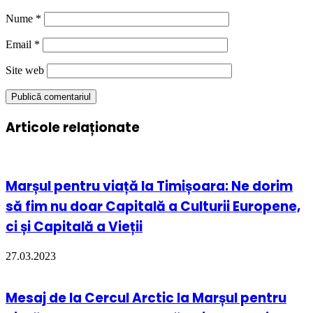
Nume
*
Email
*
Site web
Articole relaționate
Marșul pentru viață la Timișoara: Ne dorim
să fim nu doar Capitală a Culturii Europene,
ci și Capitală a Vieții
27.03.2023
Mesaj de la Cercul Arctic la Marșul pentru