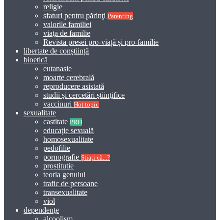
religie
sfaturi pentru părinţi
Parenting
valorile familiei
viaţa de familie
Revista presei pro-viață și pro-familie
libertate de conștiință
bioetică
eutanasie
moarte cerebrală
reproducere asistată
studii şi cercetări ştiinţifice
vaccinuri
Hot topic
sexualitate
castitate
PRO
educaţie sexuală
homosexualitate
pedofilie
pornografie
Știați că...?
prostitutie
teoria genului
trafic de persoane
transexualitate
viol
dependenţe
alcoolism