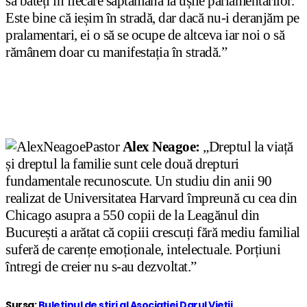
să bateți în fiecare săptămână la ușile parlamentarilor.
Este bine că ieșim în stradă, dar dacă nu-i deranjăm pe
pralamentari, ei o să se ocupe de altceva iar noi o să
rămânem doar cu manifestația în stradă.”
Pastor
Alex Neagoe:
„Dreptul la viață
și dreptul la familie sunt cele două drepturi
fundamentale recunoscute. Un studiu din anii 90
realizat de Universitatea Harvard împreună cu cea din
Chicago asupra a 550 copii de la Leagănul din
București a arătat că copiii crescuți fără mediu familial
suferă de carențe emoționale, intelectuale. Porțiuni
întregi de creier nu s-au dezvoltat.”
Sursa:
Buletinul de știri al Asociației Darul Vieții