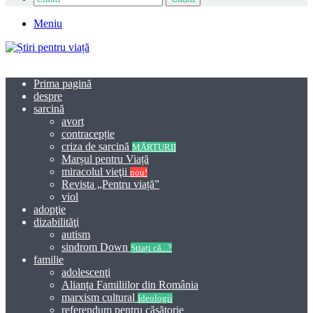
Meniu
Prima pagină
despre
sarcină
avort
contracepție
criza de sarcină
MĂRTURII
Marșul pentru Viață
miracolul vieţii
nou!
Revista „Pentru viață”
viol
adopţie
dizabilităţi
autism
sindrom Down
Știați că...?
familie
adolescenţi
Alianța Familiilor din România
marxism cultural
Ideologii
referendum pentru căsătorie