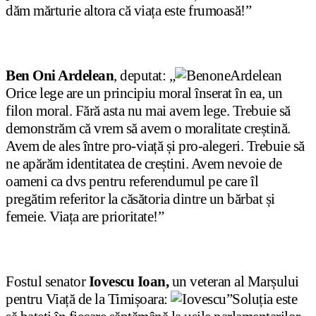
dăm mărturie altora că viața este frumoasă!”
Ben Oni Ardelean
, deputat: „
Orice lege are un principiu moral înserat în ea, un
filon moral. Fără asta nu mai avem lege. Trebuie să
demonstrăm că vrem să avem o moralitate creștină.
Avem de ales între pro-viață și pro-alegeri. Trebuie să
ne apărăm identitatea de creștini. Avem nevoie de
oameni ca dvs pentru referendumul pe care îl
pregătim referitor la căsătoria dintre un bărbat și
femeie. Viața are prioritate!”
Fostul senator
Iovescu Ioan,
un veteran al Marșului
pentru Viață de la Timișoara:
”Soluția este