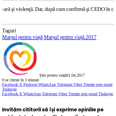
. Dar, după cum confirmă şi CEDO în cazul Handyside vs. UK
Taguri
Marşul pentru viaţă
Marșul pentru viață 2017
Știri pentru viață
01.04.2017
0
se citește în 3 minute
Facebook
X
Pinterest
WhatsApp
Telegram
Viber
Trimite prin email
Tipărește
Facebook
X
WhatsApp
Telegram
Viber
Trimite prin email
Tipărește
Invităm cititorii să își exprime opiniile pe