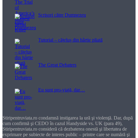
Scrisori către Dumnezeu
Tutorial – cățeluș din hârtie pliată
The Great Debaters
Eu sunt pro-viață, dar…
Stiripentruviata.ro condamnă instigarea la ură şi violenţă. Dar, după
cum confirmă şi CEDO în cazul Handyside vs. UK (para 49),
Stiripentruviata.ro consideră că dezbaterea onestă şi libertatea de
exprimare pe subiecte de interes public – printre care se numără şi