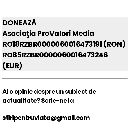
DONEAZĂ
Asociaţia ProValori Media
RO18RZBR0000060016473191 (RON)
RO85RZBR0000060016473246
(EUR)
Ai o opinie despre un subiect de
actualitate? Scrie-ne la
stiripentruviata@gmail.com