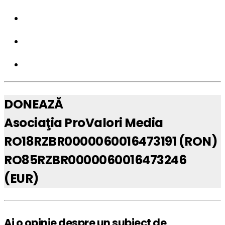
DONEAZĂ
Asociaţia ProValori Media
RO18RZBR0000060016473191 (RON)
RO85RZBR0000060016473246
(EUR)
Ai o opinie despre un subiect de