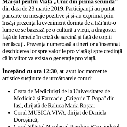
Marșul pentru Viață „Unic din prima secundă”
din data de 23 martie 2019. Participanții au purtat
pancarte cu mesaje pozitive și și-au exprimat prin
însăși prezența la eveniment dorința de a trăi într-o
lume ce se bazează pe o cultură a vieții, a dragostei
față de femeile în criză de sarcină și față de copiii
nenăscuți. Prezența numeroasă a tinerilor a însemnat
deschiderea lor spre valorile pro viață și spre credință
că în viitor va exista o generație pro viață.
Începând cu ora 12:30
, au avut loc momente
artistice susținute de următoarele coruri:
Ceata de Mediciniști de la Universitatea de
Medicină și Farmacie „Grigorie T. Popa” din
Iași, dirijată de Raluca Maria Roșca;
Corul MUSICA VIVA, dirijat de Daniela
Doroșincă;
Corul Sfântul Nicolae al Parohiei Bîcu, județul