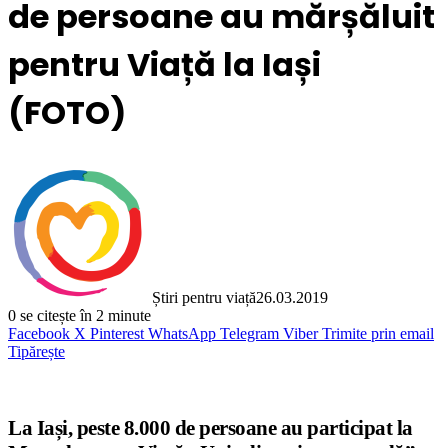
de persoane au mărșăluit
pentru Viață la Iași
(FOTO)
Știri pentru viață
26.03.2019
0
se citește în 2 minute
Facebook
X
Pinterest
WhatsApp
Telegram
Viber
Trimite prin email
Tipărește
La Iași, peste 8.000 de persoane au participat la