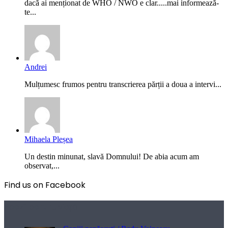
dacă ai menționat de WHO / NWO e clar.....mai informează-
te...
Andrei
Mulțumesc frumos pentru transcrierea părții a doua a intervi...
Mihaela Pleșea
Un destin minunat, slavă Domnului! De abia acum am
observat,...
Find us on Facebook
Poezii pentru viață