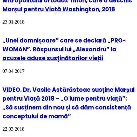
Mitropolitului ortodox Tihon, care a deschis
Marșul pentru Viață Washington, 2018
23.01.2018
„Unei domnișoare” care se declară „PRO-
WOMAN”. Răspunsul lui „Alexandru” la
acuzele aduse susținătorilor vieții
07.04.2017
VIDEO. Dr. Vasile Astărăstoae susține Marșul
pentru Viață 2018 – „O lume pentru viață”:
„Să susținem din nou și să dăm consistență
conceptului de mamă”
22.03.2018