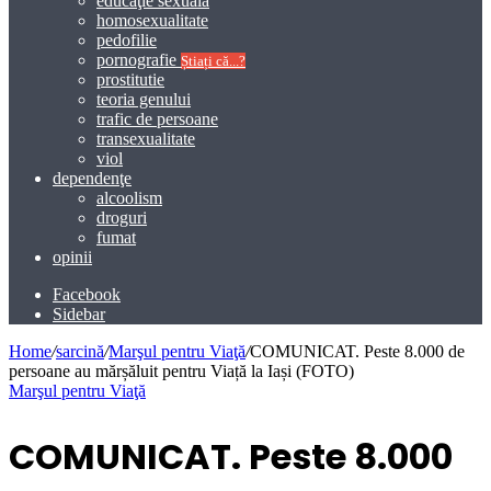
educaţie sexuală
homosexualitate
pedofilie
pornografie
Știați că...?
prostitutie
teoria genului
trafic de persoane
transexualitate
viol
dependenţe
alcoolism
droguri
fumat
opinii
Facebook
Sidebar
Home
/
sarcină
/
Marşul pentru Viaţă
/
COMUNICAT. Peste 8.000 de
persoane au mărșăluit pentru Viață la Iași (FOTO)
Marşul pentru Viaţă
COMUNICAT. Peste 8.000