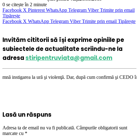
0
se citește în 2 minute
Facebook
X
Pinterest
WhatsApp
Telegram
Viber
Trimite prin email
Tipărește
Facebook
X
WhatsApp
Telegram
Viber
Trimite prin email
Tipărește
Invităm cititorii să își exprime opiniile pe
subiectele de actualitate scriindu-ne la
adresa
stiripentruviata@gmail.com
ă şi violenţă. Dar, după cum confirmă şi CEDO în cazul Handyside vs. UK 
Lasă un răspuns
Adresa ta de email nu va fi publicată.
Câmpurile obligatorii sunt
marcate cu
*