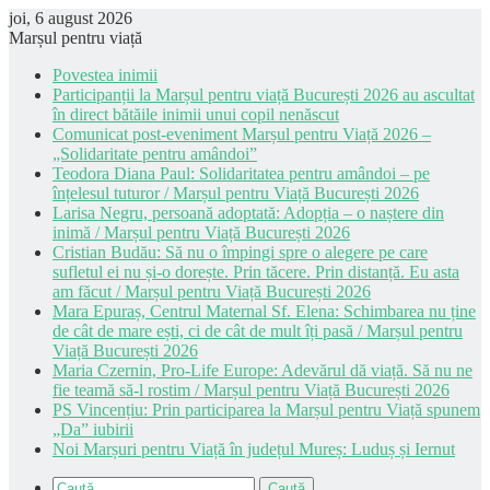
joi, 6 august 2026
Marșul pentru viață
Povestea inimii
Participanții la Marșul pentru viață București 2026 au ascultat
în direct bătăile inimii unui copil nenăscut
Comunicat post-eveniment Marșul pentru Viață 2026 –
„Solidaritate pentru amândoi”
Teodora Diana Paul: Solidaritatea pentru amândoi – pe
înțelesul tuturor / Marșul pentru Viață București 2026
Larisa Negru, persoană adoptată: Adopția – o naștere din
inimă / Marșul pentru Viață București 2026
Cristian Budău: Să nu o împingi spre o alegere pe care
sufletul ei nu și-o dorește. Prin tăcere. Prin distanță. Eu asta
am făcut / Marșul pentru Viață București 2026
Mara Epuraș, Centrul Maternal Sf. Elena: Schimbarea nu ține
de cât de mare ești, ci de cât de mult îți pasă / Marșul pentru
Viață București 2026
Maria Czernin, Pro-Life Europe: Adevărul dă viață. Să nu ne
fie teamă să-l rostim / Marșul pentru Viață București 2026
PS Vincențiu: Prin participarea la Marșul pentru Viață spunem
„Da” iubirii
Noi Marșuri pentru Viață în județul Mureș: Luduș și Iernut
Caută