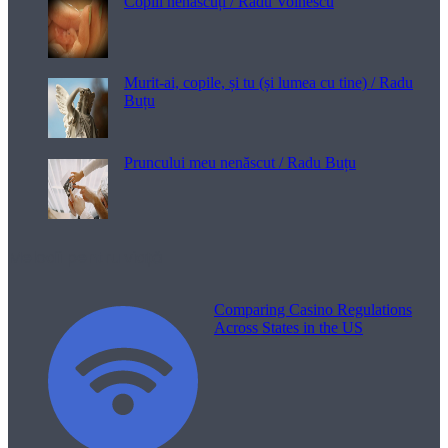
Copiii nenăscuți / Radu Voinescu
Murit-ai, copile, și tu (și lumea cu tine) / Radu
Buțu
Pruncului meu nenăscut / Radu Buțu
Melodii pentru viață
Comparing Casino Regulations
Across States in the US