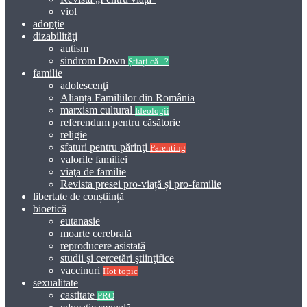
viol
adopţie
dizabilităţi
autism
sindrom Down
Știați că...?
familie
adolescenţi
Alianța Familiilor din România
marxism cultural
Ideologii
referendum pentru căsătorie
religie
sfaturi pentru părinţi
Parenting
valorile familiei
viaţa de familie
Revista presei pro-viață și pro-familie
libertate de conștiință
bioetică
eutanasie
moarte cerebrală
reproducere asistată
studii şi cercetări ştiinţifice
vaccinuri
Hot topic
sexualitate
castitate
PRO