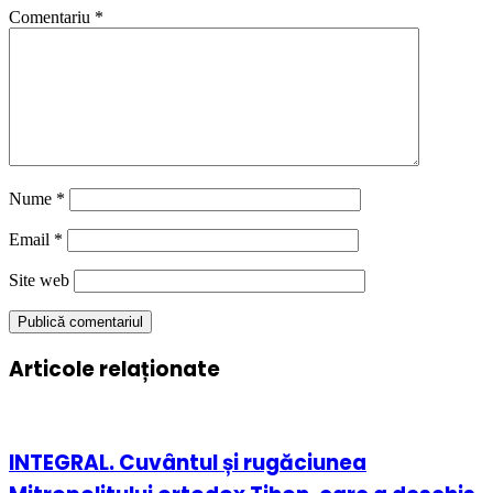
Comentariu
*
Nume
*
Email
*
Site web
Articole relaționate
INTEGRAL. Cuvântul și rugăciunea