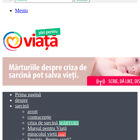
Meniu
Prima pagină
despre
sarcină
avort
contracepție
criza de sarcină
MĂRTURII
Marșul pentru Viață
miracolul vieţii
nou!
Revista „Pentru viață”