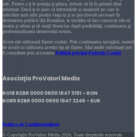
tale. Pentru a ţi le proteja şi păstra, trebuie să fii în primul rând
informat. Dacă ţi se pare că informările şi analizele pe care le
selectăm sunt utile pentru viaţa ta şi se pot dovedi necesare în
dezbaterea publică din România, te invităm să faci cunoscut site-ul
nostru şi altora şi să susţii financiar, după posibilităţi, continuarea şi
profesionalizarea demersului nostru.
Acest site utilizează fișiere cookie. Prin continuarea navigării, sunteți
de acord cu utilizarea acestui tip de fișiere. Mai multe informații pot
fi consultate prin accesarea
Politicii privind Fișierele Cookie
DONEAZĂ!
Asociaţia ProValori Media
RO18 RZBR 0000 0600 1647 3191 – RON
RO85 RZBR 0000 0600 1647 3246 – EUR
Politica de Confidențialitate
© Copyright ProValori Media 2026, Toate drepturile rezervate