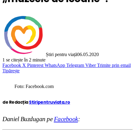
Știri pentru viață
06.05.2020
1
se citește în 2 minute
Facebook
X
Pinterest
WhatsApp
Telegram
Viber
Trimite prin email
Tipărește
Foto: Facebook.com
de Redacția
Stiripentruviata.ro
Daniel Buzdugan pe
Facebook
: