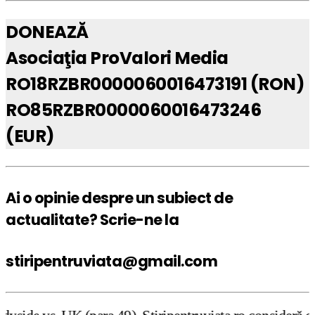
DONEAZĂ
Asociaţia ProValori Media
RO18RZBR0000060016473191 (RON)
RO85RZBR0000060016473246
(EUR)
Ai o opinie despre un subiect de
actualitate? Scrie-ne la
stiripentruviata@gmail.com