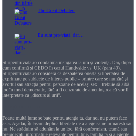
The Great Debaters
Eu sunt pro-viață, dar…
Stiripentruviata.ro condamnă instigarea la ură şi violenţă. Dar, după
cum confirmă şi CEDO în cazul Handyside vs. UK (para 49),
Stiripentruviata.ro consideră că dezbaterea onestă şi libertatea de
exprimare pe subiecte de interes public – printre care se numără şi
avortul sau atracţia pentru persoane de acelaşi sex – trebuie să aibă
loc în mod democratic, fără a fi cenzurate de ameninţarea că vor fi
interpretate ca „discurs al urii”.
Dragă cititorule
Foarte multă lume se bate pentru atenţia ta, dar noi nu putem face
asta. Aşadar, îţi lăsăm deplina libertate de a alege să ne urmăreşti sau
nu. Ne străduim să adunăm la un loc, fără conformism, teamă sau
prejudecăţi, informaţiile relevante pentru tine, familia ta şi alegerile