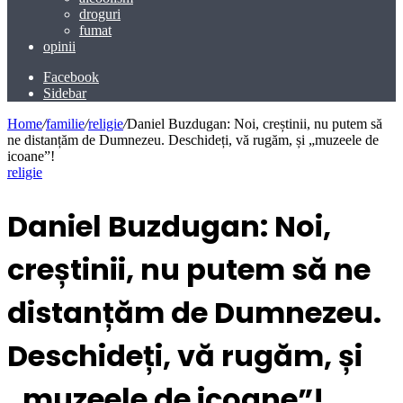
droguri
fumat
opinii
Facebook
Sidebar
Home
/
familie
/
religie
/
Daniel Buzdugan: Noi, creștinii, nu putem să
ne distanțăm de Dumnezeu. Deschideți, vă rugăm, și „muzeele de
icoane”!
religie
Daniel Buzdugan: Noi,
creștinii, nu putem să ne
distanțăm de Dumnezeu.
Deschideți, vă rugăm, și
„muzeele de icoane”!