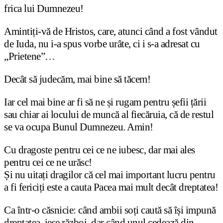
frica lui Dumnezeu!
Amintiți-vă de Hristos, care, atunci când a fost vândut
de Iuda, nu i-a spus vorbe urâte, ci i s-a adresat cu
„Prietene”…
Decât să judecăm, mai bine să tăcem!
Iar cel mai bine ar fi să ne și rugam pentru șefii țării
sau chiar ai locului de muncă al fiecăruia, că de restul
se va ocupa Bunul Dumnezeu. Amin!
Cu dragoste pentru cei ce ne iubesc, dar mai ales
pentru cei ce ne urăsc!
Și nu uitați dragilor că cel mai important lucru pentru
a fi fericiți este a cauta Pacea mai mult decât dreptatea!
Ca într-o căsnicie: când ambii soți caută să își impună
dreptatea, iese război, dar când unul cedează din