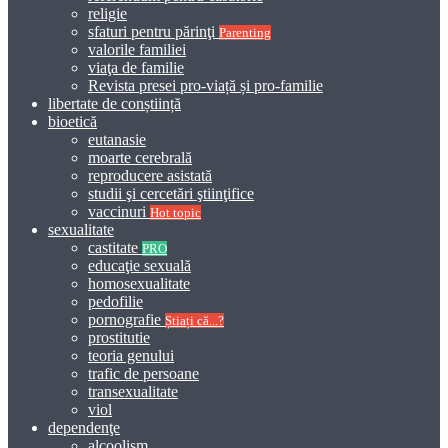
religie
sfaturi pentru părinţi
Parenting
valorile familiei
viaţa de familie
Revista presei pro-viață și pro-familie
libertate de conștiință
bioetică
eutanasie
moarte cerebrală
reproducere asistată
studii şi cercetări ştiinţifice
vaccinuri
Hot topic
sexualitate
castitate
PRO
educaţie sexuală
homosexualitate
pedofilie
pornografie
Știați că...?
prostitutie
teoria genului
trafic de persoane
transexualitate
viol
dependenţe
alcoolism