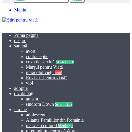
Meniu
Prima pagină
despre
sarcină
avort
contracepție
criza de sarcină
MĂRTURII
Marșul pentru Viață
miracolul vieţii
nou!
Revista „Pentru viață”
viol
adopţie
dizabilităţi
autism
sindrom Down
Știați că...?
familie
adolescenţi
Alianța Familiilor din România
marxism cultural
Ideologii
referendum pentru căsătorie