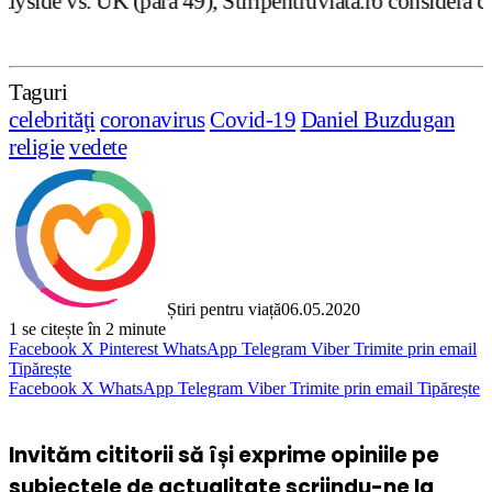
ra 49), Stiripentruviata.ro consideră că dezbaterea onest
Taguri
celebrităţi
coronavirus
Covid-19
Daniel Buzdugan
religie
vedete
Știri pentru viață
06.05.2020
1
se citește în 2 minute
Facebook
X
Pinterest
WhatsApp
Telegram
Viber
Trimite prin email
Tipărește
Facebook
X
WhatsApp
Telegram
Viber
Trimite prin email
Tipărește
Invităm cititorii să își exprime opiniile pe
subiectele de actualitate scriindu-ne la