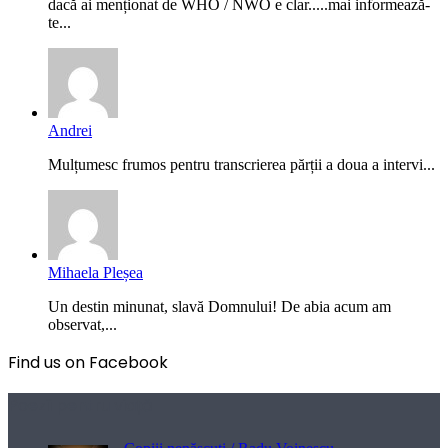
dacă ai menționat de WHO / NWO e clar.....mai informează-
te...
Andrei
Mulțumesc frumos pentru transcrierea părții a doua a intervi...
Mihaela Pleșea
Un destin minunat, slavă Domnului! De abia acum am
observat,...
Find us on Facebook
Poezii pentru viață