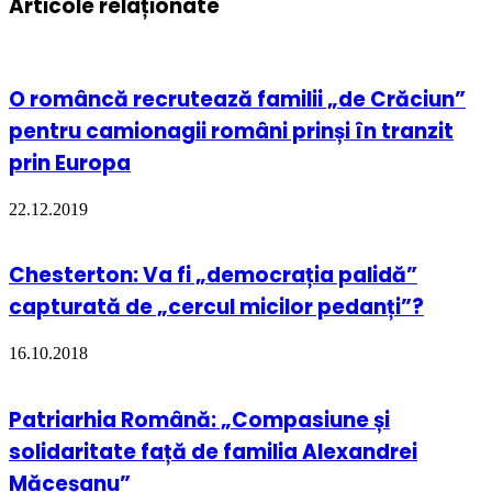
Articole relaționate
O româncă recrutează familii „de Crăciun”
pentru camionagii români prinși în tranzit
prin Europa
22.12.2019
Chesterton: Va fi „democrația palidă”
capturată de „cercul micilor pedanți”?
16.10.2018
Patriarhia Română: „Compasiune și
solidaritate față de familia Alexandrei
Măceșanu”