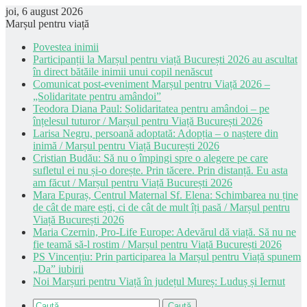
joi, 6 august 2026
Marșul pentru viață
Povestea inimii
Participanții la Marșul pentru viață București 2026 au ascultat
în direct bătăile inimii unui copil nenăscut
Comunicat post-eveniment Marșul pentru Viață 2026 –
„Solidaritate pentru amândoi”
Teodora Diana Paul: Solidaritatea pentru amândoi – pe
înțelesul tuturor / Marșul pentru Viață București 2026
Larisa Negru, persoană adoptată: Adopția – o naștere din
inimă / Marșul pentru Viață București 2026
Cristian Budău: Să nu o împingi spre o alegere pe care
sufletul ei nu și-o dorește. Prin tăcere. Prin distanță. Eu asta
am făcut / Marșul pentru Viață București 2026
Mara Epuraș, Centrul Maternal Sf. Elena: Schimbarea nu ține
de cât de mare ești, ci de cât de mult îți pasă / Marșul pentru
Viață București 2026
Maria Czernin, Pro-Life Europe: Adevărul dă viață. Să nu ne
fie teamă să-l rostim / Marșul pentru Viață București 2026
PS Vincențiu: Prin participarea la Marșul pentru Viață spunem
„Da” iubirii
Noi Marșuri pentru Viață în județul Mureș: Luduș și Iernut
Caută