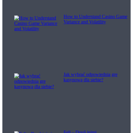
How to Understand Casino Game
Variance and Volatility
Jak wybrać odpowiednią grę
kasynową dla siebie?
Feli – Două inimi