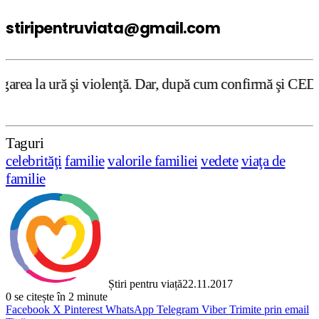
stiripentruviata@gmail.com
iolenţă. Dar, după cum confirmă şi CEDO în cazul Handysid
Taguri
celebrităţi
familie
valorile familiei
vedete
viaţa de
familie
Știri pentru viață
22.11.2017
0
se citește în 2 minute
Facebook
X
Pinterest
WhatsApp
Telegram
Viber
Trimite prin email