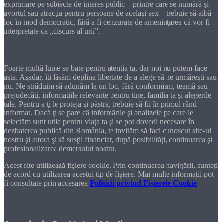
exprimare pe subiecte de interes public – printre care se numără şi
avortul sau atracţia pentru persoane de acelaşi sex – trebuie să aibă
loc în mod democratic, fără a fi cenzurate de ameninţarea că vor fi
interpretate ca „discurs al urii”.
Dragă cititorule
Foarte multă lume se bate pentru atenţia ta, dar noi nu putem face
asta. Aşadar, îţi lăsăm deplina libertate de a alege să ne urmăreşti sau
nu. Ne străduim să adunăm la un loc, fără conformism, teamă sau
prejudecăţi, informaţiile relevante pentru tine, familia ta şi alegerile
tale. Pentru a ţi le proteja şi păstra, trebuie să fii în primul rând
informat. Dacă ţi se pare că informările şi analizele pe care le
selectăm sunt utile pentru viaţa ta şi se pot dovedi necesare în
dezbaterea publică din România, te invităm să faci cunoscut site-ul
nostru şi altora şi să susţii financiar, după posibilităţi, continuarea şi
profesionalizarea demersului nostru.
Acest site utilizează fișiere cookie. Prin continuarea navigării, sunteți
de acord cu utilizarea acestui tip de fișiere. Mai multe informații pot
fi consultate prin accesarea
Politicii privind Fișierele Cookie
DONEAZĂ!