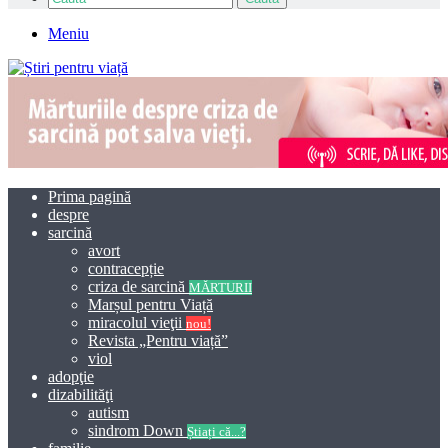
Meniu
Prima pagină
despre
sarcină
avort
contracepție
criza de sarcină
MĂRTURII
Marșul pentru Viață
miracolul vieţii
nou!
Revista „Pentru viață”
viol
adopţie
dizabilităţi
autism
sindrom Down
Știați că...?