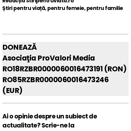
Redacția Stiripentruviata.ro
Știri pentru viață, pentru femeie, pentru familie
DONEAZĂ
Asociaţia ProValori Media
RO18RZBR0000060016473191 (RON)
RO85RZBR0000060016473246
(EUR)
Ai o opinie despre un subiect de
actualitate? Scrie-ne la