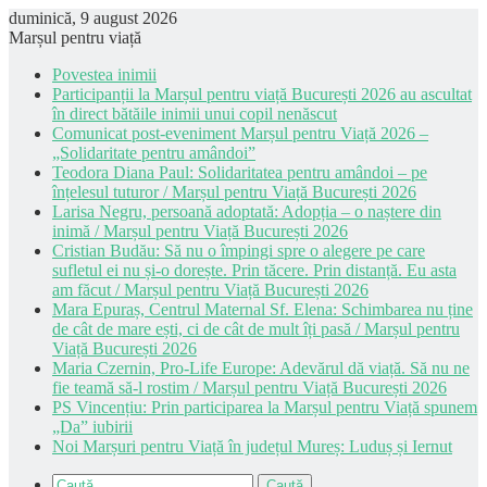
duminică, 9 august 2026
Marșul pentru viață
Povestea inimii
Participanții la Marșul pentru viață București 2026 au ascultat
în direct bătăile inimii unui copil nenăscut
Comunicat post-eveniment Marșul pentru Viață 2026 –
„Solidaritate pentru amândoi”
Teodora Diana Paul: Solidaritatea pentru amândoi – pe
înțelesul tuturor / Marșul pentru Viață București 2026
Larisa Negru, persoană adoptată: Adopția – o naștere din
inimă / Marșul pentru Viață București 2026
Cristian Budău: Să nu o împingi spre o alegere pe care
sufletul ei nu și-o dorește. Prin tăcere. Prin distanță. Eu asta
am făcut / Marșul pentru Viață București 2026
Mara Epuraș, Centrul Maternal Sf. Elena: Schimbarea nu ține
de cât de mare ești, ci de cât de mult îți pasă / Marșul pentru
Viață București 2026
Maria Czernin, Pro-Life Europe: Adevărul dă viață. Să nu ne
fie teamă să-l rostim / Marșul pentru Viață București 2026
PS Vincențiu: Prin participarea la Marșul pentru Viață spunem
„Da” iubirii
Noi Marșuri pentru Viață în județul Mureș: Luduș și Iernut
Caută