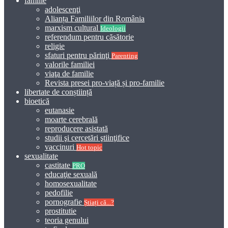
familie
adolescenţi
Alianța Familiilor din România
marxism cultural
Ideologii
referendum pentru căsătorie
religie
sfaturi pentru părinţi
Parenting
valorile familiei
viaţa de familie
Revista presei pro-viață și pro-familie
libertate de conștiință
bioetică
eutanasie
moarte cerebrală
reproducere asistată
studii şi cercetări ştiinţifice
vaccinuri
Hot topic
sexualitate
castitate
PRO
educaţie sexuală
homosexualitate
pedofilie
pornografie
Știați că...?
prostitutie
teoria genului