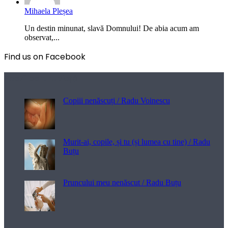
Mihaela Pleșea
Un destin minunat, slavă Domnului! De abia acum am
observat,...
Find us on Facebook
Poezii pentru viață
Copiii nenăscuți / Radu Voinescu
Murit-ai, copile, și tu (și lumea cu tine) / Radu
Buțu
Pruncului meu nenăscut / Radu Buțu