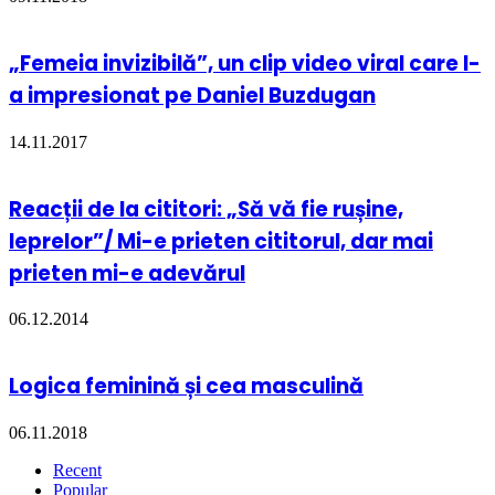
„Femeia invizibilă”, un clip video viral care l-
a impresionat pe Daniel Buzdugan
14.11.2017
Reacții de la cititori: „Să vă fie rușine,
leprelor”/ Mi-e prieten cititorul, dar mai
prieten mi-e adevărul
06.12.2014
Logica feminină și cea masculină
06.11.2018
Recent
Popular