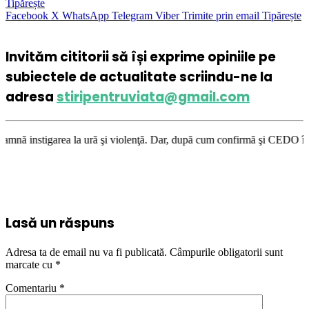
Tipărește
Facebook
X
WhatsApp
Telegram
Viber
Trimite prin email
Tipărește
Invităm cititorii să își exprime opiniile pe
subiectele de actualitate scriindu-ne la
adresa
stiripentruviata@gmail.com
la ură şi violenţă. Dar, după cum confirmă şi CEDO în cazul Handyside vs
Lasă un răspuns
Adresa ta de email nu va fi publicată.
Câmpurile obligatorii sunt
marcate cu
*
Comentariu
*