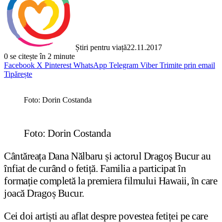
Știri pentru viață
22.11.2017
0
se citește în 2 minute
Facebook
X
Pinterest
WhatsApp
Telegram
Viber
Trimite prin email
Tipărește
Foto: Dorin Costanda
Foto: Dorin Costanda
Cântăreața Dana Nălbaru și actorul Dragoș Bucur au
înfiat de curând o fetiță. Familia a participat în
formație completă la premiera filmului Hawaii, în care
joacă Dragoș Bucur.
Cei doi artiști au aflat despre povestea fetiței pe care