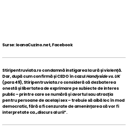
Surse: IoanaCuzino.net, Facebook
Stiripentruviata.ro condamnă instigarea la ură și violență.
Dar, după cum confirmă și CEDO în cazul
Handyside vs. UK
(para 49), Stiripentruviata.ro consideră că dezbaterea
onestă și libertatea de exprimare pe subiecte de interes
public – printre care se numără și avortul sau atracția
pentru persoane de același sex – trebuie să aibă loc în mod
democratic, fără a fi cenzurate de amenințarea că vor fi
interpretate ca „discurs al urii”.