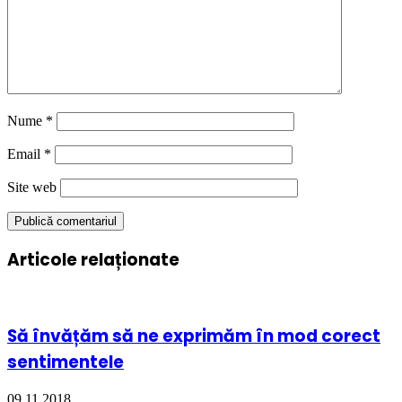
Nume
*
Email
*
Site web
Articole relaționate
Să învățăm să ne exprimăm în mod corect
sentimentele
09.11.2018