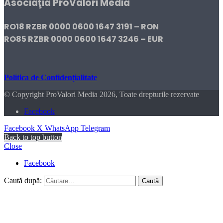
Asociaţia ProValori Media
RO18 RZBR 0000 0600 1647 3191 – RON
RO85 RZBR 0000 0600 1647 3246 – EUR
Politica de Confidențialitate
© Copyright ProValori Media 2026, Toate drepturile rezervate
Facebook
Facebook
X
WhatsApp
Telegram
Back to top button
Close
Facebook
Caută după: