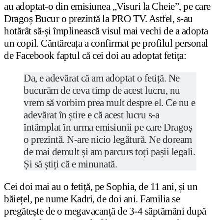
au adoptat-o din emisiunea „Visuri la Cheie”, pe care
Dragoș Bucur o prezintă la PRO TV. Astfel, s-au
hotărât să-și împlinească visul mai vechi de a adopta
un copil. Cântăreața a confirmat pe profilul personal
de Facebook faptul că cei doi au adoptat fetița:
Da, e adevărat că am adoptat o fetiță. Ne
bucurăm de ceva timp de acest lucru, nu
vrem să vorbim prea mult despre el. Ce nu e
adevărat în știre e că acest lucru s-a
întâmplat în urma emisiunii pe care Dragoș
o prezintă. N-are nicio legătură. Ne doream
de mai demult și am parcurs toți pașii legali.
Și să știți că e minunată.
Cei doi mai au o fetiță, pe Sophia, de 11 ani, și un
băiețel, pe nume Kadri, de doi ani. Familia se
pregătește de o megavacanță de 3-4 săptămâni după