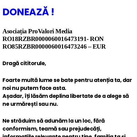
DONEAZĂ !
Asociația ProValori Media
RO18RZBR0000060016473191- RON
RO85RZBR0000060016473246 – EUR
Dragă cititorule,
Foarte multă lume se bate pentru atenția ta, dar
noi nu putem face asta.
Așadar, îți lăsăm deplina libertate de a alege să
ne urmărești sau nu.
Ne străduim să adunăm la un loc, fără
conformism, teamă sau prejudecăți,
informațiile relevante pentru tine, familia ta și