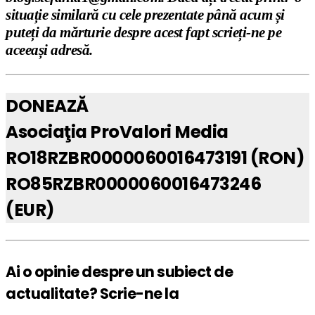
situație similară cu cele prezentate până acum și
puteți da mărturie despre acest fapt scrieți-ne pe
aceeași adresă.
DONEAZĂ
Asociaţia ProValori Media
RO18RZBR0000060016473191 (RON)
RO85RZBR0000060016473246
(EUR)
Ai o opinie despre un subiect de
actualitate? Scrie-ne la