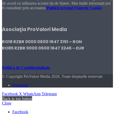
de acord cu utilizarea acestui tip de fișiere. Mai multe informații pot
fi consultate prin accesarea
Politicii privind Fișierele Cookie
DONEAZĂ!
Asociaţia ProValori Media
RO18 RZBR 0000 0600 1647 3191 – RON
RO85 RZBR 0000 0600 1647 3246 – EUR
Politica de Confidențialitate
© Copyright ProValori Media 2026, Toate drepturile rezervate
Facebook
Facebook
X
WhatsApp
Telegram
Back to top button
Close
Facebook