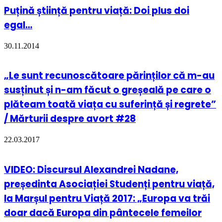
Puțină știință pentru viață: Doi plus doi
egal…
30.11.2014
„Le sunt recunoscătoare părinților că m-au
susținut și n-am făcut o greșeală pe care o
plăteam toată viața cu suferință și regrete”
/ Mărturii despre avort #28
22.03.2017
VIDEO: Discursul Alexandrei Nadane,
președinta Asociației Studenți pentru viață,
la Marșul pentru Viață 2017: „Europa va trăi
doar dacă Europa din pântecele femeilor