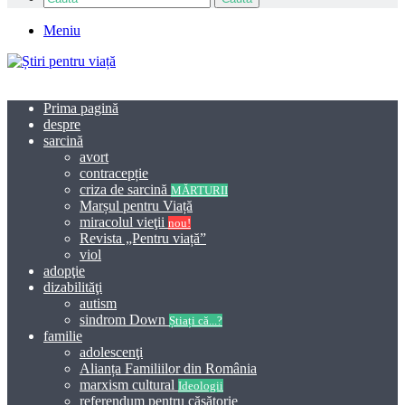
Meniu
Prima pagină
despre
sarcină
avort
contracepție
criza de sarcină
MĂRTURII
Marșul pentru Viață
miracolul vieţii
nou!
Revista „Pentru viață”
viol
adopţie
dizabilităţi
autism
sindrom Down
Știați că...?
familie
adolescenţi
Alianța Familiilor din România
marxism cultural
Ideologii
referendum pentru căsătorie