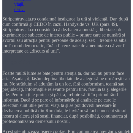
Stiripentruviata.ro condamnă instigarea la ură şi violenţă. Dar, după
cum confirmă şi CEDO în cazul Handyside vs. UK (para 49),
Stiripentruviata.ro consideră că dezbaterea onestă şi libertatea de
exprimare pe subiecte de interes public – printre care se numără şi
avortul sau atracţia pentru persoane de acelaşi sex – trebuie să aibă
loc în mod democratic, fără a fi cenzurate de ameninţarea că vor fi
interpretate ca „discurs al urii”.
Dragă cititorule
Foarte multă lume se bate pentru atenţia ta, dar noi nu putem face
asta. Aşadar, îţi lăsăm deplina libertate de a alege să ne urmăreşti sau
nu. Ne străduim să adunăm la un loc, fără conformism, teamă sau
prejudecăţi, informaţiile relevante pentru tine, familia ta şi alegerile
tale. Pentru a ţi le proteja şi păstra, trebuie să fii în primul rând
informat. Dacă ţi se pare că informările şi analizele pe care le
selectăm sunt utile pentru viaţa ta şi se pot dovedi necesare în
dezbaterea publică din România, te invităm să faci cunoscut site-ul
nostru şi altora şi să susţii financiar, după posibilităţi, continuarea şi
profesionalizarea demersului nostru.
Acest site utilizează fișiere cookie. Prin continuarea navigării, sunteți