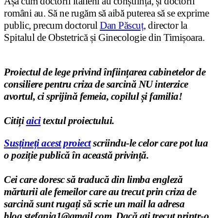
Așa cum doctorii italieni au conștiință, și doctorii
români au. Să ne rugăm să aibă puterea să se exprime
public, precum doctorul
Dan Păscuț
, director la
Spitalul de Obstetrică și Ginecologie din Timișoara.
Proiectul de lege privind înființ
area cabinetelor de
consiliere pentru criza de sarcină NU interzice
avortul, ci sprijină femeia, copilul
ș
i familia!
Citi
ț
i
aici
textul proiectului.
Susțineți acest proiect
scriindu-le celor care pot lua
o poziție publică în această privință.
Cei care doresc să traducă din limba engleză
mărturii ale femeilor care au trecut prin criza de
sarcină sunt rugați să scrie un mail la adresa
blog.stefania1@gmail.com. Dacă ați trecut printr-o