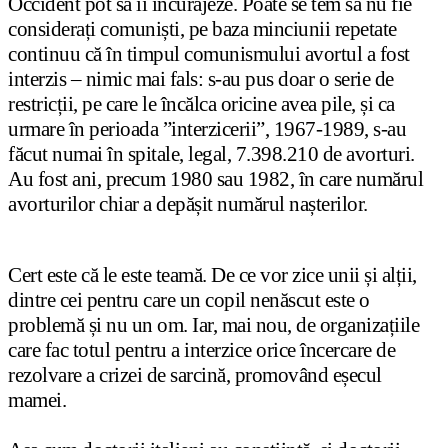
Occident pot să îi încurajeze. Poate se tem să nu fie
considerați comuniști, pe baza minciunii repetate
continuu că în timpul comunismului avortul a fost
interzis – nimic mai fals: s
-au pus doar o serie de
restric
ț
ii, pe care le încălca oricine avea pile,
ș
i ca
urmare în perioada ”interzicerii”, 1967-1989, s-au
făcut numai în spitale, legal, 7.398.210 de avorturi.
Au fost ani, precum 1980 sau 1982, în care numărul
avorturilor chiar a depă
ș
it numărul na
ș
terilor.
Cert este că le este teamă. De ce vor zice unii și alții,
dintre cei pentru care un copil nenăscut este o
problemă și nu un om. Iar, mai nou, de organizațiile
care fac totul pentru a interzice orice încercare de
rezolvare a crizei de sarcină, promovând eșecul
mamei.