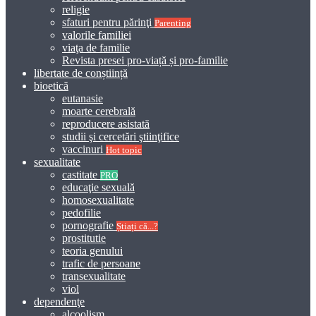
religie
sfaturi pentru părinţi
Parenting
valorile familiei
viaţa de familie
Revista presei pro-viață și pro-familie
libertate de conștiință
bioetică
eutanasie
moarte cerebrală
reproducere asistată
studii şi cercetări ştiinţifice
vaccinuri
Hot topic
sexualitate
castitate
PRO
educaţie sexuală
homosexualitate
pedofilie
pornografie
Știați că...?
prostitutie
teoria genului
trafic de persoane
transexualitate
viol
dependenţe
alcoolism