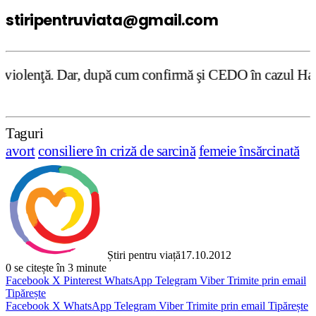
stiripentruviata@gmail.com
r, după cum confirmă şi CEDO în cazul Handyside vs. UK (pa
Taguri
avort
consiliere în criză de sarcină
femeie însărcinată
Știri pentru viață
17.10.2012
0
se citește în 3 minute
Facebook
X
Pinterest
WhatsApp
Telegram
Viber
Trimite prin email
Tipărește
Facebook
X
WhatsApp
Telegram
Viber
Trimite prin email
Tipărește