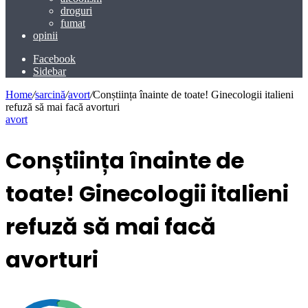
droguri
fumat
opinii
Facebook
Sidebar
Home
/
sarcină
/
avort
/
Conștiința înainte de toate! Ginecologii italieni
refuză să mai facă avorturi
avort
Conștiința înainte de
toate! Ginecologii italieni
refuză să mai facă
avorturi