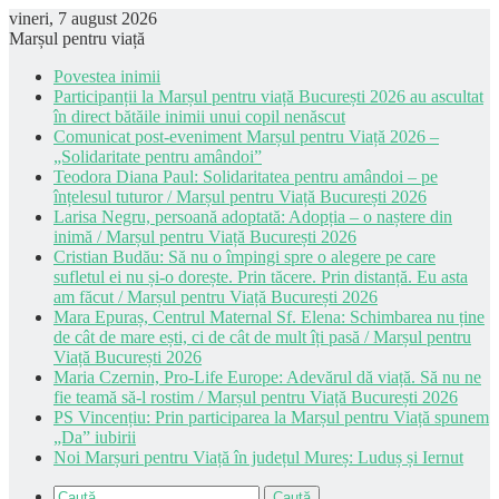
vineri, 7 august 2026
Marșul pentru viață
Povestea inimii
Participanții la Marșul pentru viață București 2026 au ascultat
în direct bătăile inimii unui copil nenăscut
Comunicat post-eveniment Marșul pentru Viață 2026 –
„Solidaritate pentru amândoi”
Teodora Diana Paul: Solidaritatea pentru amândoi – pe
înțelesul tuturor / Marșul pentru Viață București 2026
Larisa Negru, persoană adoptată: Adopția – o naștere din
inimă / Marșul pentru Viață București 2026
Cristian Budău: Să nu o împingi spre o alegere pe care
sufletul ei nu și-o dorește. Prin tăcere. Prin distanță. Eu asta
am făcut / Marșul pentru Viață București 2026
Mara Epuraș, Centrul Maternal Sf. Elena: Schimbarea nu ține
de cât de mare ești, ci de cât de mult îți pasă / Marșul pentru
Viață București 2026
Maria Czernin, Pro-Life Europe: Adevărul dă viață. Să nu ne
fie teamă să-l rostim / Marșul pentru Viață București 2026
PS Vincențiu: Prin participarea la Marșul pentru Viață spunem
„Da” iubirii
Noi Marșuri pentru Viață în județul Mureș: Luduș și Iernut
Caută