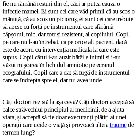
fie nu rămână resturi din el, căci ar putea cauza o
infecție mamei. Ei sunt cei care văd primii că au scos o
mânuță, că au scos un picioruș, ei sunt cei care trebuie
să apese cu forță pe instrumentul care sfărâmă
căpșorul, mic, dar totuși rezistent, al copilului. Copil
pe care nu l-au întrebat, ca pe orice alt pacient, dacă
este de acord cu intervenția medicala la care este
supus. Copil cărui i-au auzit bătăile inimii și i-au
văzut mișcarea în lichidul amniotic pe ecranul
ecografului. Copil care a dat să fugă de instrumentul
care se îndrepta spre el, dar nu avea unde.
Câți doctori rezistă la așa ceva? Câți doctori acceptă să
calce străvechiul principiul al medicinii, de a ajuta
viața, și acceptă să fie doar executanți plătiți ai unei
operații care ucide o viață și provoacă alteia
traume
de
termen lung?