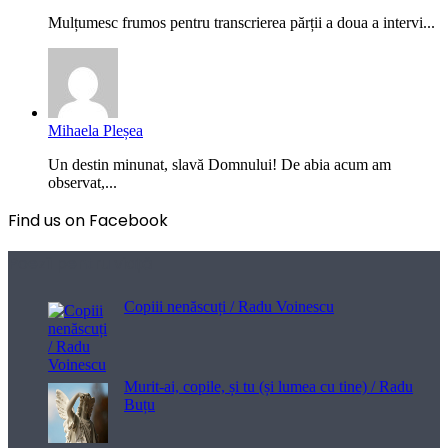
Mulțumesc frumos pentru transcrierea părții a doua a intervi...
Mihaela Pleșea
Un destin minunat, slavă Domnului! De abia acum am
observat,...
Find us on Facebook
Poezii pentru viață
Copiii nenăscuți / Radu Voinescu
Murit-ai, copile, și tu (și lumea cu tine) / Radu
Buțu