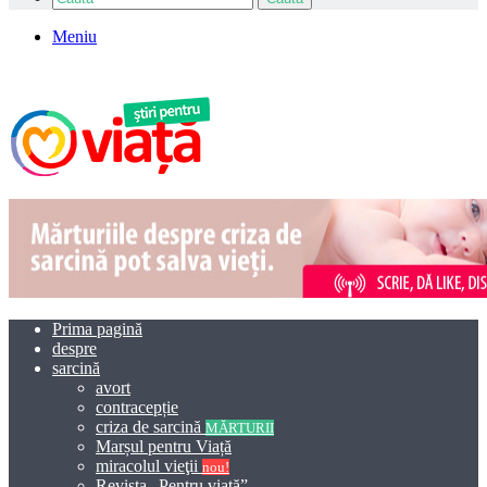
Meniu
Prima pagină
despre
sarcină
avort
contracepție
criza de sarcină
MĂRTURII
Marșul pentru Viață
miracolul vieţii
nou!
Revista „Pentru viață”