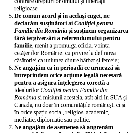
contrare drepturilor omului și libertății
religioase;
De comun acord și în același cuget, ne
declarăm susținători ai
Coaliției pentru
Familie din România
și susținem organizarea
fără tergiversări a referendumului pentru
familie
, menit a promulga oficial voința
cetățenilor României cu privire la definirea
căsătoriei ca uniunea dintre bărbat și femeie;
Ne angajăm ca în perioadă ce urmează să
întreprindem orice acțiune legală necesară
pentru a asigura înțelegerea corectă
a
idealurilor
Coaliției pentru Familie din
România
și misiunii acesteia, atât aici în SUA și
Canada, nu doar în comunitățile românești ci și
în orice spațiu social, religios, academic,
mediatic, diplomatic sau politic;
Ne angajăm de asemenea să angrenăm