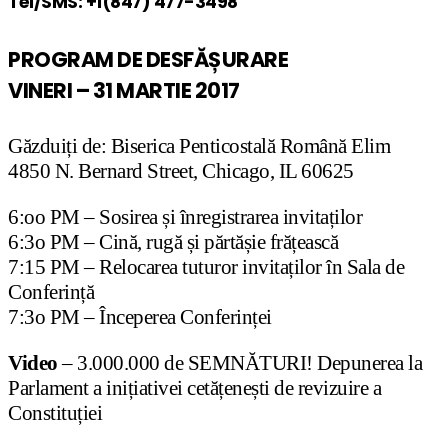
Tel/SMS: +1(847) 477-3498
PROGRAM DE DESFĂȘURARE
VINERI – 31 MARTIE 2017
Găzduiți de: Biserica Penticostală Română Elim
4850 N. Bernard Street, Chicago, IL 60625
6:oo PM – Sosirea și înregistrarea invitaților
6:3o PM – Cină, rugă și părtășie frățească
7:15 PM – Relocarea tuturor invitaților în Sala de
Conferință
7:3o PM – Începerea Conferinței
Video
– 3.000.000 de SEMNĂTURI! Depunerea la
Parlament a inițiativei cetățenești de revizuire a
Constituției