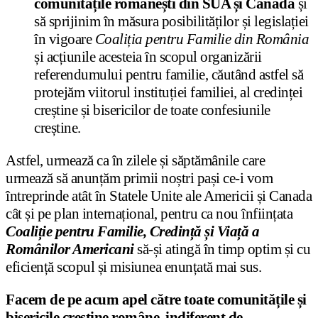
comunitățile românești din SUA și Canada
și
să sprijinim în măsura posibilităților și legislației
în vigoare
Coaliția pentru Familie din România
și acțiunile acesteia în scopul organizării
referendumului pentru familie, căutând astfel să
protejăm viitorul instituției familiei, al credinței
creștine și bisericilor de toate confesiunile
creștine.
Astfel, urmează ca în zilele și săptămânile care
urmează să anunțăm primii noștri pași ce-i vom
întreprinde atât în Statele Unite ale Americii și Canada
cât și pe plan internațional, pentru ca nou înființata
Coaliție pentru Familie, Credință și Viață a
Românilor Americani
să-și atingă în timp optim și cu
eficiență scopul și misiunea enunțată mai sus.
Facem de pe acum apel către toate comunitățile și
bisericile creștine române, indiferent de