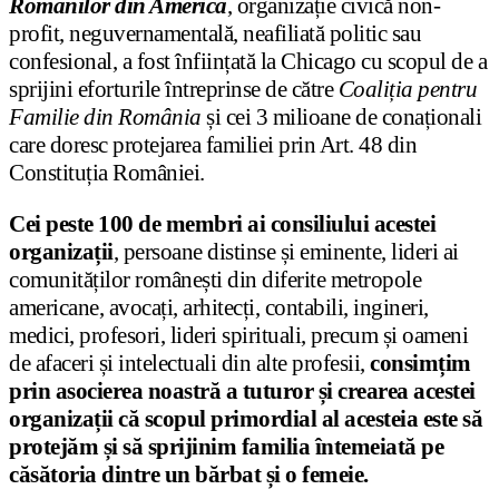
Românilor din America
, organizație civică non-
profit, neguvernamentală, neafiliată politic sau
confesional, a fost înființată la Chicago cu scopul de a
sprijini eforturile întreprinse de către
Coaliția pentru
Familie din România
și cei 3 milioane de conaționali
care doresc protejarea familiei prin Art. 48 din
Constituția României.
Cei peste 100 de membri ai consiliului acestei
organizații
, persoane distinse și eminente, lideri ai
comunităților românești din diferite metropole
americane, avocați, arhitecți, contabili, ingineri,
medici, profesori, lideri spirituali, precum și oameni
de afaceri și intelectuali din alte profesii,
consimțim
prin asocierea noastră a tuturor și crearea acestei
organizații că scopul primordial al acesteia este să
protejăm și să sprijinim familia întemeiată pe
căsătoria dintre un bărbat și o femeie.