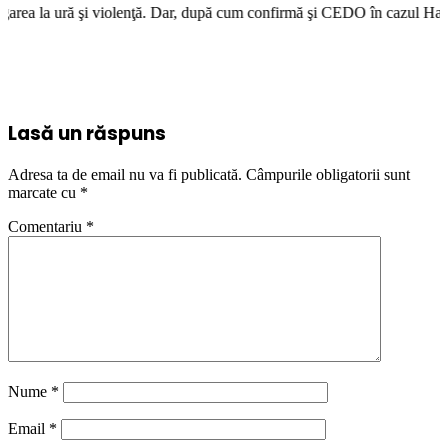
enţă. Dar, după cum confirmă şi CEDO în cazul Handyside vs. UK (para 49)
Lasă un răspuns
Adresa ta de email nu va fi publicată.
Câmpurile obligatorii sunt
marcate cu
*
Comentariu
*
Nume
*
Email
*