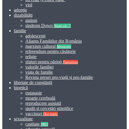
viol
adopţie
dizabilităţi
autism
sindrom Down
Știați că...?
familie
adolescenţi
Alianța Familiilor din România
marxism cultural
Ideologii
referendum pentru căsătorie
religie
sfaturi pentru părinţi
Parenting
valorile familiei
viaţa de familie
Revista presei pro-viață și pro-familie
libertate de conștiință
bioetică
eutanasie
moarte cerebrală
reproducere asistată
studii şi cercetări ştiinţifice
vaccinuri
Hot topic
sexualitate
castitate
PRO