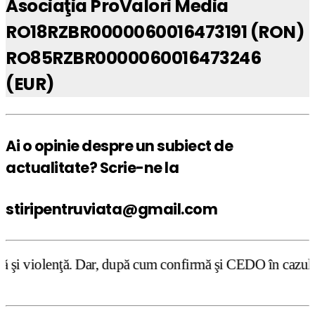
Asociaţia ProValori Media
RO18RZBR0000060016473191 (RON)
RO85RZBR0000060016473246
(EUR)
Ai o opinie despre un subiect de
actualitate? Scrie-ne la
stiripentruviata@gmail.com
după cum confirmă şi CEDO în cazul Handyside vs. UK (para