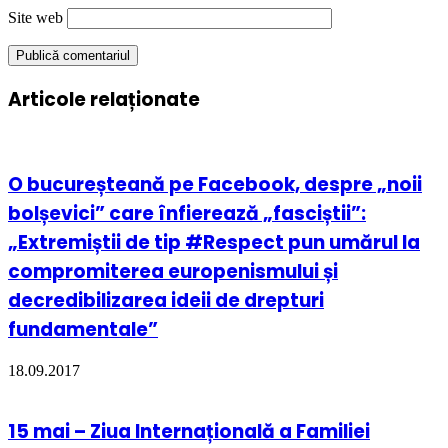
Site web
Articole relaționate
O bucureșteană pe Facebook, despre „noii
bolșevici” care înfierează „fasciștii”:
„Extremiștii de tip #Respect pun umărul la
compromiterea europenismului și
decredibilizarea ideii de drepturi
fundamentale”
18.09.2017
15 mai – Ziua Internațională a Familiei