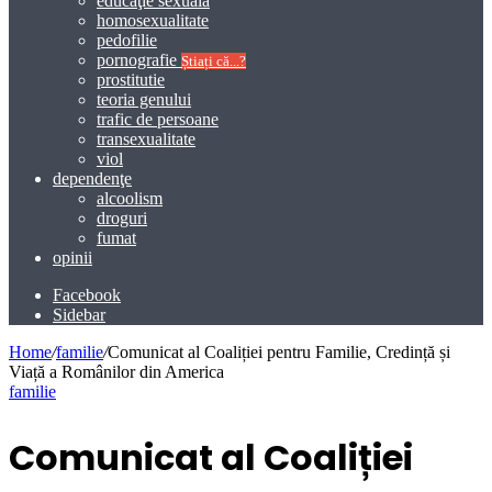
educaţie sexuală
homosexualitate
pedofilie
pornografie
Știați că...?
prostitutie
teoria genului
trafic de persoane
transexualitate
viol
dependenţe
alcoolism
droguri
fumat
opinii
Facebook
Sidebar
Home
/
familie
/
Comunicat al Coaliției pentru Familie, Credință și
Viață a Românilor din America
familie
Comunicat al Coaliției