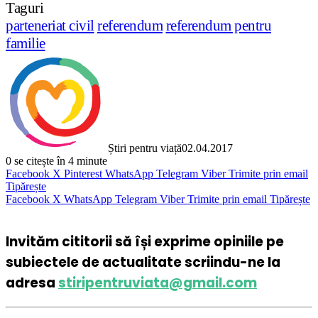
Taguri
parteneriat civil
referendum
referendum pentru
familie
Știri pentru viață
02.04.2017
0
se citește în 4 minute
Facebook
X
Pinterest
WhatsApp
Telegram
Viber
Trimite prin email
Tipărește
Facebook
X
WhatsApp
Telegram
Viber
Trimite prin email
Tipărește
Invităm cititorii să își exprime opiniile pe
subiectele de actualitate scriindu-ne la
adresa
stiripentruviata@gmail.com