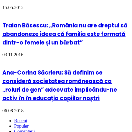
15.05.2012
Traian Băsescu: „România nu are dreptul să
abandoneze ideea că familia este formată
dintr-o femeie și un bărbat”
03.11.2016
Ana-Corina Săcrieru: Să definim ce
consideră societatea românească ca
„roluri de gen” adecvate implicându-ne
activ în în educația copiilor noștri
06.08.2018
Recent
Popular
Comentarii