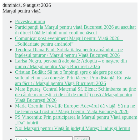
duminică, 9 august 2026
Marșul pentru viață
Povestea inimii
Participanții la Marșul pentru viață București 2026 au ascultat
în direct bătăile inimii unui copil nenăscut
Comunicat post-eveniment Marșul pentru Viață 2026 –
„Solidaritate pentru amândoi”
Teodora Diana Paul: Solidaritatea pentru amândoi – pe
înțelesul tuturor / Marșul pentru Viață București 2026
Larisa Negru, persoană adoptată: Adopția – o naștere din
inimă / Marșul pentru Viață București 2026
Cristian Budău: Să nu o împingi spre o alegere pe care
sufletul ei nu și-o dorește. Prin tăcere. Prin distanță. Eu asta
am făcut / Marșul pentru Viață București 2026
Mara Epuraș, Centrul Maternal Sf. Elena: Schimbarea nu ține
de cât de mare ești, ci de cât de mult îți pasă / Marșul pentru
Viață București 2026
Maria Czernin, Pro-Life Europe: Adevărul dă viață. Să nu ne
fie teamă să-l rostim / Marșul pentru Viață București 2026
PS Vincențiu: Prin participarea la Marșul pentru Viață spunem
„Da” iubirii
Noi Marșuri pentru Viață în județul Mureș: Luduș și Iernut
Caută