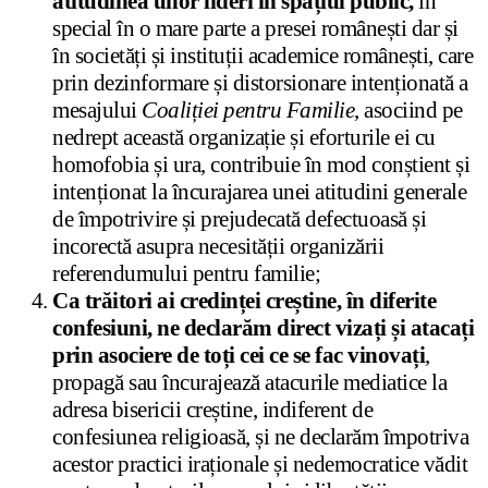
atitudinea unor lideri în spațiul public,
în
special în o mare parte a presei românești dar și
în societăți și instituții academice românești, care
prin dezinformare și distorsionare intenționată a
mesajului
Coaliției pentru Familie
, asociind pe
nedrept această organizație și eforturile ei cu
homofobia și ura, contribuie în mod conștient și
intenționat la încurajarea unei atitudini generale
de împotrivire și prejudecată defectuoasă și
incorectă asupra necesității organizării
referendumului pentru familie;
Ca trăitori ai credinței creștine, în diferite
confesiuni, ne declarăm direct vizați și atacați
prin asociere de toți cei ce se fac vinovați
,
propagă sau încurajează atacurile mediatice la
adresa bisericii creștine, indiferent de
confesiunea religioasă, și ne declarăm împotriva
acestor practici iraționale și nedemocratice vădit