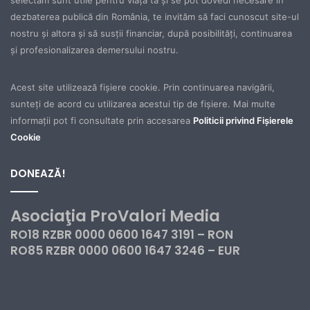
selectăm sunt utile pentru viaţa ta şi se pot dovedi necesare în
dezbaterea publică din România, te invităm să faci cunoscut site-ul
nostru şi altora şi să susţii financiar, după posibilităţi, continuarea
şi profesionalizarea demersului nostru.
Acest site utilizează fișiere cookie. Prin continuarea navigării,
sunteți de acord cu utilizarea acestui tip de fișiere. Mai multe
informații pot fi consultate prin accesarea
Politicii privind Fișierele
Cookie
DONEAZĂ!
Asociaţia ProValori Media
RO18 RZBR 0000 0600 1647 3191 – RON
RO85 RZBR 0000 0600 1647 3246 – EUR