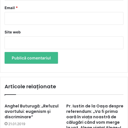
*
Email
*
Site web
Articole relaționate
Anghel Buturugă: „Refuzul
Pr. Iustin de la Oașa despre
avortului: eugenism și
referendum: „Va fi prima
discriminare”
oară în viața noastră de
călugări când vom merge
21.01.2019
la vot. Alege viaţa! Alege-L