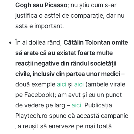
Gogh sau Picasso
; nu ştiu cum s-ar
justifica o astfel de comparaţie, dar nu
asta e important.
În al doilea rând,
Cătălin Tolontan omite
să arate că au existat foarte multe
reacţii negative din rândul societăţii
civile, inclusiv din partea unor medici
–
două exemple
aici
şi
aici
(ambele virale
pe Facebook); am avut şi eu un punct
de vedere pe larg –
aici
. Publicaţia
Playtech.ro spune că această campanie
„a reuşit să enerveze pe mai toată