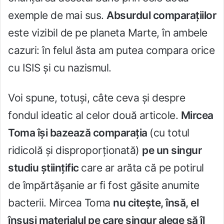
exemple de mai sus.
Absurdul comparaţiilor
este vizibil de pe planeta Marte, în ambele
cazuri: în felul ăsta am putea compara orice
cu ISIS şi cu nazismul.
Voi spune, totuşi, câte ceva şi despre
fondul ideatic al celor două articole.
Mircea
Toma îşi bazează comparaţia
(cu totul
ridicolă şi disproporţionată)
pe un singur
studiu ştiinţific
care ar arăta că pe potirul
de împărtăşanie ar fi fost găsite anumite
bacterii. Mircea Toma
nu citeşte, însă, el
însuşi materialul pe care singur alege să îl