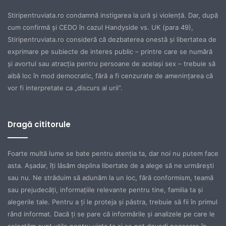
Stiripentruviata.ro condamnă instigarea la ură şi violenţă. Dar, după
cum confirmă şi CEDO în cazul Handyside vs. UK (para 49),
Stiripentruviata.ro consideră că dezbaterea onestă şi libertatea de
exprimare pe subiecte de interes public – printre care se numără
şi avortul sau atracţia pentru persoane de acelaşi sex – trebuie să
aibă loc în mod democratic, fără a fi cenzurate de ameninţarea că
vor fi interpretate ca „discurs al urii”.
Dragă cititorule
Foarte multă lume se bate pentru atenţia ta, dar noi nu putem face
asta. Aşadar, îţi lăsăm deplina libertate de a alege să ne urmăreşti
sau nu. Ne străduim să adunăm la un loc, fără conformism, teamă
sau prejudecăţi, informaţiile relevante pentru tine, familia ta şi
alegerile tale. Pentru a ţi le proteja şi păstra, trebuie să fii în primul
rând informat. Dacă ţi se pare că informările şi analizele pe care le