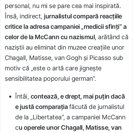
personal, nu mi se pare cea mai inspirată.
Însă, indirect,
jurnalistul compară reacţiile
critice la adresa campaniei „medicii sfinţi” a
celor de la McCann cu nazismul
, arătând că
naziştii au eliminat din muzee creaţiile unor
Chagall, Matisse, van Gogh şi Picasso sub
motiv că „este o artă care jigneşte
sensibilitatea poporului german”.
Întâi,
contează, e drept, mai puţin dacă
e justă comparaţia
făcută de jurnalistul
de la „Libertatea”, a campaniei McCann
c
u operele unor Chagall, Matisse, van