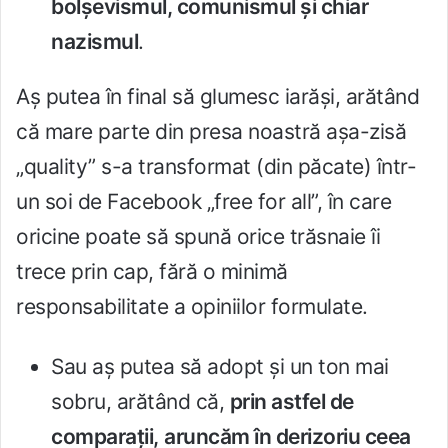
bolşevismul, comunismul şi chiar
nazismul
.
Aş putea în final să glumesc iarăşi, arătând
că mare parte din presa noastră aşa-zisă
„quality” s-a transformat (din păcate) într-
un soi de Facebook „free for all”, în care
oricine poate să spună orice trăsnaie îi
trece prin cap, fără o minimă
responsabilitate a opiniilor formulate.
Sau aş putea să adopt şi un ton mai
sobru, arătând că,
prin astfel de
comparaţii,
aruncăm în derizoriu ceea