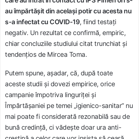
care au intrat în contact cu ÎPS Pimen ori s-
au împărtăşit din acelaşi potir cu acesta nu
s-a infectat cu COVID-19
, fiind testaţi
negativ. Un rezultat ce confirmă, empiric,
chiar concluziile studiului citat trunchiat şi
tendenţios de Mircea Toma.
Putem spune, aşadar, că, după toate
aceste studii şi dovezi empirice, orice
campanie împotriva linguriţei şi
Împărtăşaniei pe temei „igienico-sanitar” nu
mai poate fi considerată rezonabilă sau de
bună credinţă, ci vădeşte doar ura anti-
creştină a celor care vor insista să ceară