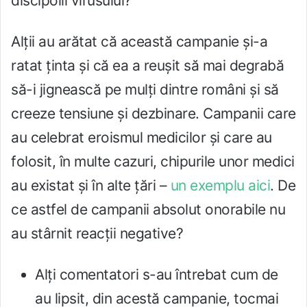
discipolii virusului?
Alţii au arătat că această campanie şi-a
ratat ţinta şi că ea a reuşit să mai degrabă
să-i jignească pe mulţi dintre români şi să
creeze tensiune şi dezbinare. Campanii care
au celebrat eroismul medicilor şi care au
folosit, în multe cazuri, chipurile unor medici
au existat şi în alte ţări –
un exemplu aici
. De
ce astfel de campanii absolut onorabile nu
au stârnit reacţii negative?
Alţi comentatori s-au întrebat cum de
au lipsit, din acestă campanie, tocmai