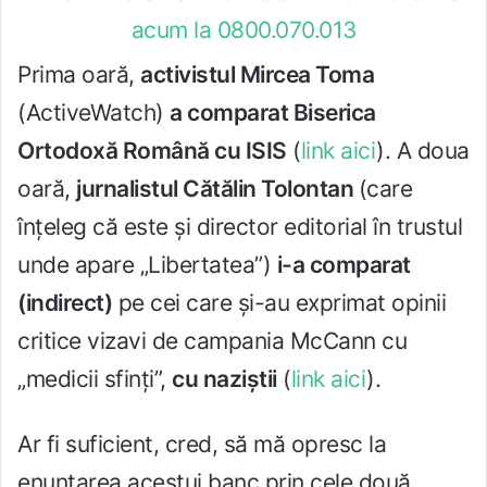
Prima oară,
activistul Mircea Toma
(ActiveWatch)
a comparat Biserica
Ortodoxă Română cu ISIS
(
link aici
). A doua
oară,
jurnalistul Cătălin Tolontan
(care
înţeleg că este şi director editorial în trustul
unde apare „Libertatea”)
i-a comparat
(indirect)
pe cei care şi-au exprimat opinii
critice vizavi de campania McCann cu
„medicii sfinţi”,
cu naziştii
(
link aici
).
Ar fi suficient, cred, să mă opresc la
enunţarea acestui banc prin cele două