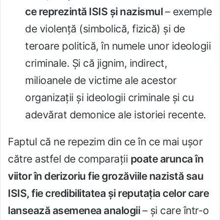
ce reprezintă ISIS şi nazismul
– exemple
de violenţă (simbolică, fizică) şi de
teroare politică, în numele unor ideologii
criminale. Şi că jignim, indirect,
milioanele de victime ale acestor
organizaţii şi ideologii criminale şi cu
adevărat demonice ale istoriei recente.
Faptul că ne repezim din ce în ce mai uşor
către astfel de comparaţii
poate arunca în
viitor în derizoriu fie grozăviile nazistă sau
ISIS, fie credibilitatea şi reputaţia celor care
lansează asemenea analogii
– şi care într-o