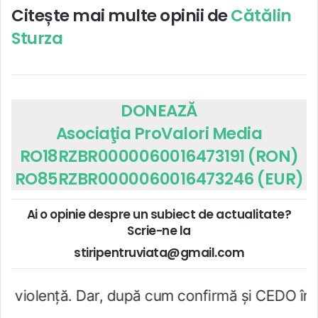
Citește mai multe opinii de
Cătălin
Sturza
DONEAZĂ
Asociaţia ProValori Media
RO18RZBR0000060016473191 (RON)
RO85RZBR0000060016473246 (EUR)
Ai o opinie despre un subiect de actualitate?
Scrie-ne la
stiripentruviata@gmail.com
ar, după cum confirmă şi CEDO în cazul Handyside