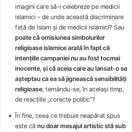
imagini care să-i celebreze pe medicii
islamici – de unde această discriminare
faţă de Islam şi de medicii islamici? Sau
poate că omisiunea simbolurilor
religioase islamice arată în fapt că
intenţiile campaniei nu au fost tocmai
inocente, şi că aceia care au lansat-o se
aşteptau ca ea să jignească sensibilităţi
religioase
, temându-se, în acelaşi timp,
de reacţiile „corecte politic”?
În fine, ceea ce trebuie neapărat spus
este că
nu doar mesajul artistic stă sub