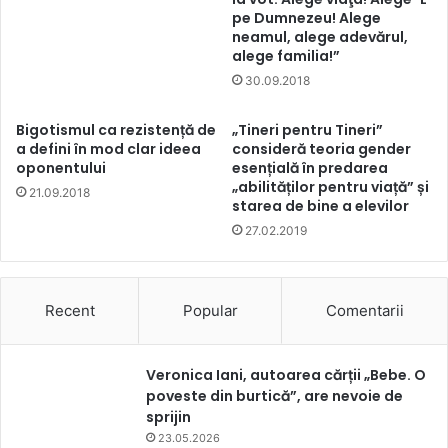
pe Dumnezeu! Alege
neamul, alege adevărul,
alege familia!”
30.09.2018
Bigotismul ca rezistență de
„Tineri pentru Tineri”
a defini în mod clar ideea
consideră teoria gender
oponentului
esențială în predarea
„abilităților pentru viață” și
21.09.2018
starea de bine a elevilor
27.02.2019
Recent
Popular
Comentarii
Veronica Iani, autoarea cărții „Bebe. O
poveste din burtică”, are nevoie de
sprijin
23.05.2026