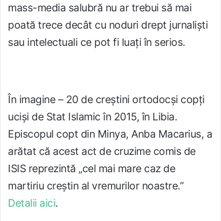
mass-media salubră nu ar trebui să mai
poată trece decât cu noduri drept jurnalişti
sau intelectuali ce pot fi luaţi în serios.
În imagine – 20 de creştini ortodocşi copţi
ucişi de Stat Islamic în 2015, în Libia.
Episcopul copt din Minya, Anba Macarius, a
arătat că acest act de cruzime comis de
ISIS reprezintă „cel mai mare caz de
martiriu creştin al vremurilor noastre.”
Detalii aici
.