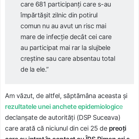
care 681 participanţi care s-au
împărtăşit zilnic din potirul
comun nu au avut un risc mai
mare de infecţie decât cei care
au participat mai rar la slujbele
creştine sau care absentau total
de la ele.”
Am văzut, de altfel, săptămâna aceasta şi
rezultatele unei anchete epidemiologic
e
declanşate de autorităţi (DSP Suceava)
care arată că niciunul din cei 25 de
preoţi