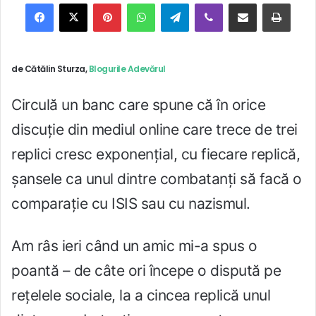
Facebook
X
Pinterest
WhatsApp
Telegram
Viber
Trimite prin email
Tipărește
de Cătălin Sturza,
Blogurile Adevărul
Circulă un banc care spune că în orice
discuţie din mediul online care trece de trei
replici cresc exponenţial, cu fiecare replică,
şansele ca unul dintre combatanţi să facă o
comparaţie cu ISIS sau cu nazismul.
Am râs ieri când un amic mi-a spus o
poantă – de câte ori începe o dispută pe
reţelele sociale, la a cincea replică unul