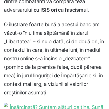
dintre combatanţi va compara teza
adversarului
cu ISIS ori cu fascismul
.
O ilustrare foarte bună a acestui banc am
văzut-o în ultima săptămână în ziarul
„Libertatea” – şi nu o dată, ci de două ori, în
contextul în care, în ultimele luni, în mediul
nostru online s-a încins o „dezbatere”
(pornind de la premise false, după părerea
mea) în jurul linguriţei de Împărtăşanie şi, în
context mai larg, a viziunii şi valorilor
creştinilor asumaţi.