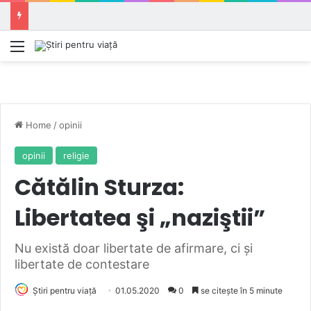
Meniu
Home
/
opinii
opinii
religie
Cătălin Sturza:
Libertatea şi „naziştii”
Nu există doar libertate de afirmare, ci şi
libertate de contestare
Știri pentru viață
01.05.2020
0
se citește în 5 minute