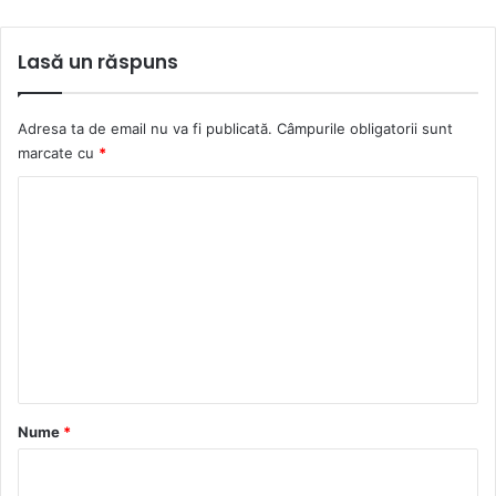
Lasă un răspuns
Adresa ta de email nu va fi publicată.
Câmpurile obligatorii sunt
marcate cu
*
C
o
m
e
n
t
a
r
Nume
*
i
u