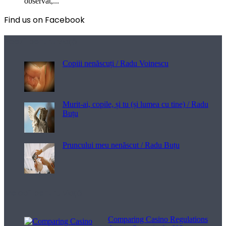
observat,...
Find us on Facebook
Poezii pentru viață
Copiii nenăscuți / Radu Voinescu
Murit-ai, copile, și tu (și lumea cu tine) / Radu
Buțu
Pruncului meu nenăscut / Radu Buțu
Melodii pentru viață
Comparing Casino Regulations