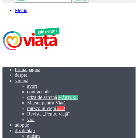
Meniu
Prima pagină
despre
sarcină
avort
contracepție
criza de sarcină
MĂRTURII
Marșul pentru Viață
miracolul vieţii
nou!
Revista „Pentru viață”
viol
adopţie
dizabilităţi
autism