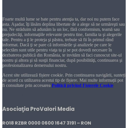
Dragă cititorule
Foarte multă lume se bate pentru atenţia ta, dar noi nu putem face
asta. Aşadar, îţi lăsăm deplina libertate de a alege să ne urmăreşti sau
nu. Ne străduim să adunăm la un loc, fără conformism, teamă sau
prejudecăţi, informaţiile relevante pentru tine, familia ta şi alegerile
tale. Pentru a ţi le proteja şi păstra, trebuie să fii în primul rând
informat. Dacă ţi se pare că informările şi analizele pe care le
selectăm sunt utile pentru viaţa ta şi se pot dovedi necesare în
dezbaterea publică din România, te invităm să faci cunoscut site-ul
nostru şi altora şi să susţii financiar, după posibilităţi, continuarea şi
profesionalizarea demersului nostru.
Acest site utilizează fișiere cookie. Prin continuarea navigării, sunteți
de acord cu utilizarea acestui tip de fișiere. Mai multe informații pot
fi consultate prin accesarea
Politicii privind Fișierele Cookie
DONEAZĂ!
Asociaţia ProValori Media
RO18 RZBR 0000 0600 1647 3191 – RON