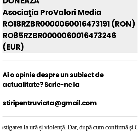
DONEAZĂ
Asociaţia ProValori Media
RO18RZBR0000060016473191 (RON)
RO85RZBR0000060016473246
(EUR)
Ai o opinie despre un subiect de
actualitate? Scrie-ne la
stiripentruviata@gmail.com
 şi violenţă. Dar, după cum confirmă şi CEDO în cazul Han