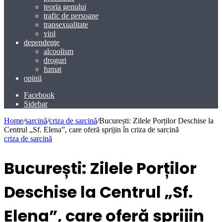
teoria genului
trafic de persoane
transexualitate
viol
dependenţe
alcoolism
droguri
fumat
opinii
Facebook
Sidebar
Home
/
sarcină
/
criza de sarcină
/
București: Zilele Porților Deschise la
Centrul „Sf. Elena”, care oferă sprijin în criza de sarcină
criza de sarcină
București: Zilele Porților
Deschise la Centrul „Sf.
Elena”, care oferă sprijin