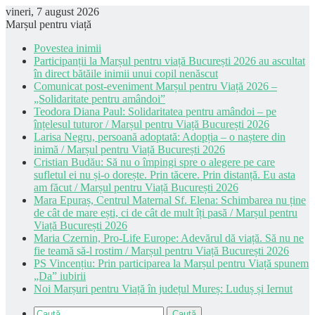
vineri, 7 august 2026
Marșul pentru viață
Povestea inimii
Participanții la Marșul pentru viață București 2026 au ascultat
în direct bătăile inimii unui copil nenăscut
Comunicat post-eveniment Marșul pentru Viață 2026 –
„Solidaritate pentru amândoi”
Teodora Diana Paul: Solidaritatea pentru amândoi – pe
înțelesul tuturor / Marșul pentru Viață București 2026
Larisa Negru, persoană adoptată: Adopția – o naștere din
inimă / Marșul pentru Viață București 2026
Cristian Budău: Să nu o împingi spre o alegere pe care
sufletul ei nu și-o dorește. Prin tăcere. Prin distanță. Eu asta
am făcut / Marșul pentru Viață București 2026
Mara Epuraș, Centrul Maternal Sf. Elena: Schimbarea nu ține
de cât de mare ești, ci de cât de mult îți pasă / Marșul pentru
Viață București 2026
Maria Czernin, Pro-Life Europe: Adevărul dă viață. Să nu ne
fie teamă să-l rostim / Marșul pentru Viață București 2026
PS Vincențiu: Prin participarea la Marșul pentru Viață spunem
„Da” iubirii
Noi Marșuri pentru Viață în județul Mureș: Luduș și Iernut
Caută