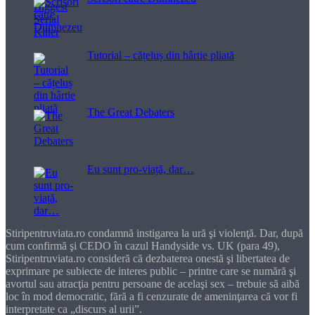
Tutorial – cățeluș din hârtie pliată
The Great Debaters
Eu sunt pro-viață, dar…
Stiripentruviata.ro condamnă instigarea la ură şi violenţă. Dar, după
cum confirmă şi CEDO în cazul Handyside vs. UK (para 49),
Stiripentruviata.ro consideră că dezbaterea onestă şi libertatea de
exprimare pe subiecte de interes public – printre care se numără şi
avortul sau atracţia pentru persoane de acelaşi sex – trebuie să aibă
loc în mod democratic, fără a fi cenzurate de ameninţarea că vor fi
interpretate ca „discurs al urii”.