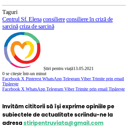
Taguri
Centrul Sf. Elena
consiliere
consiliere în criză de
sarcină
criza de sarcină
Știri pentru viață
13.05.2021
0
se citește într-un minut
Facebook
X
Pinterest
WhatsApp
Telegram
Viber
Trimite prin email
Tipărește
Facebook
X
WhatsApp
Telegram
Viber
Trimite prin email
Tipărește
Invităm cititorii să își exprime opiniile pe
subiectele de actualitate scriindu-ne la
adresa
stiripentruviata@gmail.com