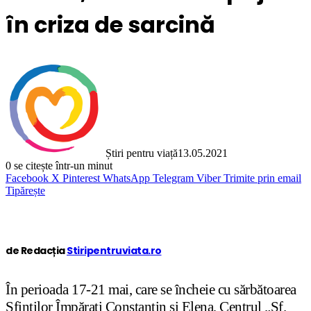
în criza de sarcină
Știri pentru viață
13.05.2021
0
se citește într-un minut
Facebook
X
Pinterest
WhatsApp
Telegram
Viber
Trimite prin email
Tipărește
de Redacția
Stiripentruviata.ro
În perioada 17-21 mai, care se încheie cu sărbătoarea
Sfinților Împărați Constantin și Elena, Centrul „Sf.