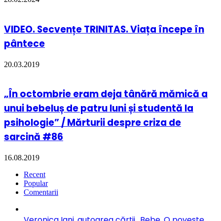
VIDEO. Secvențe TRINITAS. Viața începe în
pântece
20.03.2019
„În octombrie eram deja tânără mămică a
unui bebeluș de patru luni și studentă la
psihologie” / Mărturii despre criza de
sarcină #86
16.08.2019
Recent
Popular
Comentarii
Veronica Iani, autoarea cărții „Bebe. O poveste