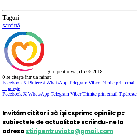
Taguri
sarcină
Știri pentru viață
15.06.2018
0
se citește într-un minut
Facebook
X
Pinterest
WhatsApp
Telegram
Viber
Trimite prin email
Tipărește
Facebook
X
WhatsApp
Telegram
Viber
Trimite prin email
Tipărește
Invităm cititorii să își exprime opiniile pe
subiectele de actualitate scriindu-ne la
adresa
stiripentruviata@gmail.com