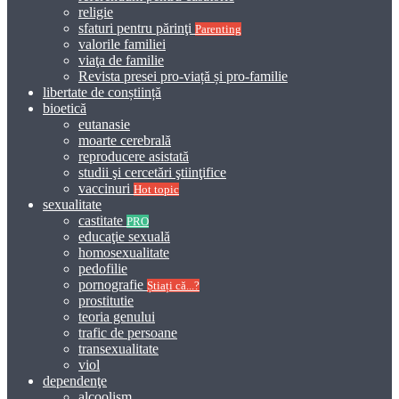
religie
sfaturi pentru părinţi
Parenting
valorile familiei
viaţa de familie
Revista presei pro-viață și pro-familie
libertate de conștiință
bioetică
eutanasie
moarte cerebrală
reproducere asistată
studii şi cercetări ştiinţifice
vaccinuri
Hot topic
sexualitate
castitate
PRO
educaţie sexuală
homosexualitate
pedofilie
pornografie
Știați că...?
prostitutie
teoria genului
trafic de persoane
transexualitate
viol
dependenţe
alcoolism