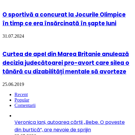
O sportivă a concurat la Jocurile Olimpice
în timp ce era însărcinată în șapte luni
31.07.2024
Curtea de apel din Marea Britanie anulează
decizia judecătoarei pro-avort care silea o
tânără cu dizabilități mentale să avorteze
25.06.2019
Recent
Popular
Comentarii
Veronica Iani, autoarea cărții „Bebe. O poveste
din burtică”, are nevoie de sprijin