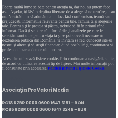
Foarte multă lume se bate pentru atenţia ta, dar noi nu putem face
asta. Aşadar, îţi lăsăm deplina libertate de a alege să ne urmăreşti sau
nu. Ne străduim să adunăm la un loc, fără conformism, teamă sau
prejudecăţi, informaţiile relevante pentru tine, familia ta şi alegerile
tale. Pentru a ţi le proteja şi păstra, trebuie să fii în primul rând
informat. Dacă ţi se pare că informările şi analizele pe care le
selectăm sunt utile pentru viaţa ta şi se pot dovedi necesare în
dezbaterea publică din România, te invităm să faci cunoscut site-ul
nostru şi altora şi să susţii financiar, după posibilităţi, continuarea şi
profesionalizarea demersului nostru.
Acest site utilizează fișiere cookie. Prin continuarea navigării, sunteți
de acord cu utilizarea acestui tip de fișiere. Mai multe informații pot
fi consultate prin accesarea
Politicii privind Fișierele Cookie
DONEAZĂ!
Asociaţia ProValori Media
RO18 RZBR 0000 0600 1647 3191 – RON
RO85 RZBR 0000 0600 1647 3246 – EUR