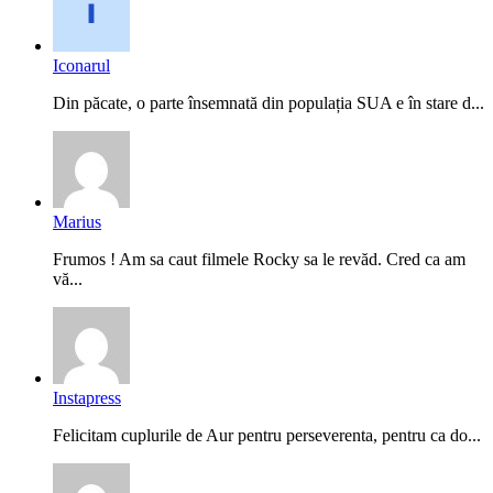
Iconarul
Din păcate, o parte însemnată din populația SUA e în stare d...
Marius
Frumos ! Am sa caut filmele Rocky sa le revăd. Cred ca am
vă...
Instapress
Felicitam cuplurile de Aur pentru perseverenta, pentru ca do...