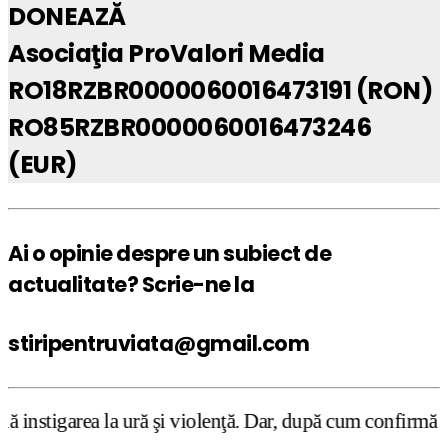
DONEAZĂ
Asociaţia ProValori Media
RO18RZBR0000060016473191 (RON)
RO85RZBR0000060016473246
(EUR)
Ai o opinie despre un subiect de
actualitate? Scrie-ne la
stiripentruviata@gmail.com
 ură şi violenţă. Dar, după cum confirmă şi CEDO în cazul