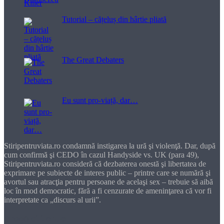
Tutorial – cățeluș din hârtie pliată
The Great Debaters
Eu sunt pro-viață, dar…
Stiripentruviata.ro condamnă instigarea la ură şi violenţă. Dar, după
cum confirmă şi CEDO în cazul Handyside vs. UK (para 49),
Stiripentruviata.ro consideră că dezbaterea onestă şi libertatea de
exprimare pe subiecte de interes public – printre care se numără şi
avortul sau atracţia pentru persoane de acelaşi sex – trebuie să aibă
loc în mod democratic, fără a fi cenzurate de ameninţarea că vor fi
interpretate ca „discurs al urii”.
Dragă cititorule