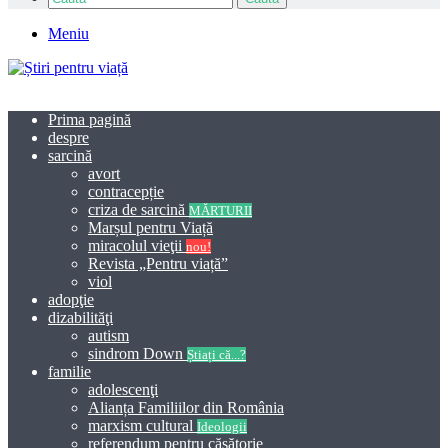
Meniu
Prima pagină
despre
sarcină
avort
contracepție
criza de sarcină
MĂRTURII
Marșul pentru Viață
miracolul vieţii
nou!
Revista „Pentru viață”
viol
adopţie
dizabilităţi
autism
sindrom Down
Știați că...?
familie
adolescenţi
Alianța Familiilor din România
marxism cultural
Ideologii
referendum pentru căsătorie