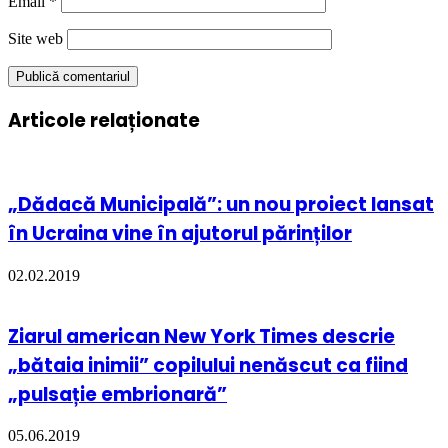
Email
*
Site web
Articole relaționate
„Dădacă Municipală”: un nou proiect lansat
în Ucraina vine în ajutorul părinților
02.02.2019
Ziarul american New York Times descrie
„bătaia inimii” copilului nenăscut ca fiind
„pulsație embrionară”
05.06.2019