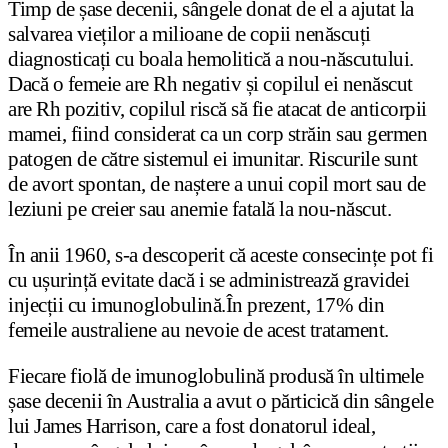
Timp de șase decenii, sângele donat de el a ajutat la
salvarea vieților a milioane de copii nenăscuți
diagnosticați cu boala hemolitică a nou-născutului.
Dacă o femeie are Rh negativ și copilul ei nenăscut
are Rh pozitiv, copilul riscă să fie atacat de anticorpii
mamei, fiind considerat ca un corp străin sau germen
patogen de către sistemul ei imunitar. Riscurile sunt
de avort spontan, de naștere a unui copil mort sau de
leziuni pe creier sau anemie fatală la nou-născut.
În anii 1960, s-a descoperit că aceste consecințe pot fi
cu ușurință evitate dacă i se administrează gravidei
injecții cu imunoglobulină.În prezent, 17% din
femeile australiene au nevoie de acest tratament.
Fiecare fiolă de imunoglobulină produsă în ultimele
șase decenii în Australia a avut o părticică din sângele
lui James Harrison, care a fost donatorul ideal,