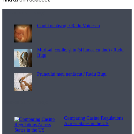
Poezii pentru viață
Copiii nenăscuți / Radu Voinescu
Murit-ai, copile, și tu (și lumea cu tine) / Radu
Buțu
Pruncului meu nenăscut / Radu Buțu
Melodii pentru viață
Comparing Casino Regulations
Across States in the US