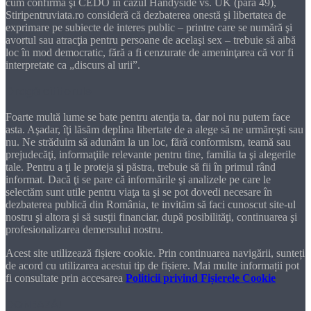
cum confirmă şi CEDO în cazul Handyside vs. UK (para 49),
Stiripentruviata.ro consideră că dezbaterea onestă şi libertatea de
exprimare pe subiecte de interes public – printre care se numără şi
avortul sau atracţia pentru persoane de acelaşi sex – trebuie să aibă
loc în mod democratic, fără a fi cenzurate de ameninţarea că vor fi
interpretate ca „discurs al urii”.
Dragă cititorule
Foarte multă lume se bate pentru atenţia ta, dar noi nu putem face
asta. Aşadar, îţi lăsăm deplina libertate de a alege să ne urmăreşti sau
nu. Ne străduim să adunăm la un loc, fără conformism, teamă sau
prejudecăţi, informaţiile relevante pentru tine, familia ta şi alegerile
tale. Pentru a ţi le proteja şi păstra, trebuie să fii în primul rând
informat. Dacă ţi se pare că informările şi analizele pe care le
selectăm sunt utile pentru viaţa ta şi se pot dovedi necesare în
dezbaterea publică din România, te invităm să faci cunoscut site-ul
nostru şi altora şi să susţii financiar, după posibilităţi, continuarea şi
profesionalizarea demersului nostru.
Acest site utilizează fișiere cookie. Prin continuarea navigării, sunteți
de acord cu utilizarea acestui tip de fișiere. Mai multe informații pot
fi consultate prin accesarea
Politicii privind Fișierele Cookie
DONEAZĂ!