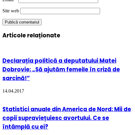
Site web
Articole relaționate
Declarația politică a deputatului Matei
Dobrovie: „Să ajutăm femeile în criză de
sarcină!”
14.04.2017
Statistici anuale din America de Nord: Mii de
copii supraviețuiesc avortului. Ce se
întâmplă cu ei?