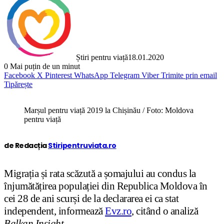
Știri pentru viață
18.01.2020
0
Mai puțin de un minut
Facebook
X
Pinterest
WhatsApp
Telegram
Viber
Trimite prin email
Tipărește
Marșul pentru viață 2019 la Chișinău / Foto: Moldova
pentru viață
de Redacția
Stiripentruviata.ro
Migrația și rata scăzută a șomajului au condus la
înjumătățirea populației din Republica Moldova în
cei 28 de ani scurși de la declararea ei ca stat
independent, informează
Evz.ro
, citând o analiză
Balkan Insight
.