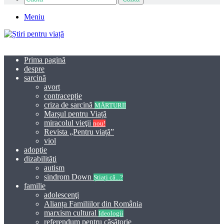
Meniu
Prima pagină
despre
sarcină
avort
contracepție
criza de sarcină
MĂRTURII
Marșul pentru Viață
miracolul vieţii
nou!
Revista „Pentru viață”
viol
adopţie
dizabilităţi
autism
sindrom Down
Știați că...?
familie
adolescenţi
Alianța Familiilor din România
marxism cultural
Ideologii
referendum pentru căsătorie