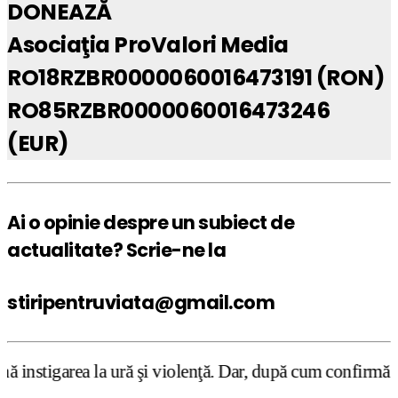
DONEAZĂ
Asociaţia ProValori Media
RO18RZBR0000060016473191 (RON)
RO85RZBR0000060016473246
(EUR)
Ai o opinie despre un subiect de
actualitate? Scrie-ne la
stiripentruviata@gmail.com
 ură şi violenţă. Dar, după cum confirmă şi CEDO în cazul