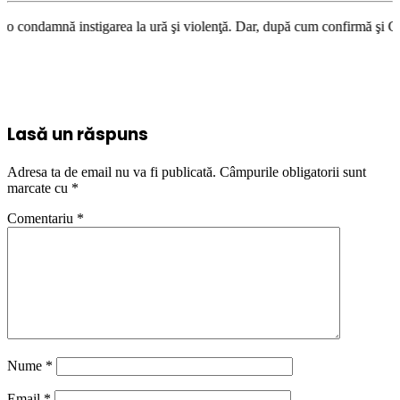
nstigarea la ură şi violenţă. Dar, după cum confirmă şi CEDO în cazul Ha
Lasă un răspuns
Adresa ta de email nu va fi publicată.
Câmpurile obligatorii sunt
marcate cu
*
Comentariu
*
Nume
*
Email
*