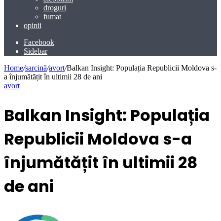
droguri
fumat
opinii
Facebook
Sidebar
Home
/
sarcină
/
avort
/
Balkan Insight: Populația Republicii Moldova s-
a înjumătățit în ultimii 28 de ani
avort
Balkan Insight: Populația
Republicii Moldova s-a
înjumătățit în ultimii 28
de ani