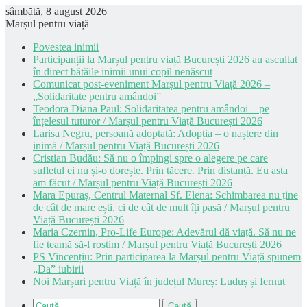
sâmbătă, 8 august 2026
Marșul pentru viață
Povestea inimii
Participanții la Marșul pentru viață București 2026 au ascultat
în direct bătăile inimii unui copil nenăscut
Comunicat post-eveniment Marșul pentru Viață 2026 –
„Solidaritate pentru amândoi”
Teodora Diana Paul: Solidaritatea pentru amândoi – pe
înțelesul tuturor / Marșul pentru Viață București 2026
Larisa Negru, persoană adoptată: Adopția – o naștere din
inimă / Marșul pentru Viață București 2026
Cristian Budău: Să nu o împingi spre o alegere pe care
sufletul ei nu și-o dorește. Prin tăcere. Prin distanță. Eu asta
am făcut / Marșul pentru Viață București 2026
Mara Epuraș, Centrul Maternal Sf. Elena: Schimbarea nu ține
de cât de mare ești, ci de cât de mult îți pasă / Marșul pentru
Viață București 2026
Maria Czernin, Pro-Life Europe: Adevărul dă viață. Să nu ne
fie teamă să-l rostim / Marșul pentru Viață București 2026
PS Vincențiu: Prin participarea la Marșul pentru Viață spunem
„Da” iubirii
Noi Marșuri pentru Viață în județul Mureș: Luduș și Iernut
Caută