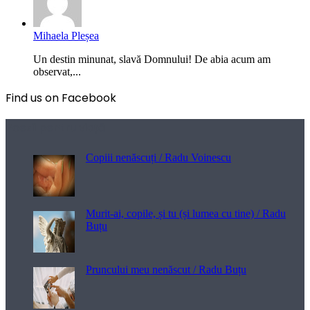
Mihaela Pleșea
Un destin minunat, slavă Domnului! De abia acum am
observat,...
Find us on Facebook
Poezii pentru viață
Copiii nenăscuți / Radu Voinescu
Murit-ai, copile, și tu (și lumea cu tine) / Radu
Buțu
Pruncului meu nenăscut / Radu Buțu