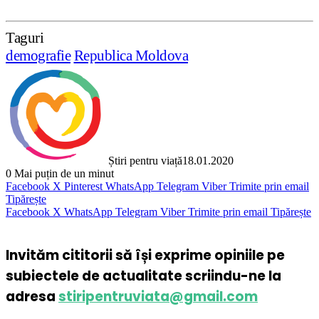
Taguri
demografie
Republica Moldova
Știri pentru viață
18.01.2020
0
Mai puțin de un minut
Facebook
X
Pinterest
WhatsApp
Telegram
Viber
Trimite prin email
Tipărește
Facebook
X
WhatsApp
Telegram
Viber
Trimite prin email
Tipărește
Invităm cititorii să își exprime opiniile pe
subiectele de actualitate scriindu-ne la
adresa
stiripentruviata@gmail.com