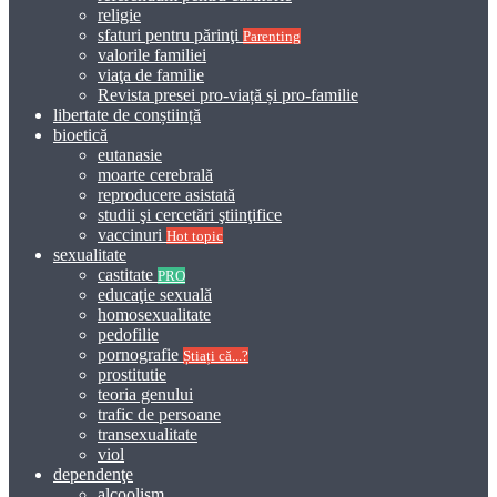
religie
sfaturi pentru părinţi
Parenting
valorile familiei
viaţa de familie
Revista presei pro-viață și pro-familie
libertate de conștiință
bioetică
eutanasie
moarte cerebrală
reproducere asistată
studii şi cercetări ştiinţifice
vaccinuri
Hot topic
sexualitate
castitate
PRO
educaţie sexuală
homosexualitate
pedofilie
pornografie
Știați că...?
prostitutie
teoria genului
trafic de persoane
transexualitate
viol
dependenţe
alcoolism