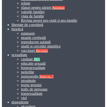
religie
sfaturi pentru părinţi
Parenting
valorile familiei
viaţa de familie
Revista presei pro-viață și pro-familie
libertate de conștiință
bioetică
eutanasie
moarte cerebrală
reproducere asistată
studii şi cercetări ştiinţifice
vaccinuri
Hot topic
sexualitate
castitate
PRO
educaţie sexuală
homosexualitate
pedofilie
pornografie
Știați că...?
prostitutie
teoria genului
trafic de persoane
transexualitate
viol
dependenţe
alcoolism