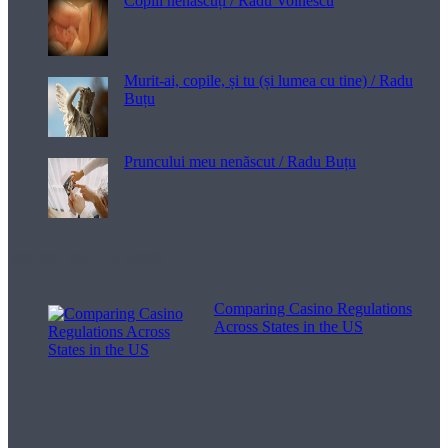
Copiii nenăscuți / Radu Voinescu
Murit-ai, copile, și tu (și lumea cu tine) / Radu
Buțu
Pruncului meu nenăscut / Radu Buțu
Melodii pentru viață
Comparing Casino Regulations
Across States in the US