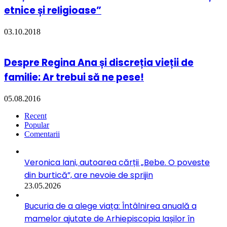
etnice și religioase”
03.10.2018
Despre Regina Ana și discreția vieții de
familie: Ar trebui să ne pese!
05.08.2016
Recent
Popular
Comentarii
Veronica Iani, autoarea cărții „Bebe. O poveste
din burtică”, are nevoie de sprijin
23.05.2026
Bucuria de a alege viața: Întâlnirea anuală a
mamelor ajutate de Arhiepiscopia Iașilor în