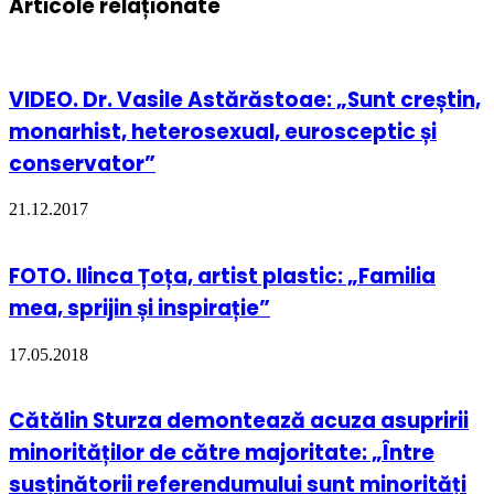
Articole relaționate
VIDEO. Dr. Vasile Astărăstoae: „Sunt creștin,
monarhist, heterosexual, eurosceptic și
conservator”
21.12.2017
FOTO. Ilinca Țoța, artist plastic: „Familia
mea, sprijin și inspirație”
17.05.2018
Cătălin Sturza demontează acuza asupririi
minorităților de către majoritate: „Între
susținătorii referendumului sunt minorități