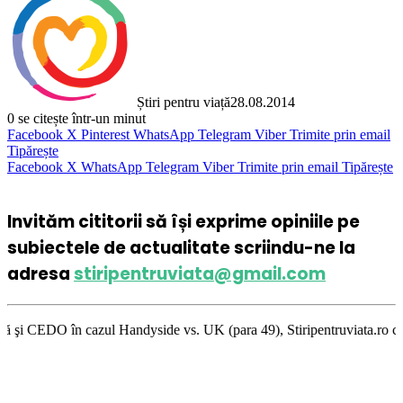
Știri pentru viață
28.08.2014
0
se citește într-un minut
Facebook
X
Pinterest
WhatsApp
Telegram
Viber
Trimite prin email
Tipărește
Facebook
X
WhatsApp
Telegram
Viber
Trimite prin email
Tipărește
Invităm cititorii să își exprime opiniile pe
subiectele de actualitate scriindu-ne la
adresa
stiripentruviata@gmail.com
 cazul Handyside vs. UK (para 49), Stiripentruviata.ro consideră că dezb