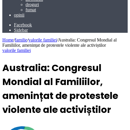
droguri
fumat
opinii
Facebook
Sidebar
Home
/
familie
/
valorile familiei
/
Australia: Congresul Mondial al
Familiilor, amenințat de protestele violente ale activiștilor
valorile familiei
Australia: Congresul
Mondial al Familiilor,
amenințat de protestele
violente ale activiștilor