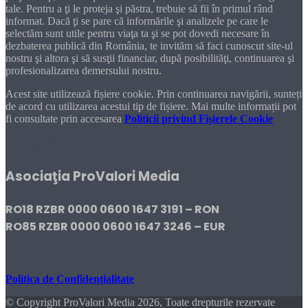
tale. Pentru a ţi le proteja şi păstra, trebuie să fii în primul rând
informat. Dacă ţi se pare că informările şi analizele pe care le
selectăm sunt utile pentru viaţa ta şi se pot dovedi necesare în
dezbaterea publică din România, te invităm să faci cunoscut site-ul
nostru şi altora şi să susţii financiar, după posibilităţi, continuarea şi
profesionalizarea demersului nostru.
Acest site utilizează fișiere cookie. Prin continuarea navigării, sunteți
de acord cu utilizarea acestui tip de fișiere. Mai multe informații pot
fi consultate prin accesarea
Politicii privind Fișierele Cookie
DONEAZĂ!
Asociaţia ProValori Media
RO18 RZBR 0000 0600 1647 3191 – RON
RO85 RZBR 0000 0600 1647 3246 – EUR
Politica de Confidențialitate
© Copyright ProValori Media 2026, Toate drepturile rezervate