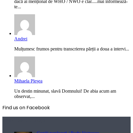
dacă ai menționat de WHO / NWO e clar.....mai informează-
te...
Andrei
Mulțumesc frumos pentru transcrierea părții a doua a intervi...
Mihaela Pleșea
Un destin minunat, slavă Domnului! De abia acum am
observat,...
Find us on Facebook
Poezii pentru viață