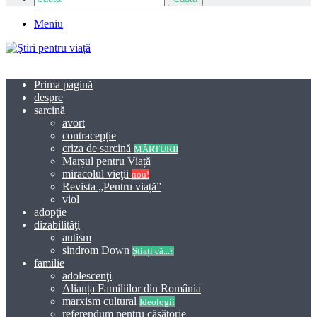
Meniu
Prima pagină
despre
sarcină
avort
contracepție
criza de sarcină
MĂRTURII
Marșul pentru Viață
miracolul vieţii
nou!
Revista „Pentru viață”
viol
adopţie
dizabilităţi
autism
sindrom Down
Știați că...?
familie
adolescenţi
Alianța Familiilor din România
marxism cultural
Ideologii
referendum pentru căsătorie