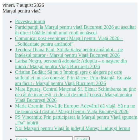
vineri, 7 august 2026
Marșul pentru viață
Povestea inimii
Participanții la Marșul pentru viață București 2026 au ascultat
în direct bătăile inimii unui copil nenăscut
Comunicat post-eveniment Marșul pentru Viață 2026 –
„Solidaritate pentru amândoi”
Teodora Diana Paul: Solidaritatea pentru amândoi – pe
înțelesul tuturor / Marșul pentru Viață București 2026
Larisa Negru, persoană adoptată: Adopția – o naștere din
inimă / Marșul pentru Viață București 2026
Cristian Budău: Să nu o împingi spre o alegere pe care
sufletul ei nu și-o dorește. Prin tăcere. Prin distanță. Eu asta
am făcut / Marșul pentru Viață București 2026
Mara Epuraș, Centrul Maternal Sf. Elena: Schimbarea nu ține
de cât de mare ești, ci de cât de mult îți pasă / Marșul pentru
Viață București 2026
Maria Czernin, Pro-Life Europe: Adevărul dă viață. Să nu ne
fie teamă să-l rostim / Marșul pentru Viață București 2026
PS Vincențiu: Prin participarea la Marșul pentru Viață spunem
„Da” iubirii
Noi Marșuri pentru Viață în județul Mureș: Luduș și Iernut
Caută