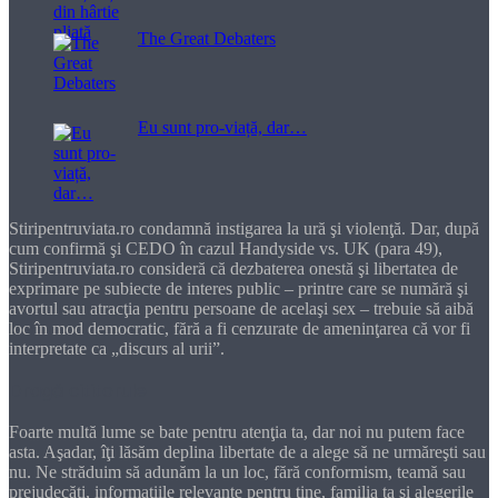
The Great Debaters
Eu sunt pro-viață, dar…
Stiripentruviata.ro condamnă instigarea la ură şi violenţă. Dar, după
cum confirmă şi CEDO în cazul Handyside vs. UK (para 49),
Stiripentruviata.ro consideră că dezbaterea onestă şi libertatea de
exprimare pe subiecte de interes public – printre care se numără şi
avortul sau atracţia pentru persoane de acelaşi sex – trebuie să aibă
loc în mod democratic, fără a fi cenzurate de ameninţarea că vor fi
interpretate ca „discurs al urii”.
Dragă cititorule
Foarte multă lume se bate pentru atenţia ta, dar noi nu putem face
asta. Aşadar, îţi lăsăm deplina libertate de a alege să ne urmăreşti sau
nu. Ne străduim să adunăm la un loc, fără conformism, teamă sau
prejudecăţi, informaţiile relevante pentru tine, familia ta şi alegerile