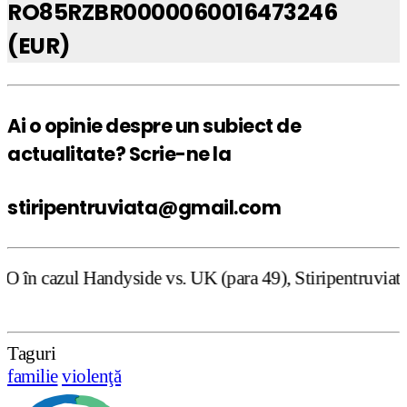
RO85RZBR0000060016473246
(EUR)
Ai o opinie despre un subiect de
actualitate? Scrie-ne la
stiripentruviata@gmail.com
dyside vs. UK (para 49), Stiripentruviata.ro consideră că
Taguri
familie
violenţă