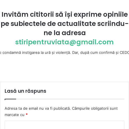
Invităm cititorii să își exprime opiniile
pe subiectele de actualitate scriindu-
ne la
adresa
stiripentruviata@gmail.com
 instigarea la ură şi violenţă. Dar, după cum confirmă şi CEDO în cazul H
Lasă un răspuns
Adresa ta de email nu va fi publicată.
Câmpurile obligatorii sunt
marcate cu
*
C