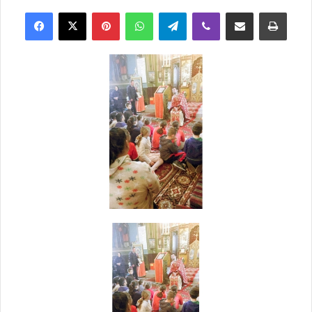
Facebook
X
Pinterest
WhatsApp
Telegram
Viber
Trimite prin email
Tipărește