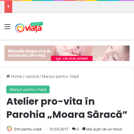
Meniu
Home
/
sarcină
/
Marşul pentru Viaţă
Marşul pentru Viaţă
Atelier pro-vita în
Parohia „Moara Săracă”
Știri pentru viață
31.03.2017
0
Mai puțin de un minut