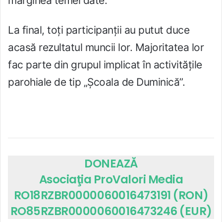
marginea temei date.
La final, toți participanții au putut duce
acasă rezultatul muncii lor. Majoritatea lor
fac parte din grupul implicat în activitățile
parohiale de tip „Școala de Duminică”.
DONEAZĂ
Asociaţia ProValori Media
RO18RZBR0000060016473191 (RON)
RO85RZBR0000060016473246 (EUR)