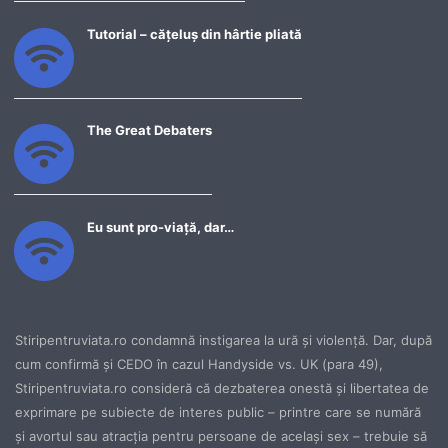
Tutorial – cățeluș din hârtie pliată
The Great Debaters
Eu sunt pro-viață, dar…
Stiripentruviata.ro condamnă instigarea la ură şi violenţă. Dar, după
cum confirmă şi CEDO în cazul Handyside vs. UK (para 49),
Stiripentruviata.ro consideră că dezbaterea onestă şi libertatea de
exprimare pe subiecte de interes public – printre care se numără
şi avortul sau atracţia pentru persoane de acelaşi sex – trebuie să