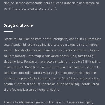
aibă loc în mod democratic, fără a fi cenzurate de ameninţarea că
vor fi interpretate ca „discurs al urii”.
Dragă cititorule
Foarte multă lume se bate pentru atenţia ta, dar noi nu putem face
asta. Aşadar, îţi lăsăm deplina libertate de a alege să ne urmăreşti
sau nu. Ne străduim să adunăm la un loc, fără conformism, teamă
sau prejudecăţi, informaţiile relevante pentru tine, familia ta şi
alegerile tale. Pentru a ţi le proteja şi păstra, trebuie să fii în primul
rând informat. Dacă ţi se pare că informările şi analizele pe care le
selectăm sunt utile pentru viaţa ta şi se pot dovedi necesare în
dezbaterea publică din România, te invităm să faci cunoscut site-ul
nostru şi altora şi să susţii financiar, după posibilităţi, continuarea
şi profesionalizarea demersului nostru.
Acest site utilizează fișiere cookie. Prin continuarea navigării,