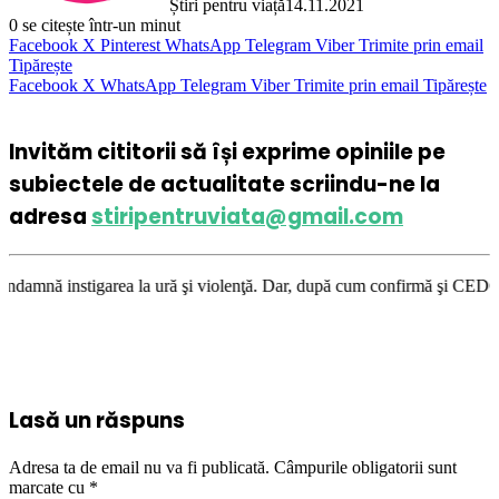
Știri pentru viață
14.11.2021
0
se citește într-un minut
Facebook
X
Pinterest
WhatsApp
Telegram
Viber
Trimite prin email
Tipărește
Facebook
X
WhatsApp
Telegram
Viber
Trimite prin email
Tipărește
Invităm cititorii să își exprime opiniile pe
subiectele de actualitate scriindu-ne la
adresa
stiripentruviata@gmail.com
area la ură şi violenţă. Dar, după cum confirmă şi CEDO în cazul Handysi
Lasă un răspuns
Adresa ta de email nu va fi publicată.
Câmpurile obligatorii sunt
marcate cu
*