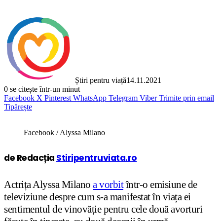
Știri pentru viață
14.11.2021
0
se citește într-un minut
Facebook
X
Pinterest
WhatsApp
Telegram
Viber
Trimite prin email
Tipărește
Facebook / Alyssa Milano
de Redacția
Stiripentruviata.ro
Actrița Alyssa Milano
a vorbit
într-o emisiune de
televiziune despre cum s-a manifestat în viața ei
sentimentul de vinovăție pentru cele două avorturi