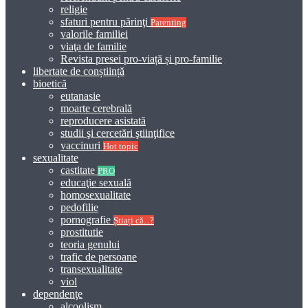
religie
sfaturi pentru părinţi
Parenting
valorile familiei
viaţa de familie
Revista presei pro-viață și pro-familie
libertate de conștiință
bioetică
eutanasie
moarte cerebrală
reproducere asistată
studii şi cercetări ştiinţifice
vaccinuri
Hot topic
sexualitate
castitate
PRO
educaţie sexuală
homosexualitate
pedofilie
pornografie
Știați că...?
prostitutie
teoria genului
trafic de persoane
transexualitate
viol
dependenţe
alcoolism