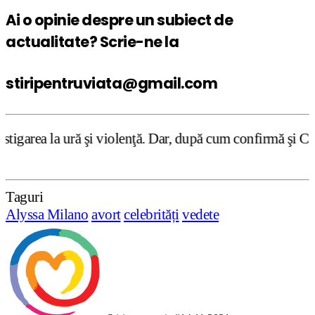
Ai o opinie despre un subiect de
actualitate? Scrie-ne la
stiripentruviata@gmail.com
 şi violenţă. Dar, după cum confirmă şi CEDO în cazul Han
Taguri
Alyssa Milano
avort
celebrități
vedete