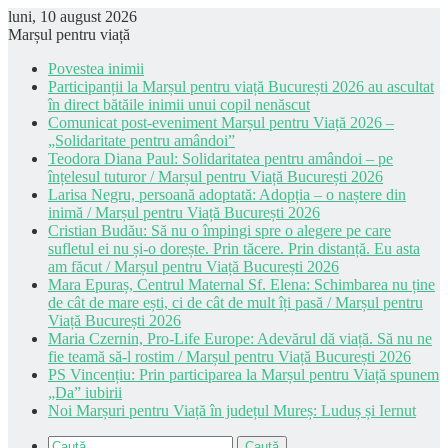
luni, 10 august 2026
Marșul pentru viață
Povestea inimii
Participanții la Marșul pentru viață București 2026 au ascultat
în direct bătăile inimii unui copil nenăscut
Comunicat post-eveniment Marșul pentru Viață 2026 –
„Solidaritate pentru amândoi”
Teodora Diana Paul: Solidaritatea pentru amândoi – pe
înțelesul tuturor / Marșul pentru Viață București 2026
Larisa Negru, persoană adoptată: Adopția – o naștere din
inimă / Marșul pentru Viață București 2026
Cristian Budău: Să nu o împingi spre o alegere pe care
sufletul ei nu și-o dorește. Prin tăcere. Prin distanță. Eu asta
am făcut / Marșul pentru Viață București 2026
Mara Epuraș, Centrul Maternal Sf. Elena: Schimbarea nu ține
de cât de mare ești, ci de cât de mult îți pasă / Marșul pentru
Viață București 2026
Maria Czernin, Pro-Life Europe: Adevărul dă viață. Să nu ne
fie teamă să-l rostim / Marșul pentru Viață București 2026
PS Vincențiu: Prin participarea la Marșul pentru Viață spunem
„Da” iubirii
Noi Marșuri pentru Viață în județul Mureș: Luduș și Iernut
Caută