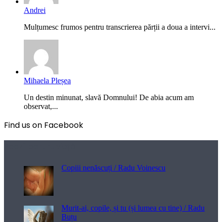
Andrei
Mulțumesc frumos pentru transcrierea părții a doua a intervi...
Mihaela Pleșea
Un destin minunat, slavă Domnului! De abia acum am
observat,...
Find us on Facebook
Poezii pentru viață
Copiii nenăscuți / Radu Voinescu
Murit-ai, copile, și tu (și lumea cu tine) / Radu
Buțu