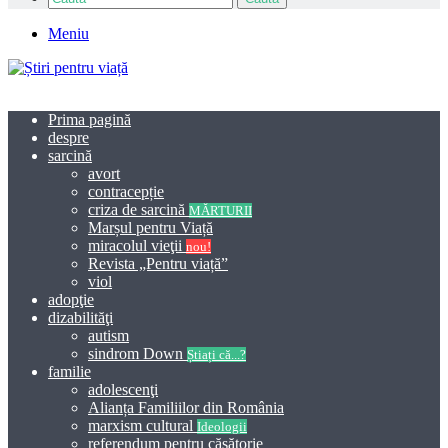
Meniu
Prima pagină
despre
sarcină
avort
contracepție
criza de sarcină
MĂRTURII
Marșul pentru Viață
miracolul vieţii
nou!
Revista „Pentru viață”
viol
adopţie
dizabilităţi
autism
sindrom Down
Știați că...?
familie
adolescenţi
Alianța Familiilor din România
marxism cultural
Ideologii
referendum pentru căsătorie