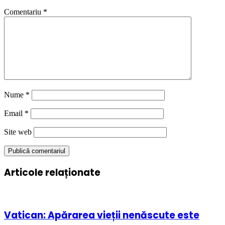
Comentariu
*
Nume
*
Email
*
Site web
Articole relaționate
Vatican: Apărarea vieții nenăscute este