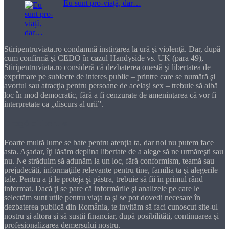
Eu sunt pro-viață, dar…
Stiripentruviata.ro condamnă instigarea la ură şi violenţă. Dar, după
cum confirmă şi CEDO în cazul Handyside vs. UK (para 49),
Stiripentruviata.ro consideră că dezbaterea onestă şi libertatea de
exprimare pe subiecte de interes public – printre care se numără şi
avortul sau atracţia pentru persoane de acelaşi sex – trebuie să aibă
loc în mod democratic, fără a fi cenzurate de ameninţarea că vor fi
interpretate ca „discurs al urii”.
Dragă cititorule
Foarte multă lume se bate pentru atenţia ta, dar noi nu putem face
asta. Aşadar, îţi lăsăm deplina libertate de a alege să ne urmăreşti sau
nu. Ne străduim să adunăm la un loc, fără conformism, teamă sau
prejudecăţi, informaţiile relevante pentru tine, familia ta şi alegerile
tale. Pentru a ţi le proteja şi păstra, trebuie să fii în primul rând
informat. Dacă ţi se pare că informările şi analizele pe care le
selectăm sunt utile pentru viaţa ta şi se pot dovedi necesare în
dezbaterea publică din România, te invităm să faci cunoscut site-ul
nostru şi altora şi să susţii financiar, după posibilităţi, continuarea şi
profesionalizarea demersului nostru.