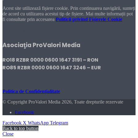
Acest site utilizează fișiere cookie. Prin continuarea navigării, sunteți
de acord cu utilizarea acestui tip de fișiere. Mai multe informații pot
fi consultate prin accesarea
Politicii privind Fișierele Cookie
DONEAZĂ!
Asociaţia ProValori Media
RO18 RZBR 0000 0600 1647 3191 – RON
RO85 RZBR 0000 0600 1647 3246 – EUR
Politica de Confidențialitate
© Copyright ProValori Media 2026, Toate drepturile rezervate
Facebook
Facebook
X
WhatsApp
Telegram
Back to top button
Close