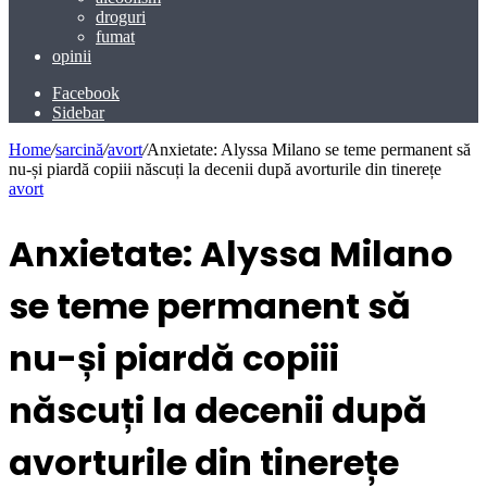
droguri
fumat
opinii
Facebook
Sidebar
Home
/
sarcină
/
avort
/
Anxietate: Alyssa Milano se teme permanent să
nu-și piardă copiii născuți la decenii după avorturile din tinerețe
avort
Anxietate: Alyssa Milano
se teme permanent să
nu-și piardă copiii
născuți la decenii după
avorturile din tinerețe