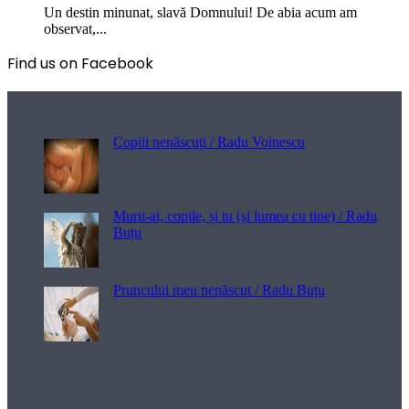
Un destin minunat, slavă Domnului! De abia acum am
observat,...
Find us on Facebook
Poezii pentru viață
Copiii nenăscuți / Radu Voinescu
Murit-ai, copile, și tu (și lumea cu tine) / Radu
Buțu
Pruncului meu nenăscut / Radu Buțu
Melodii pentru viață