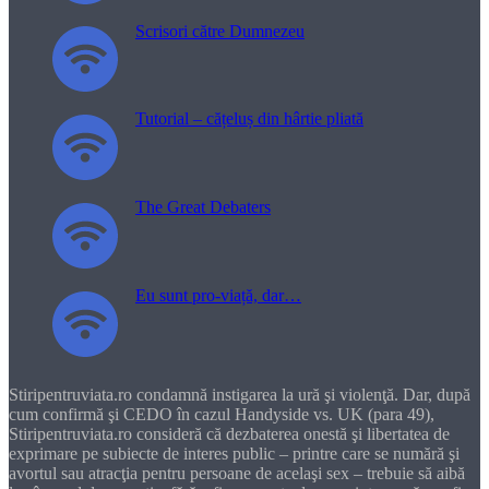
Scrisori către Dumnezeu
Tutorial – cățeluș din hârtie pliată
The Great Debaters
Eu sunt pro-viață, dar…
Stiripentruviata.ro condamnă instigarea la ură şi violenţă. Dar, după
cum confirmă şi CEDO în cazul Handyside vs. UK (para 49),
Stiripentruviata.ro consideră că dezbaterea onestă şi libertatea de
exprimare pe subiecte de interes public – printre care se numără şi
avortul sau atracţia pentru persoane de acelaşi sex – trebuie să aibă