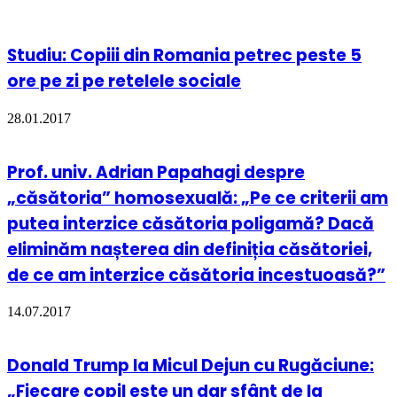
Studiu: Copiii din Romania petrec peste 5
ore pe zi pe retelele sociale
28.01.2017
Prof. univ. Adrian Papahagi despre
„căsătoria” homosexuală: „Pe ce criterii am
putea interzice căsătoria poligamă? Dacă
eliminăm nașterea din definiția căsătoriei,
de ce am interzice căsătoria incestuoasă?”
14.07.2017
Donald Trump la Micul Dejun cu Rugăciune:
„Fiecare copil este un dar sfânt de la