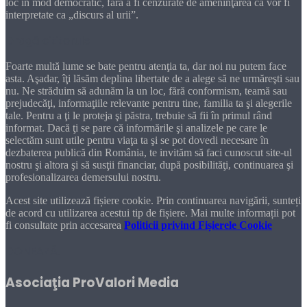
loc în mod democratic, fără a fi cenzurate de ameninţarea că vor fi
interpretate ca „discurs al urii”.
Dragă cititorule
Foarte multă lume se bate pentru atenţia ta, dar noi nu putem face
asta. Aşadar, îţi lăsăm deplina libertate de a alege să ne urmăreşti sau
nu. Ne străduim să adunăm la un loc, fără conformism, teamă sau
prejudecăţi, informaţiile relevante pentru tine, familia ta şi alegerile
tale. Pentru a ţi le proteja şi păstra, trebuie să fii în primul rând
informat. Dacă ţi se pare că informările şi analizele pe care le
selectăm sunt utile pentru viaţa ta şi se pot dovedi necesare în
dezbaterea publică din România, te invităm să faci cunoscut site-ul
nostru şi altora şi să susţii financiar, după posibilităţi, continuarea şi
profesionalizarea demersului nostru.
Acest site utilizează fișiere cookie. Prin continuarea navigării, sunteți
de acord cu utilizarea acestui tip de fișiere. Mai multe informații pot
fi consultate prin accesarea
Politicii privind Fișierele Cookie
DONEAZĂ!
Asociaţia ProValori Media