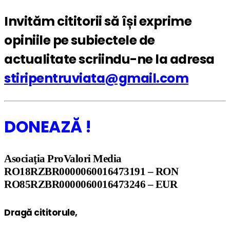
Invităm cititorii să își exprime
opiniile pe subiectele de
actualitate scriindu-ne la
adresa
stiripentruviata@gmail.com
DONEAZĂ !
Asociaţia ProValori Media
RO18RZBR0000060016473191 – RON
RO85RZBR0000060016473246 – EUR
Dragă cititorule,