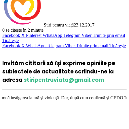
Știri pentru viață
23.12.2017
0
se citește în 2 minute
Facebook
X
Pinterest
WhatsApp
Telegram
Viber
Trimite prin email
Tipărește
Facebook
X
WhatsApp
Telegram
Viber
Trimite prin email
Tipărește
Invităm cititorii să își exprime opiniile pe
subiectele de actualitate scriindu-ne la
adresa
stiripentruviata@gmail.com
 ură şi violenţă. Dar, după cum confirmă şi CEDO în cazul Handyside vs. 