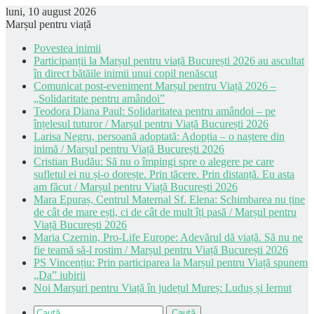
luni, 10 august 2026
Marșul pentru viață
Povestea inimii
Participanții la Marșul pentru viață București 2026 au ascultat
în direct bătăile inimii unui copil nenăscut
Comunicat post-eveniment Marșul pentru Viață 2026 –
„Solidaritate pentru amândoi”
Teodora Diana Paul: Solidaritatea pentru amândoi – pe
înțelesul tuturor / Marșul pentru Viață București 2026
Larisa Negru, persoană adoptată: Adopția – o naștere din
inimă / Marșul pentru Viață București 2026
Cristian Budău: Să nu o împingi spre o alegere pe care
sufletul ei nu și-o dorește. Prin tăcere. Prin distanță. Eu asta
am făcut / Marșul pentru Viață București 2026
Mara Epuraș, Centrul Maternal Sf. Elena: Schimbarea nu ține
de cât de mare ești, ci de cât de mult îți pasă / Marșul pentru
Viață București 2026
Maria Czernin, Pro-Life Europe: Adevărul dă viață. Să nu ne
fie teamă să-l rostim / Marșul pentru Viață București 2026
PS Vincențiu: Prin participarea la Marșul pentru Viață spunem
„Da” iubirii
Noi Marșuri pentru Viață în județul Mureș: Luduș și Iernut
Caută