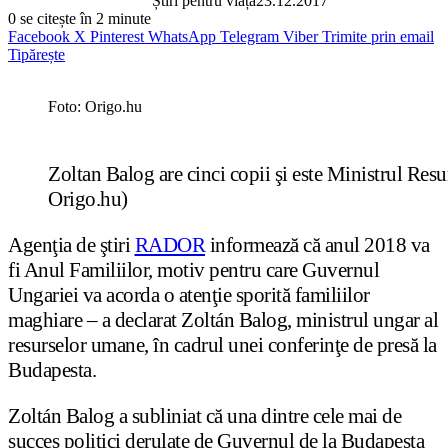
Știri pentru viață
23.12.2017
0
se citește în 2 minute
Facebook
X
Pinterest
WhatsApp
Telegram
Viber
Trimite prin email
Tipărește
Foto: Origo.hu
Zoltan Balog are cinci copii şi este Ministrul Re
Origo.hu)
Agenţia de ştiri
RADOR
informează că anul 2018 va
fi Anul Familiilor, motiv pentru care Guvernul
Ungariei va acorda o atenţie sporită familiilor
maghiare – a declarat Zoltán Balog, ministrul ungar al
resurselor umane, în cadrul unei conferinţe de presă la
Budapesta.
Zoltán Balog a subliniat că una dintre cele mai de
succes politici derulate de Guvernul de la Budapesta