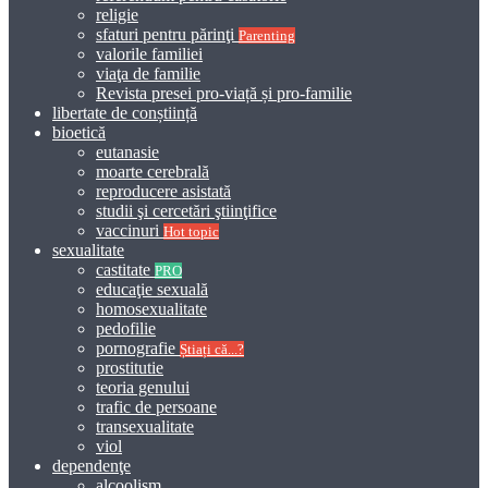
religie
sfaturi pentru părinţi
Parenting
valorile familiei
viaţa de familie
Revista presei pro-viață și pro-familie
libertate de conștiință
bioetică
eutanasie
moarte cerebrală
reproducere asistată
studii şi cercetări ştiinţifice
vaccinuri
Hot topic
sexualitate
castitate
PRO
educaţie sexuală
homosexualitate
pedofilie
pornografie
Știați că...?
prostitutie
teoria genului
trafic de persoane
transexualitate
viol
dependenţe
alcoolism