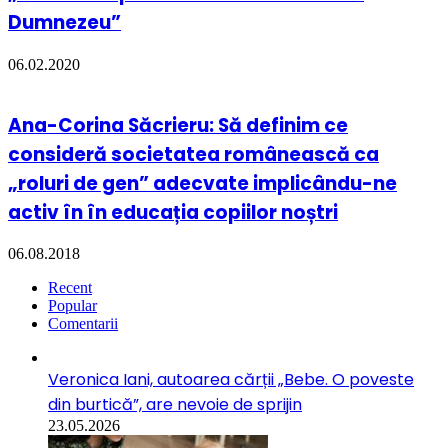
Dumnezeu”
06.02.2020
Ana-Corina Săcrieru: Să definim ce
consideră societatea românească ca
„roluri de gen” adecvate implicându-ne
activ în în educația copiilor noștri
06.08.2018
Recent
Popular
Comentarii
Veronica Iani, autoarea cărții „Bebe. O poveste
din burtică”, are nevoie de sprijin
23.05.2026