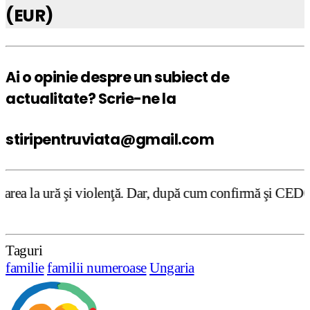
(EUR)
Ai o opinie despre un subiect de
actualitate? Scrie-ne la
stiripentruviata@gmail.com
lenţă. Dar, după cum confirmă şi CEDO în cazul Handyside 
Taguri
familie
familii numeroase
Ungaria