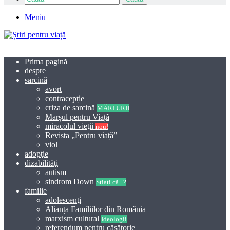
Meniu
Prima pagină
despre
sarcină
avort
contracepție
criza de sarcină
MĂRTURII
Marșul pentru Viață
miracolul vieţii
nou!
Revista „Pentru viață”
viol
adopţie
dizabilităţi
autism
sindrom Down
Știați că...?
familie
adolescenţi
Alianța Familiilor din România
marxism cultural
Ideologii
referendum pentru căsătorie