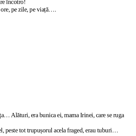
are încotro!
 ore, pe zile, pe viață….
ța… Alături, era bunica ei, mama Irinei, care se ruga
l, peste tot trupușorul acela fraged, erau tuburi…