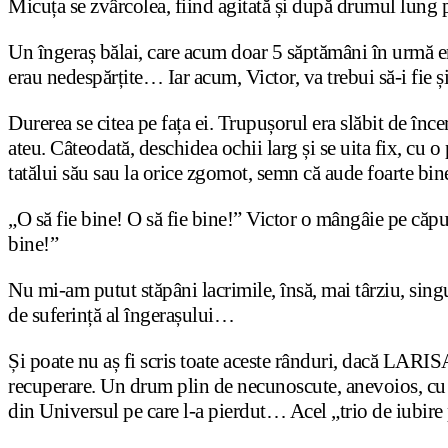
Micuța se zvârcolea, fiind agitată și după drumul lung
Un îngeraș bălai, care acum doar 5 săptămâni în urmă er
erau nedespărțite… Iar acum, Victor, va trebui să-i fie ș
Durerea se citea pe fața ei. Trupușorul era slăbit de înc
ateu. Câteodată, deschidea ochii larg și se uita fix, cu
tatălui său sau la orice zgomot, semn că aude foarte bin
„O să fie bine! O să fie bine!” Victor o mângâie pe căpuș
bine!”
Nu mi-am putut stăpâni lacrimile, însă, mai târziu, sing
de suferință al îngerașului…
Și poate nu aș fi scris toate aceste rânduri, dacă LAR
recuperare. Un drum plin de necunoscute, anevoios, cu mu
din Universul pe care l-a pierdut… Acel „trio de iubire 