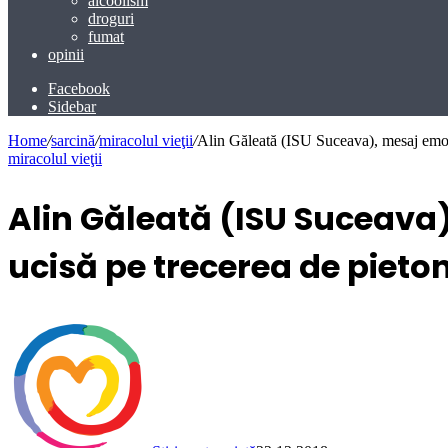
alcoolism
droguri
fumat
opinii
Facebook
Sidebar
Home
/
sarcină
/
miracolul vieţii
/
Alin Găleată (ISU Suceava), mesaj emoți
miracolul vieţii
Alin Găleată (ISU Suceava)
ucisă pe trecerea de pieton