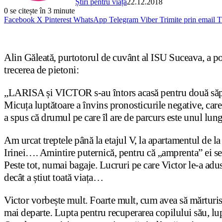
Știri pentru viață
22.12.2018
0
se citește în 3 minute
Facebook
X
Pinterest
WhatsApp
Telegram
Viber
Trimite prin email
T
Alin Găleată, purtotorul de cuvânt al ISU Suceava, a po
trecerea de pietoni:
„LARISA și VICTOR s-au întors acasă pentru două săptăm
Micuța luptătoare a învins pronosticurile negative, car
a spus că drumul pe care îl are de parcurs este unul lu
Am urcat treptele până la etajul V, la apartamentul de la
Irinei…. Amintire puternică, pentru că „amprenta” ei se
Peste tot, numai bagaje. Lucruri pe care Victor le-a adus
decât a știut toată viața…
Victor vorbește mult. Foarte mult, cum avea să mărturise
mai departe. Lupta pentru recuperarea copilului său, l