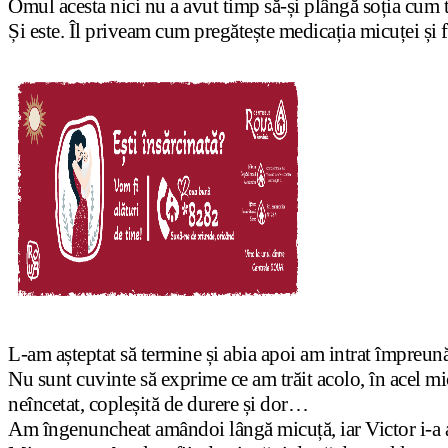
Omul acesta nici nu a avut timp să-și plângă soția cum 
Și este. Îl priveam cum pregătește medicația micuței și fi
L-am așteptat să termine și abia apoi am intrat împreun
Nu sunt cuvinte să exprime ce am trăit acolo, în acel mi
neîncetat, copleșită de durere și dor…
Am îngenuncheat amândoi lângă micuță, iar Victor i-a ad