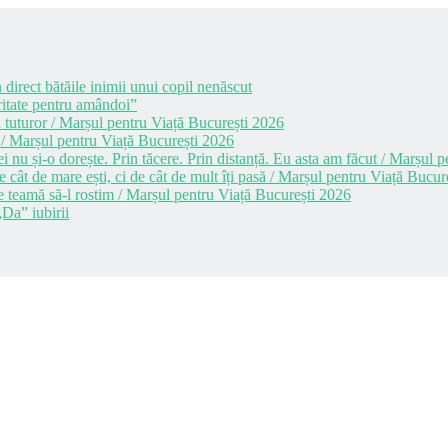
 direct bătăile inimii unui copil nenăscut
itate pentru amândoi”
 tuturor / Marșul pentru Viață București 2026
 / Marșul pentru Viață București 2026
i nu și-o dorește. Prin tăcere. Prin distanță. Eu asta am făcut / Marșul
cât de mare ești, ci de cât de mult îți pasă / Marșul pentru Viață Bucur
e teamă să-l rostim / Marșul pentru Viață București 2026
Da” iubirii