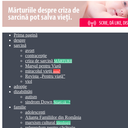
Prima pagină
despre
sarcină
avort
contracepție
criza de sarcină
MĂRTURII
Marșul pentru Viață
miracolul vieţii
nou!
Revista „Pentru viață”
viol
adopţie
dizabilităţi
autism
sindrom Down
Știați că...?
familie
adolescenţi
Alianța Familiilor din România
marxism cultural
Ideologii
referendum pentru căsătorie