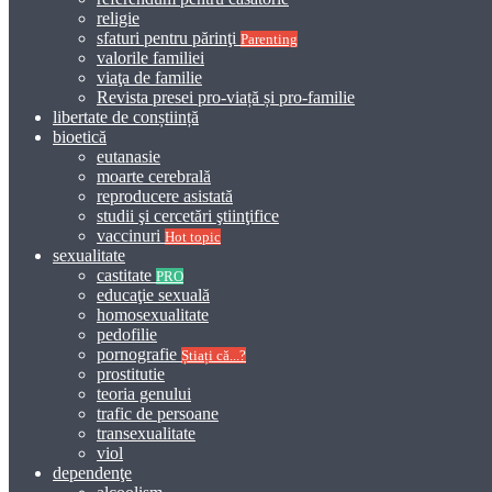
religie
sfaturi pentru părinţi
Parenting
valorile familiei
viaţa de familie
Revista presei pro-viață și pro-familie
libertate de conștiință
bioetică
eutanasie
moarte cerebrală
reproducere asistată
studii şi cercetări ştiinţifice
vaccinuri
Hot topic
sexualitate
castitate
PRO
educaţie sexuală
homosexualitate
pedofilie
pornografie
Știați că...?
prostitutie
teoria genului
trafic de persoane
transexualitate
viol
dependenţe