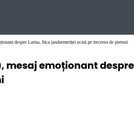
onant despre Larisa, fiica jandarmeriței ucisă pe trecerea de pietoni
, mesaj emoționant despre L
i