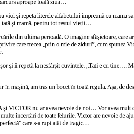
 parcurs aproape toată ziua…
a vioi și repeta literele alfabetului împreună cu mama s
i tată și mamă, pentru tot restul vieții…
ercările din ultima perioadă. O imagine sfâșietoare, care a
 o privire care trecea „prin o mie de ziduri”, cum spunea 
e.
or și îi repetă la nesfârșit cuvintele. „Tati e cu tine…. 
ur în mașină, am tras un bocet în toată regula. Așa, de de
ISA și VICTOR nu ar avea nevoie de noi… Vor avea mult d
lte încercări de toate felurile. Victor are nevoie de aju
perfectă” care s-a rupt atât de tragic…