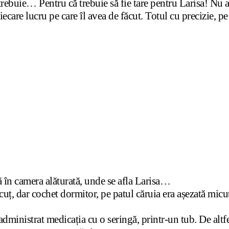
trebuie… Pentru că trebuie să fie tare pentru Larisa! Nu 
ecare lucru pe care îl avea de făcut. Totul cu precizie, pe
ă în camera alăturată, unde se afla Larisa…
cuț, dar cochet dormitor, pe patul căruia era așezată micu
ministrat medicația cu o seringă, printr-un tub. De altfe