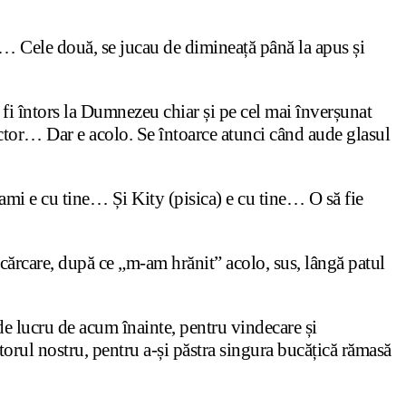
a… Cele două, se jucau de dimineață până la apus și
r fi întors la Dumnezeu chiar și pe cel mai înverșunat
Victor… Dar e acolo. Se întoarce atunci când aude glasul
Mami e cu tine… Și Kity (pisica) e cu tine… O să fie
scărcare, după ce „m-am hrănit” acolo, sus, lângă patul
e lucru de acum înainte, pentru vindecare și
torul nostru, pentru a-și păstra singura bucățică rămasă