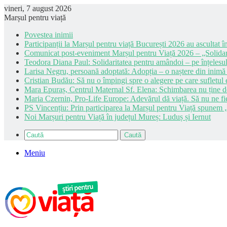
vineri, 7 august 2026
Marșul pentru viață
Povestea inimii
Participanții la Marșul pentru viață București 2026 au ascultat în
Comunicat post-eveniment Marșul pentru Viață 2026 – „Solidar
Teodora Diana Paul: Solidaritatea pentru amândoi – pe înțelesul
Larisa Negru, persoană adoptată: Adopția – o naștere din inimă
Cristian Budău: Să nu o împingi spre o alegere pe care sufletul e
Mara Epuraș, Centrul Maternal Sf. Elena: Schimbarea nu ține de 
Maria Czernin, Pro-Life Europe: Adevărul dă viață. Să nu ne fi
PS Vincențiu: Prin participarea la Marșul pentru Viață spunem „
Noi Marșuri pentru Viață în județul Mureș: Luduș și Iernut
Caută
Meniu