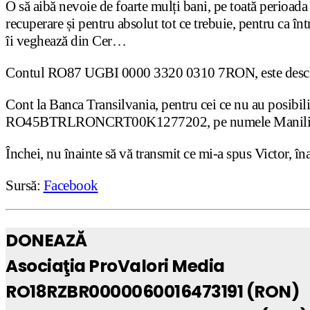
O să aibă nevoie de foarte mulți bani, pe toată perioada 
recuperare și pentru absolut tot ce trebuie, pentru ca într
îi veghează din Cer…
Contul RO87 UGBI 0000 3320 0310 7RON, este deschis
Cont la Banca Transilvania, pentru cei ce nu au posibili
RO45BTRLRONCRT00K1277202, pe numele Maniliuc 
Închei, nu înainte să vă transmit ce mi-a spus Victor, 
Sursă:
Facebook
DONEAZĂ
Asociaţia ProValori Media
RO18RZBR0000060016473191 (RON)