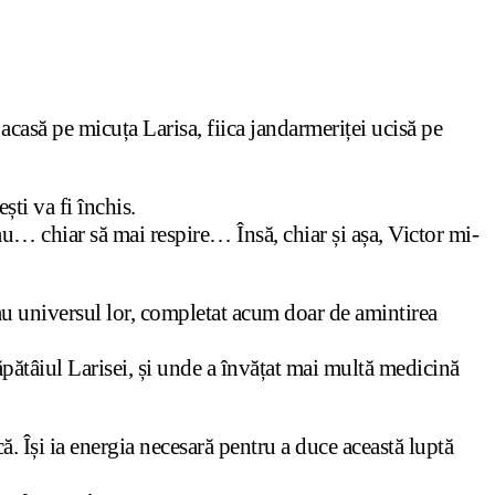
casă pe micuța Larisa, fiica jandarmeriței ucisă pe
ti va fi închis.
au… chiar să mai respire… Însă, chiar și așa, Victor mi-
veau universul lor, completat acum doar de amintirea
ăpătâiul Larisei, și unde a învățat mai multă medicină
ă. Își ia energia necesară pentru a duce această luptă