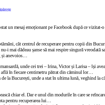
ipărește
stat un mesaj emoționant pe Facebook după ce vizitat-o a
âni, cât centrul de recuperare pentru copii din Bucureș
e nu-i mai dădeau șanse să mai respire singură vreodată s
ng și anevoios…
 mansardă, unde cei trei – Irina, Victor și Larisa – își a
 află în fiecare centimetru pătrat din căminul lor…
 de la București, unde a stat în ultima lună, veghind la c
ască chiar el. Dar e unul din modurile în care se reîncarc
upta pentru recuperarea lui…