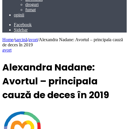
droguri
fumat
opinii
Facebook
Sidebar
Home
/
sarcină
/
avort
/
Alexandra Nadane: Avortul – principala cauză
de deces în 2019
avort
Alexandra Nadane:
Avortul – principala
cauză de deces în 2019