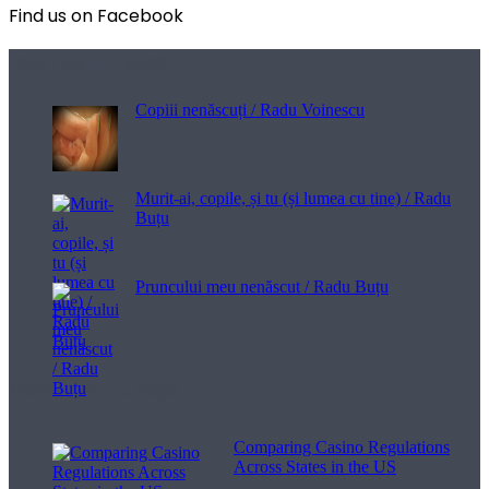
Find us on Facebook
Poezii pentru viață
Copiii nenăscuți / Radu Voinescu
Murit-ai, copile, și tu (și lumea cu tine) / Radu
Buțu
Pruncului meu nenăscut / Radu Buțu
Melodii pentru viață
Comparing Casino Regulations
Across States in the US