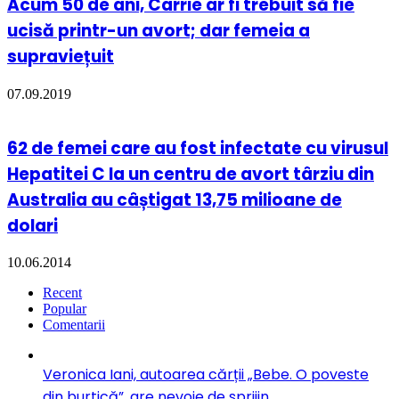
Acum 50 de ani, Carrie ar fi trebuit să fie
ucisă printr-un avort; dar femeia a
supraviețuit
07.09.2019
62 de femei care au fost infectate cu virusul
Hepatitei C la un centru de avort târziu din
Australia au câștigat 13,75 milioane de
dolari
10.06.2014
Recent
Popular
Comentarii
Veronica Iani, autoarea cărții „Bebe. O poveste
din burtică”, are nevoie de sprijin