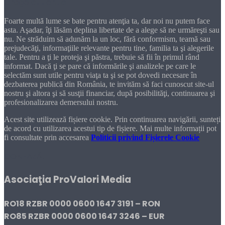
Dragă cititorule
Foarte multă lume se bate pentru atenţia ta, dar noi nu putem face
asta. Aşadar, îţi lăsăm deplina libertate de a alege să ne urmăreşti sau
nu. Ne străduim să adunăm la un loc, fără conformism, teamă sau
prejudecăţi, informaţiile relevante pentru tine, familia ta şi alegerile
tale. Pentru a ţi le proteja şi păstra, trebuie să fii în primul rând
informat. Dacă ţi se pare că informările şi analizele pe care le
selectăm sunt utile pentru viaţa ta şi se pot dovedi necesare în
dezbaterea publică din România, te invităm să faci cunoscut site-ul
nostru şi altora şi să susţii financiar, după posibilităţi, continuarea şi
profesionalizarea demersului nostru.
Acest site utilizează fișiere cookie. Prin continuarea navigării, sunteți
de acord cu utilizarea acestui tip de fișiere. Mai multe informații pot
fi consultate prin accesarea
Politicii privind Fișierele Cookie
DONEAZĂ!
Asociaţia ProValori Media
RO18 RZBR 0000 0600 1647 3191 – RON
RO85 RZBR 0000 0600 1647 3246 – EUR