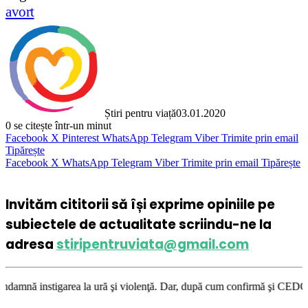
avort
Știri pentru viață
03.01.2020
0
se citește într-un minut
Facebook
X
Pinterest
WhatsApp
Telegram
Viber
Trimite prin email
Tipărește
Facebook
X
WhatsApp
Telegram
Viber
Trimite prin email
Tipărește
Invităm cititorii să își exprime opiniile pe
subiectele de actualitate scriindu-ne la
adresa
stiripentruviata@gmail.com
area la ură şi violenţă. Dar, după cum confirmă şi CEDO în cazul Handysi