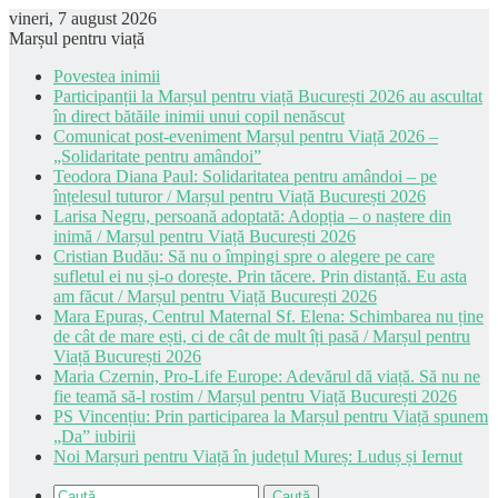
vineri, 7 august 2026
Marșul pentru viață
Povestea inimii
Participanții la Marșul pentru viață București 2026 au ascultat
în direct bătăile inimii unui copil nenăscut
Comunicat post-eveniment Marșul pentru Viață 2026 –
„Solidaritate pentru amândoi”
Teodora Diana Paul: Solidaritatea pentru amândoi – pe
înțelesul tuturor / Marșul pentru Viață București 2026
Larisa Negru, persoană adoptată: Adopția – o naștere din
inimă / Marșul pentru Viață București 2026
Cristian Budău: Să nu o împingi spre o alegere pe care
sufletul ei nu și-o dorește. Prin tăcere. Prin distanță. Eu asta
am făcut / Marșul pentru Viață București 2026
Mara Epuraș, Centrul Maternal Sf. Elena: Schimbarea nu ține
de cât de mare ești, ci de cât de mult îți pasă / Marșul pentru
Viață București 2026
Maria Czernin, Pro-Life Europe: Adevărul dă viață. Să nu ne
fie teamă să-l rostim / Marșul pentru Viață București 2026
PS Vincențiu: Prin participarea la Marșul pentru Viață spunem
„Da” iubirii
Noi Marșuri pentru Viață în județul Mureș: Luduș și Iernut
Caută