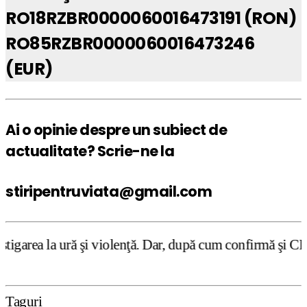
RO18RZBR0000060016473191 (RON)
RO85RZBR0000060016473246
(EUR)
Ai o opinie despre un subiect de
actualitate? Scrie-ne la
stiripentruviata@gmail.com
 şi violenţă. Dar, după cum confirmă şi CEDO în cazul Hand
Taguri