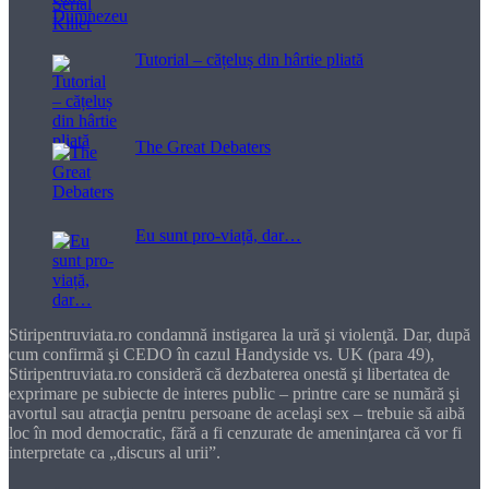
Tutorial – cățeluș din hârtie pliată
The Great Debaters
Eu sunt pro-viață, dar…
Stiripentruviata.ro condamnă instigarea la ură şi violenţă. Dar, după
cum confirmă şi CEDO în cazul Handyside vs. UK (para 49),
Stiripentruviata.ro consideră că dezbaterea onestă şi libertatea de
exprimare pe subiecte de interes public – printre care se numără şi
avortul sau atracţia pentru persoane de acelaşi sex – trebuie să aibă
loc în mod democratic, fără a fi cenzurate de ameninţarea că vor fi
interpretate ca „discurs al urii”.