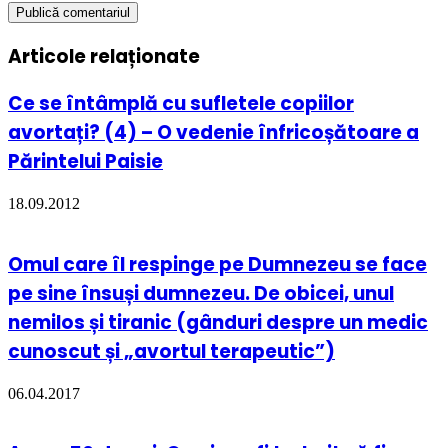
Articole relaționate
Ce se întâmplă cu sufletele copiilor
avortați? (4) – O vedenie înfricoșătoare a
Părintelui Paisie
18.09.2012
Omul care îl respinge pe Dumnezeu se face
pe sine însuși dumnezeu. De obicei, unul
nemilos și tiranic (gânduri despre un medic
cunoscut și „avortul terapeutic”)
06.04.2017