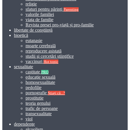
religie
sfaturi pentru părinţi
Parenting
valorile familiei
viaţa de familie
Revista presei pro-viață și pro-familie
libertate de conștiință
bioetică
eutanasie
moarte cerebrală
reproducere asistată
studii şi cercetări ştiinţifice
vaccinuri
Hot topic
sexualitate
castitate
PRO
educaţie sexuală
homosexualitate
pedofilie
pornografie
Știați că...?
prostitutie
teoria genului
trafic de persoane
transexualitate
viol
dependenţe
alcoolism