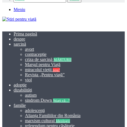
Meniu
Prima pagină
despre
sarcină
avort
contracepție
criza de sarcină
MĂRTURII
Marșul pentru Viață
miracolul vieţii
nou!
Revista „Pentru viață”
viol
adopţie
dizabilităţi
autism
sindrom Down
Știați că...?
familie
adolescenţi
Alianța Familiilor din România
marxism cultural
Ideologii
referendum pentru căsătorie