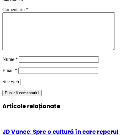
Comentariu
*
Nume
*
Email
*
Site web
Articole relaționate
JD Vance: Spre o cultură în care reperul