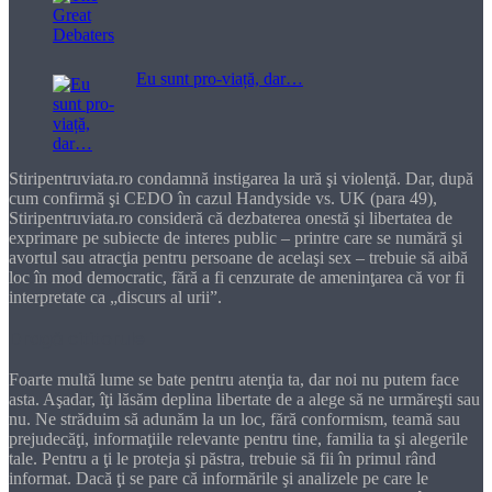
Eu sunt pro-viață, dar…
Stiripentruviata.ro condamnă instigarea la ură şi violenţă. Dar, după
cum confirmă şi CEDO în cazul Handyside vs. UK (para 49),
Stiripentruviata.ro consideră că dezbaterea onestă şi libertatea de
exprimare pe subiecte de interes public – printre care se numără şi
avortul sau atracţia pentru persoane de acelaşi sex – trebuie să aibă
loc în mod democratic, fără a fi cenzurate de ameninţarea că vor fi
interpretate ca „discurs al urii”.
Dragă cititorule
Foarte multă lume se bate pentru atenţia ta, dar noi nu putem face
asta. Aşadar, îţi lăsăm deplina libertate de a alege să ne urmăreşti sau
nu. Ne străduim să adunăm la un loc, fără conformism, teamă sau
prejudecăţi, informaţiile relevante pentru tine, familia ta şi alegerile
tale. Pentru a ţi le proteja şi păstra, trebuie să fii în primul rând
informat. Dacă ţi se pare că informările şi analizele pe care le