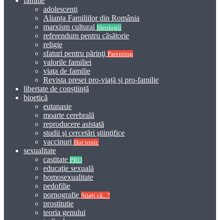
familie
adolescenţi
Alianța Familiilor din România
marxism cultural
Ideologii
referendum pentru căsătorie
religie
sfaturi pentru părinţi
Parenting
valorile familiei
viaţa de familie
Revista presei pro-viață și pro-familie
libertate de conștiință
bioetică
eutanasie
moarte cerebrală
reproducere asistată
studii şi cercetări ştiinţifice
vaccinuri
Hot topic
sexualitate
castitate
PRO
educaţie sexuală
homosexualitate
pedofilie
pornografie
Știați că...?
prostitutie
teoria genului