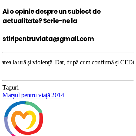
Ai o opinie despre un subiect de
actualitate? Scrie-ne la
stiripentruviata@gmail.com
lenţă. Dar, după cum confirmă şi CEDO în cazul Handyside 
Taguri
Marşul pentru viaţă 2014