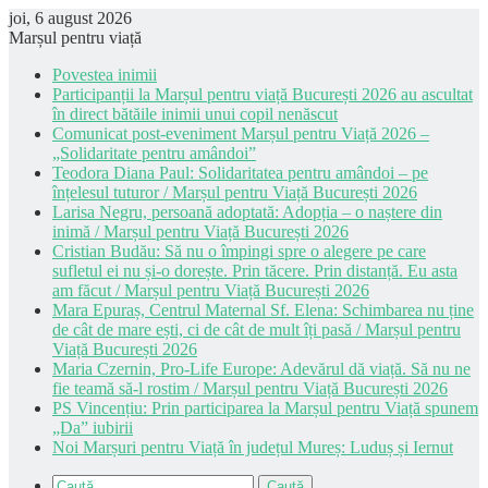
joi, 6 august 2026
Marșul pentru viață
Povestea inimii
Participanții la Marșul pentru viață București 2026 au ascultat
în direct bătăile inimii unui copil nenăscut
Comunicat post-eveniment Marșul pentru Viață 2026 –
„Solidaritate pentru amândoi”
Teodora Diana Paul: Solidaritatea pentru amândoi – pe
înțelesul tuturor / Marșul pentru Viață București 2026
Larisa Negru, persoană adoptată: Adopția – o naștere din
inimă / Marșul pentru Viață București 2026
Cristian Budău: Să nu o împingi spre o alegere pe care
sufletul ei nu și-o dorește. Prin tăcere. Prin distanță. Eu asta
am făcut / Marșul pentru Viață București 2026
Mara Epuraș, Centrul Maternal Sf. Elena: Schimbarea nu ține
de cât de mare ești, ci de cât de mult îți pasă / Marșul pentru
Viață București 2026
Maria Czernin, Pro-Life Europe: Adevărul dă viață. Să nu ne
fie teamă să-l rostim / Marșul pentru Viață București 2026
PS Vincențiu: Prin participarea la Marșul pentru Viață spunem
„Da” iubirii
Noi Marșuri pentru Viață în județul Mureș: Luduș și Iernut
Caută