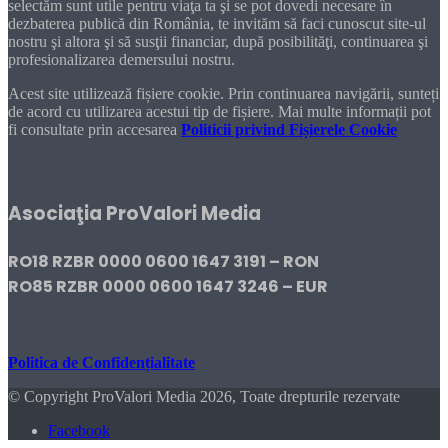
selectăm sunt utile pentru viaţa ta şi se pot dovedi necesare în
dezbaterea publică din România, te invităm să faci cunoscut site-ul
nostru şi altora şi să susţii financiar, după posibilităţi, continuarea şi
profesionalizarea demersului nostru.
Acest site utilizează fișiere cookie. Prin continuarea navigării, sunteți
de acord cu utilizarea acestui tip de fișiere. Mai multe informații pot
fi consultate prin accesarea
Politicii privind Fișierele Cookie
DONEAZĂ!
Asociaţia ProValori Media
RO18 RZBR 0000 0600 1647 3191 – RON
RO85 RZBR 0000 0600 1647 3246 – EUR
Politica de Confidențialitate
© Copyright ProValori Media 2026, Toate drepturile rezervate
Facebook