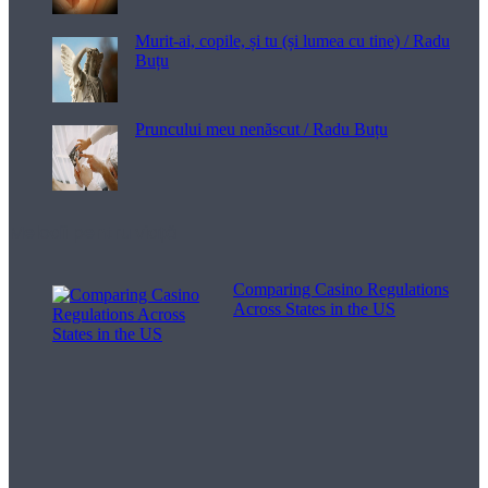
Murit-ai, copile, și tu (și lumea cu tine) / Radu
Buțu
Pruncului meu nenăscut / Radu Buțu
Melodii pentru viață
Comparing Casino Regulations
Across States in the US