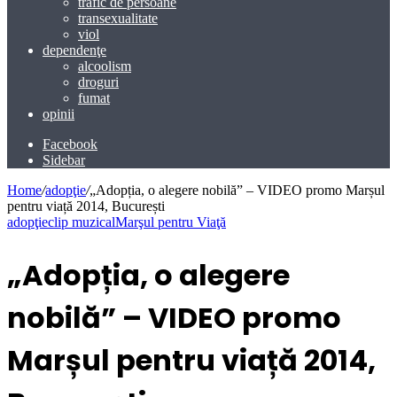
trafic de persoane
transexualitate
viol
dependenţe
alcoolism
droguri
fumat
opinii
Facebook
Sidebar
Home
/
adopţie
/
„Adopția, o alegere nobilă” – VIDEO promo Marșul
pentru viață 2014, București
adopţie
clip muzical
Marşul pentru Viaţă
„Adopția, o alegere
nobilă” – VIDEO promo
Marșul pentru viață 2014,