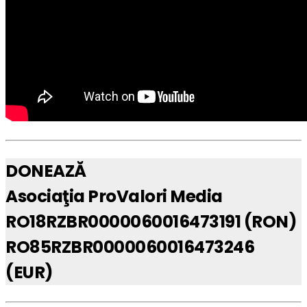
DONEAZĂ
Asociaţia ProValori Media
RO18RZBR0000060016473191 (RON)
RO85RZBR0000060016473246
(EUR)