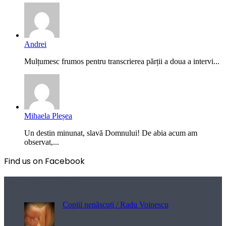
Andrei
Mulțumesc frumos pentru transcrierea părții a doua a intervi...
Mihaela Pleșea
Un destin minunat, slavă Domnului! De abia acum am
observat,...
Find us on Facebook
Poezii pentru viață
Copiii nenăscuți / Radu Voinescu