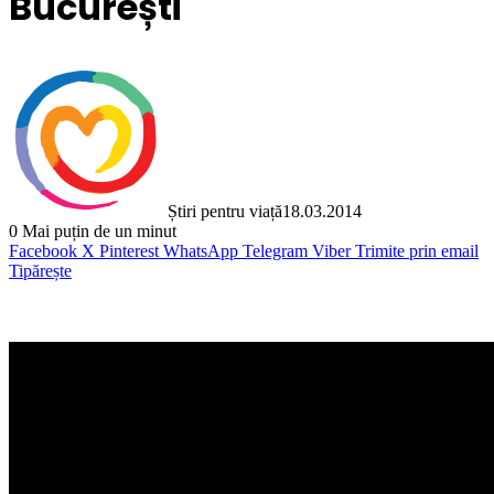
București
Știri pentru viață
18.03.2014
0
Mai puțin de un minut
Facebook
X
Pinterest
WhatsApp
Telegram
Viber
Trimite prin email
Tipărește