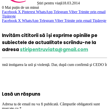
Știri pentru viață
18.03.2014
0
Mai puțin de un minut
Facebook
X
Pinterest
WhatsApp
Telegram
Viber
Trimite prin email
Tipărește
Facebook
X
WhatsApp
Telegram
Viber
Trimite prin email
Tipărește
Invităm cititorii să își exprime opiniile pe
subiectele de actualitate scriindu-ne la
adresa
stiripentruviata@gmail.com
 ură şi violenţă. Dar, după cum confirmă şi CEDO în cazul Handyside vs. 
Lasă un răspuns
Adresa ta de email nu va fi publicată.
Câmpurile obligatorii sunt
marcate cu
*