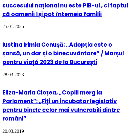
succesului național nu este PIB-ul , ci faptul
că oamenii își pot întemeia familii
25.01.2025
Iustina Irimia Cenușă: „Adopția este o
șansă, un dar și o binecuvântare” / Marșul
pentru viață 2023 de la București
28.03.2023
Eliza-Maria Cloțea, „Copiii merg la
Parlament”: „Fiți un incubator legislativ
pentru binele celor mai vulnerabili dintre
români”
20.03.2019