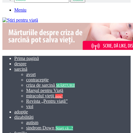
Meniu
Prima pagină
despre
sarcină
avort
contracepție
criza de sarcină
MĂRTURII
Marșul pentru Viață
miracolul vieţii
nou!
Revista „Pentru viață”
viol
adopţie
dizabilităţi
autism
sindrom Down
Știați că...?