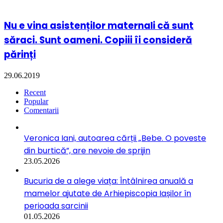
Nu e vina asistenților maternali că sunt
săraci. Sunt oameni. Copiii îi consideră
părinți
29.06.2019
Recent
Popular
Comentarii
Veronica Iani, autoarea cărții „Bebe. O poveste
din burtică”, are nevoie de sprijin
23.05.2026
Bucuria de a alege viața: Întâlnirea anuală a
mamelor ajutate de Arhiepiscopia Iașilor în
perioada sarcinii
01.05.2026