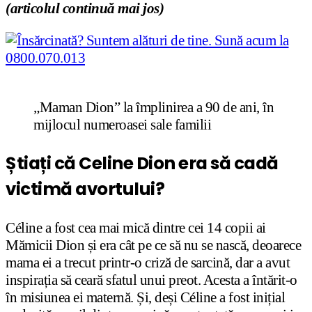
(articolul continuă mai jos)
„Maman Dion” la împlinirea a 90 de ani, în
mijlocul numeroasei sale familii
Știați că Celine Dion era să cadă
victimă avortului?
Céline a fost cea mai mică dintre cei 14 copii ai
Mămicii Dion și era cât pe ce să nu se nască, deoarece
mama ei a trecut printr-o criză de sarcină, dar a avut
inspirația să ceară sfatul unui preot. Acesta a întărit-o
în misiunea ei maternă. Și, deși Céline a fost inițial