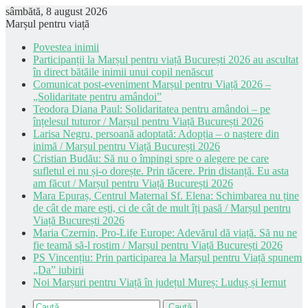
sâmbătă, 8 august 2026
Marșul pentru viață
Povestea inimii
Participanții la Marșul pentru viață București 2026 au ascultat
în direct bătăile inimii unui copil nenăscut
Comunicat post-eveniment Marșul pentru Viață 2026 –
„Solidaritate pentru amândoi”
Teodora Diana Paul: Solidaritatea pentru amândoi – pe
înțelesul tuturor / Marșul pentru Viață București 2026
Larisa Negru, persoană adoptată: Adopția – o naștere din
inimă / Marșul pentru Viață București 2026
Cristian Budău: Să nu o împingi spre o alegere pe care
sufletul ei nu și-o dorește. Prin tăcere. Prin distanță. Eu asta
am făcut / Marșul pentru Viață București 2026
Mara Epuraș, Centrul Maternal Sf. Elena: Schimbarea nu ține
de cât de mare ești, ci de cât de mult îți pasă / Marșul pentru
Viață București 2026
Maria Czernin, Pro-Life Europe: Adevărul dă viață. Să nu ne
fie teamă să-l rostim / Marșul pentru Viață București 2026
PS Vincențiu: Prin participarea la Marșul pentru Viață spunem
„Da” iubirii
Noi Marșuri pentru Viață în județul Mureș: Luduș și Iernut
Caută