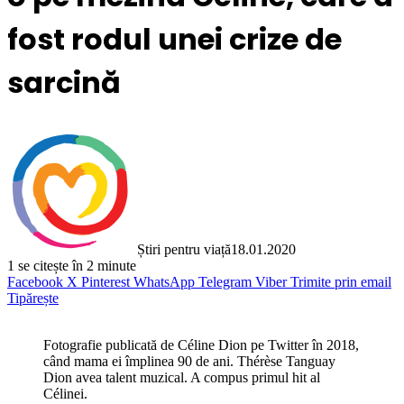
fost rodul unei crize de
sarcină
Știri pentru viață
18.01.2020
1
se citește în 2 minute
Facebook
X
Pinterest
WhatsApp
Telegram
Viber
Trimite prin email
Tipărește
Fotografie publicată de Céline Dion pe Twitter în 2018,
când mama ei împlinea 90 de ani. Thérèse Tanguay
Dion avea talent muzical. A compus primul hit al
Célinei.