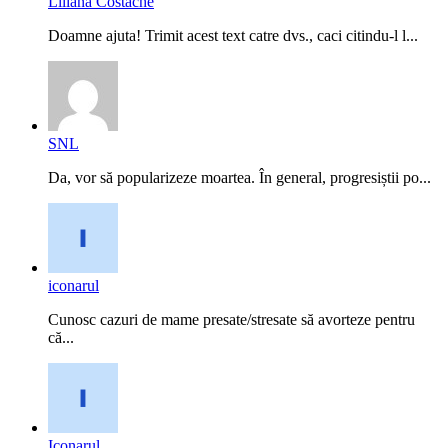
Liliana Costache
Doamne ajuta! Trimit acest text catre dvs., caci citindu-l l...
SNL
Da, vor să popularizeze moartea. În general, progresiștii po...
iconarul
Cunosc cazuri de mame presate/stresate să avorteze pentru
că...
Iconarul