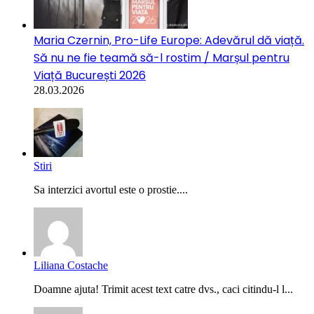
Maria Czernin, Pro-Life Europe: Adevărul dă viață.
Să nu ne fie teamă să-l rostim / Marșul pentru
Viață București 2026
28.03.2026
Stiri
Sa interzici avortul este o prostie....
Liliana Costache
Doamne ajuta! Trimit acest text catre dvs., caci citindu-l l...