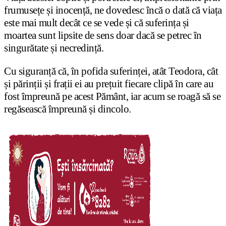
frumusețe și inocență, ne dovedesc încă o dată că viața
este mai mult decât ce se vede și că suferința și
moartea sunt lipsite de sens doar dacă se petrec în
singurătate și necredință.
Cu siguranță că, în pofida suferinței, atât Teodora, cât
și părinții și frații ei au prețuit fiecare clipă în care au
fost împreună pe acest Pământ, iar acum se roagă să se
regăsească împreună și dincolo.