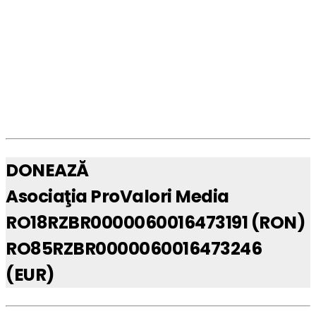
DONEAZĂ
Asociaţia ProValori Media
RO18RZBR0000060016473191 (RON)
RO85RZBR0000060016473246
(EUR)