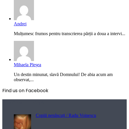
Andrei
Mulțumesc frumos pentru transcrierea părții a doua a intervi...
Mihaela Pleșea
Un destin minunat, slavă Domnului! De abia acum am
observat,...
Find us on Facebook
Poezii pentru viață
Copiii nenăscuți / Radu Voinescu