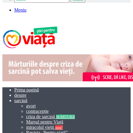
Meniu
Prima pagină
despre
sarcină
avort
contracepție
criza de sarcină
MĂRTURII
Marșul pentru Viață
miracolul vieţii
nou!
Revista „Pentru viață”