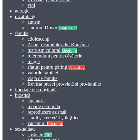
viol
adopţie
dizabilităţi
autism
sindrom Down
Știați că...?
familie
adolescenţi
Alianța Familiilor din România
marxism cultural
Ideologii
referendum pentru căsătorie
religie
sfaturi pentru părinţi
Parenting
valorile familiei
viaţa de familie
Revista presei pro-viață și pro-familie
libertate de conștiință
bioetică
eutanasie
moarte cerebrală
reproducere asistată
studii şi cercetări ştiinţifice
vaccinuri
Hot topic
sexualitate
castitate
PRO