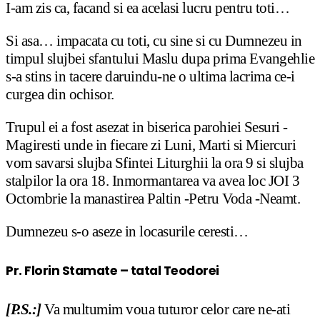
I-am zis ca, facand si ea acelasi lucru pentru toti…
Si asa… impacata cu toti, cu sine si cu Dumnezeu in
timpul slujbei sfantului Maslu dupa prima Evangehlie
s-a stins in tacere daruindu-ne o ultima lacrima ce-i
curgea din ochisor.
Trupul ei a fost asezat in biserica parohiei Sesuri -
Magiresti unde in fiecare zi Luni, Marti si Miercuri
vom savarsi slujba Sfintei Liturghii la ora 9 si slujba
stalpilor la ora 18. Inmormantarea va avea loc JOI 3
Octombrie la manastirea Paltin -Petru Voda -Neamt.
Dumnezeu s-o aseze in locasurile ceresti…
Pr. Florin Stamate – tatal Teodorei
[P.S.:]
Va multumim voua tuturor celor care ne-ati