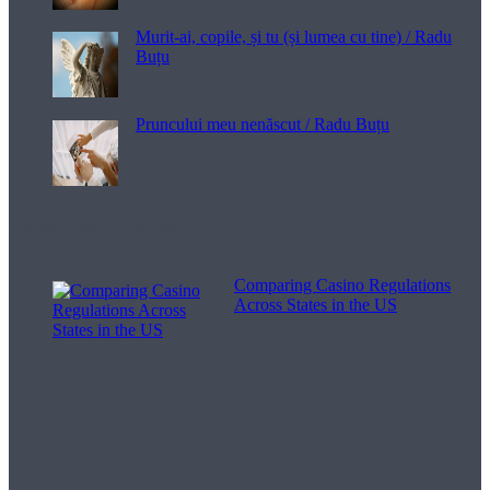
Murit-ai, copile, și tu (și lumea cu tine) / Radu
Buțu
Pruncului meu nenăscut / Radu Buțu
Melodii pentru viață
Comparing Casino Regulations
Across States in the US