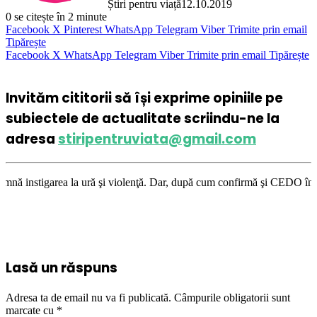
Știri pentru viață
12.10.2019
0
se citește în 2 minute
Facebook
X
Pinterest
WhatsApp
Telegram
Viber
Trimite prin email
Tipărește
Facebook
X
WhatsApp
Telegram
Viber
Trimite prin email
Tipărește
Invităm cititorii să își exprime opiniile pe
subiectele de actualitate scriindu-ne la
adresa
stiripentruviata@gmail.com
ă şi violenţă. Dar, după cum confirmă şi CEDO în cazul Handyside vs. UK 
Lasă un răspuns
Adresa ta de email nu va fi publicată.
Câmpurile obligatorii sunt
marcate cu
*