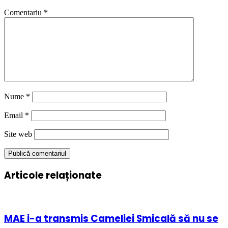
Comentariu
*
Nume
*
Email
*
Site web
Articole relaționate
MAE i-a transmis Cameliei Smicală să nu se