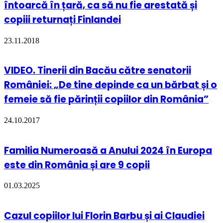
întoarcă în țară, ca să nu fie arestată și
copiii returnați Finlandei
23.11.2018
VIDEO. Tinerii din Bacău către senatorii
României: „De tine depinde ca un bărbat și o
femeie să fie părinții copiilor din România”
24.10.2017
Familia Numeroasă a Anului 2024 în Europa
este din România și are 9 copii
01.03.2025
Cazul copiilor lui Florin Barbu și ai Claudiei