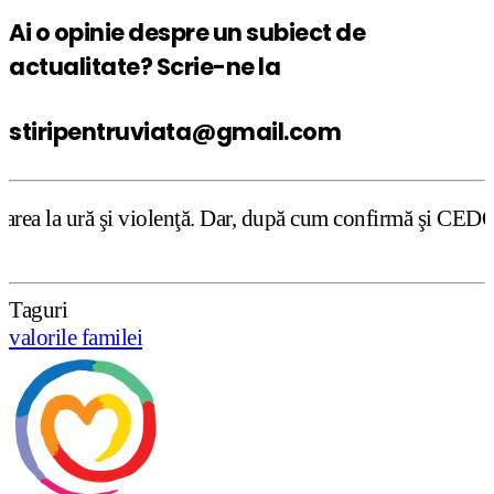
Ai o opinie despre un subiect de
actualitate? Scrie-ne la
stiripentruviata@gmail.com
ţă. Dar, după cum confirmă şi CEDO în cazul Handyside vs.
Taguri
valorile familei