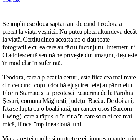
Se împlinesc două săptămâni de când Teodora a
plecat la viața veșnică. Nu putea pleca altundeva decât
la viață. Certitudinea aceasta ne-o dau toate
fotografiile cu ea care au făcut înconjurul Internetului.
O adolescentă senină ne privește din imagini, deși este
în mod clar în suferință.
Teodora, care a plecat la ceruri, este fiica cea mai mare
din cei cinci copii (doi băieţi şi trei fete) ai părintelui
Florin Stamate și ai preotesei Ecaterina de la Parohia
Şesuri, comuna Măgireşti, județul Bacău. De doi ani,
fata se lupta cu o boală rară, un cancer osos (Sarcom
Ewing), care a răpus-o în ziua în care sora ei cea mai
mică, Ilinca, împlinea două luni.
Viața acestei copile și portretele ei, impresionante prin