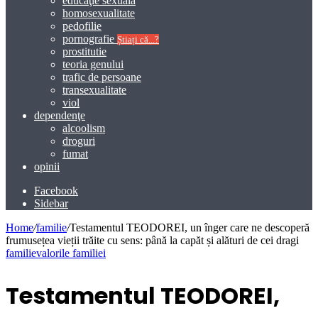
educaţie sexuală
homosexualitate
pedofilie
pornografie
Știați că...?
prostitutie
teoria genului
trafic de persoane
transexualitate
viol
dependenţe
alcoolism
droguri
fumat
opinii
Facebook
Sidebar
Home
/
familie
/
Testamentul TEODOREI, un înger care ne descoperă
frumusețea vieții trăite cu sens: până la capăt și alături de cei dragi
familie
valorile familiei
Testamentul TEODOREI,