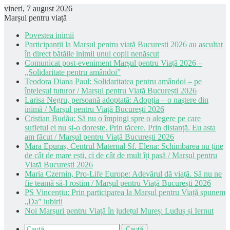
vineri, 7 august 2026
Marșul pentru viață
Povestea inimii
Participanții la Marșul pentru viață București 2026 au ascultat
în direct bătăile inimii unui copil nenăscut
Comunicat post-eveniment Marșul pentru Viață 2026 –
„Solidaritate pentru amândoi”
Teodora Diana Paul: Solidaritatea pentru amândoi – pe
înțelesul tuturor / Marșul pentru Viață București 2026
Larisa Negru, persoană adoptată: Adopția – o naștere din
inimă / Marșul pentru Viață București 2026
Cristian Budău: Să nu o împingi spre o alegere pe care
sufletul ei nu și-o dorește. Prin tăcere. Prin distanță. Eu asta
am făcut / Marșul pentru Viață București 2026
Mara Epuraș, Centrul Maternal Sf. Elena: Schimbarea nu ține
de cât de mare ești, ci de cât de mult îți pasă / Marșul pentru
Viață București 2026
Maria Czernin, Pro-Life Europe: Adevărul dă viață. Să nu ne
fie teamă să-l rostim / Marșul pentru Viață București 2026
PS Vincențiu: Prin participarea la Marșul pentru Viață spunem
„Da” iubirii
Noi Marșuri pentru Viață în județul Mureș: Luduș și Iernut
Caută