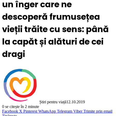
un înger care ne
descoperă frumusețea
vieții trăite cu sens: până
la capăt și alături de cei
dragi
Știri pentru viață
12.10.2019
0
se citește în 2 minute
Facebook
X
Pinterest
WhatsApp
Telegram
Viber
Trimite prin email
Tipărește