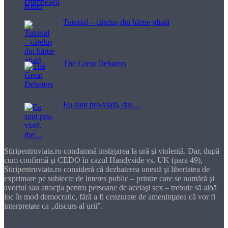
Tutorial – cățeluș din hârtie pliată
The Great Debaters
Eu sunt pro-viață, dar…
Stiripentruviata.ro condamnă instigarea la ură şi violenţă. Dar, după
cum confirmă şi CEDO în cazul Handyside vs. UK (para 49),
Stiripentruviata.ro consideră că dezbaterea onestă şi libertatea de
exprimare pe subiecte de interes public – printre care se numără şi
avortul sau atracţia pentru persoane de acelaşi sex – trebuie să aibă
loc în mod democratic, fără a fi cenzurate de ameninţarea că vor fi
interpretate ca „discurs al urii”.
Dragă cititorule