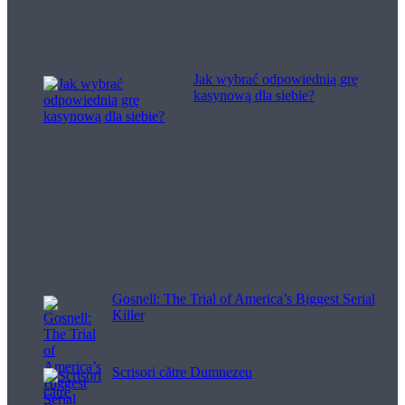
Jak wybrać odpowiednią grę
kasynową dla siebie?
Filme pentru viață
Gosnell: The Trial of America’s Biggest Serial
Killer
Scrisori către Dumnezeu