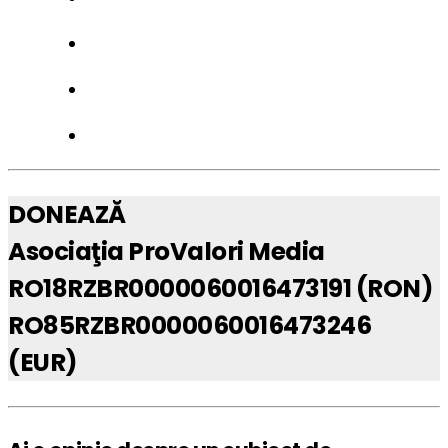
DONEAZĂ
Asociaţia ProValori Media
RO18RZBR0000060016473191 (RON)
RO85RZBR0000060016473246
(EUR)