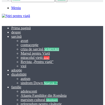
Meniu
Prima pagină
despre
sarcină
avort
contracepție
criza de sarcină
MĂRTURII
Marșul pentru Viață
miracolul vieţii
nou!
Revista „Pentru viață”
viol
adopţie
dizabilităţi
autism
sindrom Down
Știați că...?
familie
adolescenţi
Alianța Familiilor din România
marxism cultural
Ideologii
referendum pentru căsătorie