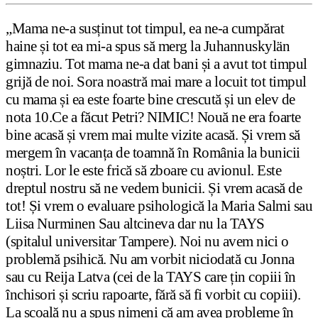
„Mama ne-a susținut tot timpul, ea ne-a cumpărat
haine și tot ea mi-a spus să merg la Juhannuskylän
gimnaziu. Tot mama ne-a dat bani și a avut tot timpul
grijă de noi. Sora noastră mai mare a locuit tot timpul
cu mama și ea este foarte bine crescută și un elev de
nota 10.Ce a făcut Petri? NIMIC! Nouă ne era foarte
bine acasă și vrem mai multe vizite acasă. Și vrem să
mergem în vacanța de toamnă în România la bunicii
noștri. Lor le este frică să zboare cu avionul. Este
dreptul nostru să ne vedem bunicii. Și vrem acasă de
tot! Și vrem o evaluare psihologică la Maria Salmi sau
Liisa Nurminen Sau altcineva dar nu la TAYS
(spitalul universitar Tampere). Noi nu avem nici o
problemă psihică. Nu am vorbit niciodată cu Jonna
sau cu Reija Latva (cei de la TAYS care țin copiii în
închisori și scriu rapoarte, fără să fi vorbit cu copiii).
La școală nu a spus nimeni că am avea probleme în