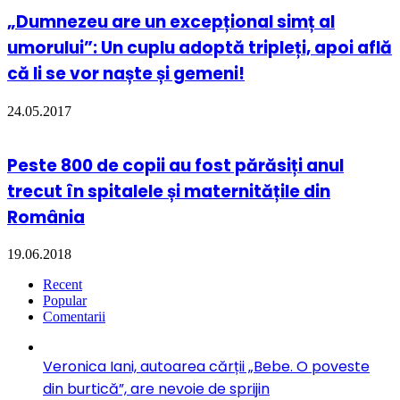
„Dumnezeu are un excepțional simț al
umorului”: Un cuplu adoptă tripleți, apoi află
că li se vor naște și gemeni!
24.05.2017
Peste 800 de copii au fost părăsiți anul
trecut în spitalele și maternitățile din
România
19.06.2018
Recent
Popular
Comentarii
Veronica Iani, autoarea cărții „Bebe. O poveste
din burtică”, are nevoie de sprijin