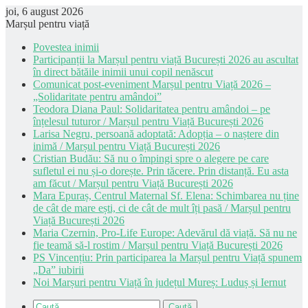
joi, 6 august 2026
Marșul pentru viață
Povestea inimii
Participanții la Marșul pentru viață București 2026 au ascultat
în direct bătăile inimii unui copil nenăscut
Comunicat post-eveniment Marșul pentru Viață 2026 –
„Solidaritate pentru amândoi”
Teodora Diana Paul: Solidaritatea pentru amândoi – pe
înțelesul tuturor / Marșul pentru Viață București 2026
Larisa Negru, persoană adoptată: Adopția – o naștere din
inimă / Marșul pentru Viață București 2026
Cristian Budău: Să nu o împingi spre o alegere pe care
sufletul ei nu și-o dorește. Prin tăcere. Prin distanță. Eu asta
am făcut / Marșul pentru Viață București 2026
Mara Epuraș, Centrul Maternal Sf. Elena: Schimbarea nu ține
de cât de mare ești, ci de cât de mult îți pasă / Marșul pentru
Viață București 2026
Maria Czernin, Pro-Life Europe: Adevărul dă viață. Să nu ne
fie teamă să-l rostim / Marșul pentru Viață București 2026
PS Vincențiu: Prin participarea la Marșul pentru Viață spunem
„Da” iubirii
Noi Marșuri pentru Viață în județul Mureș: Luduș și Iernut
Caută