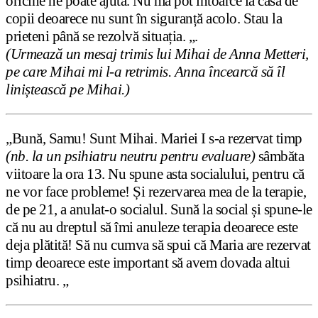
oricine ne poate ajuta. Nu mă pot întoarce la casa de
copii deoarece nu sunt în siguranță acolo. Stau la
prieteni până se rezolvă situația. „.
(Urmează un mesaj trimis lui Mihai de Anna Metteri,
pe care Mihai mi l-a retrimis. Anna încearcă să îl
liniștească pe Mihai.)
„Bună, Samu! Sunt Mihai. Mariei I s-a rezervat timp
(nb. la un psihiatru neutru pentru evaluare)
sâmbăta
viitoare la ora 13. Nu spune asta socialului, pentru că
ne vor face probleme! Și rezervarea mea de la terapie,
de pe 21, a anulat-o socialul. Sună la social și spune-le
că nu au dreptul să îmi anuleze terapia deoarece este
deja plătită! Să nu cumva să spui că Maria are rezervat
timp deoarece este important să avem dovada altui
psihiatru. „