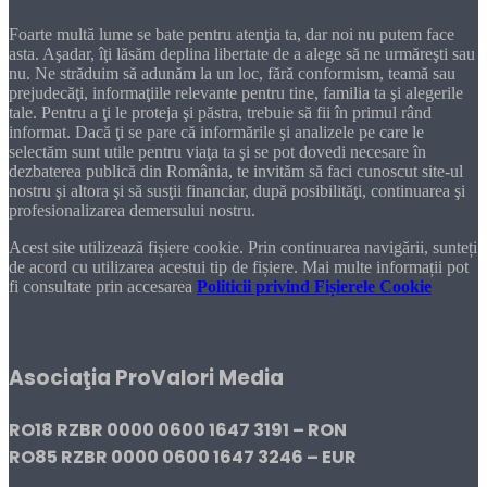
Foarte multă lume se bate pentru atenţia ta, dar noi nu putem face
asta. Aşadar, îţi lăsăm deplina libertate de a alege să ne urmăreşti sau
nu. Ne străduim să adunăm la un loc, fără conformism, teamă sau
prejudecăţi, informaţiile relevante pentru tine, familia ta şi alegerile
tale. Pentru a ţi le proteja şi păstra, trebuie să fii în primul rând
informat. Dacă ţi se pare că informările şi analizele pe care le
selectăm sunt utile pentru viaţa ta şi se pot dovedi necesare în
dezbaterea publică din România, te invităm să faci cunoscut site-ul
nostru şi altora şi să susţii financiar, după posibilităţi, continuarea şi
profesionalizarea demersului nostru.
Acest site utilizează fișiere cookie. Prin continuarea navigării, sunteți
de acord cu utilizarea acestui tip de fișiere. Mai multe informații pot
fi consultate prin accesarea
Politicii privind Fișierele Cookie
DONEAZĂ!
Asociaţia ProValori Media
RO18 RZBR 0000 0600 1647 3191 – RON
RO85 RZBR 0000 0600 1647 3246 – EUR