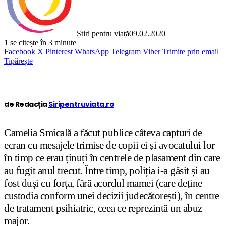
Știri pentru viață
09.02.2020
1
se citește în 3 minute
Facebook
X
Pinterest
WhatsApp
Telegram
Viber
Trimite prin email
Tipărește
de Redacția
Siripentruviata.ro
Camelia Smicală a făcut publice câteva capturi de
ecran cu mesajele trimise de copii ei și avocatului lor
în timp ce erau ținuți în centrele de plasament din care
au fugit anul trecut. Între timp, poliția i-a găsit și au
fost duși cu forța, fără acordul mamei (care deține
custodia conform unei decizii judecătorești), în centre
de tratament psihiatric, ceea ce reprezintă un abuz
major.