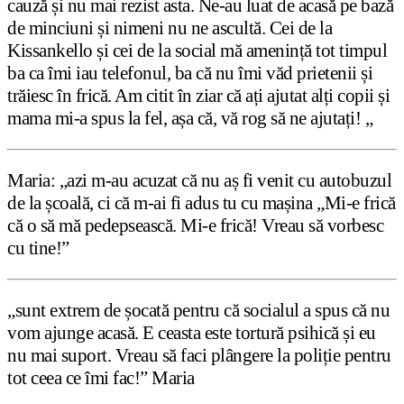
cauză și nu mai rezist asta. Ne-au luat de acasă pe bază
de minciuni și nimeni nu ne ascultă. Cei de la
Kissankello și cei de la social mă amenință tot timpul
ba ca îmi iau telefonul, ba că nu îmi văd prietenii și
trăiesc în frică. Am citit în ziar că ați ajutat alți copii și
mama mi-a spus la fel, așa că, vă rog să ne ajutați! „
Maria: „azi m-au acuzat că nu aș fi venit cu autobuzul
de la școală, ci că m-ai fi adus tu cu mașina „Mi-e frică
că o să mă pedepsească. Mi-e frică! Vreau să vorbesc
cu tine!”
„sunt extrem de șocată pentru că socialul a spus că nu
vom ajunge acasă. E ceasta este tortură psihică și eu
nu mai suport. Vreau să faci plângere la poliție pentru
tot ceea ce îmi fac!” Maria