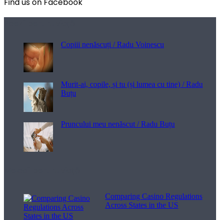
Find us on Facebook
Poezii pentru viață
Copiii nenăscuți / Radu Voinescu
Murit-ai, copile, și tu (și lumea cu tine) / Radu
Buțu
Pruncului meu nenăscut / Radu Buțu
Melodii pentru viață
Comparing Casino Regulations
Across States in the US