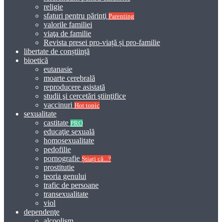
religie
sfaturi pentru părinţi
Parenting
valorile familiei
viaţa de familie
Revista presei pro-viață și pro-familie
libertate de conștiință
bioetică
eutanasie
moarte cerebrală
reproducere asistată
studii şi cercetări ştiinţifice
vaccinuri
Hot topic
sexualitate
castitate
PRO
educaţie sexuală
homosexualitate
pedofilie
pornografie
Știați că...?
prostitutie
teoria genului
trafic de persoane
transexualitate
viol
dependenţe
alcoolism