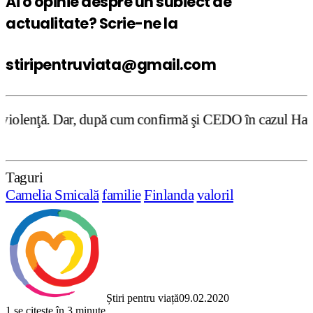
Ai o opinie despre un subiect de
actualitate? Scrie-ne la
stiripentruviata@gmail.com
upă cum confirmă şi CEDO în cazul Handyside vs. UK (para 
Taguri
Camelia Smicală
familie
Finlanda
valoril
Știri pentru viață
09.02.2020
1
se citește în 3 minute