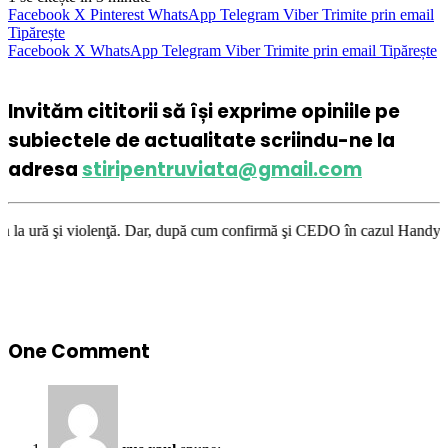
Facebook
X
Pinterest
WhatsApp
Telegram
Viber
Trimite prin email
Tipărește
Facebook
X
WhatsApp
Telegram
Viber
Trimite prin email
Tipărește
Invităm cititorii să își exprime opiniile pe
subiectele de actualitate scriindu-ne la
adresa
stiripentruviata@gmail.com
nţă. Dar, după cum confirmă şi CEDO în cazul Handyside vs. UK (para 49),
One Comment