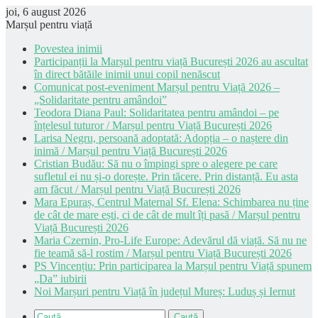
joi, 6 august 2026
Marșul pentru viață
Povestea inimii
Participanții la Marșul pentru viață București 2026 au ascultat
în direct bătăile inimii unui copil nenăscut
Comunicat post-eveniment Marșul pentru Viață 2026 –
„Solidaritate pentru amândoi”
Teodora Diana Paul: Solidaritatea pentru amândoi – pe
înțelesul tuturor / Marșul pentru Viață București 2026
Larisa Negru, persoană adoptată: Adopția – o naștere din
inimă / Marșul pentru Viață București 2026
Cristian Budău: Să nu o împingi spre o alegere pe care
sufletul ei nu și-o dorește. Prin tăcere. Prin distanță. Eu asta
am făcut / Marșul pentru Viață București 2026
Mara Epuraș, Centrul Maternal Sf. Elena: Schimbarea nu ține
de cât de mare ești, ci de cât de mult îți pasă / Marșul pentru
Viață București 2026
Maria Czernin, Pro-Life Europe: Adevărul dă viață. Să nu ne
fie teamă să-l rostim / Marșul pentru Viață București 2026
PS Vincențiu: Prin participarea la Marșul pentru Viață spunem
„Da” iubirii
Noi Marșuri pentru Viață în județul Mureș: Luduș și Iernut
Caută