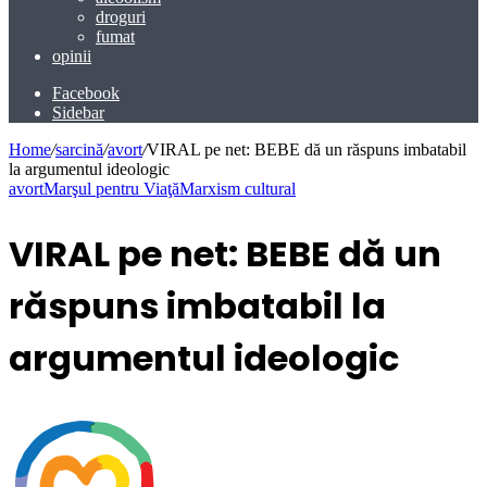
droguri
fumat
opinii
Facebook
Sidebar
Home
/
sarcină
/
avort
/
VIRAL pe net: BEBE dă un răspuns imbatabil
la argumentul ideologic
avort
Marşul pentru Viaţă
Marxism cultural
VIRAL pe net: BEBE dă un
răspuns imbatabil la
argumentul ideologic