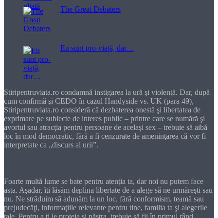
The Great Debaters
Eu sunt pro-viață, dar…
Stiripentruviata.ro condamnă instigarea la ură şi violenţă. Dar, după
cum confirmă şi CEDO în cazul Handyside vs. UK (para 49),
Stiripentruviata.ro consideră că dezbaterea onestă şi libertatea de
exprimare pe subiecte de interes public – printre care se numără şi
avortul sau atracţia pentru persoane de acelaşi sex – trebuie să aibă
loc în mod democratic, fără a fi cenzurate de ameninţarea că vor fi
interpretate ca „discurs al urii”.
Dragă cititorule
Foarte multă lume se bate pentru atenţia ta, dar noi nu putem face
asta. Aşadar, îţi lăsăm deplina libertate de a alege să ne urmăreşti sau
nu. Ne străduim să adunăm la un loc, fără conformism, teamă sau
prejudecăţi, informaţiile relevante pentru tine, familia ta şi alegerile
tale. Pentru a ţi le proteja şi păstra, trebuie să fii în primul rând