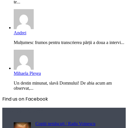
te...
Andrei
Mulțumesc frumos pentru transcrierea părții a doua a intervi...
Mihaela Pleșea
Un destin minunat, slavă Domnului! De abia acum am
observat,...
Find us on Facebook
Poezii pentru viață
Copiii nenăscuți / Radu Voinescu