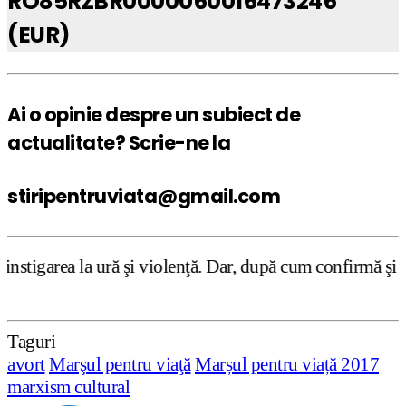
RO85RZBR0000060016473246
(EUR)
Ai o opinie despre un subiect de
actualitate? Scrie-ne la
stiripentruviata@gmail.com
ră şi violenţă. Dar, după cum confirmă şi CEDO în cazul H
Taguri
avort
Marşul pentru viaţă
Marșul pentru viață 2017
marxism cultural