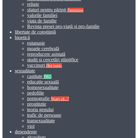
religie
sfaturi pentru părinţi
Parenting
valorile familiei
viaţa de familie
Revista presei pro-viață și pro-familie
libertate de conștiință
bioetică
eutanasie
moarte cerebrală
reproducere asistată
studii şi cercetări ştiinţifice
vaccinuri
Hot topic
sexualitate
castitate
PRO
educaţie sexuală
homosexualitate
pedofilie
pornografie
Știați că...?
prostitutie
teoria genului
trafic de persoane
transexualitate
viol
dependenţe
alcoolism