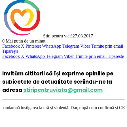
Știri pentru viață
27.03.2017
0
Mai puțin de un minut
Facebook
X
Pinterest
WhatsApp
Telegram
Viber
Trimite prin email
Tipărește
Facebook
X
WhatsApp
Telegram
Viber
Trimite prin email
Tipărește
Invităm cititorii să își exprime opiniile pe
subiectele de actualitate scriindu-ne la
adresa
stiripentruviata@gmail.com
igarea la ură şi violenţă. Dar, după cum confirmă şi CEDO în cazul Handy