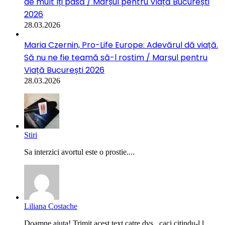
de mult îți pasă / Marșul pentru Viață București
2026
28.03.2026
Maria Czernin, Pro-Life Europe: Adevărul dă viață.
Să nu ne fie teamă să-l rostim / Marșul pentru
Viață București 2026
28.03.2026
Stiri
Sa interzici avortul este o prostie....
Liliana Costache
Doamne ajuta! Trimit acest text catre dvs., caci citindu-l l...