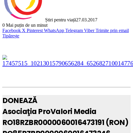
Știri pentru viață
27.03.2017
0
Mai puțin de un minut
Facebook
X
Pinterest
WhatsApp
Telegram
Viber
Trimite prin email
Tipărește
DONEAZĂ
Asociaţia ProValori Media
RO18RZBR0000060016473191 (RON)