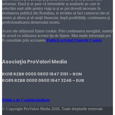
informat. Dacă ţi se pare că informările şi analizele pe care le
selectăm sunt utile pentru viaţa ta şi se pot dovedi necesare în
dezbaterea publică din România, te invităm să faci cunoscut site-ul
nostru şi altora şi să susţii financiar, după posibilităţi, continuarea şi
profesionalizarea demersului nostru.
Acest site utilizează fișiere cookie. Prin continuarea navigării, sunteți
de acord cu utilizarea acestui tip de fișiere. Mai multe informații pot
fi consultate prin accesarea
Politicii privind Fișierele Cookie
DONEAZĂ!
Asociaţia ProValori Media
RO18 RZBR 0000 0600 1647 3191 – RON
RO85 RZBR 0000 0600 1647 3246 – EUR
Politica de Confidențialitate
© Copyright ProValori Media 2026, Toate drepturile rezervate