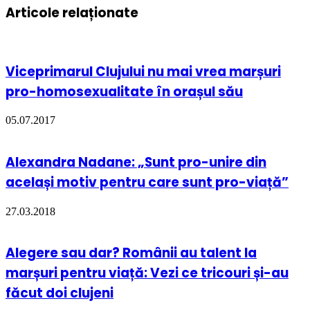
Articole relaționate
Viceprimarul Clujului nu mai vrea marșuri
pro-homosexualitate în orașul său
05.07.2017
Alexandra Nadane: „Sunt pro-unire din
același motiv pentru care sunt pro-viață”
27.03.2018
Alegere sau dar? Românii au talent la
marșuri pentru viață: Vezi ce tricouri și-au
făcut doi clujeni