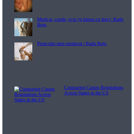
Murit-ai, copile, și tu (și lumea cu tine) / Radu
Buțu
Pruncului meu nenăscut / Radu Buțu
Melodii pentru viață
Comparing Casino Regulations
Across States in the US