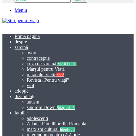
Meniu
Prima pagină
despre
sarcină
avort
contracepție
criza de sarcină
MĂRTURII
Marșul pentru Viață
miracolul vieţii
nou!
Revista „Pentru viață”
viol
adopţie
dizabilităţi
autism
sindrom Down
Știați că...?
familie
adolescenţi
Alianța Familiilor din România
marxism cultural
Ideologii
referendum pentru căsătorie