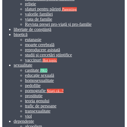
religie
sfaturi pentru părinţi
Parenting
valorile familiei
viaţa de familie
Revista presei pro-viață și pro-familie
libertate de conștiință
bioetică
eutanasie
moarte cerebrală
reproducere asistată
studii şi cercetări ştiinţifice
vaccinuri
Hot topic
sexualitate
castitate
PRO
educaţie sexuală
homosexualitate
pedofilie
pornografie
Știați că...?
prostitutie
teoria genului
trafic de persoane
transexualitate
viol
dependenţe
alcoolism