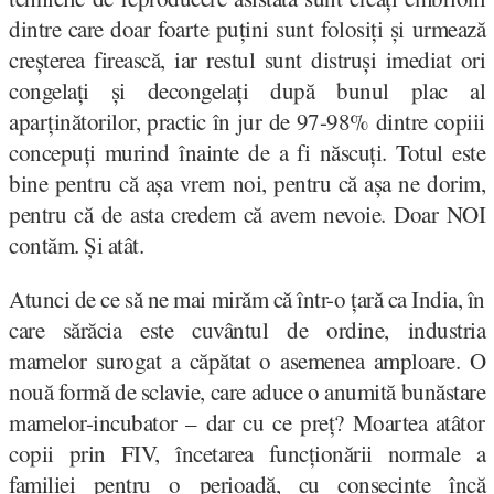
dintre care doar foarte puțini sunt folosiți și urmează
creșterea firească, iar restul sunt distruși imediat ori
congelați și decongelați după bunul plac al
aparținătorilor, practic în jur de 97-98% dintre copiii
concepuți murind înainte de a fi născuți. Totul este
bine pentru că așa vrem noi, pentru că așa ne dorim,
pentru că de asta credem că avem nevoie. Doar NOI
contăm. Și atât.
Atunci de ce să ne mai mirăm că într-o țară ca India, în
care sărăcia este cuvântul de ordine, industria
mamelor surogat a căpătat o asemenea amploare. O
nouă formă de sclavie, care aduce o anumită bunăstare
mamelor-incubator – dar cu ce preț? Moartea atâtor
copii prin FIV, încetarea funcționării normale a
familiei pentru o perioadă, cu consecințe încă