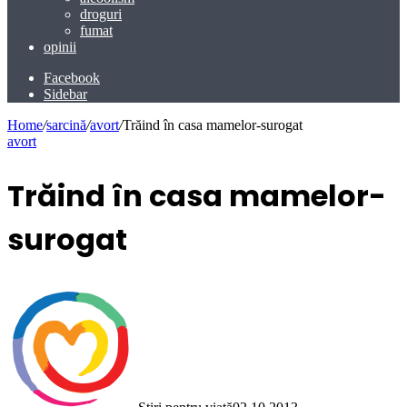
droguri
fumat
opinii
Facebook
Sidebar
Home
/
sarcină
/
avort
/
Trăind în casa mamelor-surogat
avort
Trăind în casa mamelor-
surogat