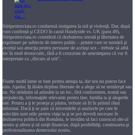
Stiripentruviata.ro condamnă instigarea la ură şi violenţă. Dar, după
cum confirmă şi CEDO în cazul Handyside vs. UK (para 49),
Stiripentruviata.ro consideră că dezbaterea onestă şi libertatea de
exprimare pe subiecte de interes public – printre care se numără şi
avortul sau atracţia pentru persoane de acelaşi sex – trebuie să aibă
loc în mod democratic, fără a fi cenzurate de ameninţarea că vor fi
interpretate ca „discurs al urii”.
Dragă cititorule
Foarte multă lume se bate pentru atenţia ta, dar noi nu putem face
asta. Aşadar, îţi lăsăm deplina libertate de a alege să ne urmăreşti sau
nu. Ne străduim să adunăm la un loc, fără conformism, teamă sau
prejudecăţi, informaţiile relevante pentru tine, familia ta şi alegerile
tale. Pentru a ţi le proteja şi păstra, trebuie să fii în primul rând
informat. Dacă ţi se pare că informările şi analizele pe care le
selectăm sunt utile pentru viaţa ta şi se pot dovedi necesare în
dezbaterea publică din România, te invităm să faci cunoscut site-ul
nostru şi altora şi să susţii financiar, după posibilităţi, continuarea şi
profesionalizarea demersului nostru.