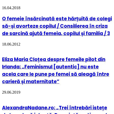
16.04.2018
O femeie însărcinată este hărțuită de colegi
să-și avorteze copilul / Consilierea în criza
de sarcină ajută femeia, copilul și familia / 3
18.06.2012
Eliza Maria Cloțea despre femeile pilot din
Irlanda: „Feminismul [autentic] nu este
acela care le pune pe femei să aleagă între
carieră și maternitate”
29.06.2019
AlexandraNadane.ro: „Trei întrebări istețe