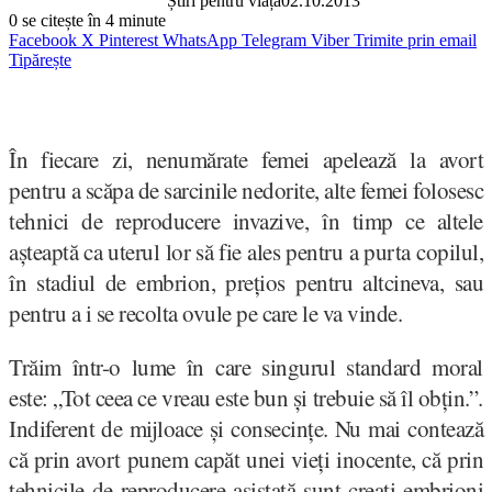
Știri pentru viață
02.10.2013
0
se citește în 4 minute
Facebook
X
Pinterest
WhatsApp
Telegram
Viber
Trimite prin email
Tipărește
În fiecare zi, nenumărate femei apelează la avort
pentru a scăpa de sarcinile nedorite, alte femei folosesc
tehnici de reproducere invazive, în timp ce altele
așteaptă ca uterul lor să fie ales pentru a purta copilul,
în stadiul de embrion, prețios pentru altcineva, sau
pentru a i se recolta ovule pe care le va vinde.
Trăim într-o lume în care singurul standard moral
este: „Tot ceea ce vreau este bun și trebuie să îl obțin.”.
Indiferent de mijloace și consecințe. Nu mai contează
că prin avort punem capăt unei vieți inocente, că prin
tehnicile de reproducere asistată sunt creați embrioni