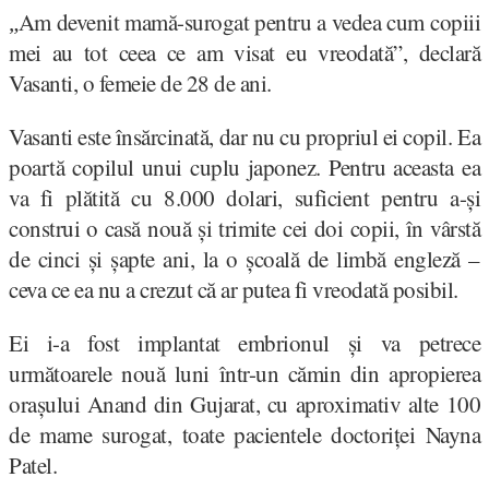
Am devenit mamă-surogat pentru a vedea cum copiii
„
mei au tot ceea ce am visat eu vreodată”, declară
Vasanti, o femeie de 28 de ani.
Vasanti este însărcinată, dar nu cu propriul ei copil. Ea
poartă copilul unui cuplu japonez. Pentru aceasta ea
va fi plătită cu 8.000 dolari, suficient pentru a-și
construi o casă nouă și trimite cei doi copii, în vârstă
de cinci și șapte ani, la o școală de limbă engleză –
ceva ce ea nu a crezut că ar putea fi vreodată posibil.
Ei i-a fost implantat embrionul și va petrece
următoarele nouă luni într-un cămin din apropierea
orașului Anand din Gujarat, cu aproximativ alte 100
de mame surogat, toate pacientele doctoriței Nayna
Patel.