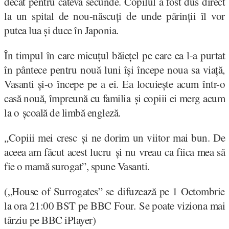
decât pentru câteva secunde. Copilul a fost dus direct
la un spital de nou-născuți de unde părinții îl vor
putea lua și duce în Japonia.
În timpul în care micuțul băiețel pe care ea l-a purtat
în pântece pentru nouă luni își începe noua sa viață,
Vasanti și-o începe pe a ei. Ea locuiește acum într-o
casă nouă, împreună cu familia și copiii ei merg acum
la o școală de limbă engleză.
Copiii mei cresc și ne dorim un viitor mai bun. De
„
aceea am făcut acest lucru și nu vreau ca fiica mea să
fie o mamă surogat”, spune Vasanti.
(„House of Surrogates” se difuzează pe 1 Octombrie
la ora 21:00 BST pe BBC Four. Se poate viziona mai
târziu pe BBC iPlayer)