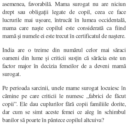
asemenea, favorabilă. Mama surogat nu are niciun
drept sau obligații legate de copil, ceea ce face
lucrurile mai ușoare, întrucât în lumea occidentală,
mama care naște copilul este considerată ca fiind
mamă și numele ei este trecut în certificatul de naștere.
India are o treime din numărul celor mai săraci
oameni din lume și criticii susțin că sărăcia este un
factor major în decizia femeilor de a deveni mamă
surogat.
Pe perioada sarcinii, unele mame surogat locuiesc în
cămine pe care criticii le numesc „fabrici de făcut
copii”. Ele dau cuplurilor fără copii familiile dorite,
dar cum se simt aceste femei ce aleg în schimbul
banilor să poarte în pântece copilul altcuiva?