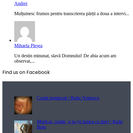
Andrei
Mulțumesc frumos pentru transcrierea părții a doua a intervi...
Mihaela Pleșea
Un destin minunat, slavă Domnului! De abia acum am
observat,...
Find us on Facebook
Poezii pentru viață
Copiii nenăscuți / Radu Voinescu
Murit-ai, copile, și tu (și lumea cu tine) / Radu
Buțu