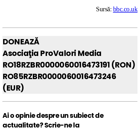
Sursă:
bbc.co.uk
DONEAZĂ
Asociaţia ProValori Media
RO18RZBR0000060016473191 (RON)
RO85RZBR0000060016473246
(EUR)
Ai o opinie despre un subiect de
actualitate? Scrie-ne la