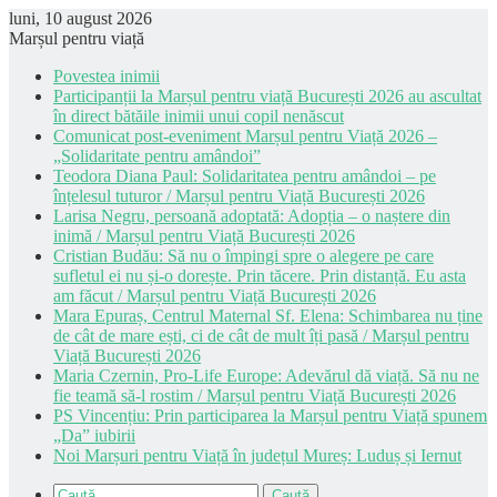
luni, 10 august 2026
Marșul pentru viață
Povestea inimii
Participanții la Marșul pentru viață București 2026 au ascultat
în direct bătăile inimii unui copil nenăscut
Comunicat post-eveniment Marșul pentru Viață 2026 –
„Solidaritate pentru amândoi”
Teodora Diana Paul: Solidaritatea pentru amândoi – pe
înțelesul tuturor / Marșul pentru Viață București 2026
Larisa Negru, persoană adoptată: Adopția – o naștere din
inimă / Marșul pentru Viață București 2026
Cristian Budău: Să nu o împingi spre o alegere pe care
sufletul ei nu și-o dorește. Prin tăcere. Prin distanță. Eu asta
am făcut / Marșul pentru Viață București 2026
Mara Epuraș, Centrul Maternal Sf. Elena: Schimbarea nu ține
de cât de mare ești, ci de cât de mult îți pasă / Marșul pentru
Viață București 2026
Maria Czernin, Pro-Life Europe: Adevărul dă viață. Să nu ne
fie teamă să-l rostim / Marșul pentru Viață București 2026
PS Vincențiu: Prin participarea la Marșul pentru Viață spunem
„Da” iubirii
Noi Marșuri pentru Viață în județul Mureș: Luduș și Iernut
Caută