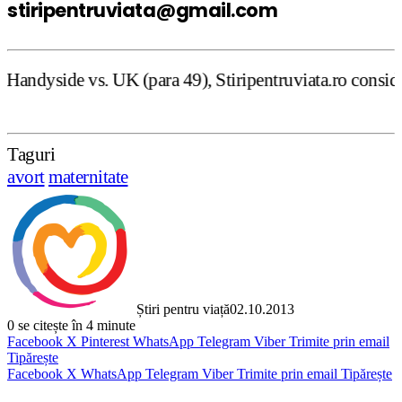
stiripentruviata@gmail.com
ara 49), Stiripentruviata.ro consideră că dezbaterea ones
Taguri
avort
maternitate
Știri pentru viață
02.10.2013
0
se citește în 4 minute
Facebook
X
Pinterest
WhatsApp
Telegram
Viber
Trimite prin email
Tipărește
Facebook
X
WhatsApp
Telegram
Viber
Trimite prin email
Tipărește