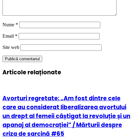
Nume
*
Email
*
Site web
Articole relaționate
Avorturi regretate: „Am fost dintre cele
care au considerat liberalizarea avortului
un drept al femeii câștigat la revoluție și un
apanaj al democrației” / Mărturii despre
criza de sarcină #65