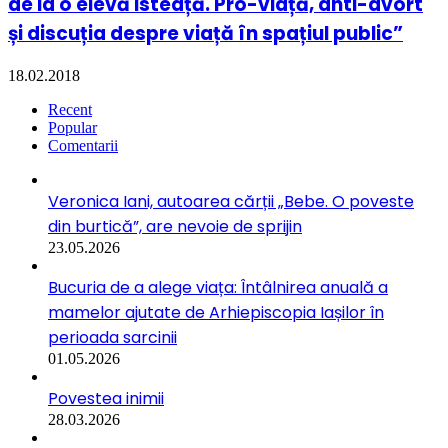
de la o elevă isteață. Pro-viață, anti-avort
și discuția despre viață în spațiul public”
18.02.2018
Recent
Popular
Comentarii
Veronica Iani, autoarea cărții „Bebe. O poveste
din burtică”, are nevoie de sprijin
23.05.2026
Bucuria de a alege viața: Întâlnirea anuală a
mamelor ajutate de Arhiepiscopia Iașilor în
perioada sarcinii
01.05.2026
Povestea inimii
28.03.2026