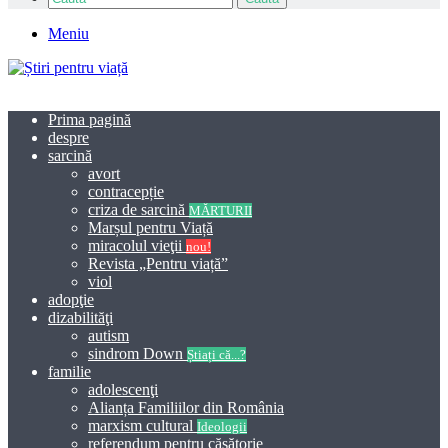
Meniu
Prima pagină
despre
sarcină
avort
contracepție
criza de sarcină
MĂRTURII
Marșul pentru Viață
miracolul vieţii
nou!
Revista „Pentru viață”
viol
adopţie
dizabilităţi
autism
sindrom Down
Știați că...?
familie
adolescenţi
Alianța Familiilor din România
marxism cultural
Ideologii
referendum pentru căsătorie