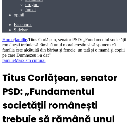
droguri
fumat
opinii
Facebook
Sidebar
Home
/
familie
/
Titus Corlățean, senator PSD: „Fundamentul societății
românești trebuie să rămână unul moral creștin și să spunem că
familia este alcătuită din bărbat și femeie, un tată și o mamă și copiii
pe care Dumnezeu i-a dat”
familie
Marxism cultural
Titus Corlățean, senator
PSD: „Fundamentul
societății românești
trebuie să rămână unul