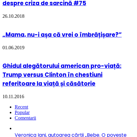
despre criza de sarcină #75
26.10.2018
„Mama, nu-i așa că vrei o îmbrățișare?”
01.06.2019
Ghidul alegătorului american pro-viață:
Trump versus Clinton în chestiuni
referitoare la viață și căsătorie
10.11.2016
Recent
Popular
Comentarii
Veronica Iani, autoarea cărții „Bebe. O poveste