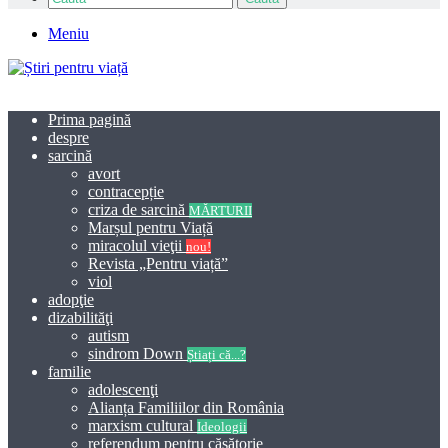
Meniu
Prima pagină
despre
sarcină
avort
contracepție
criza de sarcină
MĂRTURII
Marșul pentru Viață
miracolul vieţii
nou!
Revista „Pentru viață”
viol
adopţie
dizabilităţi
autism
sindrom Down
Știați că...?
familie
adolescenţi
Alianța Familiilor din România
marxism cultural
Ideologii
referendum pentru căsătorie