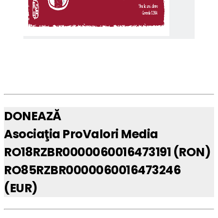
DONEAZĂ
Asociaţia ProValori Media
RO18RZBR0000060016473191 (RON)
RO85RZBR0000060016473246
(EUR)