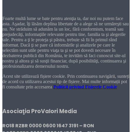
Dragă cititorule
Foarte multă lume se bate pentru atenţia ta, dar noi nu putem face
asta. Aşadar, îţi lăsăm deplina libertate de a alege să ne urmăreşti sau
nu. Ne străduim să adunăm la un loc, fără conformism, teamă sau
prejudecăţi, informaţiile relevante pentru tine, familia ta şi alegerile
tale. Pentru a ţi le proteja şi păstra, trebuie să fii în primul rând
informat. Dacă ţi se pare că informările şi analizele pe care le
selectăm sunt utile pentru viaţa ta şi se pot dovedi necesare în
dezbaterea publică din România, te invităm să faci cunoscut site-ul
nostru şi altora şi să susţii financiar, după posibilităţi, continuarea şi
profesionalizarea demersului nostru.
Acest site utilizează fișiere cookie. Prin continuarea navigării, sunteți
de acord cu utilizarea acestui tip de fișiere. Mai multe informații pot
fi consultate prin accesarea
Politicii privind Fișierele Cookie
DONEAZĂ!
Asociaţia ProValori Media
RO18 RZBR 0000 0600 1647 3191 – RON