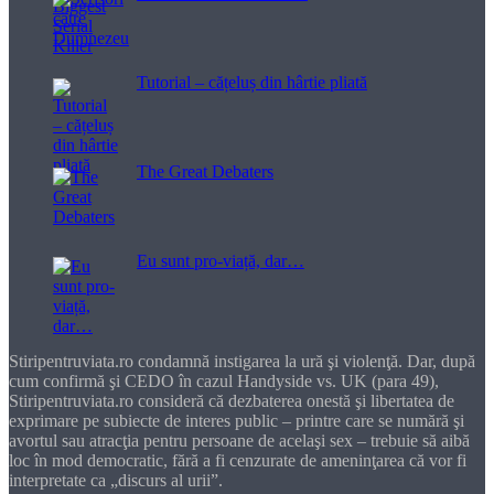
Tutorial – cățeluș din hârtie pliată
The Great Debaters
Eu sunt pro-viață, dar…
Stiripentruviata.ro condamnă instigarea la ură şi violenţă. Dar, după
cum confirmă şi CEDO în cazul Handyside vs. UK (para 49),
Stiripentruviata.ro consideră că dezbaterea onestă şi libertatea de
exprimare pe subiecte de interes public – printre care se numără şi
avortul sau atracţia pentru persoane de acelaşi sex – trebuie să aibă
loc în mod democratic, fără a fi cenzurate de ameninţarea că vor fi
interpretate ca „discurs al urii”.