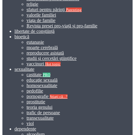
religie
sfaturi pentru părinţi
Parenting
valorile familiei
viaţa de familie
Revista presei pro-viață și pro-familie
libertate de conștiință
bioetică
eutanasie
moarte cerebrală
reproducere asistată
studii şi cercetări ştiinţifice
vaccinuri
Hot topic
sexualitate
castitate
PRO
educaţie sexuală
homosexualitate
pedofilie
pornografie
Știați că...?
prostitutie
teoria genului
trafic de persoane
transexualitate
viol
dependenţe
alcoolism