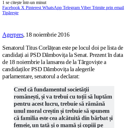
1
se citește într-un minut
Facebook
X
Pinterest
WhatsApp
Telegram
Viber
Trimite prin email
Tipărește
Agerpres
, 18 noiembrie 2016
Senatorul Titus Corlățean este pe locul doi pe lista de
candidați ai PSD Dâmbovița la Senat. Prezent în data
de 18 noiembrie la lansarea de la Târgoviște a
candidaților PSD Dâmbovița la alegerile
parlamentare, senatorul a declarat:
Cred că fundamentul societății
românești, și va trebui cu toții să luptăm
pentru acest lucru, trebuie să rămână
unul moral creștin și trebuie să spunem
că familia este cea alcătuită din bărbat și
femeie, un tată și o mamă și copiii pe