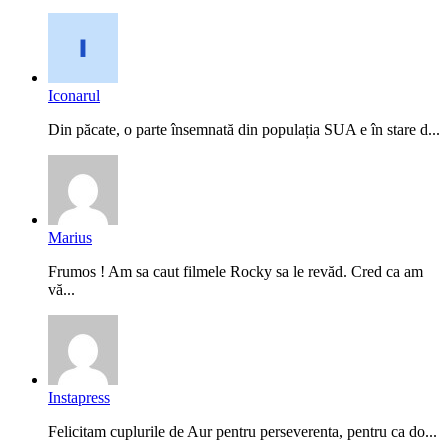
Iconarul
Din păcate, o parte însemnată din populația SUA e în stare d...
Marius
Frumos ! Am sa caut filmele Rocky sa le revăd. Cred ca am
vă...
Instapress
Felicitam cuplurile de Aur pentru perseverenta, pentru ca do...