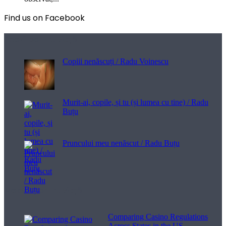
Find us on Facebook
Poezii pentru viață
Copiii nenăscuți / Radu Voinescu
Murit-ai, copile, și tu (și lumea cu tine) / Radu
Buțu
Pruncului meu nenăscut / Radu Buțu
Melodii pentru viață
Comparing Casino Regulations
Across States in the US