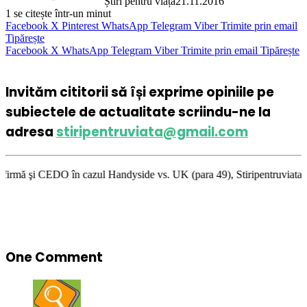
Știri pentru viață
21.11.2016
1
se citește într-un minut
Facebook
X
Pinterest
WhatsApp
Telegram
Viber
Trimite prin email
Tipărește
Facebook
X
WhatsApp
Telegram
Viber
Trimite prin email
Tipărește
Invităm cititorii să își exprime opiniile pe
subiectele de actualitate scriindu-ne la
adresa
stiripentruviata@gmail.com
n cazul Handyside vs. UK (para 49), Stiripentruviata.ro consideră că dez
One Comment