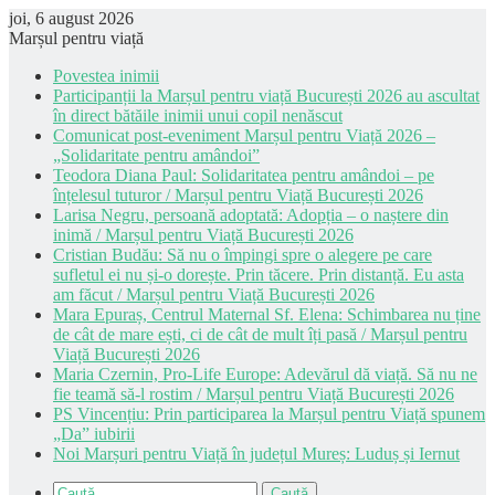
joi, 6 august 2026
Marșul pentru viață
Povestea inimii
Participanții la Marșul pentru viață București 2026 au ascultat
în direct bătăile inimii unui copil nenăscut
Comunicat post-eveniment Marșul pentru Viață 2026 –
„Solidaritate pentru amândoi”
Teodora Diana Paul: Solidaritatea pentru amândoi – pe
înțelesul tuturor / Marșul pentru Viață București 2026
Larisa Negru, persoană adoptată: Adopția – o naștere din
inimă / Marșul pentru Viață București 2026
Cristian Budău: Să nu o împingi spre o alegere pe care
sufletul ei nu și-o dorește. Prin tăcere. Prin distanță. Eu asta
am făcut / Marșul pentru Viață București 2026
Mara Epuraș, Centrul Maternal Sf. Elena: Schimbarea nu ține
de cât de mare ești, ci de cât de mult îți pasă / Marșul pentru
Viață București 2026
Maria Czernin, Pro-Life Europe: Adevărul dă viață. Să nu ne
fie teamă să-l rostim / Marșul pentru Viață București 2026
PS Vincențiu: Prin participarea la Marșul pentru Viață spunem
„Da” iubirii
Noi Marșuri pentru Viață în județul Mureș: Luduș și Iernut
Caută