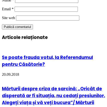
Nume
*
Email
*
Site web
Articole relaționate
Se poate frauda votul, la Referendumul
pentru Căsătorie?
20.09.2018
Mărturii despre criza de sarcină: „Oricât de
disperată ar fi situația, nu cedați presiunilor.
Alegeți viața și vă veți bucura”/ Mărturii