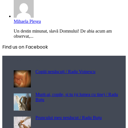
Mihaela Pleșea
Un destin minunat, slavă Domnului! De abia acum am
observat,...
Find us on Facebook
Poezii pentru viață
Copiii nenăscuți / Radu Voinescu
Murit-ai, copile, și tu (și lumea cu tine) / Radu
Buțu
Pruncului meu nenăscut / Radu Buțu