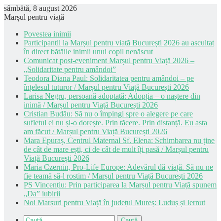
sâmbătă, 8 august 2026
Marșul pentru viață
Povestea inimii
Participanții la Marșul pentru viață București 2026 au ascultat
în direct bătăile inimii unui copil nenăscut
Comunicat post-eveniment Marșul pentru Viață 2026 –
„Solidaritate pentru amândoi”
Teodora Diana Paul: Solidaritatea pentru amândoi – pe
înțelesul tuturor / Marșul pentru Viață București 2026
Larisa Negru, persoană adoptată: Adopția – o naștere din
inimă / Marșul pentru Viață București 2026
Cristian Budău: Să nu o împingi spre o alegere pe care
sufletul ei nu și-o dorește. Prin tăcere. Prin distanță. Eu asta
am făcut / Marșul pentru Viață București 2026
Mara Epuraș, Centrul Maternal Sf. Elena: Schimbarea nu ține
de cât de mare ești, ci de cât de mult îți pasă / Marșul pentru
Viață București 2026
Maria Czernin, Pro-Life Europe: Adevărul dă viață. Să nu ne
fie teamă să-l rostim / Marșul pentru Viață București 2026
PS Vincențiu: Prin participarea la Marșul pentru Viață spunem
„Da” iubirii
Noi Marșuri pentru Viață în județul Mureș: Luduș și Iernut
Caută