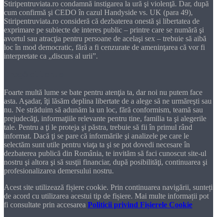
Stiripentruviata.ro condamnă instigarea la ură şi violenţă. Dar, după
cum confirmă şi CEDO în cazul Handyside vs. UK (para 49),
Stiripentruviata.ro consideră că dezbaterea onestă şi libertatea de
exprimare pe subiecte de interes public – printre care se numără şi
avortul sau atracţia pentru persoane de acelaşi sex – trebuie să aibă
loc în mod democratic, fără a fi cenzurate de ameninţarea că vor fi
interpretate ca „discurs al urii”.
Dragă cititorule
Foarte multă lume se bate pentru atenţia ta, dar noi nu putem face
asta. Aşadar, îţi lăsăm deplina libertate de a alege să ne urmăreşti sau
nu. Ne străduim să adunăm la un loc, fără conformism, teamă sau
prejudecăţi, informaţiile relevante pentru tine, familia ta şi alegerile
tale. Pentru a ţi le proteja şi păstra, trebuie să fii în primul rând
informat. Dacă ţi se pare că informările şi analizele pe care le
selectăm sunt utile pentru viaţa ta şi se pot dovedi necesare în
dezbaterea publică din România, te invităm să faci cunoscut site-ul
nostru şi altora şi să susţii financiar, după posibilităţi, continuarea şi
profesionalizarea demersului nostru.
Acest site utilizează fișiere cookie. Prin continuarea navigării, sunteți
de acord cu utilizarea acestui tip de fișiere. Mai multe informații pot
fi consultate prin accesarea
Politicii privind Fișierele Cookie