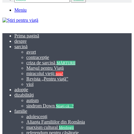
Meniu
Prima pagină
despre
sarcină
avort
contracepție
criza de sarcină
MĂRTURII
Marșul pentru Viață
miracolul vieţii
nou!
Revista „Pentru viață”
viol
adopţie
dizabilităţi
autism
sindrom Down
Știați că...?
familie
adolescenţi
Alianța Familiilor din România
marxism cultural
Ideologii
referendum pentru căsătorie