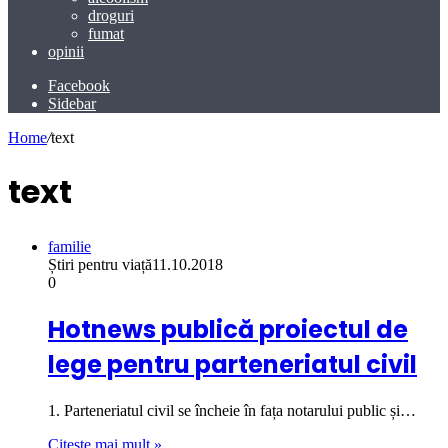
droguri
fumat
opinii
Facebook
Sidebar
Home
/
text
text
familie
Știri pentru viață
11.10.2018
0
Hotnews publică proiectul de
lege pentru parteneriatul civil
1. Parteneriatul civil se încheie în fața notarului public și…
Citește mai mult »