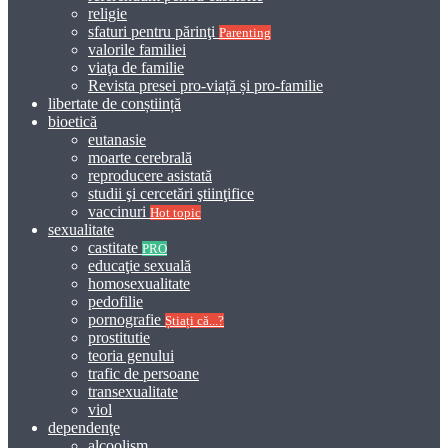
religie
sfaturi pentru părinţi
Parenting
valorile familiei
viaţa de familie
Revista presei pro-viață și pro-familie
libertate de conștiință
bioetică
eutanasie
moarte cerebrală
reproducere asistată
studii şi cercetări ştiinţifice
vaccinuri
Hot topic
sexualitate
castitate
PRO
educaţie sexuală
homosexualitate
pedofilie
pornografie
Știați că...?
prostitutie
teoria genului
trafic de persoane
transexualitate
viol
dependenţe
alcoolism