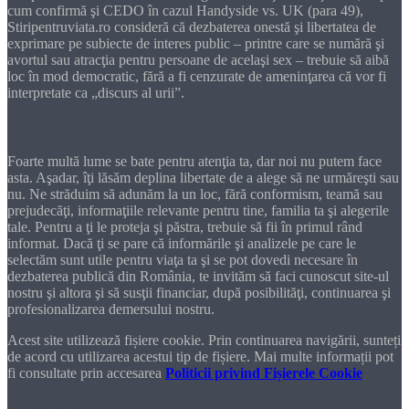
cum confirmă şi CEDO în cazul Handyside vs. UK (para 49),
Stiripentruviata.ro consideră că dezbaterea onestă şi libertatea de
exprimare pe subiecte de interes public – printre care se numără şi
avortul sau atracţia pentru persoane de acelaşi sex – trebuie să aibă
loc în mod democratic, fără a fi cenzurate de ameninţarea că vor fi
interpretate ca „discurs al urii”.
Dragă cititorule
Foarte multă lume se bate pentru atenţia ta, dar noi nu putem face
asta. Aşadar, îţi lăsăm deplina libertate de a alege să ne urmăreşti sau
nu. Ne străduim să adunăm la un loc, fără conformism, teamă sau
prejudecăţi, informaţiile relevante pentru tine, familia ta şi alegerile
tale. Pentru a ţi le proteja şi păstra, trebuie să fii în primul rând
informat. Dacă ţi se pare că informările şi analizele pe care le
selectăm sunt utile pentru viaţa ta şi se pot dovedi necesare în
dezbaterea publică din România, te invităm să faci cunoscut site-ul
nostru şi altora şi să susţii financiar, după posibilităţi, continuarea şi
profesionalizarea demersului nostru.
Acest site utilizează fișiere cookie. Prin continuarea navigării, sunteți
de acord cu utilizarea acestui tip de fișiere. Mai multe informații pot
fi consultate prin accesarea
Politicii privind Fișierele Cookie
DONEAZĂ!