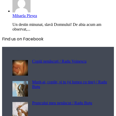
Mihaela Pleșea
Un destin minunat, slavă Domnului! De abia acum am
observat,...
Find us on Facebook
Poezii pentru viață
Copiii nenăscuți / Radu Voinescu
Murit-ai, copile, și tu (și lumea cu tine) / Radu
Buțu
Pruncului meu nenăscut / Radu Buțu