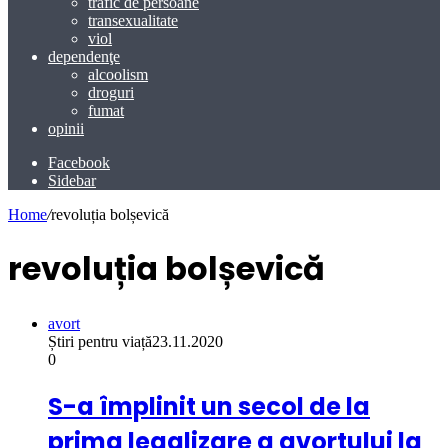
trafic de persoane
transexualitate
viol
dependenţe
alcoolism
droguri
fumat
opinii
Facebook
Sidebar
Home
/
revoluția bolșevică
revoluția bolșevică
avort
Știri pentru viață
23.11.2020
0
S-a împlinit un secol de la
prima legalizare a avortului la