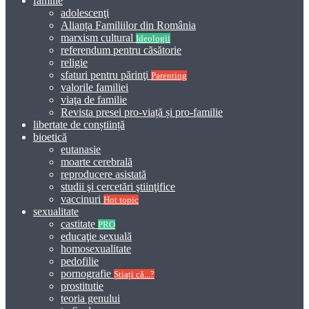
familie
adolescenţi
Alianța Familiilor din România
marxism cultural
Ideologii
referendum pentru căsătorie
religie
sfaturi pentru părinţi
Parenting
valorile familiei
viaţa de familie
Revista presei pro-viață și pro-familie
libertate de conștiință
bioetică
eutanasie
moarte cerebrală
reproducere asistată
studii şi cercetări ştiinţifice
vaccinuri
Hot topic
sexualitate
castitate
PRO
educaţie sexuală
homosexualitate
pedofilie
pornografie
Știați că...?
prostitutie
teoria genului