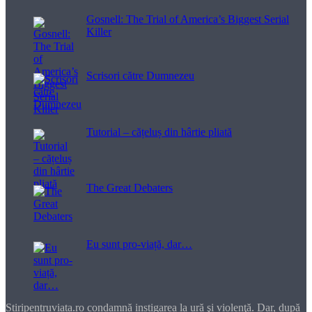
Gosnell: The Trial of America’s Biggest Serial
Killer
Scrisori către Dumnezeu
Tutorial – cățeluș din hârtie pliată
The Great Debaters
Eu sunt pro-viață, dar…
Stiripentruviata.ro condamnă instigarea la ură şi violenţă. Dar, după