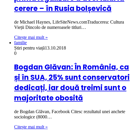
cerere – în Rusia bolșevică
de Michael Haynes, LifeSiteNews.comTraducerea: Cultura
Vieții Dincolo de numeroasele titluri…
Citește mai mult »
familie
Știri pentru viață
13.10.2018
0
Bogdan Glăvan: În România, ca
și în SUA, 25% sunt conservatori
dedicați, iar două treimi sunt o
majoritate obosită
de Bogdan Glăvan, Facebook Citesc rezultatul unei anchete
sociologice (8000…
Citește mai mult »