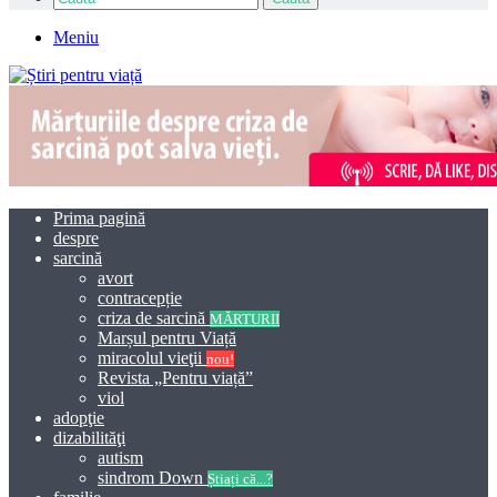
Meniu
Prima pagină
despre
sarcină
avort
contracepție
criza de sarcină
MĂRTURII
Marșul pentru Viață
miracolul vieţii
nou!
Revista „Pentru viață”
viol
adopţie
dizabilităţi
autism
sindrom Down
Știați că...?