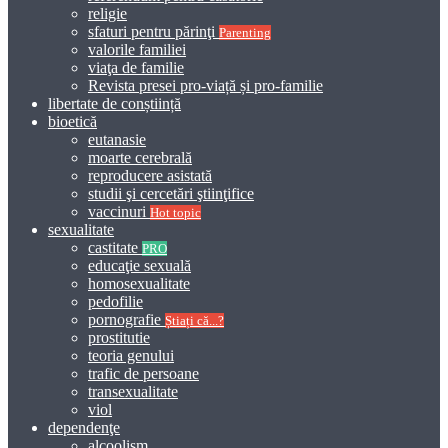
religie
sfaturi pentru părinţi
Parenting
valorile familiei
viaţa de familie
Revista presei pro-viață și pro-familie
libertate de conștiință
bioetică
eutanasie
moarte cerebrală
reproducere asistată
studii şi cercetări ştiinţifice
vaccinuri
Hot topic
sexualitate
castitate
PRO
educaţie sexuală
homosexualitate
pedofilie
pornografie
Știați că...?
prostitutie
teoria genului
trafic de persoane
transexualitate
viol
dependenţe
alcoolism