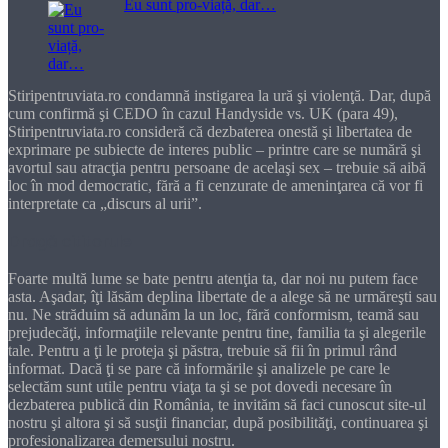
Eu sunt pro-viață, dar…
Stiripentruviata.ro condamnă instigarea la ură şi violenţă. Dar, după
cum confirmă şi CEDO în cazul Handyside vs. UK (para 49),
Stiripentruviata.ro consideră că dezbaterea onestă şi libertatea de
exprimare pe subiecte de interes public – printre care se numără şi
avortul sau atracţia pentru persoane de acelaşi sex – trebuie să aibă
loc în mod democratic, fără a fi cenzurate de ameninţarea că vor fi
interpretate ca „discurs al urii”.
Dragă cititorule
Foarte multă lume se bate pentru atenţia ta, dar noi nu putem face
asta. Aşadar, îţi lăsăm deplina libertate de a alege să ne urmăreşti sau
nu. Ne străduim să adunăm la un loc, fără conformism, teamă sau
prejudecăţi, informaţiile relevante pentru tine, familia ta şi alegerile
tale. Pentru a ţi le proteja şi păstra, trebuie să fii în primul rând
informat. Dacă ţi se pare că informările şi analizele pe care le
selectăm sunt utile pentru viaţa ta şi se pot dovedi necesare în
dezbaterea publică din România, te invităm să faci cunoscut site-ul
nostru şi altora şi să susţii financiar, după posibilităţi, continuarea şi
profesionalizarea demersului nostru.