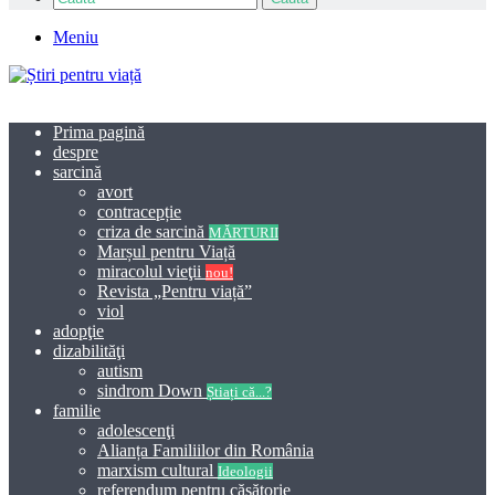
Meniu
Prima pagină
despre
sarcină
avort
contracepție
criza de sarcină
MĂRTURII
Marșul pentru Viață
miracolul vieţii
nou!
Revista „Pentru viață”
viol
adopţie
dizabilităţi
autism
sindrom Down
Știați că...?
familie
adolescenţi
Alianța Familiilor din România
marxism cultural
Ideologii
referendum pentru căsătorie