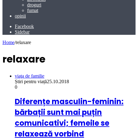
droguri
fumat
opinii
Facebook
Sidebar
Home
/
relaxare
relaxare
viaţa de familie
Știri pentru viață
25.10.2018
0
Diferențe masculin-feminin:
bărbații sunt mai puțin
comunicativi; femeile se
relaxează vorbind