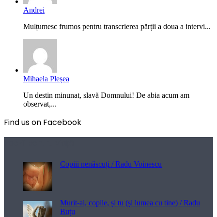
Andrei
Mulțumesc frumos pentru transcrierea părții a doua a intervi...
Mihaela Pleșea
Un destin minunat, slavă Domnului! De abia acum am
observat,...
Find us on Facebook
Poezii pentru viață
Copiii nenăscuți / Radu Voinescu
Murit-ai, copile, și tu (și lumea cu tine) / Radu
Buțu