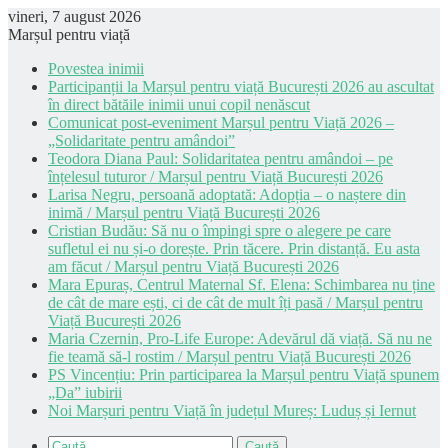
vineri, 7 august 2026
Marșul pentru viață
Povestea inimii
Participanții la Marșul pentru viață București 2026 au ascultat
în direct bătăile inimii unui copil nenăscut
Comunicat post-eveniment Marșul pentru Viață 2026 –
„Solidaritate pentru amândoi”
Teodora Diana Paul: Solidaritatea pentru amândoi – pe
înțelesul tuturor / Marșul pentru Viață București 2026
Larisa Negru, persoană adoptată: Adopția – o naștere din
inimă / Marșul pentru Viață București 2026
Cristian Budău: Să nu o împingi spre o alegere pe care
sufletul ei nu și-o dorește. Prin tăcere. Prin distanță. Eu asta
am făcut / Marșul pentru Viață București 2026
Mara Epuraș, Centrul Maternal Sf. Elena: Schimbarea nu ține
de cât de mare ești, ci de cât de mult îți pasă / Marșul pentru
Viață București 2026
Maria Czernin, Pro-Life Europe: Adevărul dă viață. Să nu ne
fie teamă să-l rostim / Marșul pentru Viață București 2026
PS Vincențiu: Prin participarea la Marșul pentru Viață spunem
„Da” iubirii
Noi Marșuri pentru Viață în județul Mureș: Luduș și Iernut
Caută