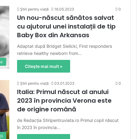
Știri pentru viață
16.05.2023
0
Un nou-născut sănătos salvat
cu ajutorul unei instalații de tip
Baby Box din Arkansas
Adaptat după Bridget Sielicki, First responders
retrieve healthy newborn from…
ie
Citește mai mult »
Știri pentru viață
03.01.2023
0
Italia: Primul născut al anului
2023 în provincia Verona este
de origine română
de Redacția Stiripentruviata.ro Primul copil născut
în 2023 în provincia…
ii