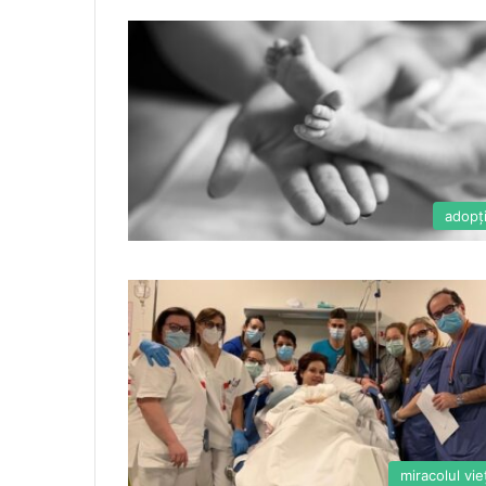
adopţ
miracolul vieţ