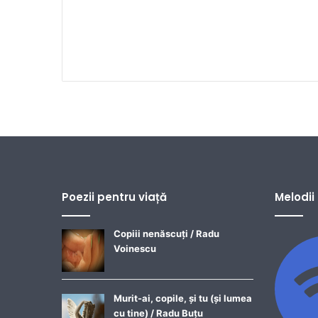
Poezii pentru viață
Melodii
Copiii nenăscuți / Radu
Voinescu
Murit-ai, copile, și tu (și lumea
cu tine) / Radu Buțu