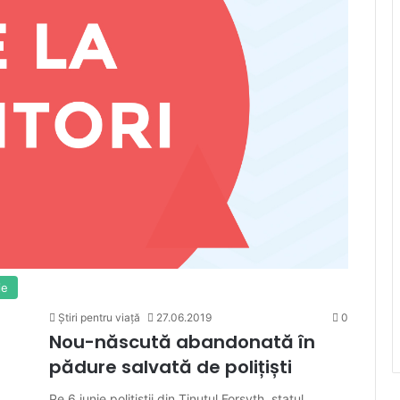
ie
Știri pentru viață
27.06.2019
0
Nou-născută abandonată în
pădure salvată de polițiști
Pe 6 iunie polițiștii din Ținutul Forsyth, statul