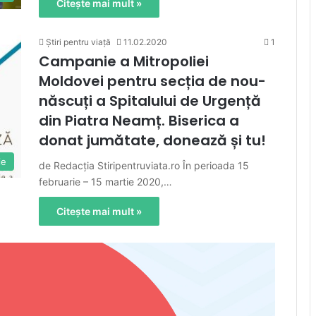
Citește mai mult »
Știri pentru viață
11.02.2020
1
Campanie a Mitropoliei
Moldovei pentru secția de nou-
născuți a Spitalului de Urgență
din Piatra Neamț. Biserica a
donat jumătate, donează și tu!
ie
de Redacția Stiripentruviata.ro În perioada 15
februarie – 15 martie 2020,…
Citește mai mult »