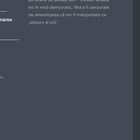
loc în mod democratic, fără a fi cenzurate
de ameninţarea că vor fi interpretate ca
 hârtie
„discurs al urii”.
r…