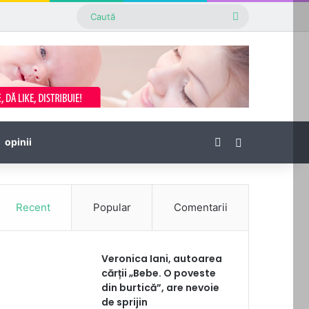
Caută
Facebook
Sidebar
opinii
Recent
Popular
Comentarii
Veronica Iani, autoarea
cărții „Bebe. O poveste
din burtică”, are nevoie
de sprijin