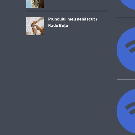
Pruncului meu nenăscut /
Radu Buțu