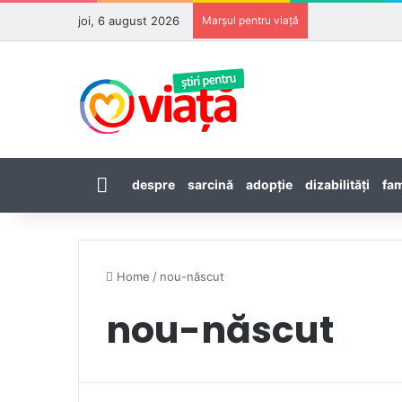
joi, 6 august 2026
Marșul pentru viață
Prima pagină
despre
sarcină
adopţie
dizabilităţi
fam
Home
/
nou-născut
nou-născut