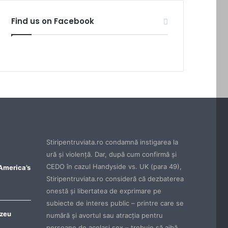
Find us on Facebook
Stiripentruviata.ro condamnă instigarea la
ură şi violenţă. Dar, după cum confirmă şi
CEDO în cazul Handyside vs. UK (para 49),
 America’s
Stiripentruviata.ro consideră că dezbaterea
onestă şi libertatea de exprimare pe
subiecte de interes public – printre care se
ezeu
numără şi avortul sau atracţia pentru
persoane de acelaşi sex – trebuie să aibă