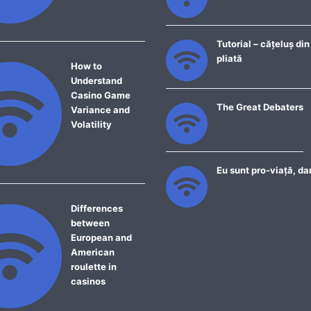
Tutorial – cățeluș din
pliată
How to
Understand
Casino Game
The Great Debaters
Variance and
Volatility
Eu sunt pro-viață, da
Differences
between
European and
American
roulette in
casinos