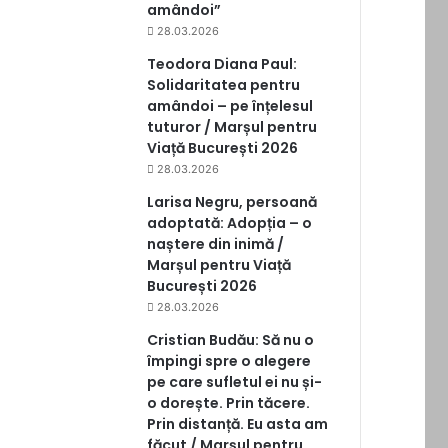
amândoi”
28.03.2026
Teodora Diana Paul:
Solidaritatea pentru
amândoi – pe înțelesul
tuturor / Marșul pentru
Viață București 2026
28.03.2026
Larisa Negru, persoană
adoptată: Adopția – o
naștere din inimă /
Marșul pentru Viață
București 2026
28.03.2026
Cristian Budău: Să nu o
împingi spre o alegere
pe care sufletul ei nu și-
o dorește. Prin tăcere.
Prin distanță. Eu asta am
făcut / Marșul pentru