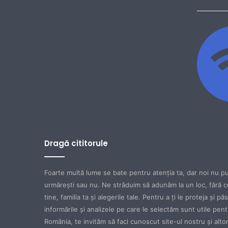
Dragă cititorule
Foarte multă lume se bate pentru atenţia ta, dar noi nu pu
urmăreşti sau nu. Ne străduim să adunăm la un loc, fără c
tine, familia ta şi alegerile tale. Pentru a ţi le proteja şi p
informările şi analizele pe care le selectăm sunt utile pen
România, te invităm să faci cunoscut site-ul nostru şi altora