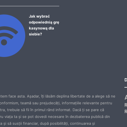
Jak wybrać
odpowiednią grę
kasynową dla
siebie?
tem face asta. Aşadar, îţi lăsăm deplina libertate de a alege să ne
onformism, teamă sau prejudecăţi, informaţiile relevante pentru
ăstra, trebuie să fii în primul rând informat. Dacă ţi se pare că
tru viaţa ta şi se pot dovedi necesare în dezbaterea publică din
 şi să susţii financiar, după posibilităţi, continuarea şi