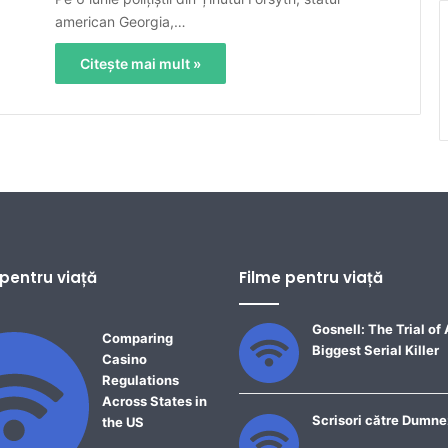
american Georgia,…
Citește mai mult »
 pentru viață
Filme pentru viață
Gosnell: The Trial of
Comparing
Biggest Serial Killer
Casino
Regulations
Across States in
Scrisori către Dumn
the US