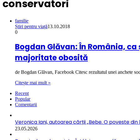
conservatori
familie
Știri pentru viață
13.10.2018
0
Bogdan Glăvan: În România, ca și
majoritate obosită
de Bogdan Glăvan, Facebook Citesc rezultatul unei anchete s
Citește mai mult »
Recent
Popular
Comentarii
Veronica Iani, autoarea cărții „Bebe. O poveste din b
23.05.2026