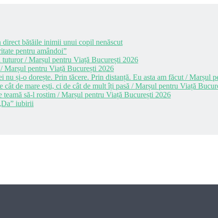
 direct bătăile inimii unui copil nenăscut
itate pentru amândoi”
 tuturor / Marșul pentru Viață București 2026
 / Marșul pentru Viață București 2026
i nu și-o dorește. Prin tăcere. Prin distanță. Eu asta am făcut / Marșul
cât de mare ești, ci de cât de mult îți pasă / Marșul pentru Viață Bucur
e teamă să-l rostim / Marșul pentru Viață București 2026
Da” iubirii