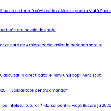
Să nu ne fie teamă să-l rostim / Marșul pentru Viață Bucu
urtică”, are nevoie de sprijin
r ajutate de Arhiepiscopia Iașilor în perioada sarcinii
u ascultat în direct bătăile inimii unui copil nenăscut
6 – „Solidaritate pentru amândoi”
 pe înțelesul tuturor / Marșul pentru Viață București 202