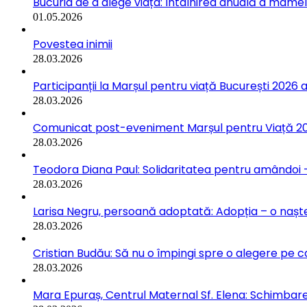
Bucuria de a alege viața: Întâlnirea anuală a mamelo
01.05.2026
Povestea inimii
28.03.2026
Participanții la Marșul pentru viață București 2026 a
28.03.2026
Comunicat post-eveniment Marșul pentru Viață 202
28.03.2026
Teodora Diana Paul: Solidaritatea pentru amândoi –
28.03.2026
Larisa Negru, persoană adoptată: Adopția – o naște
28.03.2026
Cristian Budău: Să nu o împingi spre o alegere pe ca
28.03.2026
Mara Epuraș, Centrul Maternal Sf. Elena: Schimbarea