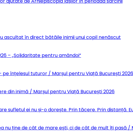
r ajutate de Arhiepiscopia Iașilor în perioada sarcinii
u ascultat în direct bătăile inimii unui copil nenăscut
6 – „Solidaritate pentru amândoi”
 pe înțelesul tuturor / Marșul pentru Viață București 202
re din inimă / Marșul pentru Viață București 2026
re sufletul ei nu și-o dorește. Prin tăcere. Prin distanță.
 nu ține de cât de mare ești, ci de cât de mult îți pasă /