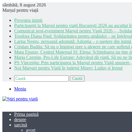
sâmbătă, 8 august 2026
Marșul pentru viață
Povestea inimii
Participanții la Marșul pentru viață București 2026 au ascultat în
Comunicat post-eveniment Marșul pentru Viață 2026 – „Solidar
Teodora Diana Paul: Solidaritatea pentru amândoi – pe înțelesul
Larisa Negru, persoană adoptată: Adopția – o naștere din inimă
Cristian Budău: Să nu o împingi spre o alegere pe care sufletul e
Mara Epuraș, Centrul Maternal Sf. Elena: Schimbarea nu ține de 
Maria Czernin, Pro-Life Europe: Adevărul dă viață. Să nu ne fi
PS Vincențiu: Prin participarea la Marșul pentru Viață spunem „
Noi Marșuri pentru Viață în județul Mureș: Luduș și Iernut
Caută
Meniu
Prima pagină
despre
sarcină
avort