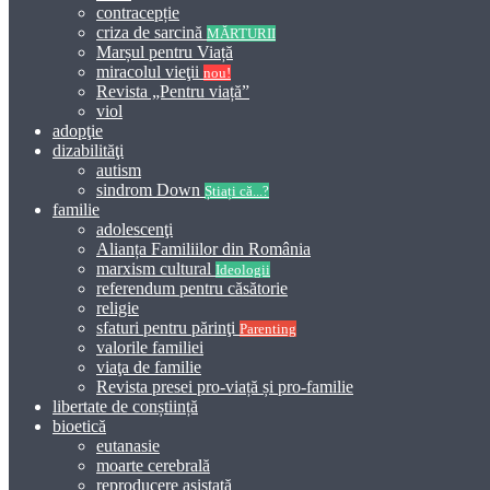
contracepție
criza de sarcină
MĂRTURII
Marșul pentru Viață
miracolul vieţii
nou!
Revista „Pentru viață”
viol
adopţie
dizabilităţi
autism
sindrom Down
Știați că...?
familie
adolescenţi
Alianța Familiilor din România
marxism cultural
Ideologii
referendum pentru căsătorie
religie
sfaturi pentru părinţi
Parenting
valorile familiei
viaţa de familie
Revista presei pro-viață și pro-familie
libertate de conștiință
bioetică
eutanasie
moarte cerebrală
reproducere asistată