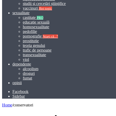
studii şi cercetări ştiinţifice
vaccinuri
Hot topic
sexualitate
castitate
PRO
educaţie sexuală
homosexualitate
pedofilie
pornografie
Știați că...?
prostitutie
teoria genului
trafic de persoane
transexualitate
viol
dependenţe
alcoolism
droguri
fumat
opinii
Facebook
Sidebar
Home
/
conservatori