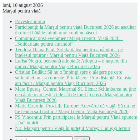
luni, 10 august 2026
Marșul pentru viață
Povestea inimii
Participanții la Marșul pentru viață București 2026 au ascultat
în direct bătăile inimii unui copil nenăscut
Comunicat post-eveniment Marșul pentru Viață 2026 –
„Solidaritate pentru amândoi”
Teodora Diana Paul: Solidaritatea pentru amândoi – pe
înțelesul tuturor / Marșul pentru Viață București 2026
Larisa Negru, persoană adoptată: Adopția – o naștere din
inimă / Marșul pentru Viață București 2026
Cristian Budău: Să nu o împingi spre o alegere pe care
sufletul ei nu și-o dorește. Prin tăcere. Prin distanță. Eu asta
am făcut / Marșul pentru Viață București 2026
Mara Epuraș, Centrul Maternal Sf. Elena: Schimbarea nu ține
de cât de mare ești, ci de cât de mult îți pasă / Marșul pentru
Viață București 2026
Maria Czernin, Pro-Life Europe: Adevărul dă viață. Să nu ne
fie teamă să-l rostim / Marșul pentru Viață București 2026
PS Vincențiu: Prin participarea la Marșul pentru Viață spunem
„Da” iubirii
Noi Marșuri pentru Viață în județul Mureș: Luduș și Iernut
Caută