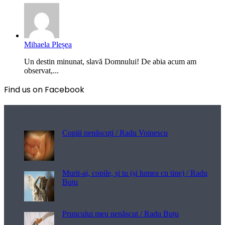
Mihaela Pleșea
Un destin minunat, slavă Domnului! De abia acum am
observat,...
Find us on Facebook
Poezii pentru viață
Copiii nenăscuți / Radu Voinescu
Murit-ai, copile, și tu (și lumea cu tine) / Radu
Buțu
Pruncului meu nenăscut / Radu Buțu