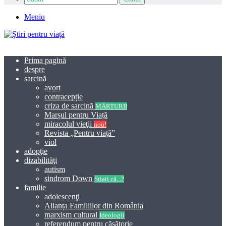
Meniu
Prima pagină
despre
sarcină
avort
contracepție
criza de sarcină
MĂRTURII
Marșul pentru Viață
miracolul vieţii
nou!
Revista „Pentru viață”
viol
adopţie
dizabilităţi
autism
sindrom Down
Știați că...?
familie
adolescenţi
Alianța Familiilor din România
marxism cultural
Ideologii
referendum pentru căsătorie