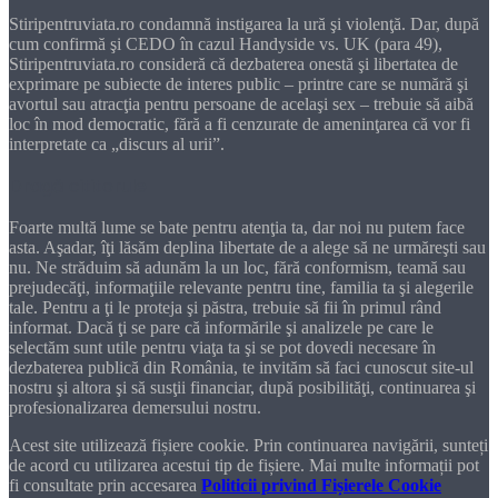
Stiripentruviata.ro condamnă instigarea la ură şi violenţă. Dar, după
cum confirmă şi CEDO în cazul Handyside vs. UK (para 49),
Stiripentruviata.ro consideră că dezbaterea onestă şi libertatea de
exprimare pe subiecte de interes public – printre care se numără şi
avortul sau atracţia pentru persoane de acelaşi sex – trebuie să aibă
loc în mod democratic, fără a fi cenzurate de ameninţarea că vor fi
interpretate ca „discurs al urii”.
Dragă cititorule
Foarte multă lume se bate pentru atenţia ta, dar noi nu putem face
asta. Aşadar, îţi lăsăm deplina libertate de a alege să ne urmăreşti sau
nu. Ne străduim să adunăm la un loc, fără conformism, teamă sau
prejudecăţi, informaţiile relevante pentru tine, familia ta şi alegerile
tale. Pentru a ţi le proteja şi păstra, trebuie să fii în primul rând
informat. Dacă ţi se pare că informările şi analizele pe care le
selectăm sunt utile pentru viaţa ta şi se pot dovedi necesare în
dezbaterea publică din România, te invităm să faci cunoscut site-ul
nostru şi altora şi să susţii financiar, după posibilităţi, continuarea şi
profesionalizarea demersului nostru.
Acest site utilizează fișiere cookie. Prin continuarea navigării, sunteți
de acord cu utilizarea acestui tip de fișiere. Mai multe informații pot
fi consultate prin accesarea
Politicii privind Fișierele Cookie