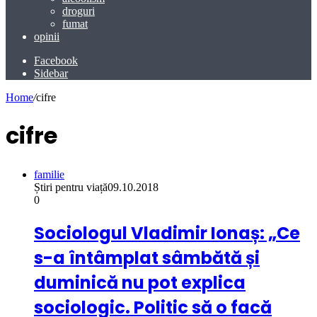
droguri
fumat
opinii
Facebook
Sidebar
Home
/
cifre
cifre
familie
Știri pentru viață
09.10.2018
0
Sociologul Vladimir Ionaș: „Ce
s-a întâmplat sâmbătă și
duminică nu pot explica
sociologic. Politic să o facă