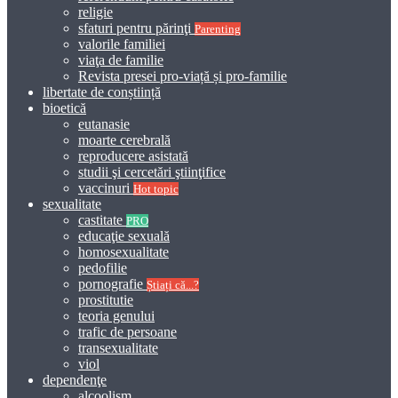
religie
sfaturi pentru părinţi
Parenting
valorile familiei
viaţa de familie
Revista presei pro-viață și pro-familie
libertate de conștiință
bioetică
eutanasie
moarte cerebrală
reproducere asistată
studii şi cercetări ştiinţifice
vaccinuri
Hot topic
sexualitate
castitate
PRO
educaţie sexuală
homosexualitate
pedofilie
pornografie
Știați că...?
prostitutie
teoria genului
trafic de persoane
transexualitate
viol
dependenţe
alcoolism