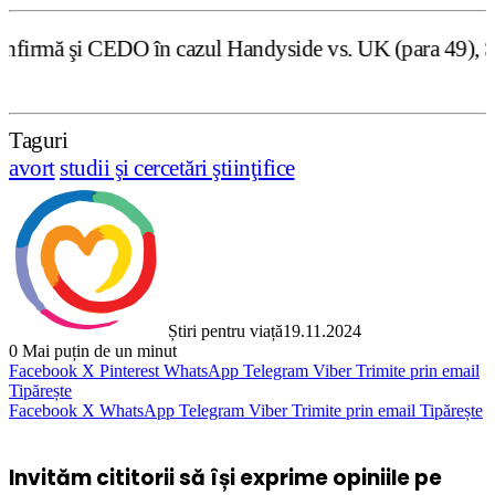
 cazul Handyside vs. UK (para 49), Stiripentruviata.ro co
Taguri
avort
studii şi cercetări ştiinţifice
Știri pentru viață
19.11.2024
0
Mai puțin de un minut
Facebook
X
Pinterest
WhatsApp
Telegram
Viber
Trimite prin email
Tipărește
Facebook
X
WhatsApp
Telegram
Viber
Trimite prin email
Tipărește
Invităm cititorii să își exprime opiniile pe