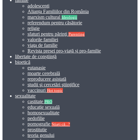
familie
adolescenţi
Alianța Familiilor din România
marxism cultural
Ideologii
referendum pentru căsătorie
religie
sfaturi pentru părinţi
Parenting
valorile familiei
viaţa de familie
Revista presei pro-viață și pro-familie
libertate de conștiință
bioetică
eutanasie
moarte cerebrală
reproducere asistată
studii şi cercetări ştiinţifice
vaccinuri
Hot topic
sexualitate
castitate
PRO
educaţie sexuală
homosexualitate
pedofilie
pornografie
Știați că...?
prostitutie
teoria genului