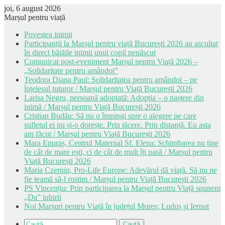
joi, 6 august 2026
Marșul pentru viață
Povestea inimii
Participanții la Marșul pentru viață București 2026 au ascultat
în direct bătăile inimii unui copil nenăscut
Comunicat post-eveniment Marșul pentru Viață 2026 –
„Solidaritate pentru amândoi”
Teodora Diana Paul: Solidaritatea pentru amândoi – pe
înțelesul tuturor / Marșul pentru Viață București 2026
Larisa Negru, persoană adoptată: Adopția – o naștere din
inimă / Marșul pentru Viață București 2026
Cristian Budău: Să nu o împingi spre o alegere pe care
sufletul ei nu și-o dorește. Prin tăcere. Prin distanță. Eu asta
am făcut / Marșul pentru Viață București 2026
Mara Epuraș, Centrul Maternal Sf. Elena: Schimbarea nu ține
de cât de mare ești, ci de cât de mult îți pasă / Marșul pentru
Viață București 2026
Maria Czernin, Pro-Life Europe: Adevărul dă viață. Să nu ne
fie teamă să-l rostim / Marșul pentru Viață București 2026
PS Vincențiu: Prin participarea la Marșul pentru Viață spunem
„Da” iubirii
Noi Marșuri pentru Viață în județul Mureș: Luduș și Iernut
Caută