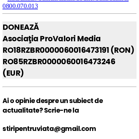
DONEAZĂ
Asociaţia ProValori Media
RO18RZBR0000060016473191 (RON)
RO85RZBR0000060016473246
(EUR)
Ai o opinie despre un subiect de
actualitate? Scrie-ne la
stiripentruviata@gmail.com