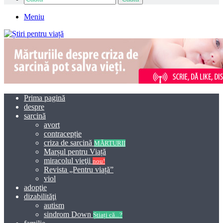
Meniu
Prima pagină
despre
sarcină
avort
contracepție
criza de sarcină
MĂRTURII
Marșul pentru Viață
miracolul vieţii
nou!
Revista „Pentru viață”
viol
adopţie
dizabilităţi
autism
sindrom Down
Știați că...?