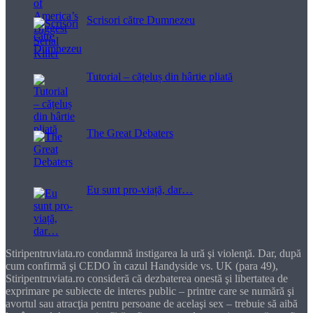
Scrisori către Dumnezeu
Tutorial – cățeluș din hârtie pliată
The Great Debaters
Eu sunt pro-viață, dar…
Stiripentruviata.ro condamnă instigarea la ură şi violenţă. Dar, după
cum confirmă şi CEDO în cazul Handyside vs. UK (para 49),
Stiripentruviata.ro consideră că dezbaterea onestă şi libertatea de
exprimare pe subiecte de interes public – printre care se numără şi
avortul sau atracţia pentru persoane de acelaşi sex – trebuie să aibă