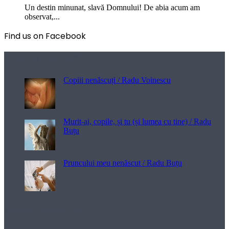
Un destin minunat, slavă Domnului! De abia acum am
observat,...
Find us on Facebook
Poezii pentru viață
Copiii nenăscuți / Radu Voinescu
Murit-ai, copile, și tu (și lumea cu tine) / Radu
Buțu
Pruncului meu nenăscut / Radu Buțu
Melodii pentru viață