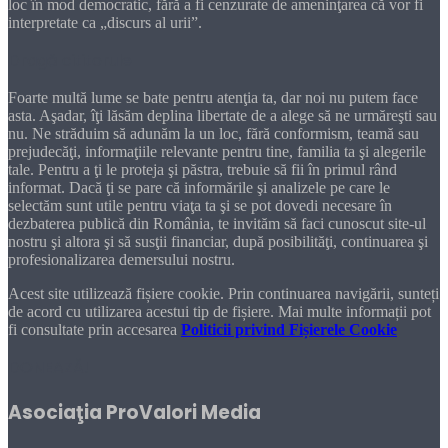
loc în mod democratic, fără a fi cenzurate de ameninţarea că vor fi
interpretate ca „discurs al urii”.
Dragă cititorule
Foarte multă lume se bate pentru atenţia ta, dar noi nu putem face
asta. Aşadar, îţi lăsăm deplina libertate de a alege să ne urmăreşti sau
nu. Ne străduim să adunăm la un loc, fără conformism, teamă sau
prejudecăţi, informaţiile relevante pentru tine, familia ta şi alegerile
tale. Pentru a ţi le proteja şi păstra, trebuie să fii în primul rând
informat. Dacă ţi se pare că informările şi analizele pe care le
selectăm sunt utile pentru viaţa ta şi se pot dovedi necesare în
dezbaterea publică din România, te invităm să faci cunoscut site-ul
nostru şi altora şi să susţii financiar, după posibilităţi, continuarea şi
profesionalizarea demersului nostru.
Acest site utilizează fișiere cookie. Prin continuarea navigării, sunteți
de acord cu utilizarea acestui tip de fișiere. Mai multe informații pot
fi consultate prin accesarea
Politicii privind Fișierele Cookie
DONEAZĂ!
Asociaţia ProValori Media