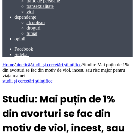
trafic de persoane
transexualitate
viol
dependenţe
alcoolism
droguri
fumat
opinii
Facebook
Sidebar
Home
/
bioetică
/
studii şi cercetări ştiinţifice
/
Studiu: Mai puțin de 1%
din avorturi se fac din motiv de viol, incest, sau risc major pentru
viața mamei
studii şi cercetări ştiinţifice
Studiu: Mai puțin de 1%
din avorturi se fac din
motiv de viol, incest, sau