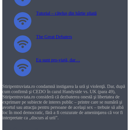
Tutorial – cățeluș din hârtie pliată
The Great Debaters
Eu sunt pro-viață, dar…
Stiripentruviata.ro condamnă instigarea la ură şi violenţă. Dar, după
cum confirmă şi CEDO în cazul Handyside vs. UK (para 49),
Stiripentruviata.ro consideră că dezbaterea onestă şi libertatea de
exprimare pe subiecte de interes public – printre care se numără şi
avortul sau atracţia pentru persoane de acelaşi sex – trebuie să aibă
loc în mod democratic, fără a fi cenzurate de ameninţarea că vor fi
interpretate ca „discurs al urii”.
Dragă cititorule