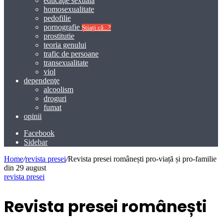
educaţie sexuală
homosexualitate
pedofilie
pornografie
Știați că...?
prostitutie
teoria genului
trafic de persoane
transexualitate
viol
dependenţe
alcoolism
droguri
fumat
opinii
Facebook
Sidebar
Home
/
revista presei
/
Revista presei românești pro-viață și pro-familie
din 29 august
revista presei
Revista presei românești