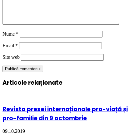
Nume
*
Email
*
Site web
Articole relaționate
Revista presei internaționale pro-viață și
pro-familie din 9 octombrie
09.10.2019