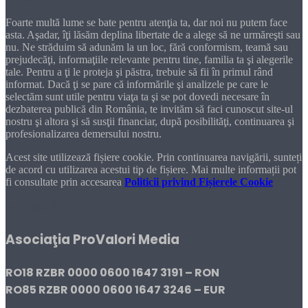
Foarte multă lume se bate pentru atenţia ta, dar noi nu putem face
asta. Aşadar, îţi lăsăm deplina libertate de a alege să ne urmăreşti sau
nu. Ne străduim să adunăm la un loc, fără conformism, teamă sau
prejudecăţi, informaţiile relevante pentru tine, familia ta şi alegerile
tale. Pentru a ţi le proteja şi păstra, trebuie să fii în primul rând
informat. Dacă ţi se pare că informările şi analizele pe care le
selectăm sunt utile pentru viaţa ta şi se pot dovedi necesare în
dezbaterea publică din România, te invităm să faci cunoscut site-ul
nostru şi altora şi să susţii financiar, după posibilităţi, continuarea şi
profesionalizarea demersului nostru.
Acest site utilizează fișiere cookie. Prin continuarea navigării, sunteți
de acord cu utilizarea acestui tip de fișiere. Mai multe informații pot
fi consultate prin accesarea
Politicii privind Fișierele Cookie
DONEAZĂ!
Asociaţia ProValori Media
RO18 RZBR 0000 0600 1647 3191 – RON
RO85 RZBR 0000 0600 1647 3246 – EUR