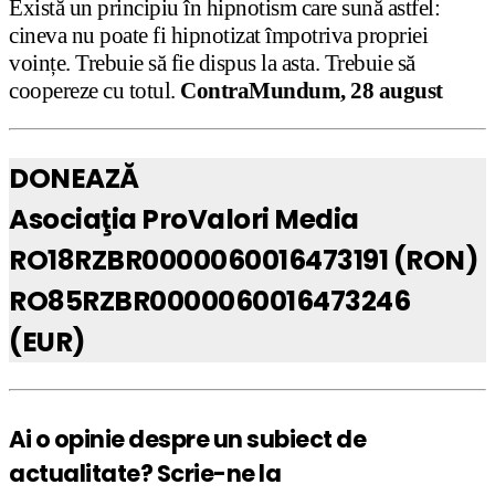
Există un principiu în hipnotism care sună astfel:
cineva nu poate fi hipnotizat împotriva propriei
voințe. Trebuie să fie dispus la asta. Trebuie să
coopereze cu totul.
ContraMundum, 28 august
DONEAZĂ
Asociaţia ProValori Media
RO18RZBR0000060016473191 (RON)
RO85RZBR0000060016473246
(EUR)
Ai o opinie despre un subiect de
actualitate? Scrie-ne la