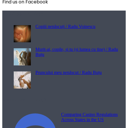
Find us on Facebook
Poezii pentru viață
Copiii nenăscuți / Radu Voinescu
Murit-ai, copile, și tu (și lumea cu tine) / Radu
Buțu
Pruncului meu nenăscut / Radu Buțu
Melodii pentru viață
Comparing Casino Regulations
Across States in the US