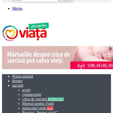
Meniu
Prima pagină
despre
sarcină
avort
contracepție
criza de sarcină
MĂRTURII
Marșul pentru Viață
miracolul vieţii
nou!
Revista „Pentru viață”