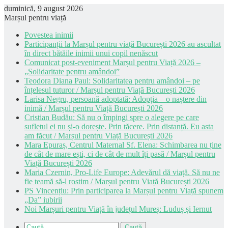
duminică, 9 august 2026
Marșul pentru viață
Povestea inimii
Participanții la Marșul pentru viață București 2026 au ascultat
în direct bătăile inimii unui copil nenăscut
Comunicat post-eveniment Marșul pentru Viață 2026 –
„Solidaritate pentru amândoi”
Teodora Diana Paul: Solidaritatea pentru amândoi – pe
înțelesul tuturor / Marșul pentru Viață București 2026
Larisa Negru, persoană adoptată: Adopția – o naștere din
inimă / Marșul pentru Viață București 2026
Cristian Budău: Să nu o împingi spre o alegere pe care
sufletul ei nu și-o dorește. Prin tăcere. Prin distanță. Eu asta
am făcut / Marșul pentru Viață București 2026
Mara Epuraș, Centrul Maternal Sf. Elena: Schimbarea nu ține
de cât de mare ești, ci de cât de mult îți pasă / Marșul pentru
Viață București 2026
Maria Czernin, Pro-Life Europe: Adevărul dă viață. Să nu ne
fie teamă să-l rostim / Marșul pentru Viață București 2026
PS Vincențiu: Prin participarea la Marșul pentru Viață spunem
„Da” iubirii
Noi Marșuri pentru Viață în județul Mureș: Luduș și Iernut
Caută