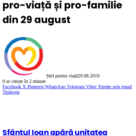
pro-viață și pro-familie
din 29 august
Știri pentru viață
29.08.2019
0
se citește în 2 minute
Facebook
X
Pinterest
WhatsApp
Telegram
Viber
Trimite prin email
Tipărește
Sfântul Ioan apără unitatea