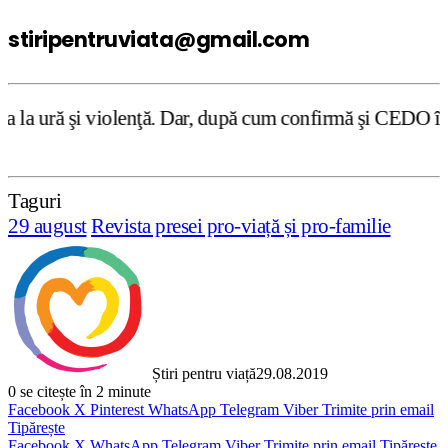
stiripentruviata@gmail.com
ă. Dar, după cum confirmă şi CEDO în cazul Handyside vs. 
Taguri
29 august
Revista presei pro-viață și pro-familie
Știri pentru viață
29.08.2019
0
se citește în 2 minute
Facebook
X
Pinterest
WhatsApp
Telegram
Viber
Trimite prin email
Tipărește
Facebook
X
WhatsApp
Telegram
Viber
Trimite prin email
Tipărește