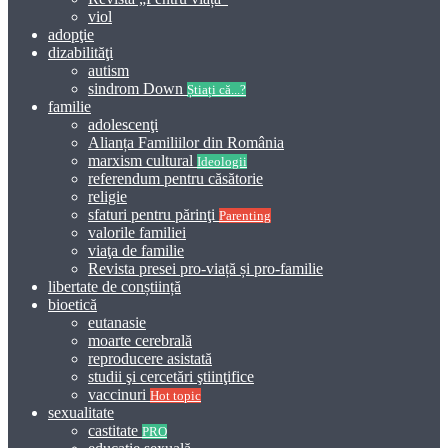
viol
adopţie
dizabilităţi
autism
sindrom Down
Știați că...?
familie
adolescenţi
Alianța Familiilor din România
marxism cultural
Ideologii
referendum pentru căsătorie
religie
sfaturi pentru părinţi
Parenting
valorile familiei
viaţa de familie
Revista presei pro-viață și pro-familie
libertate de conștiință
bioetică
eutanasie
moarte cerebrală
reproducere asistată
studii şi cercetări ştiinţifice
vaccinuri
Hot topic
sexualitate
castitate
PRO