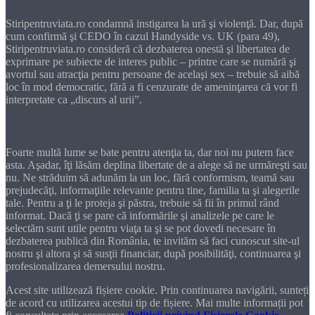
Stiripentruviata.ro condamnă instigarea la ură şi violenţă. Dar, după
cum confirmă şi CEDO în cazul Handyside vs. UK (para 49),
Stiripentruviata.ro consideră că dezbaterea onestă şi libertatea de
exprimare pe subiecte de interes public – printre care se numără şi
avortul sau atracţia pentru persoane de acelaşi sex – trebuie să aibă
loc în mod democratic, fără a fi cenzurate de ameninţarea că vor fi
interpretate ca „discurs al urii”.
Dragă cititorule
Foarte multă lume se bate pentru atenţia ta, dar noi nu putem face
asta. Aşadar, îţi lăsăm deplina libertate de a alege să ne urmăreşti sau
nu. Ne străduim să adunăm la un loc, fără conformism, teamă sau
prejudecăţi, informaţiile relevante pentru tine, familia ta şi alegerile
tale. Pentru a ţi le proteja şi păstra, trebuie să fii în primul rând
informat. Dacă ţi se pare că informările şi analizele pe care le
selectăm sunt utile pentru viaţa ta şi se pot dovedi necesare în
dezbaterea publică din România, te invităm să faci cunoscut site-ul
nostru şi altora şi să susţii financiar, după posibilităţi, continuarea şi
profesionalizarea demersului nostru.
Acest site utilizează fișiere cookie. Prin continuarea navigării, sunteți
de acord cu utilizarea acestui tip de fișiere. Mai multe informații pot