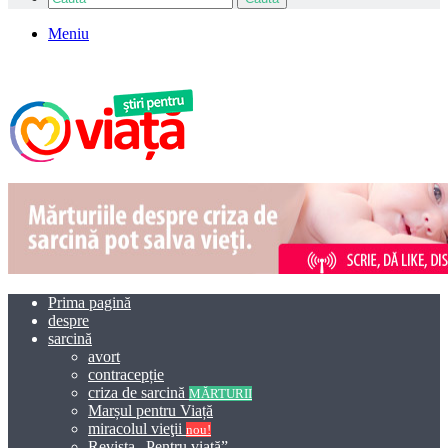
Meniu
Prima pagină
despre
sarcină
avort
contracepție
criza de sarcină
MĂRTURII
Marșul pentru Viață
miracolul vieţii
nou!
Revista „Pentru viață”