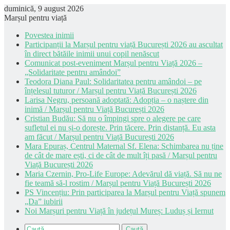
duminică, 9 august 2026
Marșul pentru viață
Povestea inimii
Participanții la Marșul pentru viață București 2026 au ascultat
în direct bătăile inimii unui copil nenăscut
Comunicat post-eveniment Marșul pentru Viață 2026 –
„Solidaritate pentru amândoi”
Teodora Diana Paul: Solidaritatea pentru amândoi – pe
înțelesul tuturor / Marșul pentru Viață București 2026
Larisa Negru, persoană adoptată: Adopția – o naștere din
inimă / Marșul pentru Viață București 2026
Cristian Budău: Să nu o împingi spre o alegere pe care
sufletul ei nu și-o dorește. Prin tăcere. Prin distanță. Eu asta
am făcut / Marșul pentru Viață București 2026
Mara Epuraș, Centrul Maternal Sf. Elena: Schimbarea nu ține
de cât de mare ești, ci de cât de mult îți pasă / Marșul pentru
Viață București 2026
Maria Czernin, Pro-Life Europe: Adevărul dă viață. Să nu ne
fie teamă să-l rostim / Marșul pentru Viață București 2026
PS Vincențiu: Prin participarea la Marșul pentru Viață spunem
„Da” iubirii
Noi Marșuri pentru Viață în județul Mureș: Luduș și Iernut
Caută