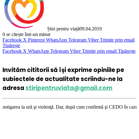
Știri pentru viață
09.04.2019
0
se citește într-un minut
Facebook
X
Pinterest
WhatsApp
Telegram
Viber
Trimite prin email
Tipărește
Facebook
X
WhatsApp
Telegram
Viber
Trimite prin email
Tipărește
Invităm cititorii să își exprime opiniile pe
subiectele de actualitate scriindu-ne la
adresa
stiripentruviata@gmail.com
 violenţă. Dar, după cum confirmă şi CEDO în cazul Handyside vs. UK (par