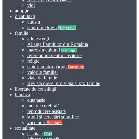
viol
adopţie
dizabilităţi
autism
sindrom Down
Știați că...?
familie
adolescenţi
Alianța Familiilor din România
marxism cultural
Ideologii
referendum pentru căsătorie
religie
sfaturi pentru părinţi
Parenting
valorile familiei
viaţa de familie
Revista presei pro-viață și pro-familie
libertate de conștiință
bioetică
eutanasie
moarte cerebrală
reproducere asistată
studii şi cercetări ştiinţifice
vaccinuri
Hot topic
sexualitate
castitate
PRO