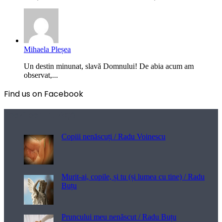
Mihaela Pleșea
Un destin minunat, slavă Domnului! De abia acum am
observat,...
Find us on Facebook
Poezii pentru viață
Copiii nenăscuți / Radu Voinescu
Murit-ai, copile, și tu (și lumea cu tine) / Radu
Buțu
Pruncului meu nenăscut / Radu Buțu