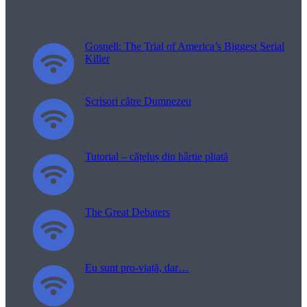
Filme pentru viață
Gosnell: The Trial of America’s Biggest Serial
Killer
Scrisori către Dumnezeu
Tutorial – cățeluș din hârtie pliată
The Great Debaters
Eu sunt pro-viață, dar…