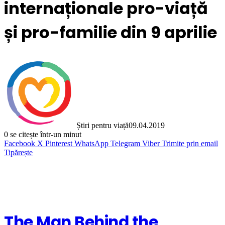
internaționale pro-viață
și pro-familie din 9 aprilie
Știri pentru viață
09.04.2019
0
se citește într-un minut
Facebook
X
Pinterest
WhatsApp
Telegram
Viber
Trimite prin email
Tipărește
The Man Behind the