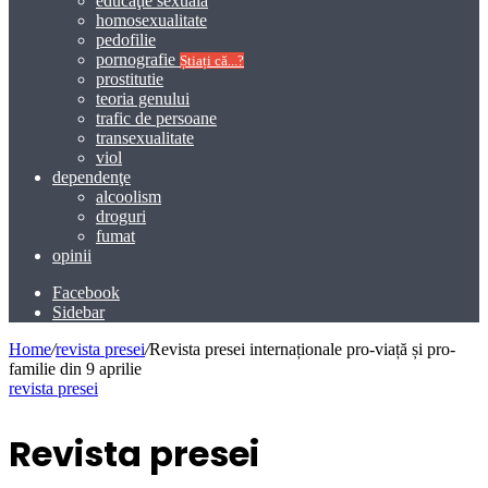
educaţie sexuală
homosexualitate
pedofilie
pornografie
Știați că...?
prostitutie
teoria genului
trafic de persoane
transexualitate
viol
dependenţe
alcoolism
droguri
fumat
opinii
Facebook
Sidebar
Home
/
revista presei
/
Revista presei internaționale pro-viață și pro-
familie din 9 aprilie
revista presei
Revista presei