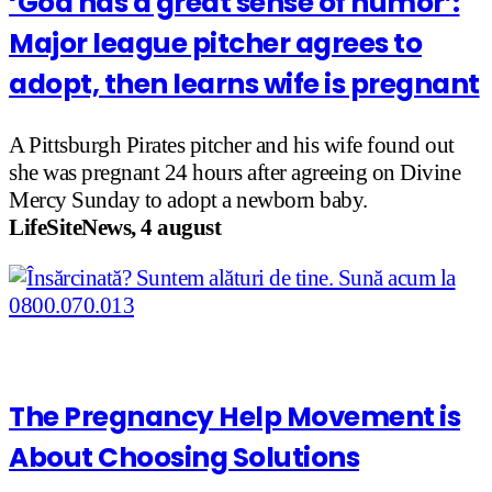
‘God has a great sense of humor’:
Major league pitcher agrees to
adopt, then learns wife is pregnant
A Pittsburgh Pirates pitcher and his wife found out
she was pregnant 24 hours after agreeing on Divine
Mercy Sunday to adopt a newborn baby.
LifeSiteNews, 4 august
The Pregnancy Help Movement is
About Choosing Solutions