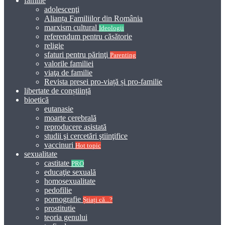
familie
adolescenţi
Alianța Familiilor din România
marxism cultural
Ideologii
referendum pentru căsătorie
religie
sfaturi pentru părinţi
Parenting
valorile familiei
viaţa de familie
Revista presei pro-viață și pro-familie
libertate de conștiință
bioetică
eutanasie
moarte cerebrală
reproducere asistată
studii şi cercetări ştiinţifice
vaccinuri
Hot topic
sexualitate
castitate
PRO
educaţie sexuală
homosexualitate
pedofilie
pornografie
Știați că...?
prostitutie
teoria genului