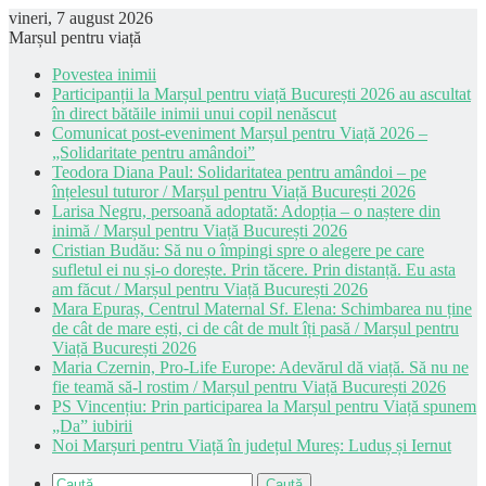
vineri, 7 august 2026
Marșul pentru viață
Povestea inimii
Participanții la Marșul pentru viață București 2026 au ascultat
în direct bătăile inimii unui copil nenăscut
Comunicat post-eveniment Marșul pentru Viață 2026 –
„Solidaritate pentru amândoi”
Teodora Diana Paul: Solidaritatea pentru amândoi – pe
înțelesul tuturor / Marșul pentru Viață București 2026
Larisa Negru, persoană adoptată: Adopția – o naștere din
inimă / Marșul pentru Viață București 2026
Cristian Budău: Să nu o împingi spre o alegere pe care
sufletul ei nu și-o dorește. Prin tăcere. Prin distanță. Eu asta
am făcut / Marșul pentru Viață București 2026
Mara Epuraș, Centrul Maternal Sf. Elena: Schimbarea nu ține
de cât de mare ești, ci de cât de mult îți pasă / Marșul pentru
Viață București 2026
Maria Czernin, Pro-Life Europe: Adevărul dă viață. Să nu ne
fie teamă să-l rostim / Marșul pentru Viață București 2026
PS Vincențiu: Prin participarea la Marșul pentru Viață spunem
„Da” iubirii
Noi Marșuri pentru Viață în județul Mureș: Luduș și Iernut
Caută