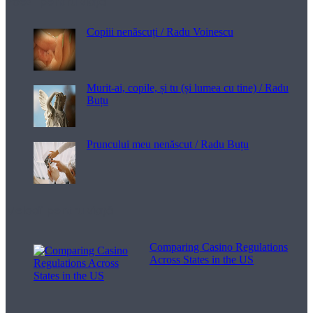
Poezii pentru viață
Copiii nenăscuți / Radu Voinescu
Murit-ai, copile, și tu (și lumea cu tine) / Radu
Buțu
Pruncului meu nenăscut / Radu Buțu
Melodii pentru viață
Comparing Casino Regulations
Across States in the US