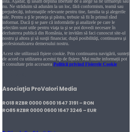
asta. Aşadar, îţi lăsăm deplina libertate de a alege să ne urmăreşti sau
nu. Ne străduim să adunăm la un loc, fără conformism, teamă sau
prejudecăţi, informaţiile relevante pentru tine, familia ta şi alegerile
tale. Pentru a ţi le proteja şi păstra, trebuie să fii în primul rând
informat. Dacă ţi se pare că informările şi analizele pe care le
selectăm sunt utile pentru viaţa ta şi se pot dovedi necesare în
dezbaterea publică din România, te invităm să faci cunoscut site-ul
nostru şi altora şi să susţii financiar, după posibilităţi, continuarea şi
profesionalizarea demersului nostru.
Acest site utilizează fișiere cookie. Prin continuarea navigării, sunteți
de acord cu utilizarea acestui tip de fișiere. Mai multe informații pot
fi consultate prin accesarea
Politicii privind Fișierele Cookie
DONEAZĂ!
Asociaţia ProValori Media
RO18 RZBR 0000 0600 1647 3191 – RON
RO85 RZBR 0000 0600 1647 3246 – EUR