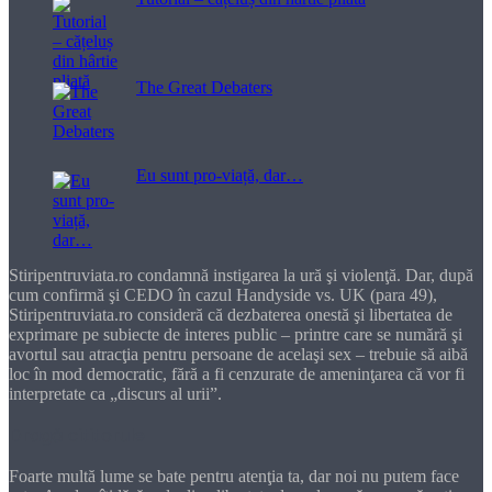
The Great Debaters
Eu sunt pro-viață, dar…
Stiripentruviata.ro condamnă instigarea la ură şi violenţă. Dar, după
cum confirmă şi CEDO în cazul Handyside vs. UK (para 49),
Stiripentruviata.ro consideră că dezbaterea onestă şi libertatea de
exprimare pe subiecte de interes public – printre care se numără şi
avortul sau atracţia pentru persoane de acelaşi sex – trebuie să aibă
loc în mod democratic, fără a fi cenzurate de ameninţarea că vor fi
interpretate ca „discurs al urii”.
Dragă cititorule
Foarte multă lume se bate pentru atenţia ta, dar noi nu putem face