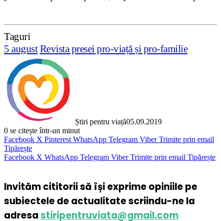
Taguri
5 august
Revista presei pro-viață și pro-familie
Știri pentru viață
05.09.2019
0
se citește într-un minut
Facebook
X
Pinterest
WhatsApp
Telegram
Viber
Trimite prin email
Tipărește
Facebook
X
WhatsApp
Telegram
Viber
Trimite prin email
Tipărește
Invităm cititorii să își exprime opiniile pe
subiectele de actualitate scriindu-ne la
adresa
stiripentruviata@gmail.com