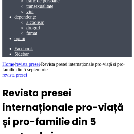
trafic de persoane
transexualitate
viol
dependenţe
alcoolism
droguri
fumat
opinii
Facebook
Sidebar
Home
/
revista presei
/
Revista presei internaționale pro-viață și pro-
familie din 5 septembrie
revista presei
Revista presei
internaționale pro-viață
și pro-familie din 5