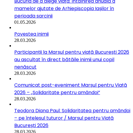
Bucuria de a alege viața: Întâlnirea anuală a
mamelor ajutate de Arhiepiscopia Iașilor în
perioada sarcinii
01.05.2026
Povestea inimii
28.03.2026
Participanții la Marșul pentru viață București 2026
au ascultat în direct bătăile inimii unui copil
nenăscut
28.03.2026
Comunicat post-eveniment Marșul pentru Viață
2026 – „Solidaritate pentru amândoi”
28.03.2026
Teodora Diana Paul: Solidaritatea pentru amândoi
– pe înțelesul tuturor / Marșul pentru Viață
București 2026
28.03.2026