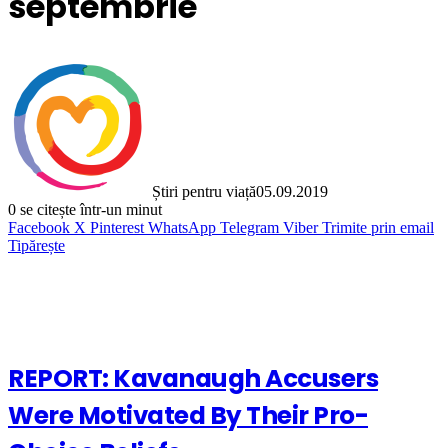
septembrie
Știri pentru viață
05.09.2019
0
se citește într-un minut
Facebook
X
Pinterest
WhatsApp
Telegram
Viber
Trimite prin email
Tipărește
REPORT: Kavanaugh Accusers
Were Motivated By Their Pro-