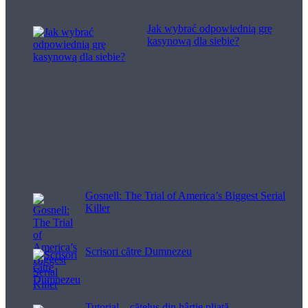
Jak wybrać odpowiednią grę
kasynową dla siebie?
Filme pentru viață
Gosnell: The Trial of America’s Biggest Serial
Killer
Scrisori către Dumnezeu
Tutorial – cățeluș din hârtie pliată