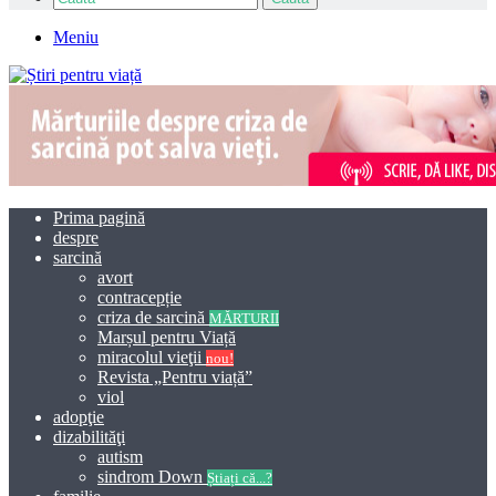
Meniu
Prima pagină
despre
sarcină
avort
contracepție
criza de sarcină
MĂRTURII
Marșul pentru Viață
miracolul vieţii
nou!
Revista „Pentru viață”
viol
adopţie
dizabilităţi
autism
sindrom Down
Știați că...?