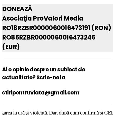
DONEAZĂ
Asociaţia ProValori Media
RO18RZBR0000060016473191 (RON)
RO85RZBR0000060016473246
(EUR)
Ai o opinie despre un subiect de
actualitate? Scrie-ne la
stiripentruviata@gmail.com
 violenţă. Dar, după cum confirmă şi CEDO în cazul Handys