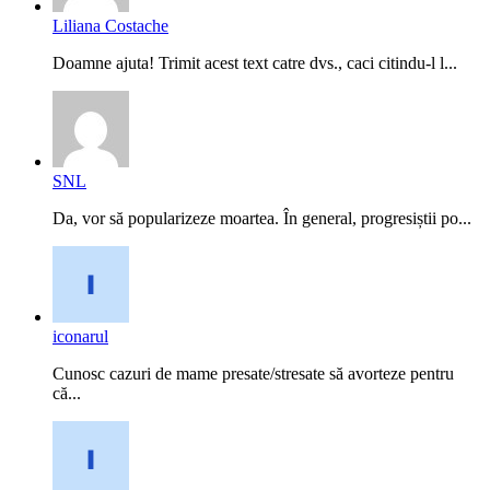
Liliana Costache
Doamne ajuta! Trimit acest text catre dvs., caci citindu-l l...
SNL
Da, vor să popularizeze moartea. În general, progresiștii po...
iconarul
Cunosc cazuri de mame presate/stresate să avorteze pentru
că...