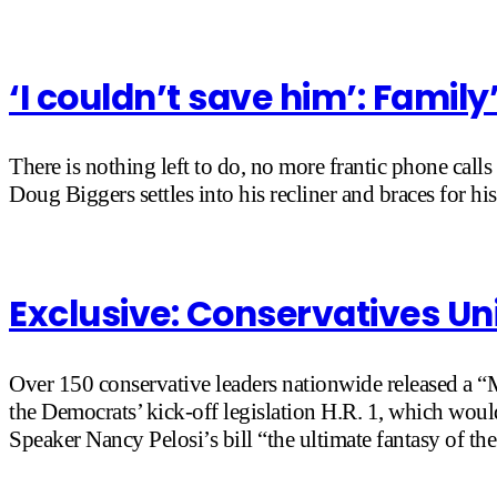
‘I couldn’t save him’: Famil
There is nothing left to do, no more frantic phone call
Doug Biggers settles into his recliner and braces for h
Exclusive: Conservatives Unit
Over 150 conservative leaders nationwide released a 
the Democrats’ kick-off legislation H.R. 1, which would
Speaker Nancy Pelosi’s bill “the ultimate fantasy of the