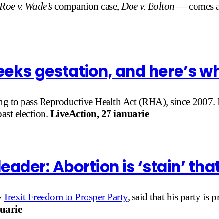
Roe v. Wade’s
companion case,
Doe v. Bolton
— comes a n
eeks gestation, and here’s w
ng to pass Reproductive Health Act (RHA), since 2007. It
ast election.
LiveAction, 27 ianuarie
leader: Abortion is ‘stain’ th
ty
Irexit Freedom to Prosper Party
, said that his party is 
uarie