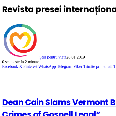
Revista presei internaționa
Știri pentru viață
28.01.2019
0
se citește în 2 minute
Facebook
X
Pinterest
WhatsApp
Telegram
Viber
Trimite prin email
T
Dean Cain Slams Vermont Bill
Crimes of Gosnell Legal”