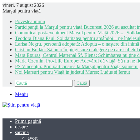
vineri, 7 august 2026
Marșul pentru viață
Povestea inimii
Participanții la Marșul pentru viață București 2026 au ascultat în
Comunicat post-eveniment Marșul pentru Viață 2026 – „Solidar
Teodora Diana Paul: Solidaritatea pentru amândoi – pe înțelesul
Larisa Negru, persoană adoptată: Adopția – o naștere din inimă
Cristian Budău: Să nu o împingi spre o alegere pe care sufletul e
Mara Epuraș, Centrul Maternal Sf. Elena: Schimbarea nu ține de 
Maria Czernin, Pro-Life Europe: Adevărul dă viață. Să nu ne fi
PS Vincențiu: Prin participarea la Marșul pentru Viață spunem „
Noi Marșuri pentru Viață în județul Mureș: Luduș și Iernut
Caută
Meniu
Prima pagină
despre
sarcină
avort