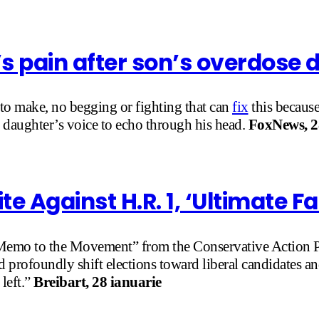
y’s pain after son’s overdose 
s to make, no begging or fighting that can
fix
this because
is daughter’s voice to echo through his head.
FoxNews, 2
e Against H.R. 1, ‘Ultimate Fa
“Memo to the Movement” from the Conservative Action Pr
 profoundly shift elections toward liberal candidates an
 left.”
Breibart, 28 ianuarie