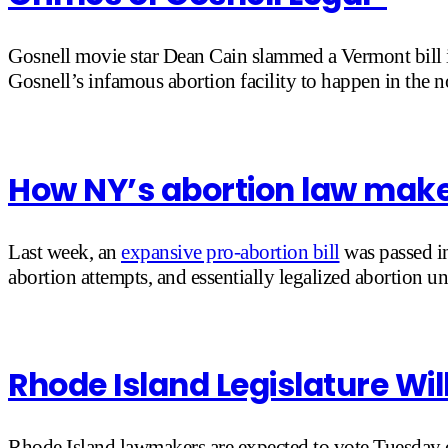
Gosnell movie star Dean Cain slammed a Vermont bill i
Gosnell’s infamous abortion facility to happen in the n
How NY’s abortion law mak
Last week, an
expansive pro-abortion bill
was passed in
abortion attempts, and essentially legalized abortion u
Rhode Island Legislature Wil
Rhode Island lawmakers are expected to vote Tuesday on 