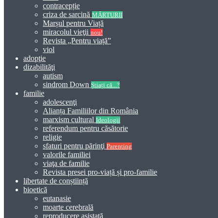
contracepție
criza de sarcină
MĂRTURII
Marșul pentru Viață
miracolul vieţii
nou!
Revista „Pentru viață”
viol
adopţie
dizabilităţi
autism
sindrom Down
Știați că...?
familie
adolescenţi
Alianța Familiilor din România
marxism cultural
Ideologii
referendum pentru căsătorie
religie
sfaturi pentru părinţi
Parenting
valorile familiei
viaţa de familie
Revista presei pro-viață și pro-familie
libertate de conștiință
bioetică
eutanasie
moarte cerebrală
reproducere asistată