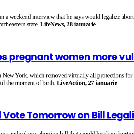
n a weekend interview that he says would legalize abort
ortheastern state.
LifeNews, 28 ianuarie
es pregnant women more vul
 New York, which removed virtually all protections for
ntil the moment of birth.
LiveAction, 27 ianuarie
l Vote Tomorrow on Bill Legali
a radical pro-abortion bill that would legalize abortion