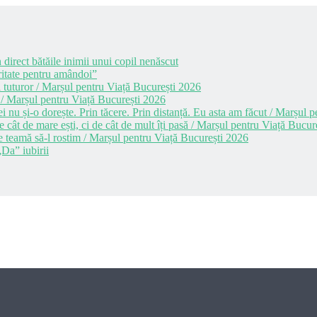
 direct bătăile inimii unui copil nenăscut
itate pentru amândoi”
 tuturor / Marșul pentru Viață București 2026
 / Marșul pentru Viață București 2026
i nu și-o dorește. Prin tăcere. Prin distanță. Eu asta am făcut / Marșul
cât de mare ești, ci de cât de mult îți pasă / Marșul pentru Viață Bucur
e teamă să-l rostim / Marșul pentru Viață București 2026
Da” iubirii