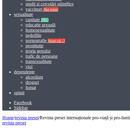
studii şi cercetări ştiinţifice
vaccinuri
Hot topic
sexualitate
castitate
PRO
educaţie sexuală
homosexualitate
pedofilie
pornografie
Știați că...?
prostitutie
teoria genului
trafic de persoane
transexualitate
viol
dependenţe
alcoolism
droguri
fumat
opinii
Facebook
Sidebar
Home
/
revista presei
/
Revista presei internaționale pro-viață și pro-fami
revista presei