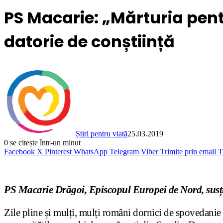
PS Macarie: „Mărturia pentr
datorie de conștiință
Știri pentru viață
25.03.2019
0
se citește într-un minut
Facebook
X
Pinterest
WhatsApp
Telegram
Viber
Trimite prin email
T
PS Macarie Drăgoi, Episcopul Europei de Nord, susțin
Zile pline și mulți, mulți români dornici de spovedanie 