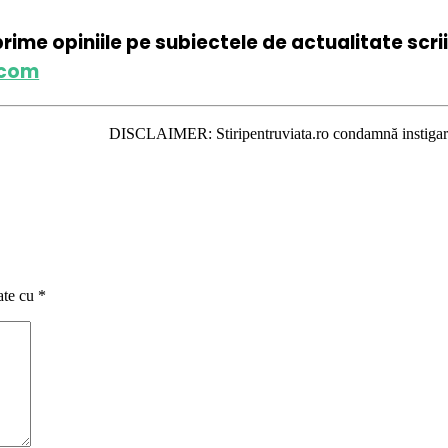
xprime opiniile pe subiectele de actualitate scr
.com
DISCLAIMER: Stiripentruviata.ro condamnă instigarea la ură şi vio
ate cu
*