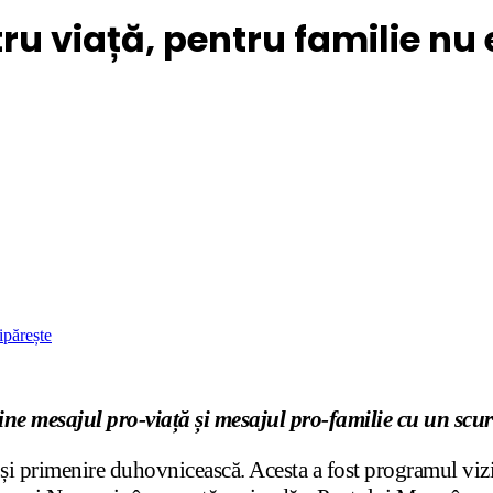
u viață, pentru familie nu e
ipărește
e mesajul pro-viață și mesajul pro-familie cu un scur
și primenire duhovnicească. Acesta a fost programul vizite