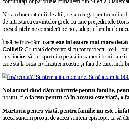
comunităților parohiale românești din Suedia, Danemarc
Ne-am bucurat unii de alții, ne-am rugat pentru miile de m
de întristarea cuvintelor grele cu care președintele Rom
președintele ne consideră pe noi, adepții familiei bin
Însă ne întrebăm,
oare este infatuare mai mare decât 
Galileii?
Cu toată deferența și cu tot respectul ce i-l pur
cuviincios să-i disprețuim pe atâția oameni buni care în s
care stă la baza civilizației noastre și fără de care, indub
Noi atunci când dăm mărturie pentru familie, pent
nostru, ci
o facem pentru că în acestea este viață, o 
Mărturia pentru viață, pentru familie nu este „infat
aceea suntem preoți, de aceea suntem episcopi: ca să d