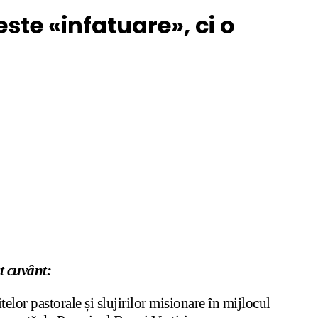
ste «infatuare», ci o
t cuvânt:
lor pastorale și slujirilor misionare în mijlocul