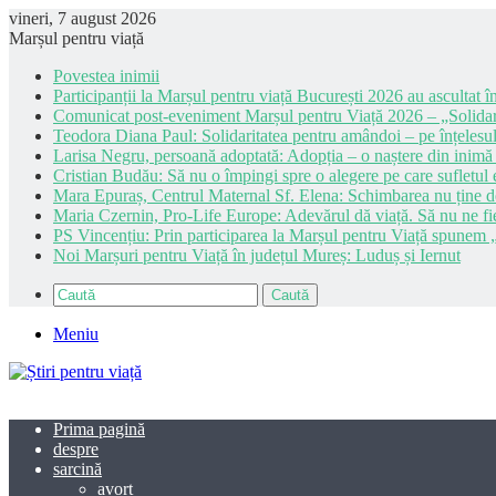
vineri, 7 august 2026
Marșul pentru viață
Povestea inimii
Participanții la Marșul pentru viață București 2026 au ascultat în
Comunicat post-eveniment Marșul pentru Viață 2026 – „Solidar
Teodora Diana Paul: Solidaritatea pentru amândoi – pe înțelesul
Larisa Negru, persoană adoptată: Adopția – o naștere din inimă
Cristian Budău: Să nu o împingi spre o alegere pe care sufletul e
Mara Epuraș, Centrul Maternal Sf. Elena: Schimbarea nu ține de 
Maria Czernin, Pro-Life Europe: Adevărul dă viață. Să nu ne fi
PS Vincențiu: Prin participarea la Marșul pentru Viață spunem „
Noi Marșuri pentru Viață în județul Mureș: Luduș și Iernut
Caută
Meniu
Prima pagină
despre
sarcină
avort