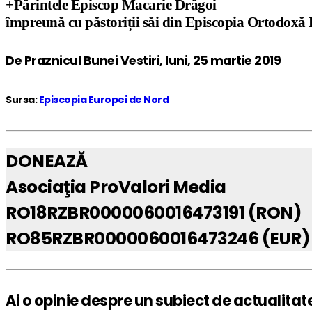
+Părintele Episcop Macarie Drăgoi
împreună cu păstoriții săi din Episcopia Ortodox
De Praznicul Bunei Vestiri, luni, 25 martie 2019
Sursa:
Episcopia Europei de Nord
DONEAZĂ
Asociaţia ProValori Media
RO18RZBR0000060016473191 (RON)
RO85RZBR0000060016473246 (EUR)
Ai o opinie despre un subiect de actualitat