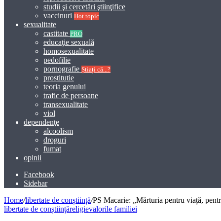
studii şi cercetări ştiinţifice
vaccinuri
Hot topic
sexualitate
castitate
PRO
educaţie sexuală
homosexualitate
pedofilie
pornografie
Știați că...?
prostitutie
teoria genului
trafic de persoane
transexualitate
viol
dependenţe
alcoolism
droguri
fumat
opinii
Facebook
Sidebar
Home
/
libertate de conștiință
/
PS Macarie: „Mărturia pentru viață, pentru
libertate de conștiință
religie
valorile familiei