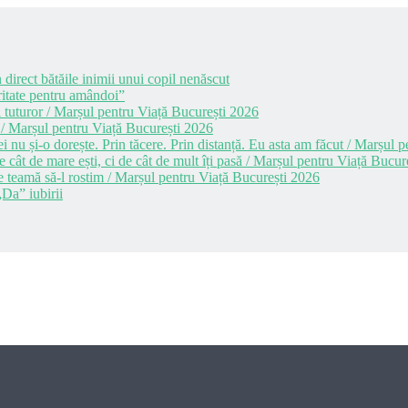
 direct bătăile inimii unui copil nenăscut
itate pentru amândoi”
 tuturor / Marșul pentru Viață București 2026
 / Marșul pentru Viață București 2026
i nu și-o dorește. Prin tăcere. Prin distanță. Eu asta am făcut / Marșul
cât de mare ești, ci de cât de mult îți pasă / Marșul pentru Viață Bucur
e teamă să-l rostim / Marșul pentru Viață București 2026
Da” iubirii