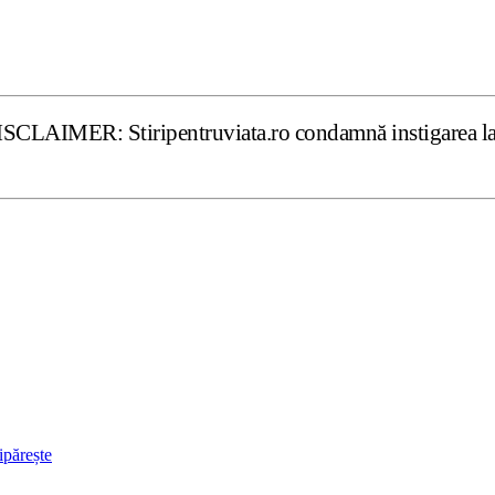
tiripentruviata.ro condamnă instigarea la ură şi violenţă
ipărește