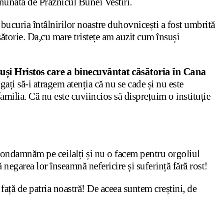
nunată de Praznicul Bunei Vestiri.
ă bucuria întâlnirilor noastre duhovnicești a fost umbrită
sătorie. Da,cu mare tristețe am auzit cum însuși
uși Hristos care a binecuvântat căsătoria în Cana
gați să-i atragem atenția că nu se cade și nu este
familia. Că nu este cuviincios să disprețuim o instituție
 condamnăm pe ceilalți și nu o facem pentru orgoliul
negarea lor înseamnă nefericire și suferință fără rost!
 față de patria noastră! De aceea suntem creștini, de