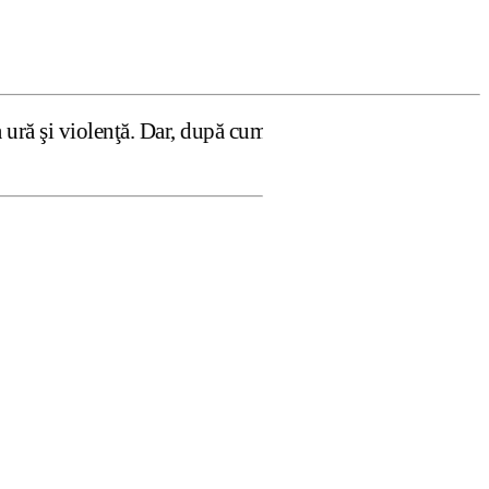
. Dar, după cum confirmă şi CEDO în cazul Handyside vs. U