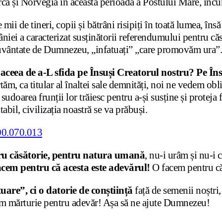
a și Norvegia în această perioadă a Postului Mare, încu
ii de tineri, copii și bătrâni risipiți în toată lumea, îns
âniei a caracterizat susținătorii referendumului pentru că
ecuvântate de Dumnezeu, „infatuați” „care promovăm ura”.
aceea de a-L sfida pe Însuși Creatorul nostru?
Pe Îns
tăm, ca titular al înaltei sale demnități, noi ne vedem obli
udoarea frunții lor trăiesc pentru a-și susține și proteja 
itabil, civilizația noastră se va prăbuși.
ru căsătorie, pentru natura umană
, nu-i urâm și nu-i
facem pentru că acesta este adevărul!
O facem pentru că 
uare”, ci o datorie de conștiință
față de semenii noștri,
ăm mărturie pentru adevăr! Așa să ne ajute Dumnezeu!