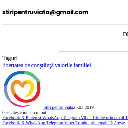
stiripentruviata@gmail.com
DISCLAIMER: S
Taguri
libertatea de conştiinţă
valorile familiei
Știri pentru viață
25.03.2019
0
se citește într-un minut
Facebook
X
Pinterest
WhatsApp
Telegram
Viber
Trimite prin email
T
Facebook
X
WhatsApp
Telegram
Viber
Trimite prin email
Tipărește