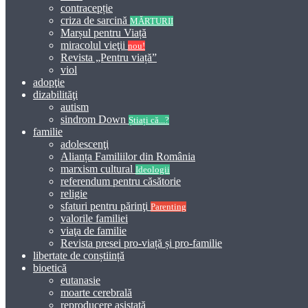
contracepție
criza de sarcină
MĂRTURII
Marșul pentru Viață
miracolul vieţii
nou!
Revista „Pentru viață”
viol
adopţie
dizabilităţi
autism
sindrom Down
Știați că...?
familie
adolescenţi
Alianța Familiilor din România
marxism cultural
Ideologii
referendum pentru căsătorie
religie
sfaturi pentru părinţi
Parenting
valorile familiei
viaţa de familie
Revista presei pro-viață și pro-familie
libertate de conștiință
bioetică
eutanasie
moarte cerebrală
reproducere asistată