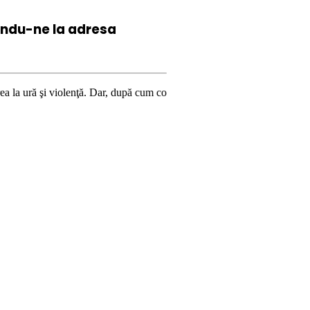
iindu-ne la
adresa
lenţă. Dar, după cum confirmă şi CEDO în cazul Handyside vs. UK (para 49