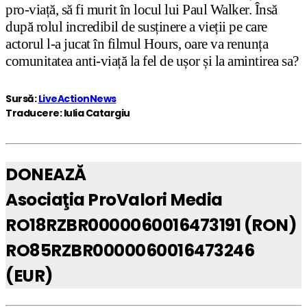
pro-viață, să fi murit în locul lui Paul Walker. Însă
după rolul incredibil de susținere a vieții pe care
actorul l-a jucat în filmul Hours, oare va renunța
comunitatea anti-viață la fel de ușor și la amintirea sa?
Sursă:
LiveActionNews
Traducere: Iulia Catargiu
DONEAZĂ
Asociaţia ProValori Media
RO18RZBR0000060016473191 (RON)
RO85RZBR0000060016473246
(EUR)