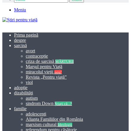
Meniu
Prima pagină
despre
sarcină
avort
contracepție
criza de sarcină
MĂRTURII
Marșul pentru Viață
miracolul vieţii
nou!
Revista „Pentru viață”
viol
adopţie
dizabilităţi
autism
sindrom Down
Știați că...?
familie
adolescenţi
Alianța Familiilor din România
marxism cultural
Ideologii
referendum pentru căsătorie