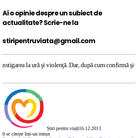
Ai o opinie despre un subiect de
actualitate? Scrie-ne la
stiripentruviata@gmail.com
 şi violenţă. Dar, după cum confirmă şi CEDO în cazul Hand
Știri pentru viață
16.12.2013
0
se citește într-un minut