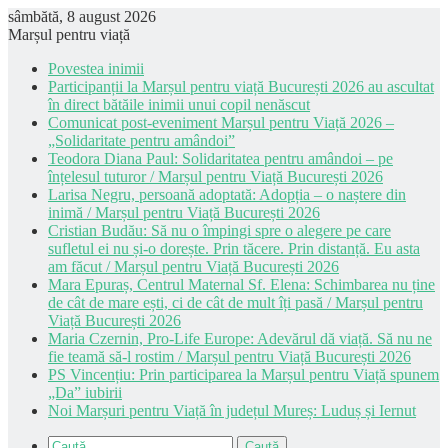
sâmbătă, 8 august 2026
Marșul pentru viață
Povestea inimii
Participanții la Marșul pentru viață București 2026 au ascultat
în direct bătăile inimii unui copil nenăscut
Comunicat post-eveniment Marșul pentru Viață 2026 –
„Solidaritate pentru amândoi”
Teodora Diana Paul: Solidaritatea pentru amândoi – pe
înțelesul tuturor / Marșul pentru Viață București 2026
Larisa Negru, persoană adoptată: Adopția – o naștere din
inimă / Marșul pentru Viață București 2026
Cristian Budău: Să nu o împingi spre o alegere pe care
sufletul ei nu și-o dorește. Prin tăcere. Prin distanță. Eu asta
am făcut / Marșul pentru Viață București 2026
Mara Epuraș, Centrul Maternal Sf. Elena: Schimbarea nu ține
de cât de mare ești, ci de cât de mult îți pasă / Marșul pentru
Viață București 2026
Maria Czernin, Pro-Life Europe: Adevărul dă viață. Să nu ne
fie teamă să-l rostim / Marșul pentru Viață București 2026
PS Vincențiu: Prin participarea la Marșul pentru Viață spunem
„Da” iubirii
Noi Marșuri pentru Viață în județul Mureș: Luduș și Iernut
Caută