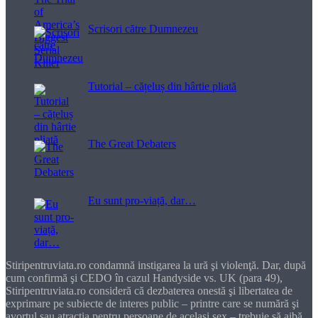
Scrisori către Dumnezeu
Tutorial – cățeluș din hârtie pliată
The Great Debaters
Eu sunt pro-viață, dar…
Stiripentruviata.ro condamnă instigarea la ură şi violenţă. Dar, după
cum confirmă şi CEDO în cazul Handyside vs. UK (para 49),
Stiripentruviata.ro consideră că dezbaterea onestă şi libertatea de
exprimare pe subiecte de interes public – printre care se numără şi
avortul sau atracţia pentru persoane de acelaşi sex – trebuie să aibă