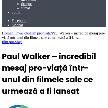
droguri
fumat
opinii
Facebook
Sidebar
Home
/
​Film&Foto
/
film pro-viață
/
Paul Walker – incredibil mesaj pro-
viață într-unul din filmele sale ce urmează a fi lansat
film pro-viață
Paul Walker – incredibil
mesaj pro-viață într-
unul din filmele sale ce
urmează a fi lansat