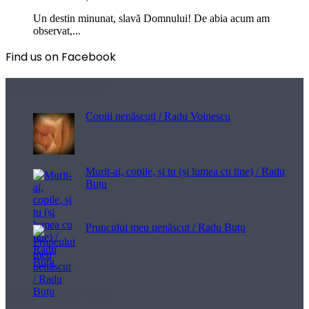
Un destin minunat, slavă Domnului! De abia acum am
observat,...
Find us on Facebook
Poezii pentru viață
Copiii nenăscuți / Radu Voinescu
Murit-ai, copile, și tu (și lumea cu tine) / Radu
Buțu
Pruncului meu nenăscut / Radu Buțu
Melodii pentru viață