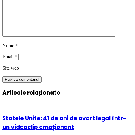
Nume
*
Email
*
Site web
Articole relaționate
Statele Unite: 41 de ani de avort legal într-
un videoclip emoționant