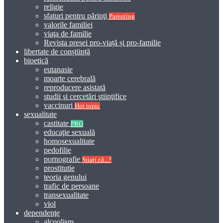
religie
sfaturi pentru părinţi
Parenting
valorile familiei
viaţa de familie
Revista presei pro-viață și pro-familie
libertate de conștiință
bioetică
eutanasie
moarte cerebrală
reproducere asistată
studii şi cercetări ştiinţifice
vaccinuri
Hot topic
sexualitate
castitate
PRO
educaţie sexuală
homosexualitate
pedofilie
pornografie
Știați că...?
prostitutie
teoria genului
trafic de persoane
transexualitate
viol
dependenţe
alcoolism