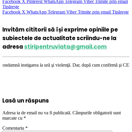
Facebook
X
Pinterest
WhatsApp
Telegram
Viber
Trimite prin email
Tipărește
Facebook
X
WhatsApp
Telegram
Viber
Trimite prin email
Tipărește
Invităm cititorii să își exprime opiniile pe
subiectele de actualitate scriindu-ne la
adresa
stiripentruviata@gmail.com
area la ură şi violenţă. Dar, după cum confirmă şi CEDO în cazul Handysi
Lasă un răspuns
Adresa ta de email nu va fi publicată.
Câmpurile obligatorii sunt
marcate cu
*
Comentariu
*