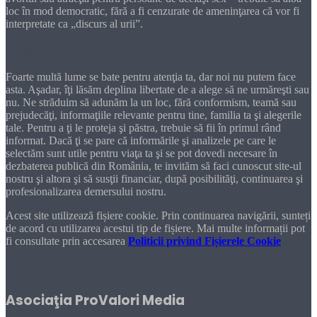
loc în mod democratic, fără a fi cenzurate de ameninţarea că vor fi
interpretate ca „discurs al urii”.
Dragă cititorule
Foarte multă lume se bate pentru atenţia ta, dar noi nu putem face
asta. Aşadar, îţi lăsăm deplina libertate de a alege să ne urmăreşti sau
nu. Ne străduim să adunăm la un loc, fără conformism, teamă sau
prejudecăţi, informaţiile relevante pentru tine, familia ta şi alegerile
tale. Pentru a ţi le proteja şi păstra, trebuie să fii în primul rând
informat. Dacă ţi se pare că informările şi analizele pe care le
selectăm sunt utile pentru viaţa ta şi se pot dovedi necesare în
dezbaterea publică din România, te invităm să faci cunoscut site-ul
nostru şi altora şi să susţii financiar, după posibilităţi, continuarea şi
profesionalizarea demersului nostru.
Acest site utilizează fișiere cookie. Prin continuarea navigării, sunteți
de acord cu utilizarea acestui tip de fișiere. Mai multe informații pot
fi consultate prin accesarea
Politicii privind Fișierele Cookie
DONEAZĂ!
Asociaţia ProValori Media