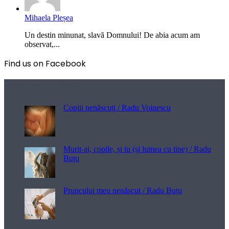
Mihaela Pleșea
Un destin minunat, slavă Domnului! De abia acum am
observat,...
Find us on Facebook
Poezii pentru viață
Copiii nenăscuți / Radu Voinescu
Murit-ai, copile, și tu (și lumea cu tine) / Radu
Buțu
Pruncului meu nenăscut / Radu Buțu