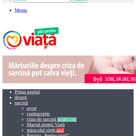
Meniu
Prima pagină
despre
sarcină
avort
contracepție
criza de sarcină
MĂRTURII
Marșul pentru Viață
miracolul vieţii
nou!
Revista „Pentru viață”