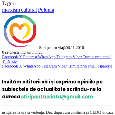
Taguri
marxism cultural
Polonia
Știri pentru viață
06.11.2016
0
se citește într-un minut
Facebook
X
Pinterest
WhatsApp
Telegram
Viber
Trimite prin email
Tipărește
Facebook
X
WhatsApp
Telegram
Viber
Trimite prin email
Tipărește
Invităm cititorii să își exprime opiniile pe
subiectele de actualitate scriindu-ne la
adresa
stiripentruviata@gmail.com
 violenţă. Dar, după cum confirmă şi CEDO în cazul Handyside vs. UK (par