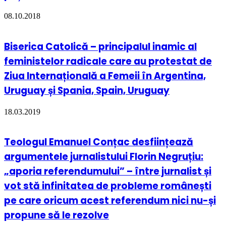
08.10.2018
Biserica Catolică – principalul inamic al
feministelor radicale care au protestat de
Ziua Internațională a Femeii în Argentina,
Uruguay și Spania, Spain, Uruguay
18.03.2019
Teologul Emanuel Conțac desființează
argumentele jurnalistului Florin Negruțiu:
„aporia referendumului” – între jurnalist și
vot stă infinitatea de probleme românești
pe care oricum acest referendum nici nu-și
propune să le rezolve