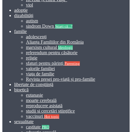
viol
adopţie
dizabilităţi
autism
sindrom Down
Știați că...?
familie
adolescenţi
Alianța Familiilor din România
marxism cultural
Ideologii
referendum pentru căsătorie
religie
sfaturi pentru părinţi
Parenting
valorile familiei
viaţa de familie
Revista presei pro-viață și pro-familie
libertate de conștiință
bioetică
eutanasie
moarte cerebrală
reproducere asistată
studii şi cercetări ştiinţifice
vaccinuri
Hot topic
sexualitate
castitate
PRO