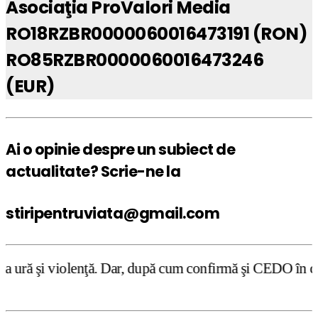
Asociaţia ProValori Media
RO18RZBR0000060016473191 (RON)
RO85RZBR0000060016473246
(EUR)
Ai o opinie despre un subiect de
actualitate? Scrie-ne la
stiripentruviata@gmail.com
Dar, după cum confirmă şi CEDO în cazul Handyside vs. UK 