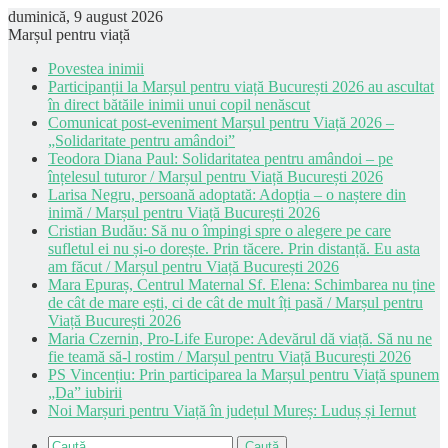
duminică, 9 august 2026
Marșul pentru viață
Povestea inimii
Participanții la Marșul pentru viață București 2026 au ascultat
în direct bătăile inimii unui copil nenăscut
Comunicat post-eveniment Marșul pentru Viață 2026 –
„Solidaritate pentru amândoi”
Teodora Diana Paul: Solidaritatea pentru amândoi – pe
înțelesul tuturor / Marșul pentru Viață București 2026
Larisa Negru, persoană adoptată: Adopția – o naștere din
inimă / Marșul pentru Viață București 2026
Cristian Budău: Să nu o împingi spre o alegere pe care
sufletul ei nu și-o dorește. Prin tăcere. Prin distanță. Eu asta
am făcut / Marșul pentru Viață București 2026
Mara Epuraș, Centrul Maternal Sf. Elena: Schimbarea nu ține
de cât de mare ești, ci de cât de mult îți pasă / Marșul pentru
Viață București 2026
Maria Czernin, Pro-Life Europe: Adevărul dă viață. Să nu ne
fie teamă să-l rostim / Marșul pentru Viață București 2026
PS Vincențiu: Prin participarea la Marșul pentru Viață spunem
„Da” iubirii
Noi Marșuri pentru Viață în județul Mureș: Luduș și Iernut
Caută