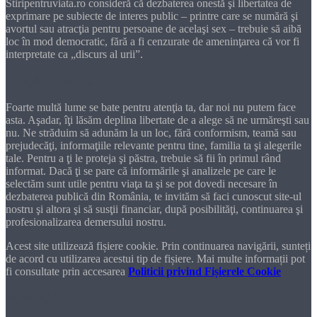
Stiripentruviata.ro consideră că dezbaterea onestă şi libertatea de
exprimare pe subiecte de interes public – printre care se numără şi
avortul sau atracţia pentru persoane de acelaşi sex – trebuie să aibă
loc în mod democratic, fără a fi cenzurate de ameninţarea că vor fi
interpretate ca „discurs al urii”.
Dragă cititorule
Foarte multă lume se bate pentru atenţia ta, dar noi nu putem face
asta. Aşadar, îţi lăsăm deplina libertate de a alege să ne urmăreşti sau
nu. Ne străduim să adunăm la un loc, fără conformism, teamă sau
prejudecăţi, informaţiile relevante pentru tine, familia ta şi alegerile
tale. Pentru a ţi le proteja şi păstra, trebuie să fii în primul rând
informat. Dacă ţi se pare că informările şi analizele pe care le
selectăm sunt utile pentru viaţa ta şi se pot dovedi necesare în
dezbaterea publică din România, te invităm să faci cunoscut site-ul
nostru şi altora şi să susţii financiar, după posibilităţi, continuarea şi
profesionalizarea demersului nostru.
Acest site utilizează fișiere cookie. Prin continuarea navigării, sunteți
de acord cu utilizarea acestui tip de fișiere. Mai multe informații pot
fi consultate prin accesarea
Politicii privind Fișierele Cookie
DONEAZĂ!