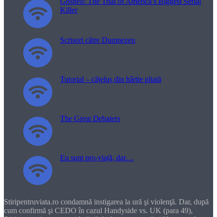
Gosnell: The Trial of America’s Biggest Serial
Killer
Scrisori către Dumnezeu
Tutorial – cățeluș din hârtie pliată
The Great Debaters
Eu sunt pro-viață, dar…
Stiripentruviata.ro condamnă instigarea la ură şi violenţă. Dar, după
cum confirmă şi CEDO în cazul Handyside vs. UK (para 49),