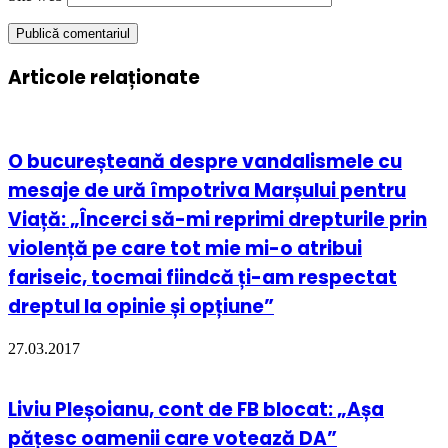
Articole relaționate
O bucureșteană despre vandalismele cu
mesaje de ură împotriva Marșului pentru
Viață: „Încerci să-mi reprimi drepturile prin
violență pe care tot mie mi-o atribui
fariseic, tocmai fiindcă ți-am respectat
dreptul la opinie și opțiune”
27.03.2017
Liviu Pleșoianu, cont de FB blocat: „Așa
pățesc oamenii care votează DA”