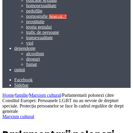
educaţie sexuală
homosexualitate
pedofilie
pornografie
Știați că...?
prostitutie
teoria genului
trafic de persoane
transexualitate
viol
dependenţe
alcoolism
droguri
fumat
opinii
Facebook
Sidebar
Home
/
familie
/
Marxism cultural
/
Parlamentarii polonezi către
Consiliul Europei: Persoanele LGBT nu au nevoie de drepturi
speciale. Protecția persoanelor se face în cadrul regulilor de drept
generale
Marxism cultural