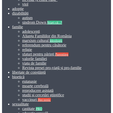
viol
adopţie
dizabilităţi
autism
sindrom Down
Știați că...?
familie
adolescenţi
Alianța Familiilor din România
marxism cultural
Ideologii
referendum pentru căsătorie
religie
sfaturi pentru părinţi
Parenting
valorile familiei
viaţa de familie
Revista presei pro-viață și pro-familie
libertate de conștiință
bioetică
eutanasie
moarte cerebrală
reproducere asistată
studii şi cercetări ştiinţifice
vaccinuri
Hot topic
sexualitate
castitate
PRO