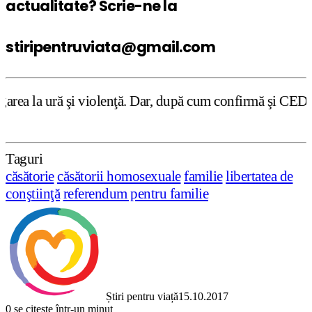
actualitate? Scrie-ne la
stiripentruviata@gmail.com
enţă. Dar, după cum confirmă şi CEDO în cazul Handyside v
Taguri
căsătorie
căsătorii homosexuale
familie
libertatea de
conştiinţă
referendum pentru familie
Știri pentru viață
15.10.2017
0
se citește într-un minut