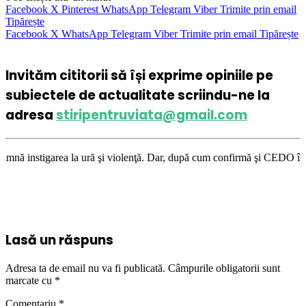
Facebook
X
Pinterest
WhatsApp
Telegram
Viber
Trimite prin email
Tipărește
Facebook
X
WhatsApp
Telegram
Viber
Trimite prin email
Tipărește
Invităm cititorii să își exprime opiniile pe
subiectele de actualitate scriindu-ne la
adresa
stiripentruviata@gmail.com
ură şi violenţă. Dar, după cum confirmă şi CEDO în cazul Handyside vs. U
Lasă un răspuns
Adresa ta de email nu va fi publicată.
Câmpurile obligatorii sunt
marcate cu
*
Comentariu
*