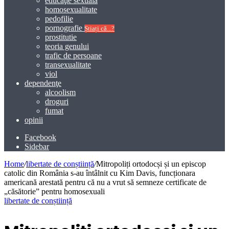
educaţie sexuală
homosexualitate
pedofilie
pornografie
Știați că...?
prostitutie
teoria genului
trafic de persoane
transexualitate
viol
dependenţe
alcoolism
droguri
fumat
opinii
Facebook
Sidebar
Home
/
libertate de conștiință
/
Mitropoliți ortodocși și un episcop
catolic din România s-au întâlnit cu Kim Davis, funcționara
americană arestată pentru că nu a vrut să semneze certificate de
„căsătorie” pentru homosexuali
libertate de conștiință