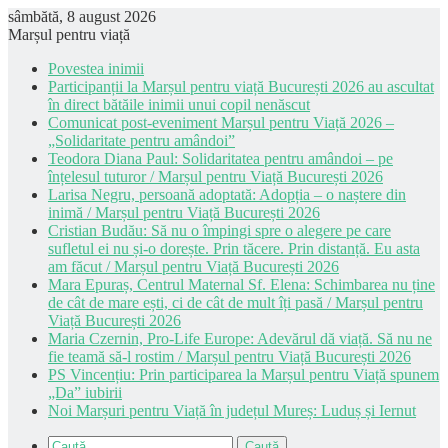
sâmbătă, 8 august 2026
Marșul pentru viață
Povestea inimii
Participanții la Marșul pentru viață București 2026 au ascultat
în direct bătăile inimii unui copil nenăscut
Comunicat post-eveniment Marșul pentru Viață 2026 –
„Solidaritate pentru amândoi”
Teodora Diana Paul: Solidaritatea pentru amândoi – pe
înțelesul tuturor / Marșul pentru Viață București 2026
Larisa Negru, persoană adoptată: Adopția – o naștere din
inimă / Marșul pentru Viață București 2026
Cristian Budău: Să nu o împingi spre o alegere pe care
sufletul ei nu și-o dorește. Prin tăcere. Prin distanță. Eu asta
am făcut / Marșul pentru Viață București 2026
Mara Epuraș, Centrul Maternal Sf. Elena: Schimbarea nu ține
de cât de mare ești, ci de cât de mult îți pasă / Marșul pentru
Viață București 2026
Maria Czernin, Pro-Life Europe: Adevărul dă viață. Să nu ne
fie teamă să-l rostim / Marșul pentru Viață București 2026
PS Vincențiu: Prin participarea la Marșul pentru Viață spunem
„Da” iubirii
Noi Marșuri pentru Viață în județul Mureș: Luduș și Iernut
Caută