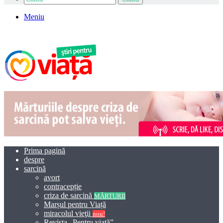
Meniu
Prima pagină
despre
sarcină
avort
contracepție
criza de sarcină
MĂRTURII
Marșul pentru Viață
miracolul vieţii
nou!
Revista „Pentru viață”