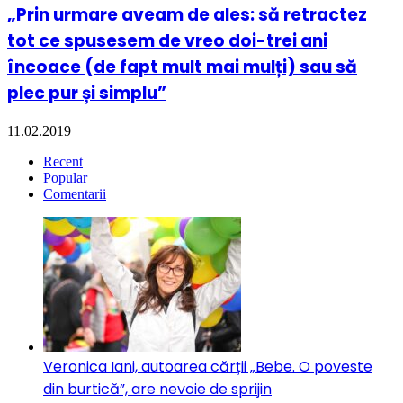
„Prin urmare aveam de ales: să retractez
tot ce spusesem de vreo doi-trei ani
încoace (de fapt mult mai mulți) sau să
plec pur și simplu”
11.02.2019
Recent
Popular
Comentarii
Veronica Iani, autoarea cărții „Bebe. O poveste
din burtică”, are nevoie de sprijin