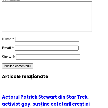
Nume
*
Email
*
Site web
Articole relaționate
Actorul Patrick Stewart din Star Trek,
activist gay, susține cofetarii creștini