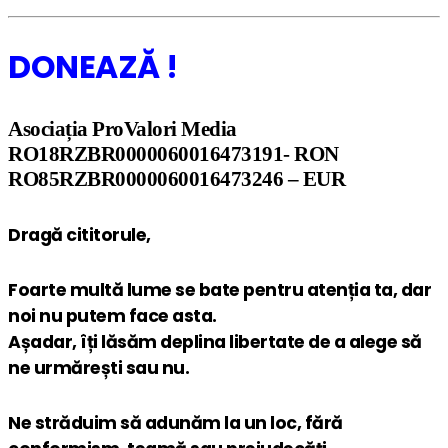
DONEAZĂ !
Asociația ProValori Media
RO18RZBR0000060016473191- RON
RO85RZBR0000060016473246 – EUR
Dragă cititorule,
Foarte multă lume se bate pentru atenția ta, dar
noi nu putem face asta.
Așadar, îți lăsăm deplina libertate de a alege să
ne urmărești sau nu.
Ne străduim să adunăm la un loc, fără