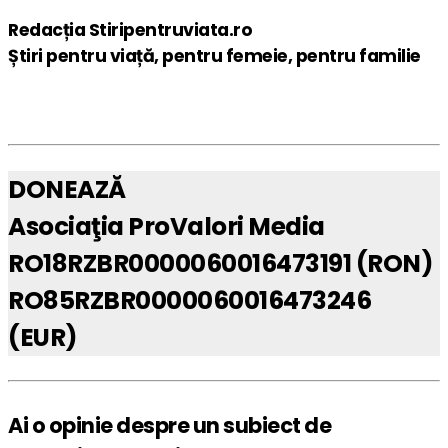
Redacția Stiripentruviata.ro
Știri pentru viață, pentru femeie, pentru familie
DONEAZĂ
Asociaţia ProValori Media
RO18RZBR0000060016473191 (RON)
RO85RZBR0000060016473246
(EUR)
Ai o opinie despre un subiect de