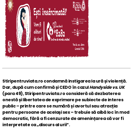
Stiripentruviata.ro condamnă instigarea la ură și violență.
Dar, după cum confirmă și CEDO în cazul
Handyside vs. UK
(para 49), Stiripentruviata.ro consideră că dezbaterea
onestă și libertatea de exprimare pe subiecte de interes
public – printre care se numără și avortul sau atracția
pentru persoane de același sex – trebuie să aibă loc în mod
democratic, fără a fi cenzurate de amenințarea că vor fi
interpretate ca „discurs al urii”.