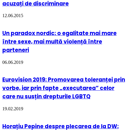
acuzați de discriminare
12.06.2015
Un paradox nordic: o egalitate mai mare
între sexe, mai multă violență între
parteneri
06.06.2019
Eurovision 2019: Promovarea toleranței prin
vorbe, iar prin fapte „executarea” celor
care nu susțin drepturile LGBTQ
19.02.2019
Horațiu Pepine despre plecarea de la DW: