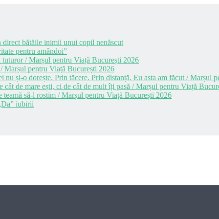
 direct bătăile inimii unui copil nenăscut
itate pentru amândoi”
 tuturor / Marșul pentru Viață București 2026
 / Marșul pentru Viață București 2026
i nu și-o dorește. Prin tăcere. Prin distanță. Eu asta am făcut / Marșul
cât de mare ești, ci de cât de mult îți pasă / Marșul pentru Viață Bucur
e teamă să-l rostim / Marșul pentru Viață București 2026
Da” iubirii