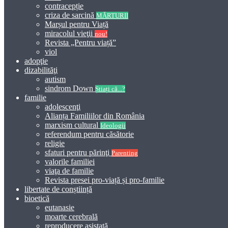
contracepție
criza de sarcină
MĂRTURII
Marșul pentru Viață
miracolul vieţii
nou!
Revista „Pentru viață”
viol
adopţie
dizabilităţi
autism
sindrom Down
Știați că...?
familie
adolescenţi
Alianța Familiilor din România
marxism cultural
Ideologii
referendum pentru căsătorie
religie
sfaturi pentru părinţi
Parenting
valorile familiei
viaţa de familie
Revista presei pro-viață și pro-familie
libertate de conștiință
bioetică
eutanasie
moarte cerebrală
reproducere asistată