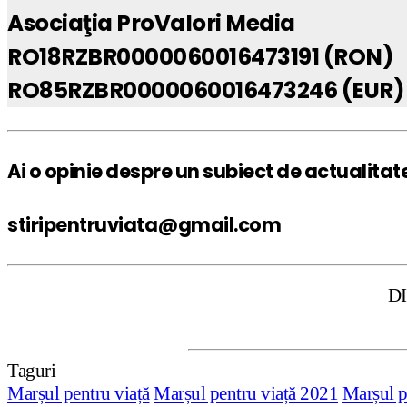
Asociaţia ProValori Media
RO18RZBR0000060016473191 (RON)
RO85RZBR0000060016473246 (EUR)
Ai o opinie despre un subiect de actualitat
stiripentruviata@gmail.com
DISCLAIMER: S
Taguri
Marșul pentru viață
Marșul pentru viață 2021
Marșul p