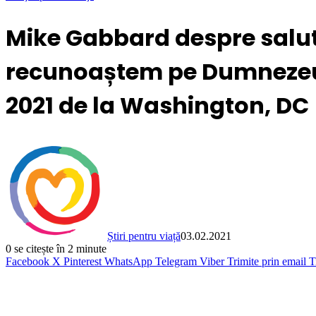
Mike Gabbard despre salutul
recunoaștem pe Dumnezeul V
2021 de la Washington, DC
Știri pentru viață
03.02.2021
0
se citește în 2 minute
Facebook
X
Pinterest
WhatsApp
Telegram
Viber
Trimite prin email
T