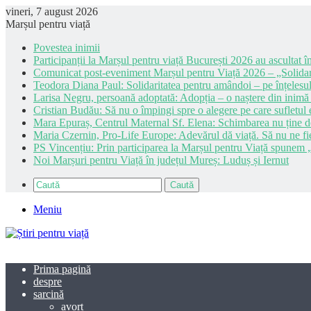
vineri, 7 august 2026
Marșul pentru viață
Povestea inimii
Participanții la Marșul pentru viață București 2026 au ascultat în
Comunicat post-eveniment Marșul pentru Viață 2026 – „Solidar
Teodora Diana Paul: Solidaritatea pentru amândoi – pe înțelesul
Larisa Negru, persoană adoptată: Adopția – o naștere din inimă
Cristian Budău: Să nu o împingi spre o alegere pe care sufletul e
Mara Epuraș, Centrul Maternal Sf. Elena: Schimbarea nu ține de 
Maria Czernin, Pro-Life Europe: Adevărul dă viață. Să nu ne fi
PS Vincențiu: Prin participarea la Marșul pentru Viață spunem „
Noi Marșuri pentru Viață în județul Mureș: Luduș și Iernut
Caută
Meniu
Prima pagină
despre
sarcină
avort