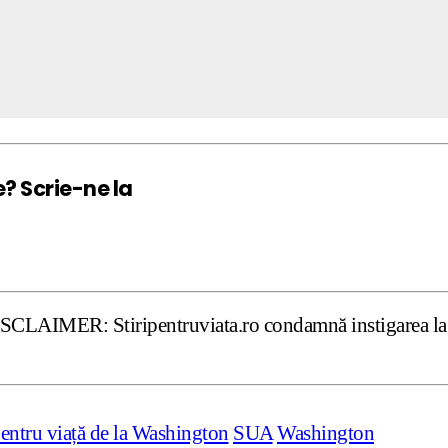
e? Scrie-ne la
tiripentruviata.ro condamnă instigarea la ură şi violenţă
entru viață de la Washington
SUA
Washington