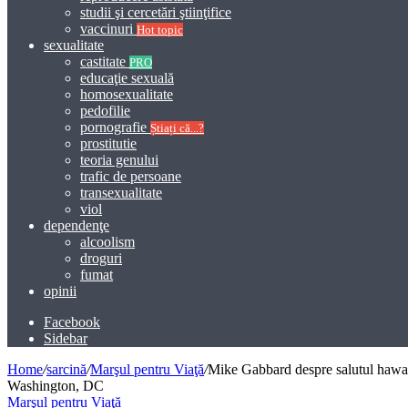
studii şi cercetări ştiinţifice
vaccinuri
Hot topic
sexualitate
castitate
PRO
educaţie sexuală
homosexualitate
pedofilie
pornografie
Știați că...?
prostitutie
teoria genului
trafic de persoane
transexualitate
viol
dependenţe
alcoolism
droguri
fumat
opinii
Facebook
Sidebar
Home
/
sarcină
/
Marşul pentru Viaţă
/
Mike Gabbard despre salutul hawaiia
Washington, DC
Marşul pentru Viaţă