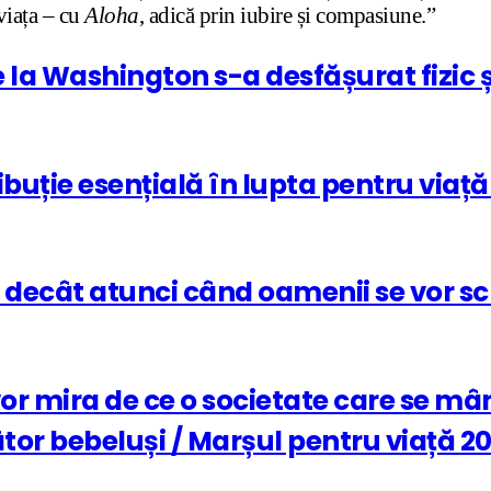
viața – cu
Aloha
, adică prin iubire și compasiune.”
 la Washington s-a desfășurat fizic ș
buție esențială în lupta pentru viață 
ba decât atunci când oamenii se vor s
 vor mira de ce o societate care se mâ
âtor bebeluși / Marșul pentru viață 2