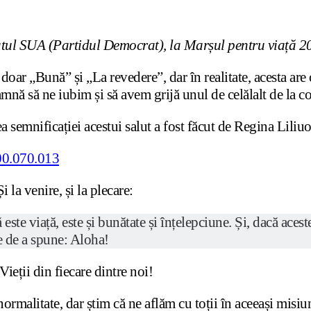
atul SUA (Partidul Democrat), la Marșul pentru viață 2
ar „Bună” și „La revedere”, dar în realitate, acesta are
amnă să ne iubim și să avem grijă unul de celălalt de la c
semnificației acestui salut a fost făcut de Regina Liliuok
la venire, și la plecare:
 este viață, este și bunătate și înțelepciune. Și, dacă aces
e de a spune: Aloha!
eții din fiecare dintre noi!
rmalitate, dar știm că ne aflăm cu toții în aceeași misiun