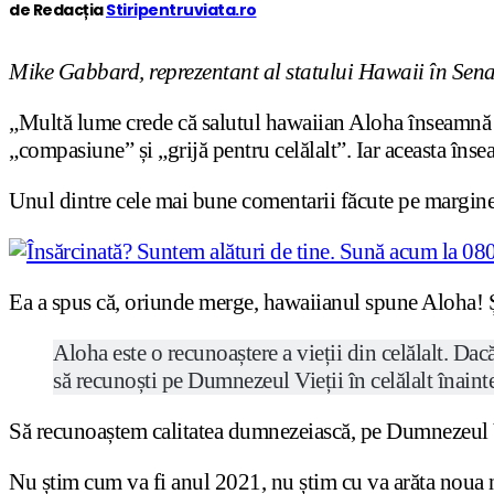
de Redacția
Stiripentruviata.ro
Mike Gabbard, reprezentant al statului Hawaii în Sen
„Multă lume crede că salutul hawaiian Aloha înseamnă do
„compasiune” și „grijă pentru celălalt”. Iar aceasta înse
Unul dintre cele mai bune comentarii făcute pe marginea 
Ea a spus că, oriunde merge, hawaiianul spune Aloha! Și 
Aloha este o recunoaștere a vieții din celălalt. Dacă
să recunoști pe Dumnezeul Vieții în celălalt înaint
Să recunoaștem calitatea dumnezeiască, pe Dumnezeul Vi
Nu știm cum va fi anul 2021, nu știm cu va arăta noua no