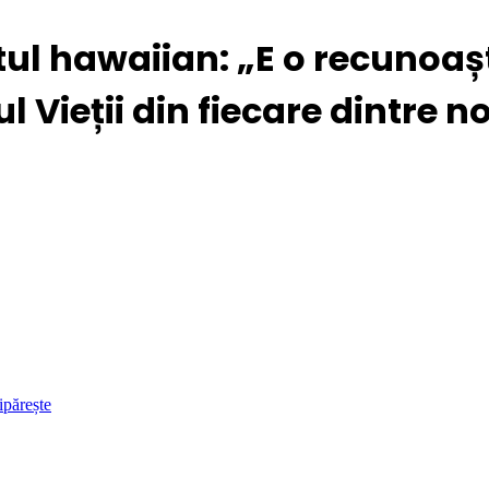
 hawaiian: „E o recunoașter
ieții din fiecare dintre no
ipărește