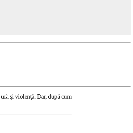
. Dar, după cum confirmă şi CEDO în cazul Handyside vs. U