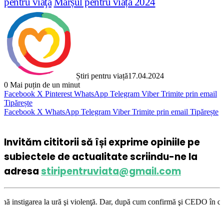
pentru viaţă
Marșul pentru viață 2024
Știri pentru viață
17.04.2024
0
Mai puțin de un minut
Facebook
X
Pinterest
WhatsApp
Telegram
Viber
Trimite prin email
Tipărește
Facebook
X
WhatsApp
Telegram
Viber
Trimite prin email
Tipărește
Invităm cititorii să își exprime opiniile pe
subiectele de actualitate scriindu-ne la
adresa
stiripentruviata@gmail.com
şi violenţă. Dar, după cum confirmă şi CEDO în cazul Handyside vs. UK (p