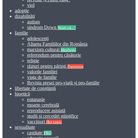
viol
adopţie
dizabilităţi
autism
sindrom Down
Știați că...?
familie
adolescenţi
Alianța Familiilor din România
marxism cultural
Ideologii
referendum pentru căsătorie
religie
sfaturi pentru părinţi
Parenting
valorile familiei
viaţa de familie
Revista presei pro-viață și pro-familie
libertate de conștiință
bioetică
eutanasie
moarte cerebrală
reproducere asistată
studii şi cercetări ştiinţifice
vaccinuri
Hot topic
sexualitate
castitate
PRO