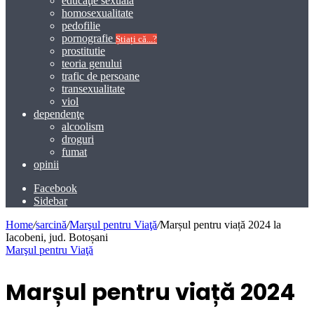
educaţie sexuală
homosexualitate
pedofilie
pornografie
Știați că...?
prostitutie
teoria genului
trafic de persoane
transexualitate
viol
dependenţe
alcoolism
droguri
fumat
opinii
Facebook
Sidebar
Home
/
sarcină
/
Marşul pentru Viaţă
/
Marșul pentru viață 2024 la
Iacobeni, jud. Botoșani
Marşul pentru Viaţă
Marșul pentru viață 2024