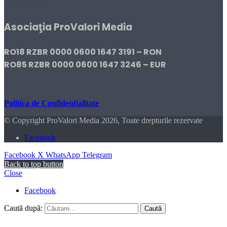
DONEAZĂ!
Asociaţia ProValori Media
RO18 RZBR 0000 0600 1647 3191 – RON
RO85 RZBR 0000 0600 1647 3246 – EUR
Politica de Confidențialitate
© Copyright ProValori Media 2026, Toate drepturile rezervate
Facebook
Facebook
X
WhatsApp
Telegram
Back to top button
Close
Facebook
Caută după: