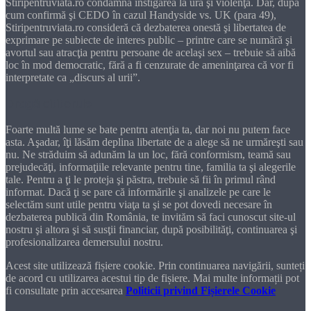
Stiripentruviata.ro condamnă instigarea la ură şi violenţă. Dar, după
cum confirmă şi CEDO în cazul Handyside vs. UK (para 49),
Stiripentruviata.ro consideră că dezbaterea onestă şi libertatea de
exprimare pe subiecte de interes public – printre care se numără şi
avortul sau atracţia pentru persoane de acelaşi sex – trebuie să aibă
loc în mod democratic, fără a fi cenzurate de ameninţarea că vor fi
interpretate ca „discurs al urii”.
Dragă cititorule
Foarte multă lume se bate pentru atenţia ta, dar noi nu putem face
asta. Aşadar, îţi lăsăm deplina libertate de a alege să ne urmăreşti sau
nu. Ne străduim să adunăm la un loc, fără conformism, teamă sau
prejudecăţi, informaţiile relevante pentru tine, familia ta şi alegerile
tale. Pentru a ţi le proteja şi păstra, trebuie să fii în primul rând
informat. Dacă ţi se pare că informările şi analizele pe care le
selectăm sunt utile pentru viaţa ta şi se pot dovedi necesare în
dezbaterea publică din România, te invităm să faci cunoscut site-ul
nostru şi altora şi să susţii financiar, după posibilităţi, continuarea şi
profesionalizarea demersului nostru.
Acest site utilizează fișiere cookie. Prin continuarea navigării, sunteți
de acord cu utilizarea acestui tip de fișiere. Mai multe informații pot
fi consultate prin accesarea
Politicii privind Fișierele Cookie