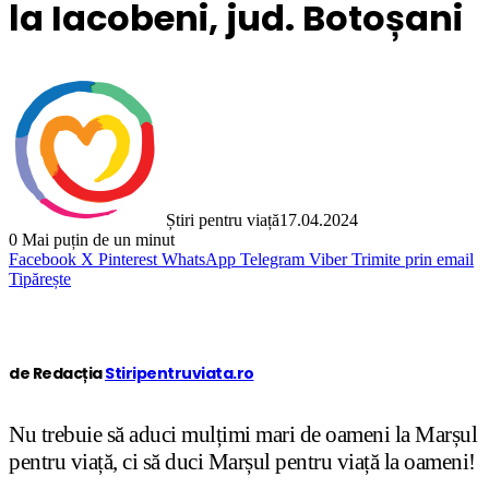
la Iacobeni, jud. Botoșani
Știri pentru viață
17.04.2024
0
Mai puțin de un minut
Facebook
X
Pinterest
WhatsApp
Telegram
Viber
Trimite prin email
Tipărește
de Redacția
Stiripentruviata.ro
Nu trebuie să aduci mulțimi mari de oameni la Marșul
pentru viață, ci să duci Marșul pentru viață la oameni!