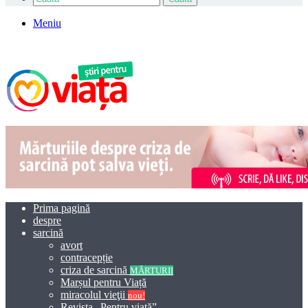
Meniu
Prima pagină
despre
sarcină
avort
contracepție
criza de sarcină
MĂRTURII
Marșul pentru Viață
miracolul vieţii
nou!
Revista „Pentru viață”