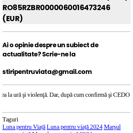
RO85RZBR0000060016473246
(EUR)
Ai o opinie despre un subiect de
actualitate? Scrie-ne la
stiripentruviata@gmail.com
ă. Dar, după cum confirmă şi CEDO în cazul Handyside vs. U
Taguri
Luna pentru Viață
Luna pentru viață 2024
Marşul