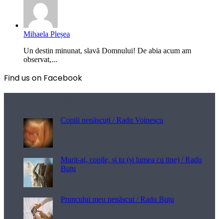
Mihaela Pleșea
Un destin minunat, slavă Domnului! De abia acum am
observat,...
Find us on Facebook
Poezii pentru viață
Copiii nenăscuți / Radu Voinescu
Murit-ai, copile, și tu (și lumea cu tine) / Radu
Buțu
Pruncului meu nenăscut / Radu Buțu