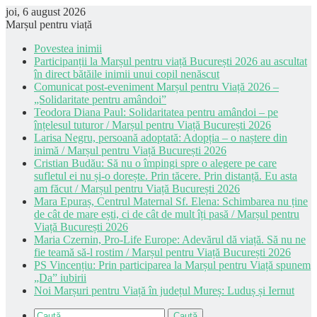
joi, 6 august 2026
Marșul pentru viață
Povestea inimii
Participanții la Marșul pentru viață București 2026 au ascultat
în direct bătăile inimii unui copil nenăscut
Comunicat post-eveniment Marșul pentru Viață 2026 –
„Solidaritate pentru amândoi”
Teodora Diana Paul: Solidaritatea pentru amândoi – pe
înțelesul tuturor / Marșul pentru Viață București 2026
Larisa Negru, persoană adoptată: Adopția – o naștere din
inimă / Marșul pentru Viață București 2026
Cristian Budău: Să nu o împingi spre o alegere pe care
sufletul ei nu și-o dorește. Prin tăcere. Prin distanță. Eu asta
am făcut / Marșul pentru Viață București 2026
Mara Epuraș, Centrul Maternal Sf. Elena: Schimbarea nu ține
de cât de mare ești, ci de cât de mult îți pasă / Marșul pentru
Viață București 2026
Maria Czernin, Pro-Life Europe: Adevărul dă viață. Să nu ne
fie teamă să-l rostim / Marșul pentru Viață București 2026
PS Vincențiu: Prin participarea la Marșul pentru Viață spunem
„Da” iubirii
Noi Marșuri pentru Viață în județul Mureș: Luduș și Iernut
Caută