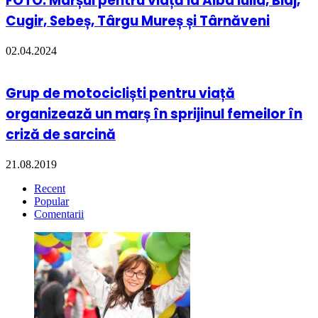
FOTO: Marșul pentru viață la Alba Iulia, Blaj,
Cugir, Sebeș, Târgu Mureș și Târnăveni
02.04.2024
Grup de motocicliști pentru viață
organizează un marș în sprijinul femeilor în
criză de sarcină
21.08.2019
Recent
Popular
Comentarii