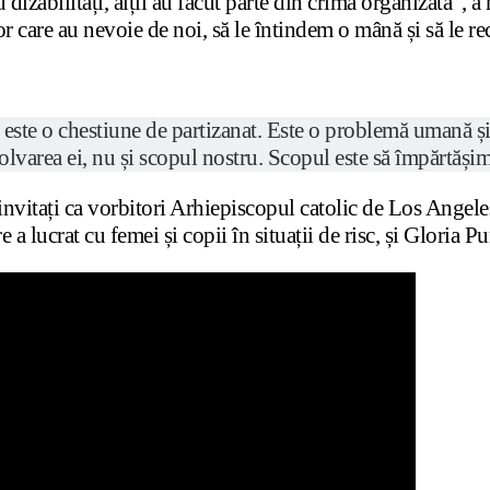
 dizabilități, alții au făcut parte din crima organizată”, 
celor care au nevoie de noi, să le întindem o mână și să l
u este o chestiune de partizanat. Este o problemă umană ș
lvarea ei, nu și scopul nostru. Scopul este să împărtășim 
invitați ca vorbitori Arhiepiscopul catolic de Los Angel
e a lucrat cu femei și copii în situații de risc, și Gloria P