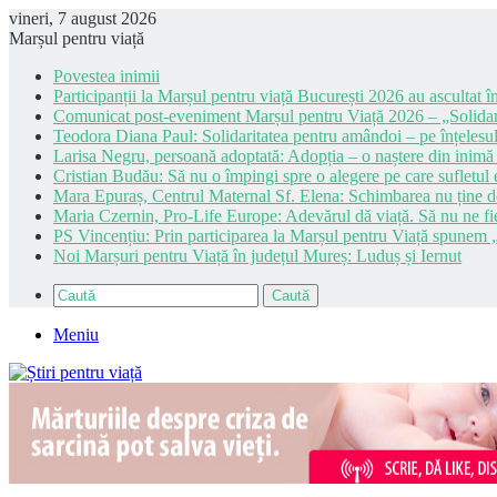
vineri, 7 august 2026
Marșul pentru viață
Povestea inimii
Participanții la Marșul pentru viață București 2026 au ascultat în
Comunicat post-eveniment Marșul pentru Viață 2026 – „Solidar
Teodora Diana Paul: Solidaritatea pentru amândoi – pe înțelesul
Larisa Negru, persoană adoptată: Adopția – o naștere din inimă
Cristian Budău: Să nu o împingi spre o alegere pe care sufletul e
Mara Epuraș, Centrul Maternal Sf. Elena: Schimbarea nu ține de 
Maria Czernin, Pro-Life Europe: Adevărul dă viață. Să nu ne fi
PS Vincențiu: Prin participarea la Marșul pentru Viață spunem „
Noi Marșuri pentru Viață în județul Mureș: Luduș și Iernut
Caută
Meniu