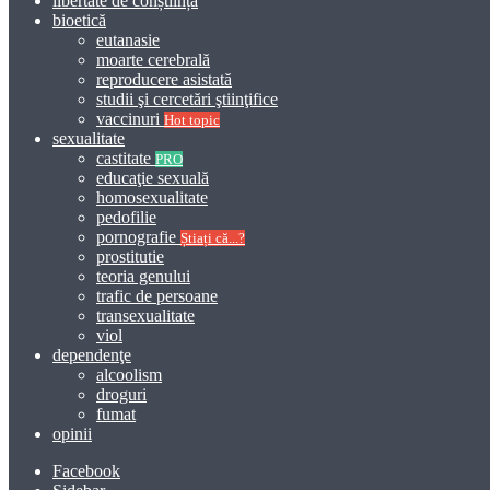
libertate de conștiință
bioetică
eutanasie
moarte cerebrală
reproducere asistată
studii şi cercetări ştiinţifice
vaccinuri
Hot topic
sexualitate
castitate
PRO
educaţie sexuală
homosexualitate
pedofilie
pornografie
Știați că...?
prostitutie
teoria genului
trafic de persoane
transexualitate
viol
dependenţe
alcoolism
droguri
fumat
opinii
Facebook