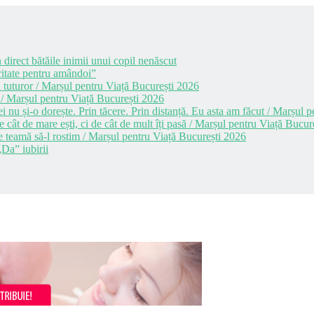
 direct bătăile inimii unui copil nenăscut
itate pentru amândoi”
 tuturor / Marșul pentru Viață București 2026
 / Marșul pentru Viață București 2026
i nu și-o dorește. Prin tăcere. Prin distanță. Eu asta am făcut / Marșul
cât de mare ești, ci de cât de mult îți pasă / Marșul pentru Viață Bucur
e teamă să-l rostim / Marșul pentru Viață București 2026
Da” iubirii