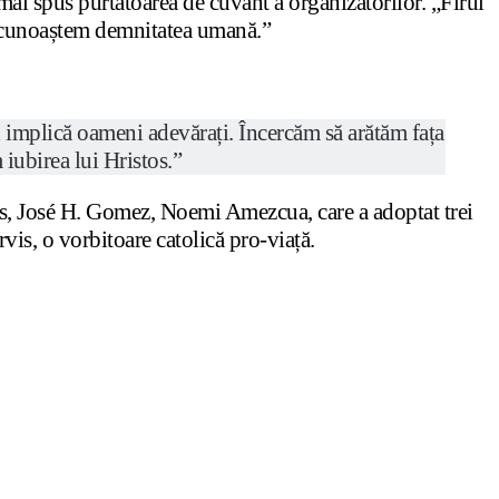
a mai spus purtătoarea de cuvânt a organizatorilor. „Firul
e recunoaștem demnitatea umană.”
i implică oameni adevărați. Încercăm să arătăm fața
iubirea lui Hristos.”
es, José H. Gomez, Noemi Amezcua, care a adoptat trei
urvis, o vorbitoare catolică pro-viață.