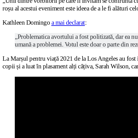
„Unii dintre vorbitorii pe care îi invităm se confruntă cu
roșu al acestui eveniment este ideea de a le fi alături 
Kathleen Domingo
a mai declarat
:
„Problematica avortului a fost politizată, dar ea n
umană a problemei. Votul este doar o parte din rezo
La Marșul pentru viață 2021 de la Los Angeles au fost 
copii și a luat în plasament alți câțiva, Sarah Wilson, car