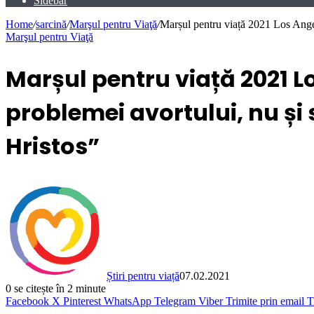
Sidebar
Home
/
sarcină
/
Marşul pentru Viaţă
/
Marșul pentru viață 2021 Los Angele
Marşul pentru Viaţă
Marșul pentru viață 2021 L
problemei avortului, nu și
Hristos”
Știri pentru viață
07.02.2021
0
se citește în 2 minute
Facebook
X
Pinterest
WhatsApp
Telegram
Viber
Trimite prin email
T