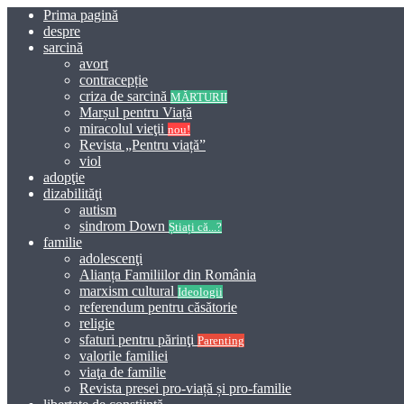
Prima pagină
despre
sarcină
avort
contracepție
criza de sarcină
MĂRTURII
Marșul pentru Viață
miracolul vieţii
nou!
Revista „Pentru viață”
viol
adopţie
dizabilităţi
autism
sindrom Down
Știați că...?
familie
adolescenţi
Alianța Familiilor din România
marxism cultural
Ideologii
referendum pentru căsătorie
religie
sfaturi pentru părinţi
Parenting
valorile familiei
viaţa de familie
Revista presei pro-viață și pro-familie