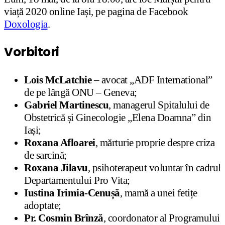
viață 2020 online Iași, pe pagina de Facebook
Doxologia
.
Vorbitori
Lois McLatchie
– avocat „ADF International”
de pe lângă ONU – Geneva;
Gabriel Martinescu
, managerul Spitalului de
Obstetrică și Ginecologie „Elena Doamna” din
Iași;
Roxana Afloarei
, mărturie proprie despre criza
de sarcină;
Roxana Jilavu
, psihoterapeut voluntar în cadrul
Departamentului Pro Vita;
Iustina Irimia-Cenușă
, mamă a unei fetițe
adoptate;
Pr. Cosmin Brînză
, coordonator al Programului