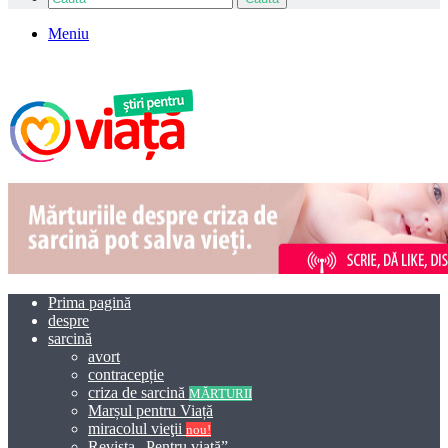
Meniu
Prima pagină
despre
sarcină
avort
contracepție
criza de sarcină
MĂRTURII
Marșul pentru Viață
miracolul vieţii
nou!
Revista „Pentru viață”