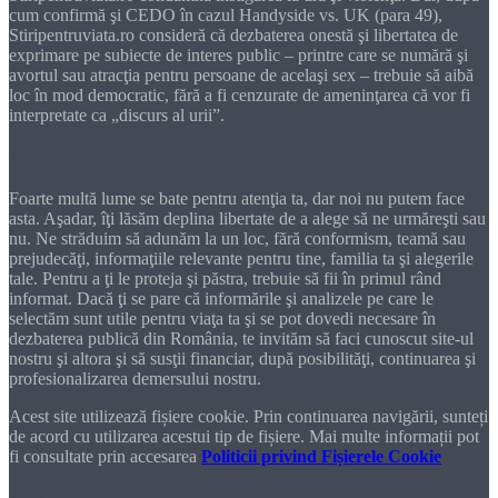
cum confirmă şi CEDO în cazul Handyside vs. UK (para 49),
Stiripentruviata.ro consideră că dezbaterea onestă şi libertatea de
exprimare pe subiecte de interes public – printre care se numără şi
avortul sau atracţia pentru persoane de acelaşi sex – trebuie să aibă
loc în mod democratic, fără a fi cenzurate de ameninţarea că vor fi
interpretate ca „discurs al urii”.
Dragă cititorule
Foarte multă lume se bate pentru atenţia ta, dar noi nu putem face
asta. Aşadar, îţi lăsăm deplina libertate de a alege să ne urmăreşti sau
nu. Ne străduim să adunăm la un loc, fără conformism, teamă sau
prejudecăţi, informaţiile relevante pentru tine, familia ta şi alegerile
tale. Pentru a ţi le proteja şi păstra, trebuie să fii în primul rând
informat. Dacă ţi se pare că informările şi analizele pe care le
selectăm sunt utile pentru viaţa ta şi se pot dovedi necesare în
dezbaterea publică din România, te invităm să faci cunoscut site-ul
nostru şi altora şi să susţii financiar, după posibilităţi, continuarea şi
profesionalizarea demersului nostru.
Acest site utilizează fișiere cookie. Prin continuarea navigării, sunteți
de acord cu utilizarea acestui tip de fișiere. Mai multe informații pot
fi consultate prin accesarea
Politicii privind Fișierele Cookie