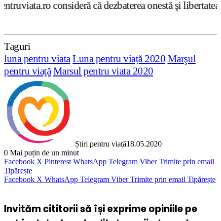
că dezbaterea onestă şi libertatea de exprimare pe subiec
Taguri
luna pentru viata
Luna pentru viață 2020
Marşul
pentru viaţă
Marsul pentru viata 2020
Știri pentru viață
18.05.2020
0
Mai puțin de un minut
Facebook
X
Pinterest
WhatsApp
Telegram
Viber
Trimite prin email
Tipărește
Facebook
X
WhatsApp
Telegram
Viber
Trimite prin email
Tipărește
Invităm cititorii să își exprime opiniile pe