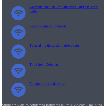
Gosnell: The Trial of America’s Biggest Serial
Killer
Scrisori către Dumnezeu
Tutorial – cățeluș din hârtie pliată
The Great Debaters
Eu sunt pro-viață, dar…
Stiripentruviata.ro condamnă instigarea la ură şi violenţă. Dar, după