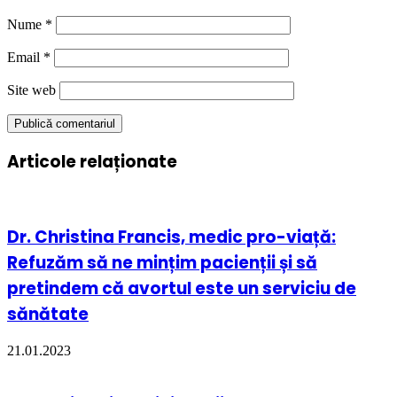
Nume
*
Email
*
Site web
Articole relaționate
Dr. Christina Francis, medic pro-viață:
Refuzăm să ne mințim pacienții și să
pretindem că avortul este un serviciu de
sănătate
21.01.2023