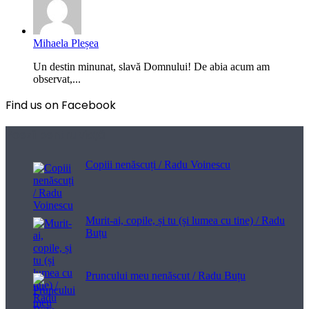
Mihaela Pleșea
Un destin minunat, slavă Domnului! De abia acum am
observat,...
Find us on Facebook
Poezii pentru viață
Copiii nenăscuți / Radu Voinescu
Murit-ai, copile, și tu (și lumea cu tine) / Radu
Buțu
Pruncului meu nenăscut / Radu Buțu