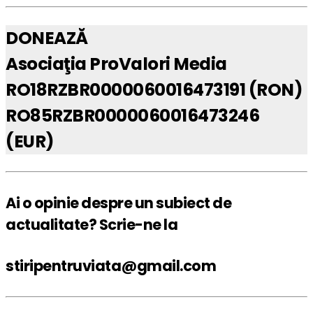
DONEAZĂ
Asociaţia ProValori Media
RO18RZBR0000060016473191 (RON)
RO85RZBR0000060016473246
(EUR)
Ai o opinie despre un subiect de
actualitate? Scrie-ne la
stiripentruviata@gmail.com