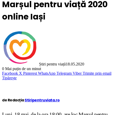
Marșul pentru viață 2020
online Iași
Știri pentru viață
18.05.2020
0
Mai puțin de un minut
Facebook
X
Pinterest
WhatsApp
Telegram
Viber
Trimite prin email
Tipărește
de Redacția
Stiripentruviata.ro
Luni, 18 mai, de la ora 18:00, are loc Marșul pentru