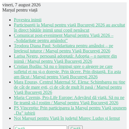
vineri, 7 august 2026
Marșul pentru viață
Povestea inimii
Participanții la Marșul pentru viață București 2026 au ascultat
în direct bătăile inimii unui copil nenăscut
Comunicat post-eveniment Marșul pentru Viață 2026 –
„Solidaritate pentru amândoi”
Teodora Diana Paul: Solidaritatea pentru amândoi – pe
înțelesul tuturor / Marșul pentru Viață București 2026
Larisa Negru, persoană adoptată: Adopția – o naștere din
inimă / Marșul pentru Viață București 2026
Cristian Budău: Să nu o împingi spre o alegere pe care
sufletul ei nu și-o dorește. Prin tăcere. Prin distanță. Eu asta
am făcut / Marșul pentru Viață București 2026
Mara Epuraș, Centrul Maternal Sf. Elena: Schimbarea nu ține
de cât de mare ești, ci de cât de mult îți pasă / Marșul pentru
Viață București 2026
Maria Czernin, Pro-Life Europe: Adevărul dă viață. Să nu ne
fie teamă să-l rostim / Marșul pentru Viață București 2026
PS Vincențiu: Prin participarea la Marșul pentru Viață spunem
„Da” iubirii
Noi Marșuri pentru Viață în județul Mureș: Luduș și Iernut
Caută