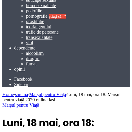
educaţie sexuală
homosexualitate
pedofilie
pornografie
Știați că...?
prostitutie
teoria genului
trafic de persoane
transexualitate
viol
dependenţe
alcoolism
droguri
fumat
opinii
Facebook
Sidebar
Home
/
sarcină
/
Marşul pentru Viaţă
/
Luni, 18 mai, ora 18: Marșul
pentru viață 2020 online Iași
Marşul pentru Viaţă
Luni, 18 mai, ora 18: