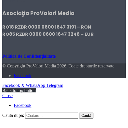
DONEAZĂ!
Asociaţia ProValori Media
RO18 RZBR 0000 0600 1647 3191 – RON
RO85 RZBR 0000 0600 1647 3246 – EUR
Politica de Confidențialitate
© Copyright ProValori Media 2026, Toate drepturile rezervate
Facebook
Facebook
X
WhatsApp
Telegram
Back to top button
Close
Facebook
Caută după: