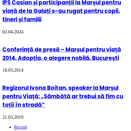
IPS Casian și participanții la Marșul pentru
viață de la Galați s-au rugat pentru copii,
tineri și familii
02.04.2024
Conferință de presă – Marșul pentru viață
2014, Adopția, o alegere nobilă, București
18.03.2014
Regizorul Ivona Boitan, speaker la Marșul
pentru Viață: „Sâmbătă ar trebui să fim cu
toții în stradă”
21.03.2019
Recent