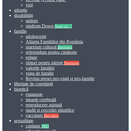
viol
adopţie
dizabilităţi
autism
sindrom Down
Știați că...?
familie
adolescenţi
Alianța Familiilor din România
marxism cultural
Ideologii
referendum pentru căsătorie
religie
sfaturi pentru părinţi
Parenting
valorile familiei
viaţa de familie
Revista presei pro-viață și pro-familie
libertate de conștiință
bioetică
eutanasie
moarte cerebrală
reproducere asistată
studii şi cercetări ştiinţifice
vaccinuri
Hot topic
sexualitate
castitate
PRO