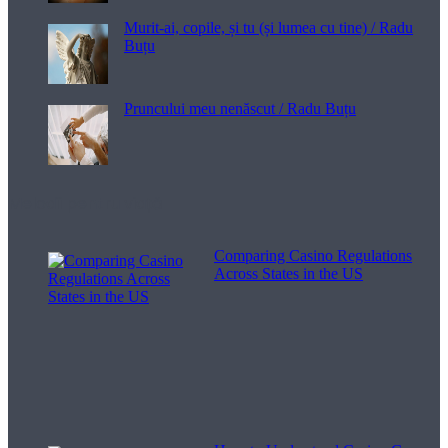
Murit-ai, copile, și tu (și lumea cu tine) / Radu
Buțu
Pruncului meu nenăscut / Radu Buțu
Melodii pentru viață
Comparing Casino Regulations
Across States in the US