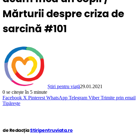
Mărturii despre criza de
sarcină #101
Știri pentru viață
29.01.2021
0
se citește în 5 minute
Facebook
X
Pinterest
WhatsApp
Telegram
Viber
Trimite prin email
Tipărește
de Redacția
Stiripentruviata.ro