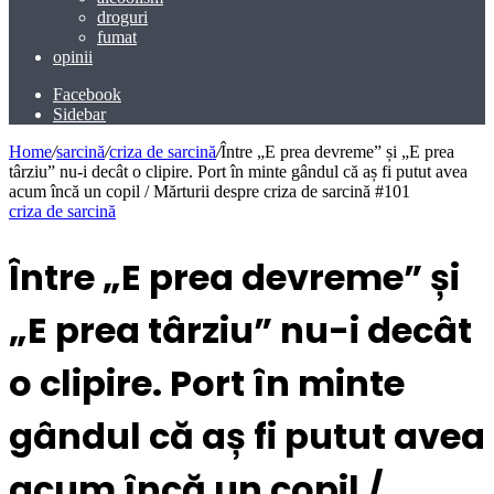
droguri
fumat
opinii
Facebook
Sidebar
Home
/
sarcină
/
criza de sarcină
/
Între „E prea devreme” și „E prea
târziu” nu-i decât o clipire. Port în minte gândul că aș fi putut avea
acum încă un copil / Mărturii despre criza de sarcină #101
criza de sarcină
Între „E prea devreme” și
„E prea târziu” nu-i decât
o clipire. Port în minte
gândul că aș fi putut avea
acum încă un copil /