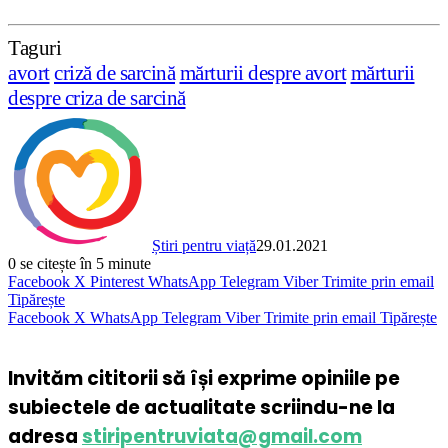
Taguri
avort
criză de sarcină
mărturii despre avort
mărturii
despre criza de sarcină
Știri pentru viață
29.01.2021
0
se citește în 5 minute
Facebook
X
Pinterest
WhatsApp
Telegram
Viber
Trimite prin email
Tipărește
Facebook
X
WhatsApp
Telegram
Viber
Trimite prin email
Tipărește
Invităm cititorii să își exprime opiniile pe
subiectele de actualitate scriindu-ne la
adresa
stiripentruviata@gmail.com