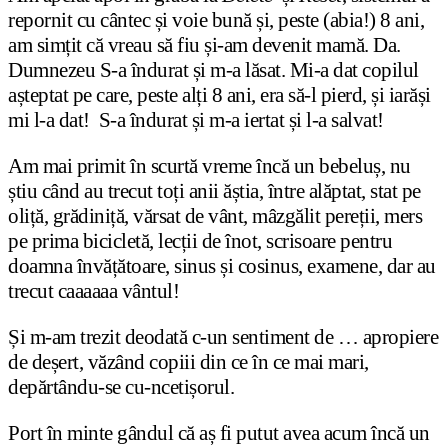
repornit cu cântec și voie bună și, peste (abia!) 8 ani,
am simțit că vreau să fiu și-am devenit mamă. Da.
Dumnezeu S-a îndurat și m-a lăsat. Mi-a dat copilul
așteptat pe care, peste alți 8 ani, era să-l pierd, și iarăși
mi l-a dat! S-a îndurat și m-a iertat și l-a salvat!
Am mai primit în scurtă vreme încă un bebeluș, nu
știu când au trecut toți anii ăștia, între alăptat, stat pe
oliță, grădiniță, vărsat de vânt, mâzgălit pereții, mers
pe prima bicicletă, lecții de înot, scrisoare pentru
doamna învățătoare, sinus și cosinus, examene, dar au
trecut caaaaaa vântul!
Și m-am trezit deodată c-un sentiment de … apropiere
de deșert, văzând copiii din ce în ce mai mari,
depărtându-se cu-ncetișorul.
Port în minte gândul că aș fi putut avea acum încă un