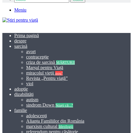
Meniu
Prima pagină
despre
sarcină
avort
contracepție
criza de sarcină
MĂRTURII
Marșul pentru Viață
miracolul vieţii
nou!
Revista „Pentru viață”
viol
adopţie
dizabilităţi
autism
sindrom Down
Știați că...?
familie
adolescenţi
Alianța Familiilor din România
marxism cultural
Ideologii
referendum pentru căsătorie