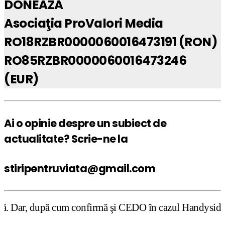
DONEAZĂ
Asociaţia ProValori Media
RO18RZBR0000060016473191 (RON)
RO85RZBR0000060016473246
(EUR)
Ai o opinie despre un subiect de
actualitate? Scrie-ne la
stiripentruviata@gmail.com
 confirmă şi CEDO în cazul Handyside vs. UK (para 49), St