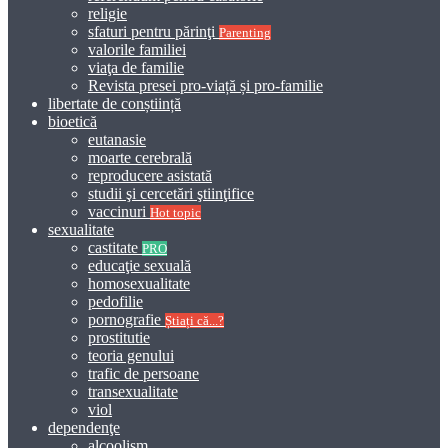
religie
sfaturi pentru părinţi
Parenting
valorile familiei
viaţa de familie
Revista presei pro-viață și pro-familie
libertate de conștiință
bioetică
eutanasie
moarte cerebrală
reproducere asistată
studii şi cercetări ştiinţifice
vaccinuri
Hot topic
sexualitate
castitate
PRO
educaţie sexuală
homosexualitate
pedofilie
pornografie
Știați că...?
prostitutie
teoria genului
trafic de persoane
transexualitate
viol
dependenţe
alcoolism