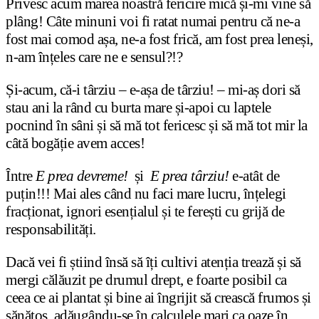
Privesc acum marea noastră fericire mică și-mi vine să
plâng! Câte minuni voi fi ratat numai pentru că ne-a
fost mai comod așa, ne-a fost frică, am fost prea leneși,
n-am înțeles care ne e sensul?!?
Și-acum, că-i târziu – e-așa de târziu! – mi-aș dori să
stau ani la rând cu burta mare și-apoi cu laptele
pocnind în sâni și să mă tot fericesc și să mă tot mir la
câtă bogăție avem acces!
Între
E prea devreme!
și
E prea târziu!
e-atât de
puțin!!! Mai ales când nu faci mare lucru, înțelegi
fracționat, ignori esențialul și te ferești cu grijă de
responsabilități.
Dacă vei fi știind însă să îți cultivi atenția trează și să
mergi călăuzit pe drumul drept, e foarte posibil ca
ceea ce ai plantat și bine ai îngrijit să crească frumos și
sănătos, adăugându-se în calculele mari ca oaze în