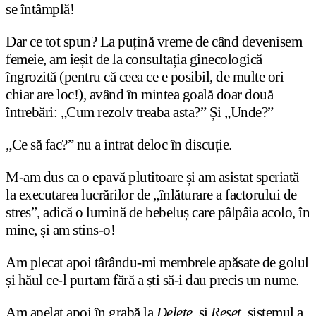
se întâmplă!
Dar ce tot spun? La puțină vreme de când devenisem
femeie, am ieșit de la consultația ginecologică
îngrozită (pentru că ceea ce e posibil, de multe ori
chiar are loc!), având în mintea goală doar două
întrebări: „Cum rezolv treaba asta?” Și „Unde?”
„Ce să fac?” nu a intrat deloc în discuție.
M-am dus ca o epavă plutitoare și am asistat speriată
la executarea lucrărilor de „înlăturare a factorului de
stres”, adică o lumină de bebeluș care pâlpâia acolo, în
mine, și am stins-o!
Am plecat apoi târându-mi membrele apăsate de golul
și hăul ce-l purtam fără a ști să-i dau precis un nume.
Am apelat apoi în grabă la
Delete
și
Reset
, sistemul a