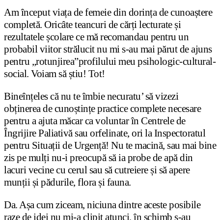
Am început viața de femeie din dorința de cunoaștere
completă. Oricâte teancuri de cărți lecturate și
rezultatele școlare ce mă recomandau pentru un
probabil viitor strălucit nu mi s-au mai părut de ajuns
pentru „rotunjirea”profilului meu psihologic-cultural-
social. Voiam să știu! Tot!
Bineînțeles că nu te îmbie necuratu’ să vizezi
obținerea de cunoștințe practice complete necesare
pentru a ajuta măcar ca voluntar în Centrele de
Îngrijire Paliativă sau orfelinate, ori la Inspectoratul
pentru Situații de Urgență! Nu te macină, sau mai bine
zis pe mulți nu-i preocupă să ia probe de apă din
lacuri vecine cu cerul sau să cutreiere și să apere
munții și pădurile, flora și fauna.
Da. Așa cum ziceam, niciuna dintre aceste posibile
raze de idei nu mi-a clipit atunci, în schimb s-au