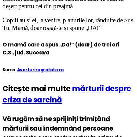
deșert pentru cei din preajmă.
Copiii au și ei, la venire, planurile lor, rânduite de Sus.
Tu, Mamă, doar roagă-te și spune „DA!”
O mamă care a spus „Da!” (doar) de trei ori
C.S., jud. Suceava
Sursa:
Avorturiregretate.ro
Citește mai multe
mărturii despre
criza de sarcină
Vă rugăm să ne sprijiniți trimițând
mărturii sau îndemnând persoane