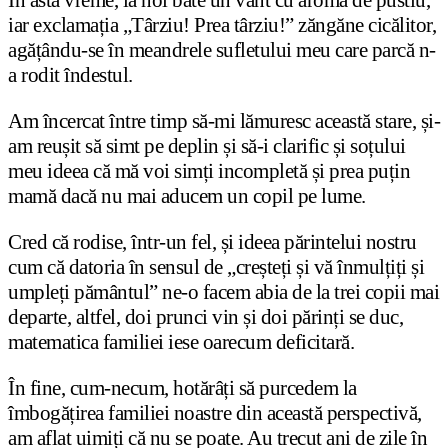
iar exclamația „Târziu! Prea târziu!” zăngăne cicălitor,
agățându-se în meandrele sufletului meu care parcă n-
a rodit îndestul.
Am încercat între timp să-mi lămuresc această stare, și-
am reușit să simt pe deplin și să-i clarific și soțului
meu ideea că mă voi simți incompletă și prea puțin
mamă dacă nu mai aducem un copil pe lume.
Cred că rodise, într-un fel, și ideea părintelui nostru
cum că datoria în sensul de „creșteți și vă înmulțiți și
umpleți pământul” ne-o facem abia de la trei copii mai
departe, altfel, doi prunci vin și doi părinți se duc,
matematica familiei iese oarecum deficitară.
În fine, cum-necum, hotărâți să purcedem la
îmbogățirea familiei noastre din această perspectivă,
am aflat uimiți că nu se poate. Au trecut ani de zile în