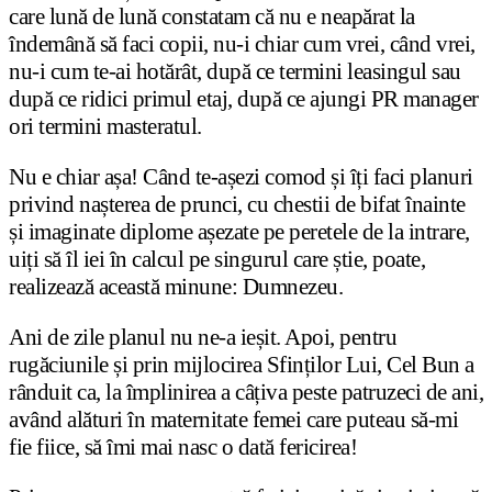
care lună de lună constatam că nu e neapărat la
îndemână să faci copii, nu-i chiar cum vrei, când vrei,
nu-i cum te-ai hotărât, după ce termini leasingul sau
după ce ridici primul etaj, după ce ajungi PR manager
ori termini masteratul.
Nu e chiar așa! Când te-așezi comod și îți faci planuri
privind nașterea de prunci, cu chestii de bifat înainte
și imaginate diplome așezate pe peretele de la intrare,
uiți să îl iei în calcul pe singurul care știe, poate,
realizează această minune: Dumnezeu.
Ani de zile planul nu ne-a ieșit. Apoi, pentru
rugăciunile și prin mijlocirea Sfinților Lui, Cel Bun a
rânduit ca, la împlinirea a câțiva peste patruzeci de ani,
având alături în maternitate femei care puteau să-mi
fie fiice, să îmi mai nasc o dată fericirea!