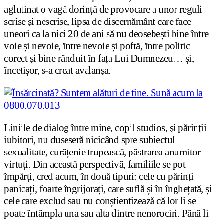
aglutinat o vagă dorință de provocare a unor reguli
scrise și nescrise, lipsa de discernământ care face
uneori ca la nici 20 de ani să nu deosebești bine între
voie și nevoie, între nevoie și poftă, între politic
corect și bine rânduit în fața Lui Dumnezeu… și,
încetișor, s-a creat avalanșa.
Liniile de dialog între mine, copil studios, și părinții
iubitori, nu duseseră nicicând spre subiectul
sexualitate, curățenie trupească, păstrarea anumitor
virtuți. Din această perspectivă, familiile se pot
împărți, cred acum, în două tipuri: cele cu părinți
panicați, foarte îngrijorați, care suflă și în înghețată, și
cele care exclud sau nu conștientizează că lor li se
poate întâmpla una sau alta dintre nenorociri. Până li