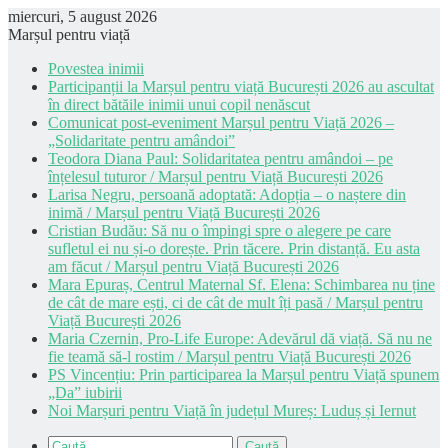
miercuri, 5 august 2026
Marșul pentru viață
Povestea inimii
Participanții la Marșul pentru viață București 2026 au ascultat
în direct bătăile inimii unui copil nenăscut
Comunicat post-eveniment Marșul pentru Viață 2026 –
„Solidaritate pentru amândoi”
Teodora Diana Paul: Solidaritatea pentru amândoi – pe
înțelesul tuturor / Marșul pentru Viață București 2026
Larisa Negru, persoană adoptată: Adopția – o naștere din
inimă / Marșul pentru Viață București 2026
Cristian Budău: Să nu o împingi spre o alegere pe care
sufletul ei nu și-o dorește. Prin tăcere. Prin distanță. Eu asta
am făcut / Marșul pentru Viață București 2026
Mara Epuraș, Centrul Maternal Sf. Elena: Schimbarea nu ține
de cât de mare ești, ci de cât de mult îți pasă / Marșul pentru
Viață București 2026
Maria Czernin, Pro-Life Europe: Adevărul dă viață. Să nu ne
fie teamă să-l rostim / Marșul pentru Viață București 2026
PS Vincențiu: Prin participarea la Marșul pentru Viață spunem
„Da” iubirii
Noi Marșuri pentru Viață în județul Mureș: Luduș și Iernut
Caută