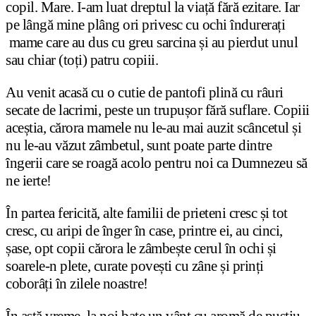
copil. Mare. I-am luat dreptul la viață fără ezitare. Iar
pe lângă mine plâng ori privesc cu ochi îndurerați
mame care au dus cu greu sarcina și au pierdut unul
sau chiar (toți) patru copiii.
Au venit acasă cu o cutie de pantofi plină cu râuri
secate de lacrimi, peste un trupușor fără suflare. Copiii
aceștia, cărora mamele nu le-au mai auzit scâncetul și
nu le-au văzut zâmbetul, sunt poate parte dintre
îngerii care se roagă acolo pentru noi ca Dumnezeu să
ne ierte!
În partea fericită, alte familii de prieteni cresc și tot
cresc, cu aripi de înger în case, printre ei, au cinci,
șase, opt copii cărora le zâmbește cerul în ochi și
soarele-n plete, curate povești cu zâne și prinți
coborâți în zilele noastre!
În astă vreme, la noi bate un vânt cu aromă de pustiu,