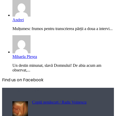
Andrei
Mulțumesc frumos pentru transcrierea părții a doua a intervi...
Mihaela Pleșea
Un destin minunat, slavă Domnului! De abia acum am
observat,...
Find us on Facebook
Poezii pentru viață
Copiii nenăscuți / Radu Voinescu