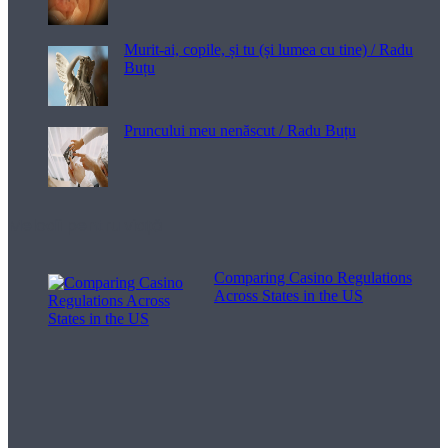
Murit-ai, copile, și tu (și lumea cu tine) / Radu
Buțu
Pruncului meu nenăscut / Radu Buțu
Melodii pentru viață
Comparing Casino Regulations
Across States in the US