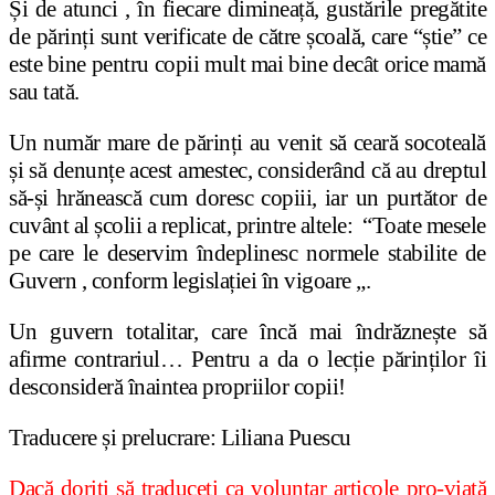
Și de atunci , în fiecare dimineață, gustările pregătite
de părinți sunt verificate de către școală, care “știe” ce
este bine pentru copii mult mai bine decât orice mamă
sau tată.
Un număr mare de părinți au venit să ceară socoteală
și să denunțe acest amestec, considerând că au dreptul
să-și hrănească cum doresc copiii, iar un purtător de
cuvânt al școlii a replicat, printre altele: “Toate mesele
pe care le deservim îndeplinesc normele stabilite de
Guvern , conform legislației în vigoare „.
Un guvern totalitar, care încă mai îndrăznește să
afirme contrariul… Pentru a da o lecție părinților îi
desconsideră înaintea propriilor copii!
Traducere și prelucrare: Liliana Puescu
Dacă doriți să traduceți ca voluntar articole pro-viață