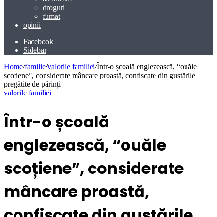
droguri
fumat
opinii
Facebook
Sidebar
Home
/
familie
/
valorile familiei
/
Într-o școală englezească, “ouăle
scoțiene”, considerate mâncare proastă, confiscate din gustările
pregătite de părinți
valorile familiei
Într-o școală
englezească, “ouăle
scoțiene”, considerate
mâncare proastă,
confiscate din gustările