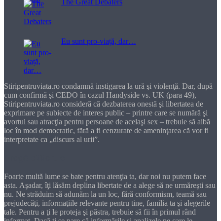
The Great Debaters
Eu sunt pro-viață, dar…
Stiripentruviata.ro condamnă instigarea la ură şi violenţă. Dar, după
cum confirmă şi CEDO în cazul Handyside vs. UK (para 49),
Stiripentruviata.ro consideră că dezbaterea onestă şi libertatea de
exprimare pe subiecte de interes public – printre care se numără şi
avortul sau atracţia pentru persoane de acelaşi sex – trebuie să aibă
loc în mod democratic, fără a fi cenzurate de ameninţarea că vor fi
interpretate ca „discurs al urii”.
Dragă cititorule
Foarte multă lume se bate pentru atenţia ta, dar noi nu putem face
asta. Aşadar, îţi lăsăm deplina libertate de a alege să ne urmăreşti sau
nu. Ne străduim să adunăm la un loc, fără conformism, teamă sau
prejudecăţi, informaţiile relevante pentru tine, familia ta şi alegerile
tale. Pentru a ţi le proteja şi păstra, trebuie să fii în primul rând
informat. Dacă ţi se pare că informările şi analizele pe care le