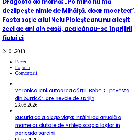
Dragoste de mamă: „Pe mine nu mă
dezlipește nimic de Mihăiță, doar moartea”.
Fosta soție a lui Nelu Ploieșteanu nu a ieșit
zeci de ani din casă, dedicându-se îngrijirii
fiului ei
24.04.2018
Recent
Popular
Comentarii
Veronica Iani, autoarea cărții „Bebe. O poveste
din burtică”, are nevoie de sprijin
23.05.2026
Bucuria de a alege viața: Întâlnirea anuală a
mamelor ajutate de Arhiepiscopia Iașilor în
perioada sarcinii
01.05.2026