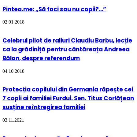
Pintea.me: „Să faci sau nu copii?…”
02.01.2018
Celebrul pilot de raliuri Claudiu Barbu, lecție
ca la grădiniță pentru cântăreața Andreea
Bălan, despre referendum
04.10.2018
Protecția copilului din Germania răpește cei
7 copii ai familiei Furdui. Sen. Titus Corlățean
susține reîntregirea familiei
03.11.2021