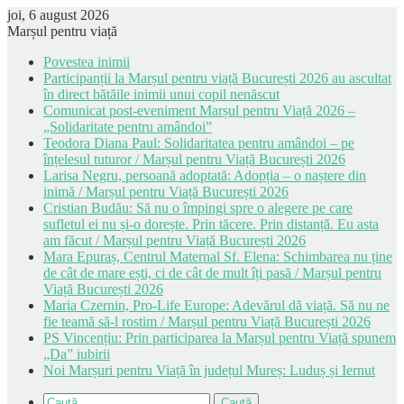
joi, 6 august 2026
Marșul pentru viață
Povestea inimii
Participanții la Marșul pentru viață București 2026 au ascultat
în direct bătăile inimii unui copil nenăscut
Comunicat post-eveniment Marșul pentru Viață 2026 –
„Solidaritate pentru amândoi”
Teodora Diana Paul: Solidaritatea pentru amândoi – pe
înțelesul tuturor / Marșul pentru Viață București 2026
Larisa Negru, persoană adoptată: Adopția – o naștere din
inimă / Marșul pentru Viață București 2026
Cristian Budău: Să nu o împingi spre o alegere pe care
sufletul ei nu și-o dorește. Prin tăcere. Prin distanță. Eu asta
am făcut / Marșul pentru Viață București 2026
Mara Epuraș, Centrul Maternal Sf. Elena: Schimbarea nu ține
de cât de mare ești, ci de cât de mult îți pasă / Marșul pentru
Viață București 2026
Maria Czernin, Pro-Life Europe: Adevărul dă viață. Să nu ne
fie teamă să-l rostim / Marșul pentru Viață București 2026
PS Vincențiu: Prin participarea la Marșul pentru Viață spunem
„Da” iubirii
Noi Marșuri pentru Viață în județul Mureș: Luduș și Iernut
Caută