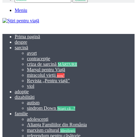
Meniu
Prima pagină
despre
sarcină
avort
contracepție
criza de sarcină
MĂRTURII
Marșul pentru Viață
miracolul vieţii
nou!
Revista „Pentru viață”
viol
adopţie
dizabilităţi
autism
sindrom Down
Știați că...?
familie
adolescenţi
Alianța Familiilor din România
marxism cultural
Ideologii
referendum pentru căsătorie