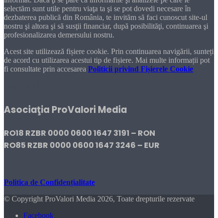
selectăm sunt utile pentru viaţa ta şi se pot dovedi necesare în
dezbaterea publică din România, te invităm să faci cunoscut site-ul
nostru şi altora şi să susţii financiar, după posibilităţi, continuarea şi
profesionalizarea demersului nostru.
Acest site utilizează fișiere cookie. Prin continuarea navigării, sunteți
de acord cu utilizarea acestui tip de fișiere. Mai multe informații pot
fi consultate prin accesarea
Politicii privind Fișierele Cookie
DONEAZĂ!
Asociaţia ProValori Media
RO18 RZBR 0000 0600 1647 3191 – RON
RO85 RZBR 0000 0600 1647 3246 – EUR
Politica de Confidențialitate
© Copyright ProValori Media 2026, Toate drepturile rezervate
Facebook