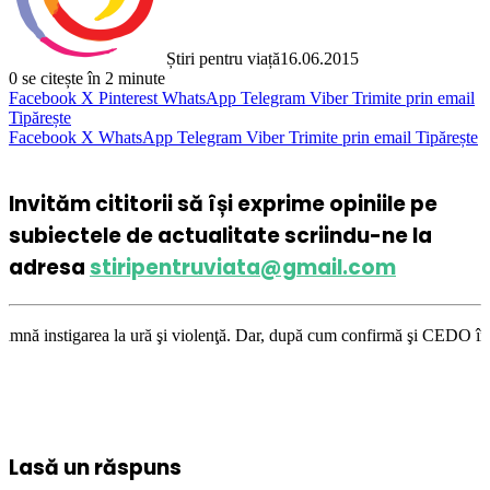
Știri pentru viață
16.06.2015
0
se citește în 2 minute
Facebook
X
Pinterest
WhatsApp
Telegram
Viber
Trimite prin email
Tipărește
Facebook
X
WhatsApp
Telegram
Viber
Trimite prin email
Tipărește
Invităm cititorii să își exprime opiniile pe
subiectele de actualitate scriindu-ne la
adresa
stiripentruviata@gmail.com
ea la ură şi violenţă. Dar, după cum confirmă şi CEDO în cazul Handyside
Lasă un răspuns