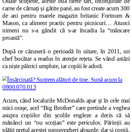
Ouăle scoțiene, aceste ouă fierte tari, înconjurate de
carne de cârnați și gătite pané, au fost create acum 300
de ani pentru marele magazin britanic Fortnum &
Mason, ca aliment practic pentru picnicuri… Atunci
nimeni nu s-a gândit că s-ar încadra la “mâncare
proastă”.
După ce căzuseră o perioadă în uitare, în 2011, un
chef bucătar a readus în atenție rețeta. Se vând astăzi
ca niște pâinici umplute, iar copiii le adoră.
Acum, când localurile McDonalds apar și în cele mai
mici orașe, acel “Big Brother” care pretinde a veghea
asupra copiilor din școlile engleze a decis că să
mănânci un “ou scoțian” este periculos. Părinții au
plătit prețul acestei supravegheri absurde, dar și copiii,