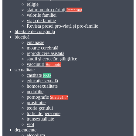
religie
sfaturi pentru părinţi
Parenting
valorile familiei
viaţa de familie
Revista presei pro-viață și pro-familie
libertate de conștiință
bioetică
eutanasie
moarte cerebrală
reproducere asistată
studii şi cercetări ştiinţifice
vaccinuri
Hot topic
sexualitate
castitate
PRO
educaţie sexuală
homosexualitate
pedofilie
pornografie
Știați că...?
prostitutie
teoria genului
trafic de persoane
transexualitate
viol
dependenţe
alcoolism