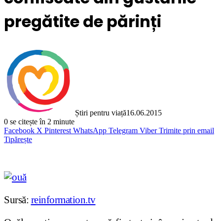
pregătite de părinți
Știri pentru viață
16.06.2015
0
se citește în 2 minute
Facebook
X
Pinterest
WhatsApp
Telegram
Viber
Trimite prin email
Tipărește
Sursă:
reinformation.tv