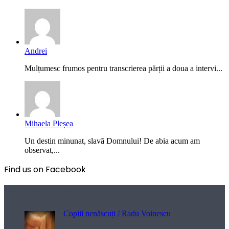
Andrei
Mulțumesc frumos pentru transcrierea părții a doua a intervi...
Mihaela Pleșea
Un destin minunat, slavă Domnului! De abia acum am
observat,...
Find us on Facebook
Poezii pentru viață
Copiii nenăscuți / Radu Voinescu