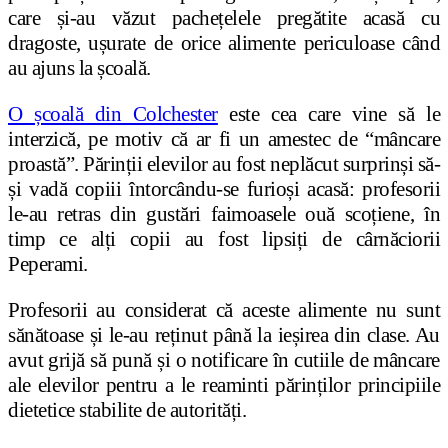
care și-au văzut pachețelele pregătite acasă cu
dragoste, ușurate de orice alimente periculoase când
au ajuns la școală.
O școală din Colchester
este cea care vine să le
interzică, pe motiv că ar fi un amestec de “mâncare
proastă”. Părinții elevilor au fost neplăcut surprinși să-
și vadă copiii întorcându-se furioși acasă: profesorii
le-au retras din gustări faimoasele ouă scoțiene, în
timp ce alți copii au fost lipsiți de cârnăciorii
Peperami.
Profesorii au considerat că aceste alimente nu sunt
sănătoase și le-au reținut până la ieșirea din clase. Au
avut grijă să pună și o notificare în cutiile de mâncare
ale elevilor pentru a le reaminti părinților principiile
dietetice stabilite de autorități.