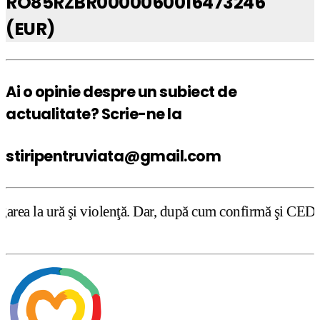
RO85RZBR0000060016473246
(EUR)
Ai o opinie despre un subiect de
actualitate? Scrie-ne la
stiripentruviata@gmail.com
i violenţă. Dar, după cum confirmă şi CEDO în cazul Handy