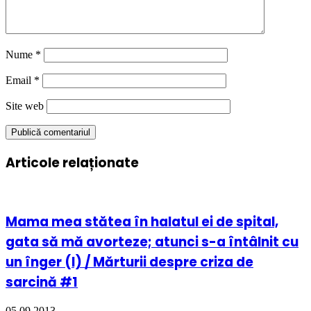
Nume
*
Email
*
Site web
Articole relaționate
Mama mea stătea în halatul ei de spital,
gata să mă avorteze; atunci s-a întâlnit cu
un înger (I) / Mărturii despre criza de
sarcină #1
05.09.2013