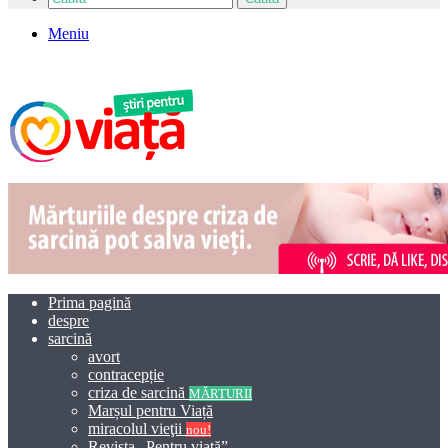
Meniu
Prima pagină
despre
sarcină
avort
contracepție
criza de sarcină
MĂRTURII
Marșul pentru Viață
miracolul vieţii
nou!
Revista „Pentru viață”