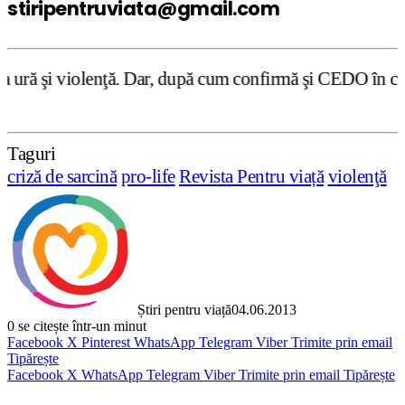
stiripentruviata@gmail.com
r, după cum confirmă şi CEDO în cazul Handyside vs. UK (p
Taguri
criză de sarcină
pro-life
Revista Pentru viață
violenţă
Știri pentru viață
04.06.2013
0
se citește într-un minut
Facebook
X
Pinterest
WhatsApp
Telegram
Viber
Trimite prin email
Tipărește
Facebook
X
WhatsApp
Telegram
Viber
Trimite prin email
Tipărește