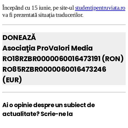
Începând cu 15 iunie, pe site-ul
studentipentruviata.ro
va fi prezentată situația traducerilor.
DONEAZĂ
Asociaţia ProValori Media
RO18RZBR0000060016473191 (RON)
RO85RZBR0000060016473246
(EUR)
Ai o opinie despre un subiect de
actualitate? Scrie-ne la