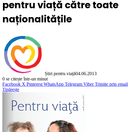
pentru viață către toate
naționalitățile
Știri pentru viață
04.06.2013
0
se citește într-un minut
Facebook
X
Pinterest
WhatsApp
Telegram
Viber
Trimite prin email
Tipărește