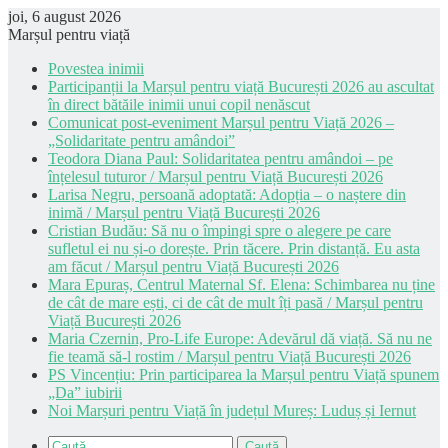
joi, 6 august 2026
Marșul pentru viață
Povestea inimii
Participanții la Marșul pentru viață București 2026 au ascultat
în direct bătăile inimii unui copil nenăscut
Comunicat post-eveniment Marșul pentru Viață 2026 –
„Solidaritate pentru amândoi”
Teodora Diana Paul: Solidaritatea pentru amândoi – pe
înțelesul tuturor / Marșul pentru Viață București 2026
Larisa Negru, persoană adoptată: Adopția – o naștere din
inimă / Marșul pentru Viață București 2026
Cristian Budău: Să nu o împingi spre o alegere pe care
sufletul ei nu și-o dorește. Prin tăcere. Prin distanță. Eu asta
am făcut / Marșul pentru Viață București 2026
Mara Epuraș, Centrul Maternal Sf. Elena: Schimbarea nu ține
de cât de mare ești, ci de cât de mult îți pasă / Marșul pentru
Viață București 2026
Maria Czernin, Pro-Life Europe: Adevărul dă viață. Să nu ne
fie teamă să-l rostim / Marșul pentru Viață București 2026
PS Vincențiu: Prin participarea la Marșul pentru Viață spunem
„Da” iubirii
Noi Marșuri pentru Viață în județul Mureș: Luduș și Iernut
Caută