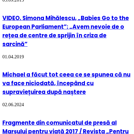
VIDEO. Simona Mihălescu, „Babies Go to the
European Parliament”: „Avem nevoie de o
rețea de centre de sprijin în criza de
sarcină”
01.04.2019
Michael a făcut tot ceea ce se spunea că nu
va face niciodată, începând cu
supraviețuirea după naștere
02.06.2024
Fragmente din comunicatul de presă al
Marșului pentru viață 2017 / Revista „Pentru