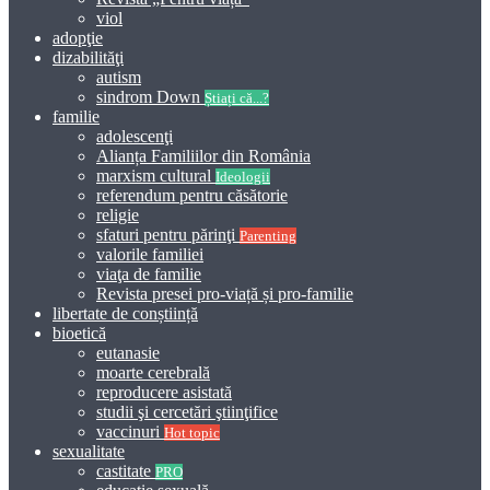
viol
adopţie
dizabilităţi
autism
sindrom Down
Știați că...?
familie
adolescenţi
Alianța Familiilor din România
marxism cultural
Ideologii
referendum pentru căsătorie
religie
sfaturi pentru părinţi
Parenting
valorile familiei
viaţa de familie
Revista presei pro-viață și pro-familie
libertate de conștiință
bioetică
eutanasie
moarte cerebrală
reproducere asistată
studii şi cercetări ştiinţifice
vaccinuri
Hot topic
sexualitate
castitate
PRO