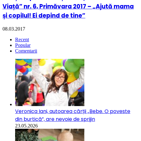
Viață” nr. 6, Primăvara 2017 – „Ajută mama
și copilul! Ei depind de tine”
08.03.2017
Recent
Popular
Comentarii
Veronica Iani, autoarea cărții „Bebe. O poveste
din burtică”, are nevoie de sprijin
23.05.2026