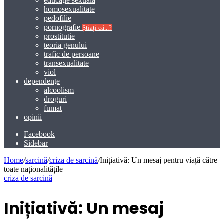
educaţie sexuală
homosexualitate
pedofilie
pornografie
Știați că...?
prostitutie
teoria genului
trafic de persoane
transexualitate
viol
dependenţe
alcoolism
droguri
fumat
opinii
Facebook
Sidebar
Home
/
sarcină
/
criza de sarcină
/
Inițiativă: Un mesaj pentru viață către
toate naționalitățile
criza de sarcină
Inițiativă: Un mesaj