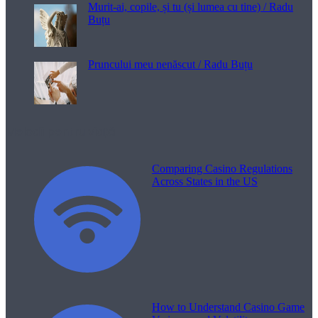
Murit-ai, copile, și tu (și lumea cu tine) / Radu
Buțu
Pruncului meu nenăscut / Radu Buțu
Melodii pentru viață
Comparing Casino Regulations
Across States in the US
How to Understand Casino Game