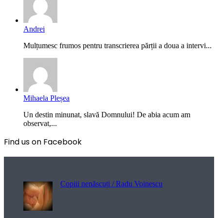
Andrei
Mulțumesc frumos pentru transcrierea părții a doua a intervi...
Mihaela Pleșea
Un destin minunat, slavă Domnului! De abia acum am
observat,...
Find us on Facebook
Poezii pentru viață
Copiii nenăscuți / Radu Voinescu