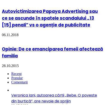
Autovictimizarea Papaya Advertising sau
ce se ascunde în spatele scandalului „13
[15] penali” vs o agenție de publicitate
06.11.2018
Opinie: De ce emanciparea femeii afectează
familia
28.10.2015
Recent
Popular
Comentarii
Veronica Iani, autoarea cărții „Bebe. O poveste
din burtică”, are nevoie de sprijin