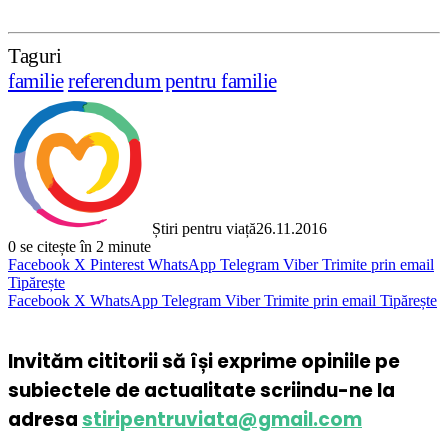
Taguri
familie
referendum pentru familie
Știri pentru viață
26.11.2016
0
se citește în 2 minute
Facebook
X
Pinterest
WhatsApp
Telegram
Viber
Trimite prin email
Tipărește
Facebook
X
WhatsApp
Telegram
Viber
Trimite prin email
Tipărește
Invităm cititorii să își exprime opiniile pe
subiectele de actualitate scriindu-ne la
adresa
stiripentruviata@gmail.com