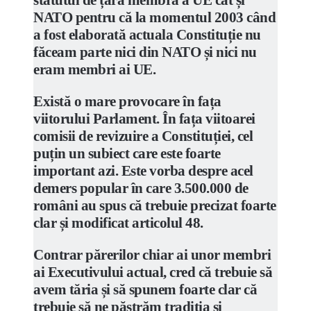
statutul de țară membră a UE cât și
NATO pentru că la momentul 2003 când
a fost elaborată actuala Constituție nu
făceam parte nici din NATO și nici nu
eram membri ai UE.
Există o mare provocare în fața
viitorului Parlament. În fața viitoarei
comisii de revizuire a Constituției, cel
puțin un subiect care este foarte
important azi. Este vorba despre acel
demers popular în care 3.500.000 de
români au spus că trebuie precizat foarte
clar și modificat articolul 48.
Contrar părerilor chiar ai unor membri
ai Executivului actual, cred că trebuie să
avem tăria și să spunem foarte clar că
trebuie să ne păstrăm tradiția și