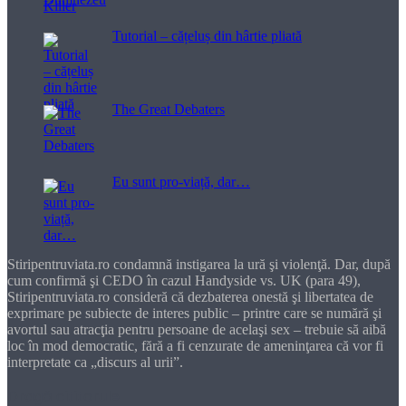
Tutorial – cățeluș din hârtie pliată
The Great Debaters
Eu sunt pro-viață, dar…
Stiripentruviata.ro condamnă instigarea la ură şi violenţă. Dar, după
cum confirmă şi CEDO în cazul Handyside vs. UK (para 49),
Stiripentruviata.ro consideră că dezbaterea onestă şi libertatea de
exprimare pe subiecte de interes public – printre care se numără şi
avortul sau atracţia pentru persoane de acelaşi sex – trebuie să aibă
loc în mod democratic, fără a fi cenzurate de ameninţarea că vor fi
interpretate ca „discurs al urii”.
Dragă cititorule