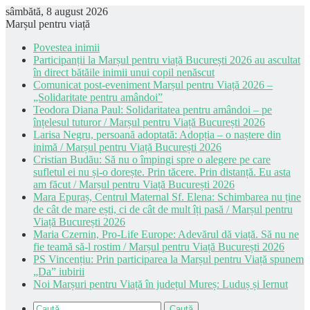
sâmbătă, 8 august 2026
Marșul pentru viață
Povestea inimii
Participanții la Marșul pentru viață București 2026 au ascultat
în direct bătăile inimii unui copil nenăscut
Comunicat post-eveniment Marșul pentru Viață 2026 –
„Solidaritate pentru amândoi”
Teodora Diana Paul: Solidaritatea pentru amândoi – pe
înțelesul tuturor / Marșul pentru Viață București 2026
Larisa Negru, persoană adoptată: Adopția – o naștere din
inimă / Marșul pentru Viață București 2026
Cristian Budău: Să nu o împingi spre o alegere pe care
sufletul ei nu și-o dorește. Prin tăcere. Prin distanță. Eu asta
am făcut / Marșul pentru Viață București 2026
Mara Epuraș, Centrul Maternal Sf. Elena: Schimbarea nu ține
de cât de mare ești, ci de cât de mult îți pasă / Marșul pentru
Viață București 2026
Maria Czernin, Pro-Life Europe: Adevărul dă viață. Să nu ne
fie teamă să-l rostim / Marșul pentru Viață București 2026
PS Vincențiu: Prin participarea la Marșul pentru Viață spunem
„Da” iubirii
Noi Marșuri pentru Viață în județul Mureș: Luduș și Iernut
Caută