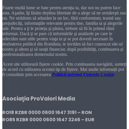
Foarte multă lume se bate pentru atenţia ta, dar noi nu putem face
asta. Aşadar, îţi lăsăm deplina libertate de a alege să ne urmăreşti sau
nu. Ne străduim să adunăm la un loc, fără conformism, teamă sau
prejudecăţi, informaţiile relevante pentru tine, familia ta şi alegerile
tale. Pentru a ţi le proteja şi păstra, trebuie să fii în primul rând
informat. Dacă ţi se pare că informările şi analizele pe care le
selectăm sunt utile pentru viaţa ta şi se pot dovedi necesare în
dezbaterea publică din România, te invităm să faci cunoscut site-ul
nostru şi altora şi să susţii financiar, după posibilităţi, continuarea şi
profesionalizarea demersului nostru.
Acest site utilizează fișiere cookie. Prin continuarea navigării, sunteți
de acord cu utilizarea acestui tip de fișiere. Mai multe informații pot
fi consultate prin accesarea
Politicii privind Fișierele Cookie
DONEAZĂ!
Asociaţia ProValori Media
RO18 RZBR 0000 0600 1647 3191 – RON
RO85 RZBR 0000 0600 1647 3246 – EUR