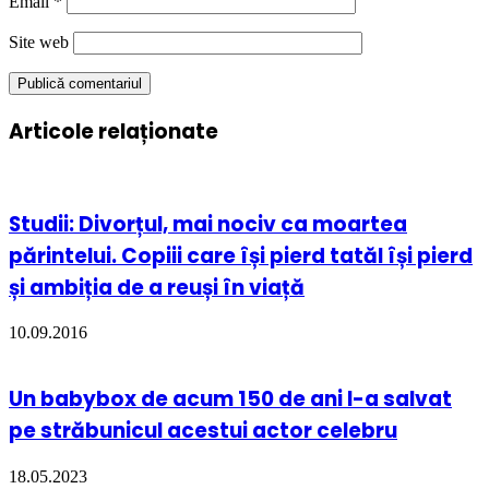
Email
*
Site web
Articole relaționate
Studii: Divorțul, mai nociv ca moartea
părintelui. Copiii care își pierd tatăl își pierd
și ambiția de a reuși în viață
10.09.2016
Un babybox de acum 150 de ani l-a salvat
pe străbunicul acestui actor celebru
18.05.2023