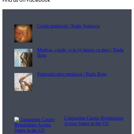
Find us on Facebook
Poezii pentru viață
Copiii nenăscuți / Radu Voinescu
Murit-ai, copile, și tu (și lumea cu tine) / Radu
Buțu
Pruncului meu nenăscut / Radu Buțu
Melodii pentru viață
Comparing Casino Regulations
Across States in the US