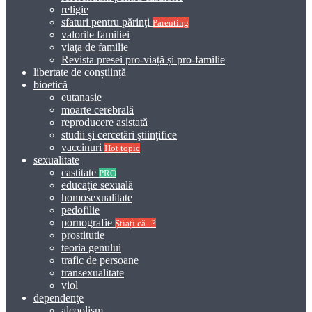
religie
sfaturi pentru părinţi
Parenting
valorile familiei
viaţa de familie
Revista presei pro-viață și pro-familie
libertate de conștiință
bioetică
eutanasie
moarte cerebrală
reproducere asistată
studii şi cercetări ştiinţifice
vaccinuri
Hot topic
sexualitate
castitate
PRO
educaţie sexuală
homosexualitate
pedofilie
pornografie
Știați că...?
prostitutie
teoria genului
trafic de persoane
transexualitate
viol
dependenţe
alcoolism