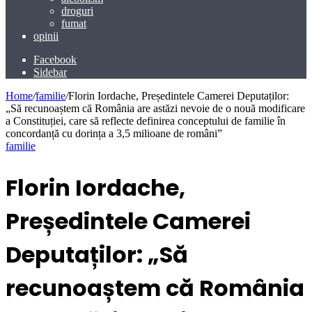
droguri
fumat
opinii
Facebook
Sidebar
Home
/
familie
/
Florin Iordache, Președintele Camerei Deputaților:
„Să recunoaștem că România are astăzi nevoie de o nouă modificare
a Constituției, care să reflecte definirea conceptului de familie în
concordanță cu dorința a 3,5 milioane de români”
familie
Florin Iordache,
Președintele Camerei
Deputaților: „Să
recunoaștem că România