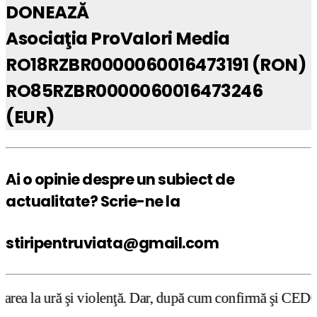
DONEAZĂ
Asociaţia ProValori Media
RO18RZBR0000060016473191 (RON)
RO85RZBR0000060016473246
(EUR)
Ai o opinie despre un subiect de
actualitate? Scrie-ne la
stiripentruviata@gmail.com
olenţă. Dar, după cum confirmă şi CEDO în cazul Handyside