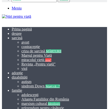
Meniu
Prima pagină
despre
sarcină
avort
contracepție
criza de sarcină
MĂRTURII
Marșul pentru Viață
miracolul vieţii
nou!
Revista „Pentru viață”
viol
adopţie
dizabilităţi
autism
sindrom Down
Știați că...?
familie
adolescenţi
Alianța Familiilor din România
marxism cultural
Ideologii
referendum pentru căsătorie