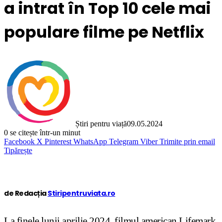
a intrat în Top 10 cele mai
populare filme pe Netflix
Știri pentru viață
09.05.2024
0
se citește într-un minut
Facebook
X
Pinterest
WhatsApp
Telegram
Viber
Trimite prin email
Tipărește
de Redacția
Stiripentruviata.ro
La finele lunii aprilie 2024, filmul american Lifemark,