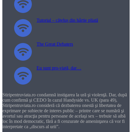
Tutorial – cățeluș din hârtie pliată
The Great Debaters
Eu sunt pro-viață, dar…
Stiripentruviata.ro condamnă instigarea la ură şi violenţă. Dar, după
cum confirmă şi CEDO în cazul Handyside vs. UK (para 49),
Stiripentruviata.ro consideră că dezbaterea onestă şi libertatea de
exprimare pe subiecte de interes public – printre care se numără şi
avortul sau atracţia pentru persoane de acelaşi sex – trebuie să aibă
loc în mod democratic, fără a fi cenzurate de ameninţarea că vor fi
interpretate ca „discurs al urii”.