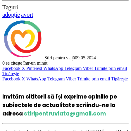
Taguri
adopție
avort
Știri pentru viață
09.05.2024
0
se citește într-un minut
Facebook
X
Pinterest
WhatsApp
Telegram
Viber
Trimite prin email
Tipărește
Facebook
X
WhatsApp
Telegram
Viber
Trimite prin email
Tipărește
Invităm cititorii să își exprime opiniile pe
subiectele de actualitate scriindu-ne la
adresa
stiripentruviata@gmail.com