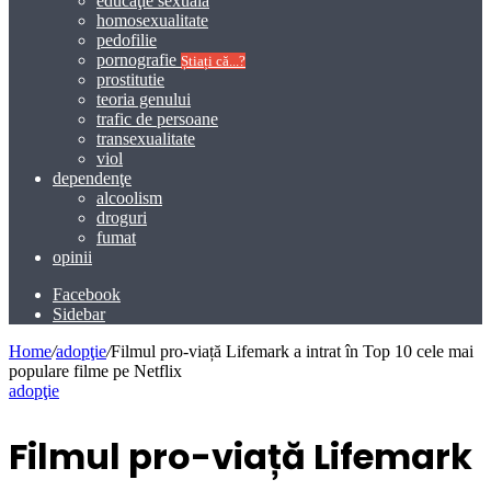
educaţie sexuală
homosexualitate
pedofilie
pornografie
Știați că...?
prostitutie
teoria genului
trafic de persoane
transexualitate
viol
dependenţe
alcoolism
droguri
fumat
opinii
Facebook
Sidebar
Home
/
adopţie
/
Filmul pro-viață Lifemark a intrat în Top 10 cele mai
populare filme pe Netflix
adopţie
Filmul pro-viață Lifemark