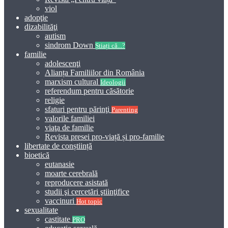
viol
adopţie
dizabilităţi
autism
sindrom Down
Știați că...?
familie
adolescenţi
Alianța Familiilor din România
marxism cultural
Ideologii
referendum pentru căsătorie
religie
sfaturi pentru părinţi
Parenting
valorile familiei
viaţa de familie
Revista presei pro-viață și pro-familie
libertate de conștiință
bioetică
eutanasie
moarte cerebrală
reproducere asistată
studii şi cercetări ştiinţifice
vaccinuri
Hot topic
sexualitate
castitate
PRO