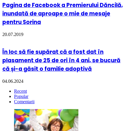
Pagina de Facebook a Premierului Dăncilă,
inundată de aproape o mie de mesaje
pentru Sorina
20.07.2019
În loc să fie supărat că a fost dat în
plasament de 25 de ori în 4 ani, se bucură
că și-a găsit o familie adoptivă
04.06.2024
Recent
Popular
Comentarii