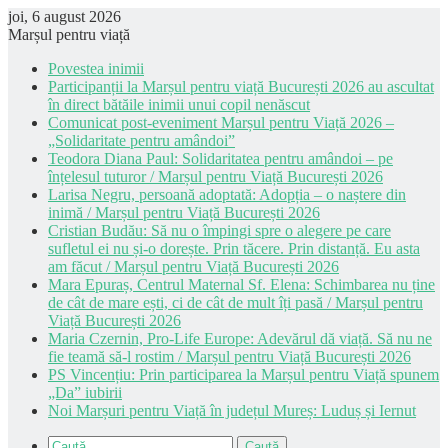
joi, 6 august 2026
Marșul pentru viață
Povestea inimii
Participanții la Marșul pentru viață București 2026 au ascultat
în direct bătăile inimii unui copil nenăscut
Comunicat post-eveniment Marșul pentru Viață 2026 –
„Solidaritate pentru amândoi”
Teodora Diana Paul: Solidaritatea pentru amândoi – pe
înțelesul tuturor / Marșul pentru Viață București 2026
Larisa Negru, persoană adoptată: Adopția – o naștere din
inimă / Marșul pentru Viață București 2026
Cristian Budău: Să nu o împingi spre o alegere pe care
sufletul ei nu și-o dorește. Prin tăcere. Prin distanță. Eu asta
am făcut / Marșul pentru Viață București 2026
Mara Epuraș, Centrul Maternal Sf. Elena: Schimbarea nu ține
de cât de mare ești, ci de cât de mult îți pasă / Marșul pentru
Viață București 2026
Maria Czernin, Pro-Life Europe: Adevărul dă viață. Să nu ne
fie teamă să-l rostim / Marșul pentru Viață București 2026
PS Vincențiu: Prin participarea la Marșul pentru Viață spunem
„Da” iubirii
Noi Marșuri pentru Viață în județul Mureș: Luduș și Iernut
Caută