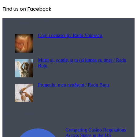
Find us on Facebook
Poezii pentru viață
Copiii nenăscuți / Radu Voinescu
Murit-ai, copile, și tu (și lumea cu tine) / Radu
Buțu
Pruncului meu nenăscut / Radu Buțu
Melodii pentru viață
Comparing Casino Regulations
Across States in the US