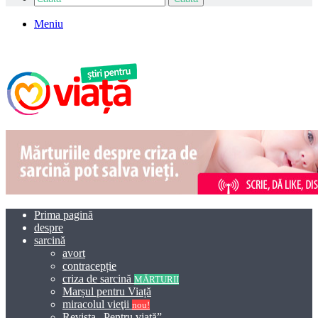
Meniu
Prima pagină
despre
sarcină
avort
contracepție
criza de sarcină
MĂRTURII
Marșul pentru Viață
miracolul vieţii
nou!
Revista „Pentru viață”