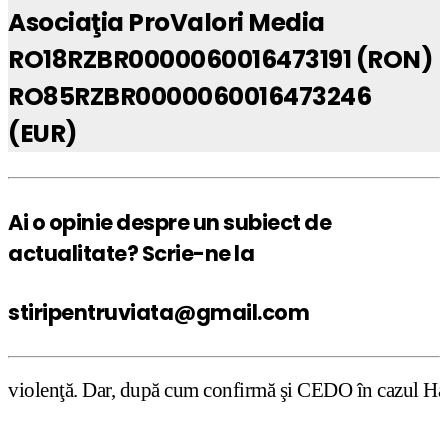
Asociaţia ProValori Media
RO18RZBR0000060016473191 (RON)
RO85RZBR0000060016473246
(EUR)
Ai o opinie despre un subiect de
actualitate? Scrie-ne la
stiripentruviata@gmail.com
 cum confirmă şi CEDO în cazul Handyside vs. UK (para 49)