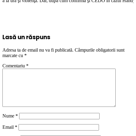
. Dar, după cum confirmă şi CEDO în cazul Handyside vs. UK (para 49), St
Lasă un răspuns
Adresa ta de email nu va fi publicată.
Câmpurile obligatorii sunt
marcate cu
*
Comentariu
*
Nume
*
Email
*