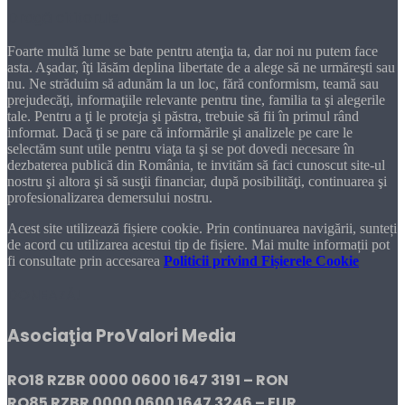
Dragă cititorule
Foarte multă lume se bate pentru atenţia ta, dar noi nu putem face
asta. Aşadar, îţi lăsăm deplina libertate de a alege să ne urmăreşti sau
nu. Ne străduim să adunăm la un loc, fără conformism, teamă sau
prejudecăţi, informaţiile relevante pentru tine, familia ta şi alegerile
tale. Pentru a ţi le proteja şi păstra, trebuie să fii în primul rând
informat. Dacă ţi se pare că informările şi analizele pe care le
selectăm sunt utile pentru viaţa ta şi se pot dovedi necesare în
dezbaterea publică din România, te invităm să faci cunoscut site-ul
nostru şi altora şi să susţii financiar, după posibilităţi, continuarea şi
profesionalizarea demersului nostru.
Acest site utilizează fișiere cookie. Prin continuarea navigării, sunteți
de acord cu utilizarea acestui tip de fișiere. Mai multe informații pot
fi consultate prin accesarea
Politicii privind Fișierele Cookie
DONEAZĂ!
Asociaţia ProValori Media
RO18 RZBR 0000 0600 1647 3191 – RON
RO85 RZBR 0000 0600 1647 3246 – EUR