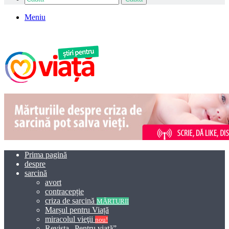
Meniu
Prima pagină
despre
sarcină
avort
contracepție
criza de sarcină
MĂRTURII
Marșul pentru Viață
miracolul vieţii
nou!
Revista „Pentru viață”