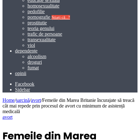
educaţie sexuală
homosexualitate
pedofilie
pornografie
Știați că...?
prostitutie
teoria genului
trafic de persoane
transexualitate
viol
dependenţe
alcoolism
droguri
fumat
opinii
Facebook
Sidebar
Home
/
sarcină
/
avort
/
Femeile din Marea Britanie încurajate să treacă
cât mai repede prin procesul de avort cu minimum de asistență
medicală
avort
Femeile din Marea