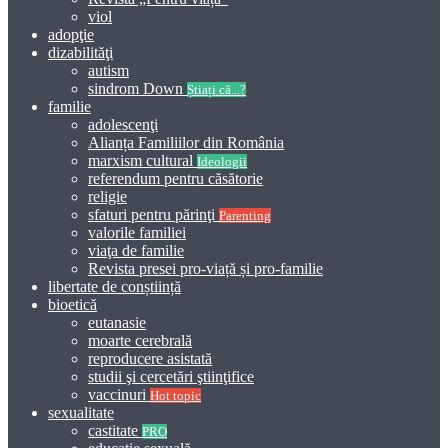
viol
adopţie
dizabilităţi
autism
sindrom Down
Știați că...?
familie
adolescenţi
Alianța Familiilor din România
marxism cultural
Ideologii
referendum pentru căsătorie
religie
sfaturi pentru părinţi
Parenting
valorile familiei
viaţa de familie
Revista presei pro-viață și pro-familie
libertate de conștiință
bioetică
eutanasie
moarte cerebrală
reproducere asistată
studii şi cercetări ştiinţifice
vaccinuri
Hot topic
sexualitate
castitate
PRO