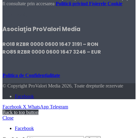
fi consultate prin accesarea
Politicii privind Fișierele Cookie
DONEAZĂ!
Asociaţia ProValori Media
RO18 RZBR 0000 0600 1647 3191 – RON
RO85 RZBR 0000 0600 1647 3246 – EUR
Politica de Confidențialitate
© Copyright ProValori Media 2026, Toate drepturile rezervate
Facebook
Facebook
X
WhatsApp
Telegram
Back to top button
Close
Facebook