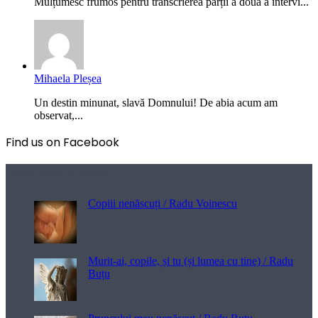
Mulțumesc frumos pentru transcrierea părții a doua a intervi...
Mihaela Pleșea
Un destin minunat, slavă Domnului! De abia acum am
observat,...
Find us on Facebook
Poezii pentru viață
Copiii nenăscuți / Radu Voinescu
Murit-ai, copile, și tu (și lumea cu tine) / Radu
Buțu