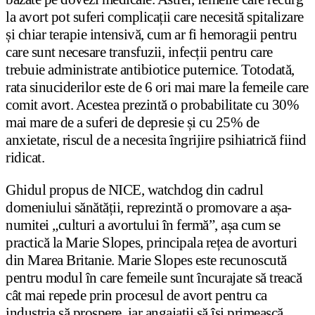
la avort pot suferi complicații care necesită spitalizare
și chiar terapie intensivă, cum ar fi hemoragii pentru
care sunt necesare transfuzii, infecții pentru care
trebuie administrate antibiotice puternice. Totodată,
rata sinuciderilor este de 6 ori mai mare la femeile care
comit avort. Acestea prezintă o probabilitate cu 30%
mai mare de a suferi de depresie și cu 25% de
anxietate, riscul de a necesita îngrijire psihiatrică fiind
ridicat.
Ghidul propus de NICE, watchdog din cadrul
domeniului sănătății, reprezintă o promovare a așa-
numitei „culturi a avortului în fermă”, așa cum se
practică la Marie Slopes, principala rețea de avorturi
din Marea Britanie. Marie Slopes este recunoscută
pentru modul în care femeile sunt încurajate să treacă
cât mai repede prin procesul de avort pentru ca
industria să prospere, iar angajații să își primească