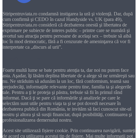
Stiripentruviata.ro condamnă instigarea la ură şi violenţă. Dar, după
cum confirmă şi CEDO în cazul Handyside vs. UK (para 49),
Stiripentruviata.ro consideră că dezbaterea onestă şi libertatea de
exprimare pe subiecte de interes public – printre care se numără şi
avortul sau atracţia pentru persoane de acelaşi sex – trebuie să aibă
loc în mod democratic, fără a fi cenzurate de ameninţarea că vor fi
interpretate ca „discurs al urii”.
Dragă cititorule
Foarte multă lume se bate pentru atenţia ta, dar noi nu putem face
asta. Aşadar, îţi lăsăm deplina libertate de a alege să ne urmăreşti sau
nu. Ne străduim să adunăm la un loc, fără conformism, teamă sau
prejudecăţi, informaţiile relevante pentru tine, familia ta şi alegerile
tale. Pentru a ţi le proteja şi păstra, trebuie să fii în primul rând
informat. Dacă ţi se pare că informările şi analizele pe care le
selectăm sunt utile pentru viaţa ta şi se pot dovedi necesare în
dezbaterea publică din România, te invităm să faci cunoscut site-ul
nostru şi altora şi să susţii financiar, după posibilităţi, continuarea şi
profesionalizarea demersului nostru.
Acest site utilizează fișiere cookie. Prin continuarea navigării, sunteți
de acord cu utilizarea acestui tip de fișiere. Mai multe informații pot