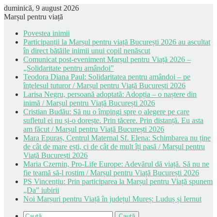
duminică, 9 august 2026
Marșul pentru viață
Povestea inimii
Participanții la Marșul pentru viață București 2026 au ascultat
în direct bătăile inimii unui copil nenăscut
Comunicat post-eveniment Marșul pentru Viață 2026 –
„Solidaritate pentru amândoi”
Teodora Diana Paul: Solidaritatea pentru amândoi – pe
înțelesul tuturor / Marșul pentru Viață București 2026
Larisa Negru, persoană adoptată: Adopția – o naștere din
inimă / Marșul pentru Viață București 2026
Cristian Budău: Să nu o împingi spre o alegere pe care
sufletul ei nu și-o dorește. Prin tăcere. Prin distanță. Eu asta
am făcut / Marșul pentru Viață București 2026
Mara Epuraș, Centrul Maternal Sf. Elena: Schimbarea nu ține
de cât de mare ești, ci de cât de mult îți pasă / Marșul pentru
Viață București 2026
Maria Czernin, Pro-Life Europe: Adevărul dă viață. Să nu ne
fie teamă să-l rostim / Marșul pentru Viață București 2026
PS Vincențiu: Prin participarea la Marșul pentru Viață spunem
„Da” iubirii
Noi Marșuri pentru Viață în județul Mureș: Luduș și Iernut
Caută