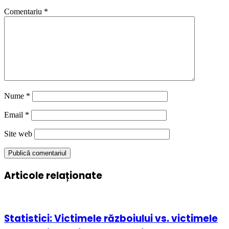
Comentariu
*
Nume
*
Email
*
Site web
Articole relaționate
Statistici: Victimele războiului vs. victimele