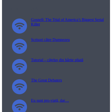
Filme pentru viață
Gosnell: The Trial of America’s Biggest Serial
Killer
Scrisori către Dumnezeu
Tutorial – cățeluș din hârtie pliată
The Great Debaters
Eu sunt pro-viață, dar…