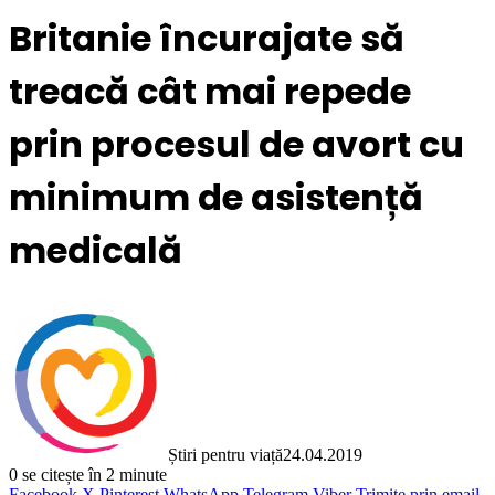
Britanie încurajate să
treacă cât mai repede
prin procesul de avort cu
minimum de asistență
medicală
Știri pentru viață
24.04.2019
0
se citește în 2 minute
Facebook
X
Pinterest
WhatsApp
Telegram
Viber
Trimite prin email