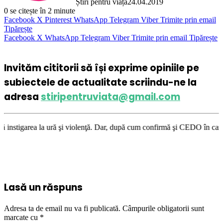
Știri pentru viață
24.04.2019
0
se citește în 2 minute
Facebook
X
Pinterest
WhatsApp
Telegram
Viber
Trimite prin email
Tipărește
Facebook
X
WhatsApp
Telegram
Viber
Trimite prin email
Tipărește
Invităm cititorii să își exprime opiniile pe
subiectele de actualitate scriindu-ne la
adresa
stiripentruviata@gmail.com
 şi violenţă. Dar, după cum confirmă şi CEDO în cazul Handyside vs. UK (
Lasă un răspuns
Adresa ta de email nu va fi publicată.
Câmpurile obligatorii sunt
marcate cu
*