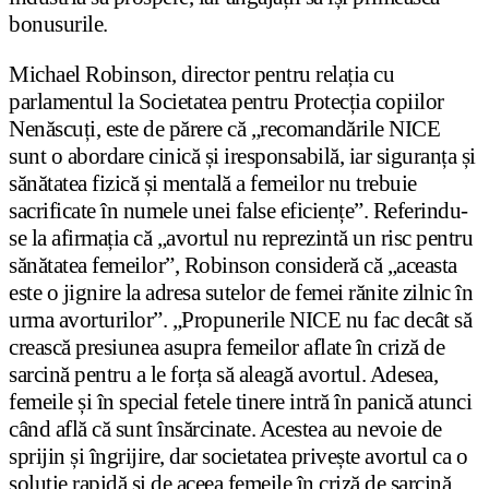
bonusurile.
Michael Robinson, director pentru relația cu
parlamentul la Societatea pentru Protecția copiilor
Nenăscuți, este de părere că „recomandările NICE
sunt o abordare cinică și iresponsabilă, iar siguranța și
sănătatea fizică și mentală a femeilor nu trebuie
sacrificate în numele unei false eficiențe”. Referindu-
se la afirmația că „avortul nu reprezintă un risc pentru
sănătatea femeilor”, Robinson consideră că „aceasta
este o jignire la adresa sutelor de femei rănite zilnic în
urma avorturilor”. „Propunerile NICE nu fac decât să
crească presiunea asupra femeilor aflate în criză de
sarcină pentru a le forța să aleagă avortul. Adesea,
femeile și în special fetele tinere intră în panică atunci
când află că sunt însărcinate. Acestea au nevoie de
sprijin și îngrijire, dar societatea privește avortul ca o
soluție rapidă și de aceea femeile în criză de sarcină