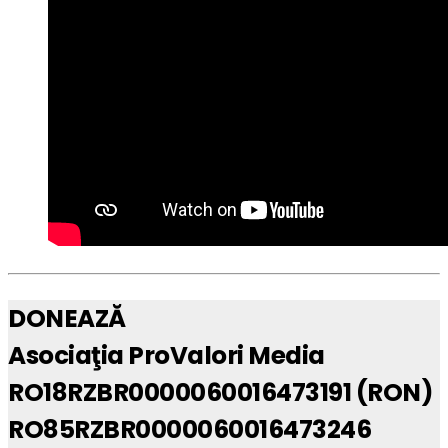
DONEAZĂ
Asociaţia ProValori Media
RO18RZBR0000060016473191 (RON)
RO85RZBR0000060016473246