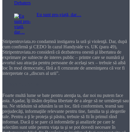
Eu sunt pro-viață, dar…
Stiripentruviata.ro condamnă instigarea la ură şi violenţă. Dar, după
cum confirmă şi CEDO în cazul Handyside vs. UK (para 49),
Stiripentruviata.ro consideră că dezbaterea onestă şi libertatea de
exprimare pe subiecte de interes public – printre care se numără şi
avortul sau atracţia pentru persoane de acelaşi sex – trebuie să aibă
loc în mod democratic, fără a fi cenzurate de ameninţarea că vor fi
interpretate ca „discurs al urii”.
Dragă cititorule
Foarte multă lume se bate pentru atenţia ta, dar noi nu putem face
asta. Aşadar, îţi lăsăm deplina libertate de a alege să ne urmăreşti sau
nu. Ne străduim să adunăm la un loc, fără conformism, teamă sau
prejudecăţi, informaţiile relevante pentru tine, familia ta şi alegerile
tale. Pentru a ţi le proteja şi păstra, trebuie să fii în primul rând
informat. Dacă ţi se pare că informările şi analizele pe care le
selectăm sunt utile pentru viaţa ta şi se pot dovedi necesare în