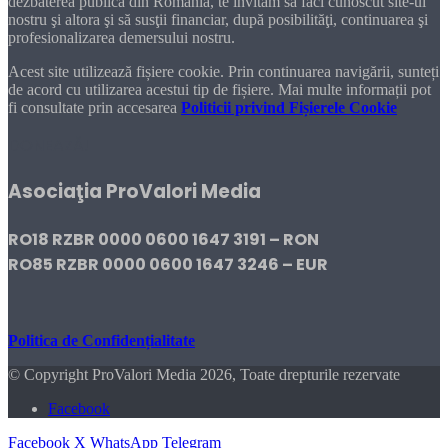
dezbaterea publică din România, te invităm să faci cunoscut site-ul
nostru şi altora şi să susţii financiar, după posibilităţi, continuarea şi
profesionalizarea demersului nostru.
Acest site utilizează fișiere cookie. Prin continuarea navigării, sunteți
de acord cu utilizarea acestui tip de fișiere. Mai multe informații pot
fi consultate prin accesarea
Politicii privind Fișierele Cookie
DONEAZĂ!
Asociaţia ProValori Media
RO18 RZBR 0000 0600 1647 3191 – RON
RO85 RZBR 0000 0600 1647 3246 – EUR
Politica de Confidențialitate
© Copyright ProValori Media 2026, Toate drepturile rezervate
Facebook
Facebook
X
WhatsApp
Telegram