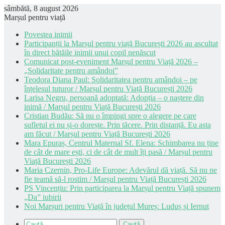
sâmbătă, 8 august 2026
Marșul pentru viață
Povestea inimii
Participanții la Marșul pentru viață București 2026 au ascultat
în direct bătăile inimii unui copil nenăscut
Comunicat post-eveniment Marșul pentru Viață 2026 –
„Solidaritate pentru amândoi”
Teodora Diana Paul: Solidaritatea pentru amândoi – pe
înțelesul tuturor / Marșul pentru Viață București 2026
Larisa Negru, persoană adoptată: Adopția – o naștere din
inimă / Marșul pentru Viață București 2026
Cristian Budău: Să nu o împingi spre o alegere pe care
sufletul ei nu și-o dorește. Prin tăcere. Prin distanță. Eu asta
am făcut / Marșul pentru Viață București 2026
Mara Epuraș, Centrul Maternal Sf. Elena: Schimbarea nu ține
de cât de mare ești, ci de cât de mult îți pasă / Marșul pentru
Viață București 2026
Maria Czernin, Pro-Life Europe: Adevărul dă viață. Să nu ne
fie teamă să-l rostim / Marșul pentru Viață București 2026
PS Vincențiu: Prin participarea la Marșul pentru Viață spunem
„Da” iubirii
Noi Marșuri pentru Viață în județul Mureș: Luduș și Iernut
Caută