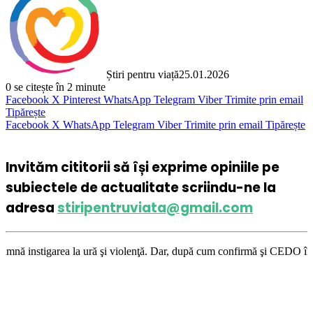
Știri pentru viață
25.01.2026
0
se citește în 2 minute
Facebook
X
Pinterest
WhatsApp
Telegram
Viber
Trimite prin email
Tipărește
Facebook
X
WhatsApp
Telegram
Viber
Trimite prin email
Tipărește
Invităm cititorii să își exprime opiniile pe
subiectele de actualitate scriindu-ne la
adresa
stiripentruviata@gmail.com
a ură şi violenţă. Dar, după cum confirmă şi CEDO în cazul Handyside vs