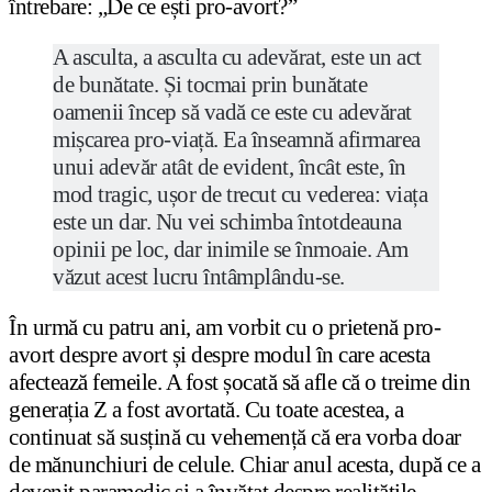
întrebare: „De ce ești pro-avort?”
A asculta, a asculta cu adevărat, este un act
de bunătate. Și tocmai prin bunătate
oamenii încep să vadă ce este cu adevărat
mișcarea pro-viață. Ea înseamnă afirmarea
unui adevăr atât de evident, încât este, în
mod tragic, ușor de trecut cu vederea: viața
este un dar. Nu vei schimba întotdeauna
opinii pe loc, dar inimile se înmoaie. Am
văzut acest lucru întâmplându-se.
În urmă cu patru ani, am vorbit cu o prietenă pro-
avort despre avort și despre modul în care acesta
afectează femeile. A fost șocată să afle că o treime din
generația Z a fost avortată. Cu toate acestea, a
continuat să susțină cu vehemență că era vorba doar
de mănunchiuri de celule. Chiar anul acesta, după ce a