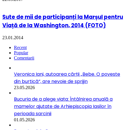
​Sute de mii de participanți la Marșul pentru
Viață de la Washington, 2014 (FOTO)
23.01.2014
Recent
Popular
Comentarii
Veronica Iani, autoarea cărții „Bebe. O poveste
din burtică”, are nevoie de sprijin
23.05.2026
Bucuria de a alege viața: Întâlnirea anuală a
mamelor ajutate de Arhiepiscopia Iașilor în
perioada sarcinii
01.05.2026