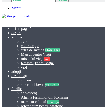
Meniu
Prima pagină
despre
sarcină
avort
contracepție
criza de sarcină
MĂRTURII
Marșul pentru Viață
miracolul vieţii
nou!
Revista „Pentru viață”
viol
adopţie
dizabilităţi
autism
sindrom Down
Știați că...?
familie
adolescenţi
Alianța Familiilor din România
marxism cultural
Ideologii
referendum pentru căsătorie