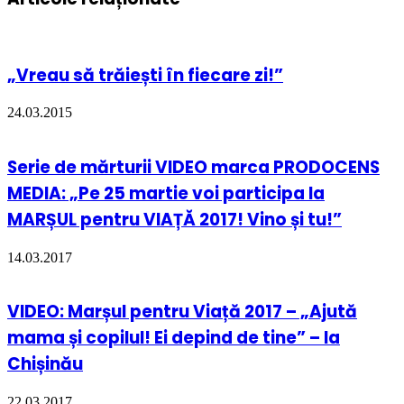
„Vreau să trăiești în fiecare zi!”
24.03.2015
Serie de mărturii VIDEO marca PRODOCENS
MEDIA: „Pe 25 martie voi participa la
MARȘUL pentru VIAȚĂ 2017! Vino și tu!”
14.03.2017
VIDEO: Marșul pentru Viață 2017 – „Ajută
mama și copilul! Ei depind de tine” – la
Chișinău
22.03.2017