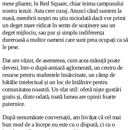
mese pliante, în Red Square, chiar inima campusului
nostru iezuit. Asta cere curaj. Atunci când suntem la
masă, membrii noștri nu știu niciodată dacă vor primi
un deget mare ridicat în semn de susținere sau un
deget mijlociu, sau pur și simplu indiferența
dureroasă a multor oameni care sunt prea ocupați ca să
le pese.
Dar am văzut, de asemenea, cum acea măsuță poate
deveni, într-o după-amiază aglomerată, un centru de
resurse pentru studentele însărcinate, un câmp de
bătălie intelectual și un loc de întâlnire pentru
comunitatea noastră. Un sfat util: oferă niște gustări
gratis și, dintr-odată, toată lumea are opinii foarte
puternice.
După nenumărate conversații, am învățat că cel mai
bun mod de a începe nu este cu o dispută, ci cu o