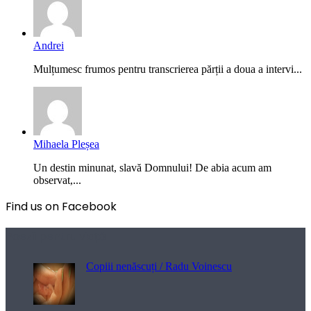
Andrei
Mulțumesc frumos pentru transcrierea părții a doua a intervi...
Mihaela Pleșea
Un destin minunat, slavă Domnului! De abia acum am
observat,...
Find us on Facebook
Poezii pentru viață
Copiii nenăscuți / Radu Voinescu