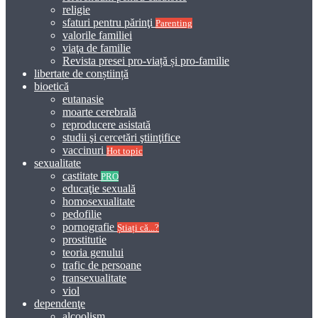
religie
sfaturi pentru părinţi
Parenting
valorile familiei
viaţa de familie
Revista presei pro-viață și pro-familie
libertate de conștiință
bioetică
eutanasie
moarte cerebrală
reproducere asistată
studii şi cercetări ştiinţifice
vaccinuri
Hot topic
sexualitate
castitate
PRO
educaţie sexuală
homosexualitate
pedofilie
pornografie
Știați că...?
prostitutie
teoria genului
trafic de persoane
transexualitate
viol
dependenţe
alcoolism